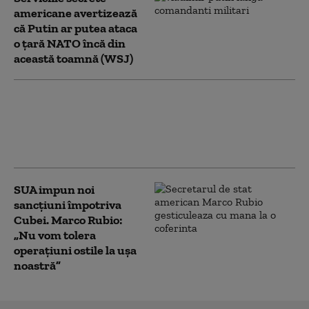
americane avertizează
că Putin ar putea ataca
o țară NATO încă din
această toamnă (WSJ)
Trump încearcă din nou să limiteze
cetățenia prin naștere în SUA, după ce
Curtea Supremă i-a blocat prima
tentativă
SUA impun noi
sancţiuni împotriva
Cubei. Marco Rubio:
„Nu vom tolera
operaţiuni ostile la uşa
noastră”