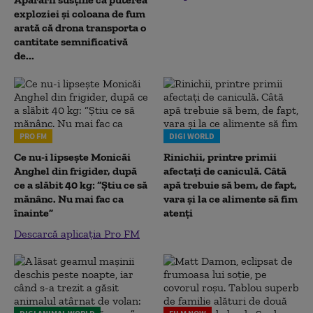
exploziei și coloana de fum
arată că drona transporta o
cantitate semnificativă
de...
PRO FM
DIGI WORLD
Ce nu-i lipsește Monicăi
Rinichii, printre primii
Anghel din frigider, după
afectați de caniculă. Câtă
ce a slăbit 40 kg: “Știu ce să
apă trebuie să bem, de fapt,
mănânc. Nu mai fac ca
vara și la ce alimente să fim
înainte”
atenți
Descarcă aplicația Pro FM