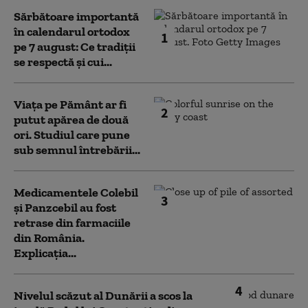
Sărbătoare importantă
în calendarul ortodox
1
pe 7 august: Ce tradiții
se respectă și cui...
Viața pe Pământ ar fi
2
putut apărea de două
ori. Studiul care pune
sub semnul întrebării...
Medicamentele Colebil
3
și Panzcebil au fost
retrase din farmaciile
din România.
Explicația...
4
Nivelul scăzut al Dunării a scos la