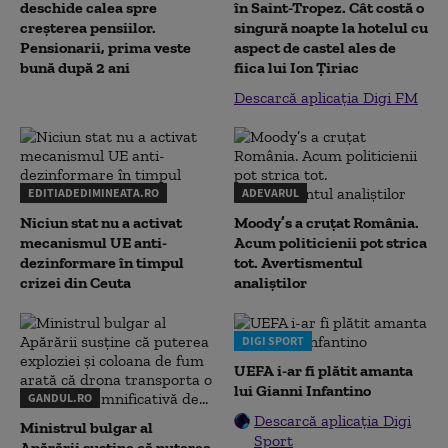
deschide calea spre
în Saint-Tropez. Cât costă o
creșterea pensiilor.
singură noapte la hotelul cu
Pensionarii, prima veste
aspect de castel ales de
bună după 2 ani
fiica lui Ion Țiriac
Descarcă aplicația Digi FM
EDITIADEDIMINEATA.RO
ADEVARUL
Niciun stat nu a activat
Moody’s a cruțat România.
mecanismul UE anti-
Acum politicienii pot strica
dezinformare în timpul
tot. Avertismentul
crizei din Ceuta
analiștilor
DIGI SPORT
UEFA i-ar fi plătit amanta
lui Gianni Infantino
GANDUL.RO
Descarcă aplicația Digi
Ministrul bulgar al
Sport
Apărării susține că puterea