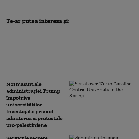
Te-ar putea interesa și:
Todd Blanche, fostul
avocat al lui Trump,
confirmat procuror
general al SUA. Vot la
limită în Senat
Noi măsuri ale
administrației Trump
împotriva
universităților:
Investigații privind
admiterea și protestele
pro-palestiniene
Serviciile secrete