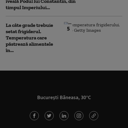
iveală Podul lui Constantin, din
timpul Imperiului...
La câte grade trebuie
5
setat frigiderul.
Temperatura care
păstrează alimentele
în...
București Băneasa, 30°C