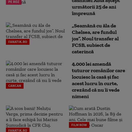
căsniciei: Abia aștept
PE ROZ
următorii 25 de ani
împreună
„Seamănă cu ăla de
Chelsea, are fundul
jos”. Noul transfer al
FANATIK.RO
FCSB, subiect de
caterincă
4.000 lei amendă
tuturor românilor care
locuiesc la casă și fac
acest lucru în curte,
CANCAN
crezând că nu îi vede
nimeni
FILM NOW
FANATIK.RO