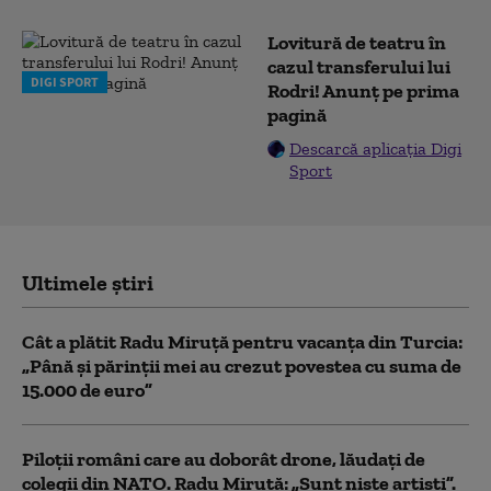
Lovitură de teatru în
cazul transferului lui
DIGI SPORT
Rodri! Anunț pe prima
pagină
Descarcă aplicația Digi
Sport
Ultimele știri
Cât a plătit Radu Miruță pentru vacanța din Turcia:
„Până și părinții mei au crezut povestea cu suma de
15.000 de euro”
Piloții români care au doborât drone, lăudați de
colegii din NATO. Radu Miruță: „Sunt niște artiști”.