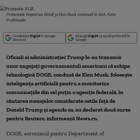
Protestele împotriva DOGE și Elon Musk continuă în SUA. Foto:
Profimedia
Urmărește
Digi24
în Google
Adaugă
Digi24
ca sursă preferată în
Discover
Google
Oficiali ai administraţiei Trump le-au transmis
unor angajaţi guvernamentali americani că echipa
tehnologică DOGE, condusă de Elon Musk, foloseşte
inteligenţa artificială pentru a monitoriza
comunicaţiile din cel puţin o agenţie federală, în
căutarea mesajelor considerate ostile faţă de
Donald Trump şi agenda sa, au declarat două surse
pentru Reuters, informează News.ro.
DOGE, acronimul pentru Department of