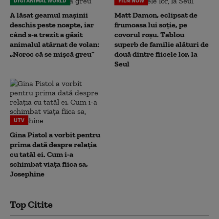
DIGI ANIMAL WORLD
FILM NOW
A lăsat geamul mașinii
Matt Damon, eclipsat de
deschis peste noapte, iar
frumoasa lui soție, pe
când s-a trezit a găsit
covorul roșu. Tablou
animalul atârnat de volan:
superb de familie alături de
„Noroc că se mișcă greu”
două dintre fiicele lor, la
Seul
UTV
Gina Pistol a vorbit pentru
prima dată despre relația
cu tatăl ei. Cum i-a
schimbat viața fiica sa,
Josephine
Top Citite