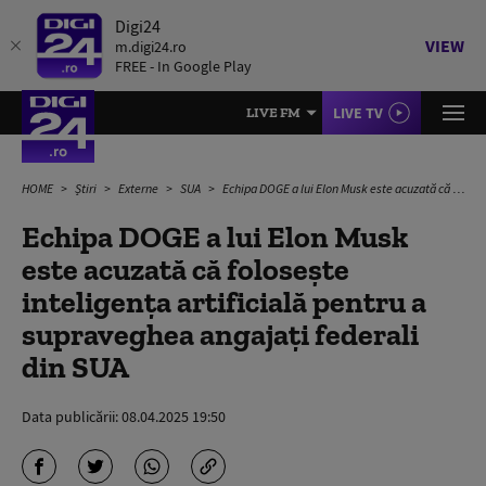
Digi24
VIEW
m.digi24.ro
FREE - In Google Play
LIVE TV
LIVE FM
HOME
Știri
Externe
SUA
Echipa DOGE a lui Elon Musk este acuzată că foloseşte inteligenţa artificială pentru a supraveghea angajaţi federali din SUA
Echipa DOGE a lui Elon Musk
este acuzată că foloseşte
inteligenţa artificială pentru a
supraveghea angajaţi federali
din SUA
Data publicării:
08.04.2025 19:50