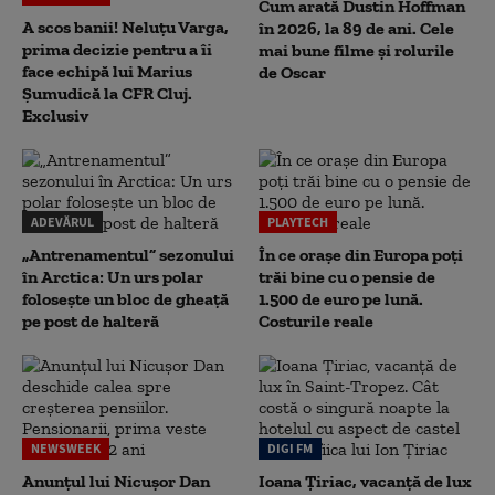
Cum arată Dustin Hoffman
A scos banii! Neluțu Varga,
în 2026, la 89 de ani. Cele
prima decizie pentru a îi
mai bune filme și rolurile
face echipă lui Marius
de Oscar
Șumudică la CFR Cluj.
Exclusiv
ADEVĂRUL
PLAYTECH
„Antrenamentul” sezonului
În ce orașe din Europa poți
în Arctica: Un urs polar
trăi bine cu o pensie de
folosește un bloc de gheață
1.500 de euro pe lună.
pe post de halteră
Costurile reale
NEWSWEEK
DIGI FM
Anunțul lui Nicușor Dan
Ioana Țiriac, vacanță de lux