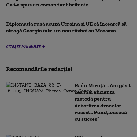
Ce i-a spus un comandant britanic
Diplomaţia rusă acuză Ucraina şi UE că încearcă să
atragă Georgia într-un nou război cu Moscova
CITEȘTE MAI MULTE
Recomandările redacţiei
Radu Miruță: „Am găsit
cea mai eficientă
metodă pentru
doborârea dronelor
rusești. Funcționează
cu succes”