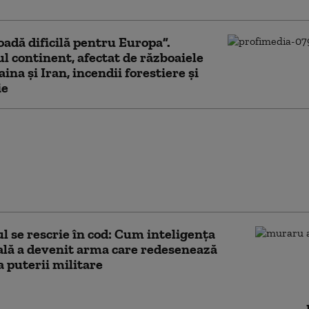
oadă dificilă pentru Europa”.
l continent, afectat de războaiele
ina și Iran, incendii forestiere și
ie
e să-l alegem”: Trump
cii despre succesiune
întâlnire privată cu
ii. Avertismentul unui
 american
l se rescrie în cod: Cum inteligența
ială a devenit arma care redesenează
a puterii militare