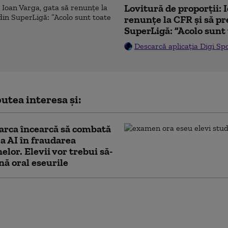
Lovitură de proporții: 
renunțe la CFR și să pre
SuperLigă: ”Acolo sunt 
Descarcă aplicația Digi Sp
utea interesa și:
rca încearcă să combată
ea AI în fraudarea
lor. Elevii vor trebui să-
ină oral eseurile
e manevră a lui Donald
n privința Iranului, din ce
ai limitată: liderul SUA este
ntre opțiuni neatractive