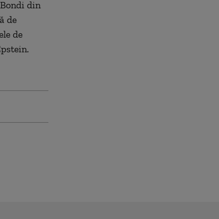
 Bondi din
ă de
ele de
Epstein.