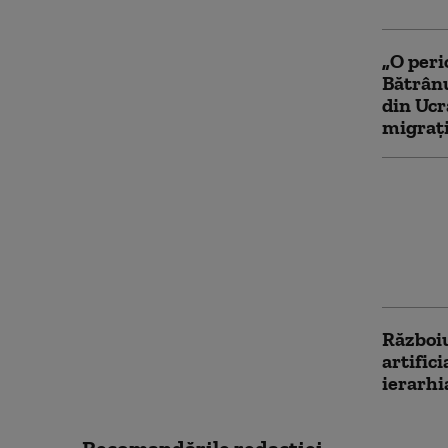
„O peri
Bătrânu
din Ucra
migraț
„Trebui
dă indi
într-o 
donator
oficial
Războiu
artific
ierarhi