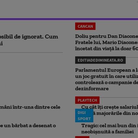
CANCAN
sibil de ignorat. Cum
Doliu pentru Dan Diacone
Fratele lui, Mario Diacone
ni
încetat din viață la doar 6
EDITIADEDIMINEATA.RO
Parlamentul European a l
un joc gratuit în care utili
controlează o campanie d
dezinformare
PLAYTECH
mâni într-una dintre cele
Cu cât îți crește salari
DIGI
aplică majorările din no
SPORT
ce un bărbat a desenat o
Tragic: cel mai bun din i
neobișnuită a familiei