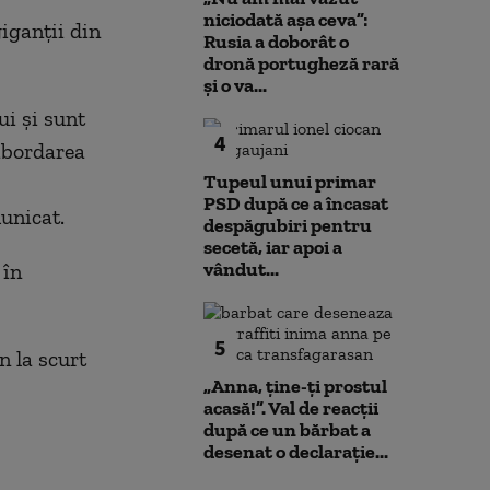
niciodată așa ceva”:
iganţii din
Rusia a doborât o
dronă portugheză rară
și o va...
i şi sunt
4
 abordarea
Tupeul unui primar
PSD după ce a încasat
unicat.
despăgubiri pentru
secetă, iar apoi a
vândut...
 în
5
n la scurt
„Anna, ţine-ţi prostul
acasă!”. Val de reacții
după ce un bărbat a
desenat o declarație...