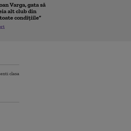
Ioan Varga, gata să
ia alt club din
toate condițiile”
ort