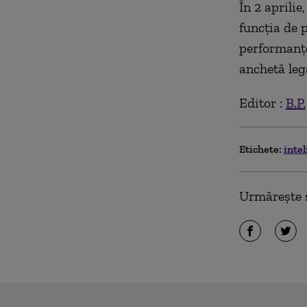
În 2 aprili
funcţia de 
performanţe
anchetă lega
Editor :
B.P.
Etichete:
intel
Urmărește ș