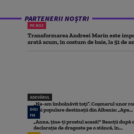
PARTENERII NOȘTRI
PE ROZ
Transformarea Andreei Marin este impo
arată acum, în costum de baie, la 51 de a
ADEVĂRUL
„Ne-am îmbolnăvit toți”. Coșmarul unor ro
DIGI
mai populare destinații din Albania: „Apa...
FM
„Anna, ţine-ţi prostul acasă!" Reacţii după 
declaraţie de dragoste pe o stâncă, în...