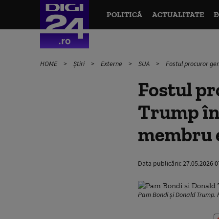
POLITICĂ
ACTUALITATE
E
HOME
Știri
Externe
SUA
Fostul procuror ge
Fostul pr
Trump înt
membru ex
Data publicării:
27.05.2026 0
Pam Bondi și Donald Trump. 