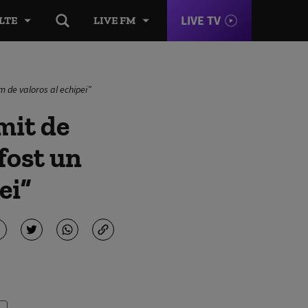
LIVE TV
LTE
LIVE FM
 de valoros al echipei”
mit de
fost un
ei”