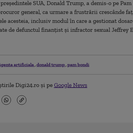
e, preşedintele SUA, Donald Trump, a demis-o pe Pam
procuror general, ca urmare a frustrării crescânde faţ
le acesteia, inclusiv modul în care a gestionat dosar
te de defunctul finanţist şi infractor sexual Jeffrey 
igenta artificiala
donald trump
pam bondi
tirile Digi24.ro și pe
Google News