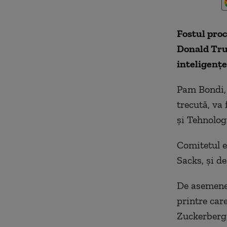
Fostul pro
Donald Trum
inteligenţei
Pam Bondi, 
trecută, va 
şi Tehnolog
Comitetul e
Sacks, şi de
De asemenea
printre car
Zuckerberg,