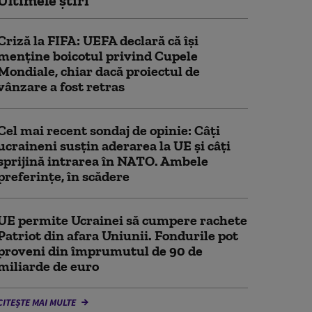
Ultimele știri
Criză la FIFA: UEFA declară că îşi
menţine boicotul privind Cupele
Mondiale, chiar dacă proiectul de
vânzare a fost retras
Cel mai recent sondaj de opinie: Câți
ucraineni susțin aderarea la UE și câți
sprijină intrarea în NATO. Ambele
preferințe, în scădere
UE permite Ucrainei să cumpere rachete
Patriot din afara Uniunii. Fondurile pot
proveni din împrumutul de 90 de
miliarde de euro
CITEȘTE MAI MULTE