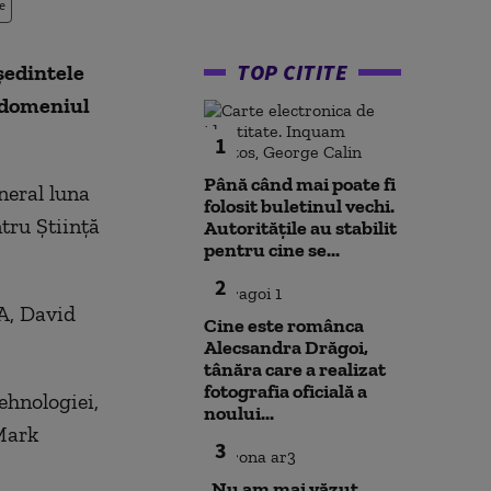
e
TOP CITITE
şedintele
n domeniul
1
Până când mai poate fi
neral luna
folosit buletinul vechi.
ntru Ştiinţă
Autoritățile au stabilit
pentru cine se...
2
IA, David
Cine este românca
Alecsandra Drăgoi,
tânăra care a realizat
fotografia oficială a
ehnologiei,
noului...
Mark
3
„Nu am mai văzut