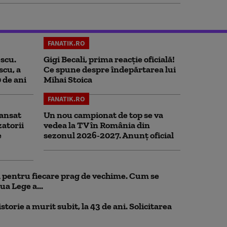
FANATIK.RO
scu.
Gigi Becali, prima reacție oficială!
scu, a
Ce spune despre îndepărtarea lui
0 de ani
Mihai Stoica
FANATIK.RO
ansat
Un nou campionat de top se va
zatorii
vedea la TV în România din
e
sezonul 2026-2027. Anunț oficial
ul pentru fiecare prag de vechime. Cum se
ua Lege a...
storie a murit subit, la 43 de ani. Solicitarea