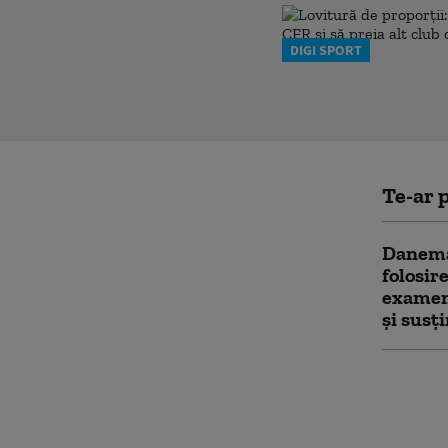
DIGI SPORT
Te-ar p
Danema
folosir
examene
şi susţ
Marja d
Trump î
în ce m
prins î