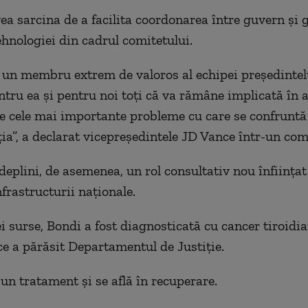
ea sarcina de a facilita coordonarea între guvern şi g
hnologiei din cadrul comitetului.
 un membru extrem de valoros al echipei preşedintelu
ntru ea şi pentru noi toţi că va rămâne implicată în
e cele mai importante probleme cu care se confruntă
ia”, a declarat vicepreşedintele JD Vance într-un com
deplini, de asemenea, un rol consultativ nou înfiinţat
frastructurii naţionale.
i surse, Bondi a fost diagnosticată cu cancer tiroidia
e a părăsit Departamentul de Justiţie.
un tratament şi se află în recuperare.