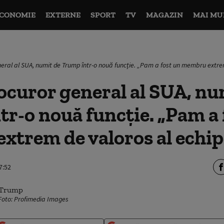
CONOMIE
EXTERNE
SPORT
TV
MAGAZIN
MAI MU
neral al SUA, numit de Trump într-o nouă funcție. „Pam a fost un membru extrem
ocuror general al SUA, nu
r-o nouă funcție. „Pam a 
trem de valoros al echip
7:52
Foto: Profimedia Images