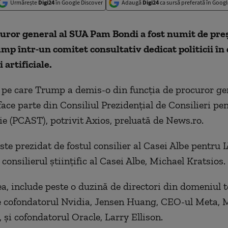
Urmărește
Digi24
în Google Discover
Adaugă
Digi24
ca sursă preferată în Googl
curor general al SUA Pam Bondi a fost numit de pre
p într-un comitet consultativ dedicat politicii î
 artificiale.
pe care Trump a demis-o din funcţia de procuror ge
face parte din Consiliul Prezidenţial de Consilieri pe
ie (PCAST), potrivit Axios, preluată de News.ro.
ste prezidat de fostul consilier al Casei Albe pentru 
 consilierul ştiinţific al Casei Albe, Michael Kratsios.
, include peste o duzină de directori din domeniul t
e cofondatorul Nvidia, Jensen Huang, CEO-ul Meta, 
 şi cofondatorul Oracle, Larry Ellison.