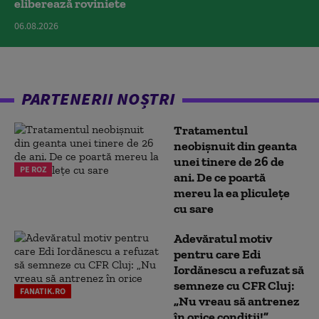
eliberează roviniete
06.08.2026
PARTENERII NOȘTRI
Tratamentul
neobișnuit din geanta
unei tinere de 26 de
PE ROZ
ani. De ce poartă
mereu la ea pliculețe
cu sare
Adevăratul motiv
pentru care Edi
Iordănescu a refuzat să
semneze cu CFR Cluj:
FANATIK.RO
„Nu vreau să antrenez
în orice condiții!”