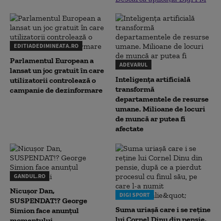
EDITIADEDIMINEATA.RO
Parlamentul European a
ADEVARUL
lansat un joc gratuit în care
Inteligența artificială
utilizatorii controlează o
transformă
campanie de dezinformare
departamentele de resurse
umane. Milioane de locuri
de muncă ar putea fi
afectate
GANDUL.RO
Nicușor Dan,
DIGI SPORT
SUSPENDAT!? George
Suma uriașă care i se reține
Simion face anunțul
lui Cornel Dinu din pensie,
momentului