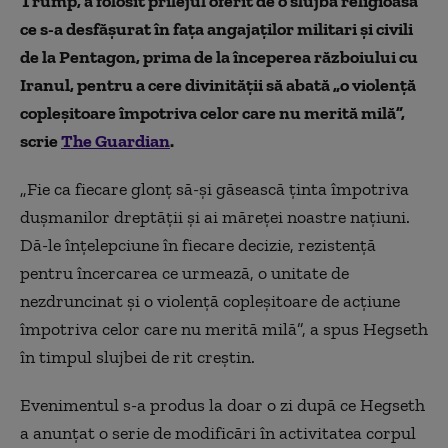
Trump, a folosit prilejul oferit de o slujbă religioasă
ce s-a desfășurat în fața angajaților militari și civili
de la Pentagon, prima de la începerea războiului cu
Iranul, pentru a cere divinității să abată „o violență
copleșitoare împotriva celor care nu merită milă”,
scrie
The Guardian
.
„Fie ca fiecare glonț să-și găsească ținta împotriva
dușmanilor dreptății și ai măreței noastre națiuni.
Dă-le înțelepciune în fiecare decizie, rezistență
pentru încercarea ce urmează, o unitate de
nezdruncinat și o violență copleșitoare de acțiune
împotriva celor care nu merită milă”, a spus Hegseth
în timpul slujbei de rit creștin.
Evenimentul s-a produs la doar o zi după ce Hegseth
a anunțat o serie de modificări în activitatea corpul