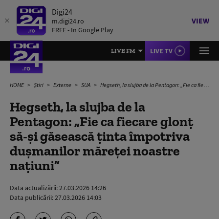
Digi24
VIEW
m.digi24.ro
FREE - In Google Play
LIVE TV
LIVE FM
HOME
Știri
Externe
SUA
Hegseth, la slujba de la Pentagon: „Fie ca fiecare glonț să-și găsească ținta împotriva dușmanilor măreței noastre națiuni”
Hegseth, la slujba de la
Pentagon: „Fie ca fiecare glonț
să-și găsească ținta împotriva
dușmanilor măreței noastre
națiuni”
Data actualizării:
27.03.2026 14:26
Data publicării:
27.03.2026 14:03