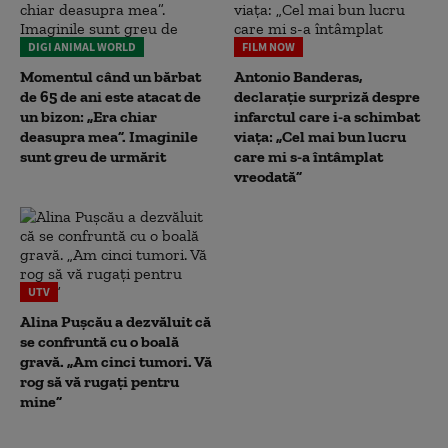
DIGI ANIMAL WORLD
FILM NOW
Momentul când un bărbat
Antonio Banderas,
de 65 de ani este atacat de
declarație surpriză despre
un bizon: „Era chiar
infarctul care i-a schimbat
deasupra mea”. Imaginile
viața: „Cel mai bun lucru
sunt greu de urmărit
care mi s-a întâmplat
vreodată”
UTV
Alina Pușcău a dezvăluit că
se confruntă cu o boală
gravă. „Am cinci tumori. Vă
rog să vă rugați pentru
mine”