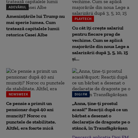
ADEVĂRUL
Amenințările lui Trump nu
PLAYTECH
mai sperie lumea. Cum
Cu cât îți crește salariul
tratează capitalele lumii
pentru fiecare prag de
retorica Casei Albe
vechime. Cum se aplică
majorările din noua Lege a
salarizării după 3, 5, 10, 15
și...
NEWSWEEK
DIGI FM
Ce pensie a primit un
„Anna, ţine-ţi prostul
pensionar după 40 ani
acasă!" Reacţii după ce un
munciți? Noroc cu
bărbat a desenat o
punctele de stabilitate.
declaraţie de dragoste pe o
Altfel, era foarte mică
stâncă, în Transfăgărăşan
Descarcă aplicația Digi FM