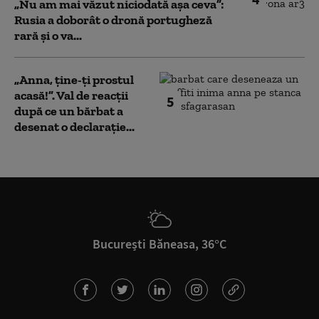
„Nu am mai văzut niciodată așa ceva”:
Rusia a doborât o dronă portugheză
rară și o va...
„Anna, ţine-ţi prostul
acasă!”. Val de reacții
5
după ce un bărbat a
desenat o declarație...
București Băneasa, 36°C