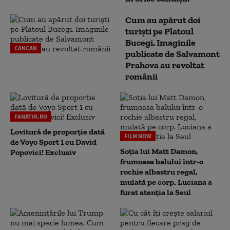
Cum au apărut doi
turiști pe Platoul
Bucegi. Imaginile
CANCAN
publicate de Salvamont
Prahova au revoltat
românii
FANATIK.RO
Lovitură de proporție dată
FILM NOW
de Voyo Sport 1 cu David
Soția lui Matt Damon,
Popovici! Exclusiv
frumoasa balului într-o
rochie albastru regal,
mulată pe corp. Luciana a
furat atenția la Seul