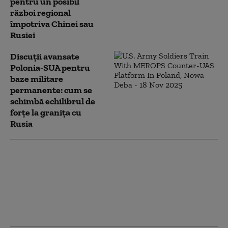
pentru un posibil
război regional
împotriva Chinei sau
Rusiei
Discuții avansate
Polonia-SUA pentru
baze militare
permanente: cum se
schimbă echilibrul de
forțe la granița cu
Rusia
Consilierul pe
securitate națională de
la Cotroceni și șeful
Armatei au fost primiți
la Pentagon. Mesaj
privind NATO 3.0