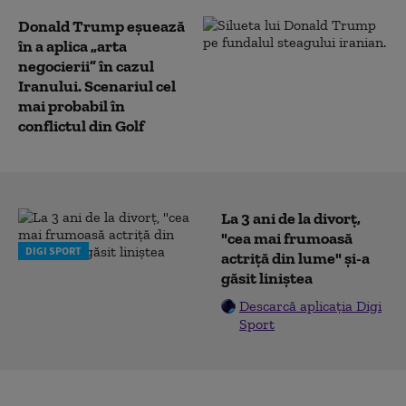
Donald Trump eșuează
în a aplica „arta
negocierii” în cazul
Iranului. Scenariul cel
mai probabil în
conflictul din Golf
La 3 ani de la divorț,
"cea mai frumoasă
DIGI SPORT
actriță din lume" și-a
găsit liniștea
Descarcă aplicația Digi
Sport