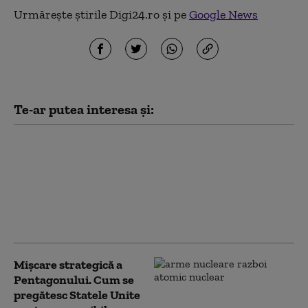
Urmărește știrile Digi24.ro și pe
Google News
Te-ar putea interesa și:
Trump şi Hegseth s-au
confruntat la Camp David
pe tema epuizării
stocurilor de rachete ale
Statelor Unite
(Washington Post)
Mișcare strategică a
Pentagonului. Cum se
pregătesc Statele Unite