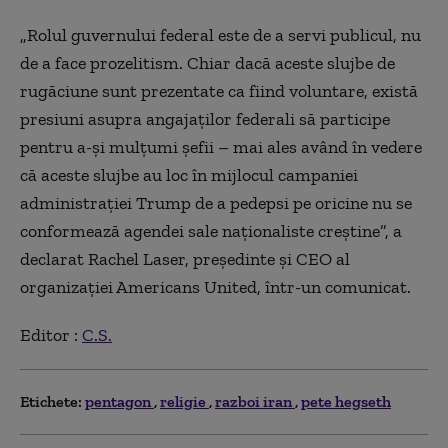
„Rolul guvernului federal este de a servi publicul, nu
de a face prozelitism. Chiar dacă aceste slujbe de
rugăciune sunt prezentate ca fiind voluntare, există
presiuni asupra angajaților federali să participe
pentru a-și mulțumi șefii – mai ales având în vedere
că aceste slujbe au loc în mijlocul campaniei
administrației Trump de a pedepsi pe oricine nu se
conformează agendei sale naționaliste creștine”, a
declarat Rachel Laser, președinte și CEO al
organizației Americans United, într-un comunicat.
Editor :
C.S.
Etichete:
pentagon
religie
razboi iran
pete hegseth