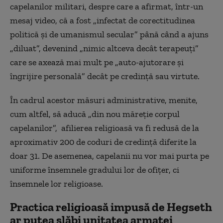
capelanilor militari, despre care a afirmat, într-un
mesaj video, că a fost „infectat de corectitudinea
politică și de umanismul secular” până când a ajuns
„diluat”, devenind „nimic altceva decât terapeuți”
care se axează mai mult pe „auto-ajutorare și
îngrijire personală” decât pe credință sau virtute.
În cadrul acestor măsuri administrative, menite,
cum altfel, să aducă „din nou măreție corpul
capelanilor”, afilierea religioasă va fi redusă de la
aproximativ 200 de coduri de credință diferite la
doar 31. De asemenea, capelanii nu vor mai purta pe
uniforme însemnele gradului lor de ofițer, ci
însemnele lor religioase.
Practica religioasă impusă de Hegseth
ar putea slăbi unitatea armatei