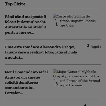
Top Citite
Până când mai poate fi
folosit buletinul vechi.
1
Autoritățile au stabilit
pentru cine se...
2
Cine este românca Alecsandra Drăgoi,
tânăra care a realizat fotografia oficială
a noului...
Noul Comandant-șef al
Armatei ucrainene
solicită demiterea
3
comandantului
Forțelor...
4