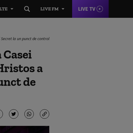
LIVE TV
LTE
LIVE FM
 Secret la un punct de control
 Casei
Hristos a
punct de