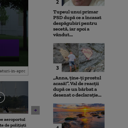
2
Tupeul unui primar
PSD după ce a încasat
despăgubiri pentru
secetă, iar apoi a
vândut...
3
„Anna, ţine-ţi prostul
acasă!”. Val de reacții
după ce un bărbat a
desenat o declarație...
 pe aeroportul
Societatea de Transport
Avertisment de
te de polițiști
București și-a cerut
după scandalul
4