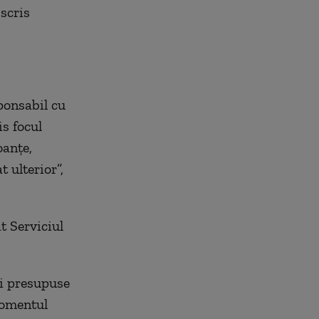
 scris
ponsabil cu
is focul
oanţe,
 ulterior”,
t Serviciul
ei presupuse
 momentul