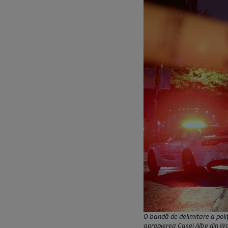
O bandă de delimitare a poliți
apropierea Casei Albe din Wa