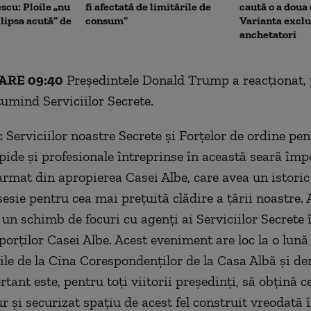
scu: Ploile „nu
fi afectată de limitările de
caută o a doua
lipsa acută” de
consum”
Varianta exclu
anchetatori
ARE 09:40
Preşedintele Donald Trump a reacţionat,
țumind Serviciilor Secrete.
Serviciilor noastre Secrete şi Forţelor de ordine pen
apide şi profesionale întreprinse în această seară împ
armat din apropierea Casei Albe, care avea un istoric 
esie pentru cea mai preţuită clădire a ţării noastre. 
un schimb de focuri cu agenţi ai Serviciilor Secrete 
porţilor Casei Albe. Acest eveniment are loc la o lun
le de la Cina Corespondenţilor de la Casa Albă şi d
tant este, pentru toţi viitorii preşedinţi, să obţină ce
r şi securizat spaţiu de acest fel construit vreodată 