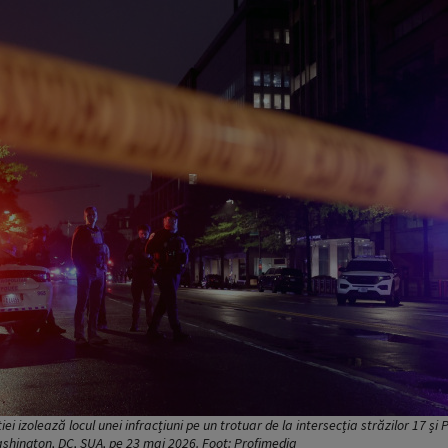
ei izolează locul unei infracțiuni pe un trotuar de la intersecția străzilor 17 și
shington, DC, SUA, pe 23 mai 2026. Foot: Profimedia