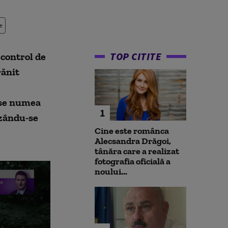
e
TOP CITITE
control de
rănit
l se numea
1
ezându-se
Cine este românca
Alecsandra Drăgoi,
tânăra care a realizat
fotografia oficială a
noului...