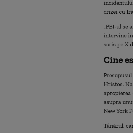
incidentulu
crizei cu Ir
„FBI-ul se a
intervine î
scris pe X d
Cine es
Presupusul 
Hristos. Na
apropierea 
asupra unui
New York P
Tânărul, ca