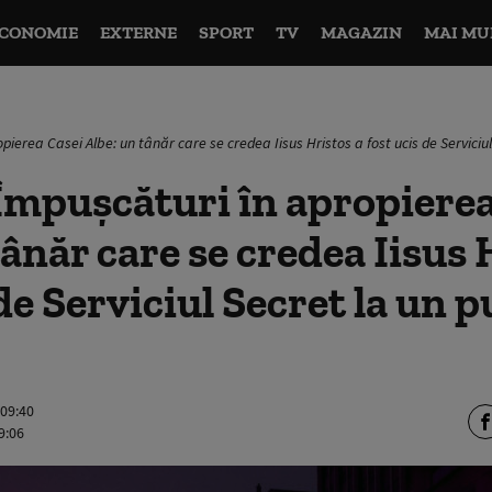
CONOMIE
EXTERNE
SPORT
TV
MAGAZIN
MAI MU
pierea Casei Albe: un tânăr care se credea Iisus Hristos a fost ucis de Serviciul
Împușcături în apropierea
tânăr care se credea Iisus 
 de Serviciul Secret la un 
 09:40
9:06