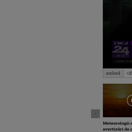
0
embed
seconds
of
1
minute,
19
seconds
Volu
90%
Meteorologii 
avertizări de 