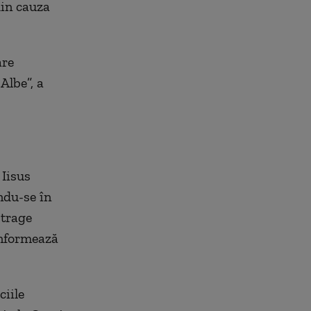
din cauza
are
Albe”, a
 Iisus
ndu-se în
 trage
informează
ciile