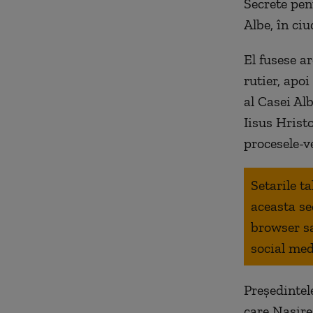
Secrete pen
Albe, în ci
El fusese ar
rutier, apoi
al Casei Alb
Iisus Hristo
procesele-ve
Setarile t
aceasta se
browser s
social med
Președintel
care Nasire