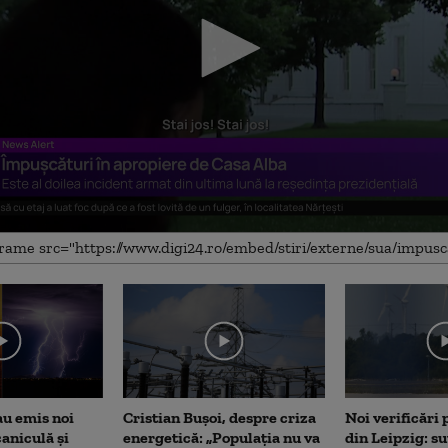
me
au emis noi
Cristian Bușoi, despre criza
Noi verificări
caniculă și
energetică: „Populația nu va
din Leipzig: su