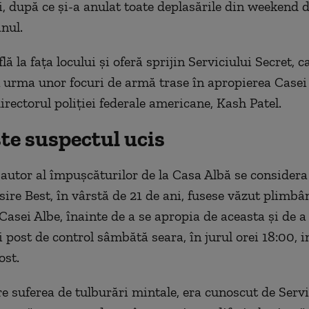
i, după ce şi-a anulat toate deplasările din weekend 
anul.
flă la faţa locului şi oferă sprijin Serviciului Secret, c
n urma unor focuri de armă trase în apropierea Casei 
irectorul poliţiei federale americane, Kash Patel.
te suspectul ucis
autor al împuşcăturilor de la Casa Albă se considera
sire Best, în vârstă de 21 de ani, fusese văzut plimbâ
Casei Albe, înainte de a se apropia de aceasta şi de a
 post de control sâmbătă seara, în jurul orei 18:00, 
ost.
re suferea de tulburări mintale, era cunoscut de Servi