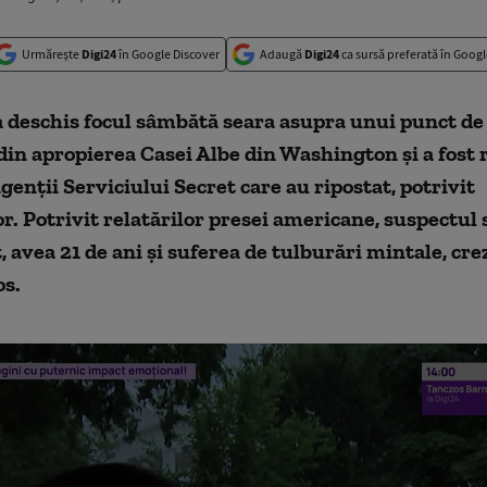
Urmărește
Digi24
în Google Discover
Adaugă
Digi24
ca sursă preferată în Googl
 deschis focul sâmbătă seara asupra unui punct de 
din apropierea Casei Albe din Washington şi a fost 
genţii Serviciului Secret care au ripostat, potrivit
or. Potrivit relatărilor presei americane, suspectu
, avea 21 de ani și suferea de tulburări mintale, cr
os.