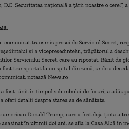
D.C. Securitatea naţională a ţării noastre o cere!”, a
ală.
ui comunicat transmis presei de Serviciul Secret, res
eşedintelui şi a vicepreşedintelui, trăgătorul a desch
ilor Serviciului Secret, care au ripostat. Rănit de gl
 fost transportat la un spital din zonă, unde a decedat
 comunicat, notează News.ro
 a fost rănit în timpul schimbului de focuri, a adăuga
 a oferi detalii despre starea sa de sănătate.
e american Donald Trump, care a fost deja ţinta a tr
e asasinat în ultimii doi ani, se afla la Casa Albă în