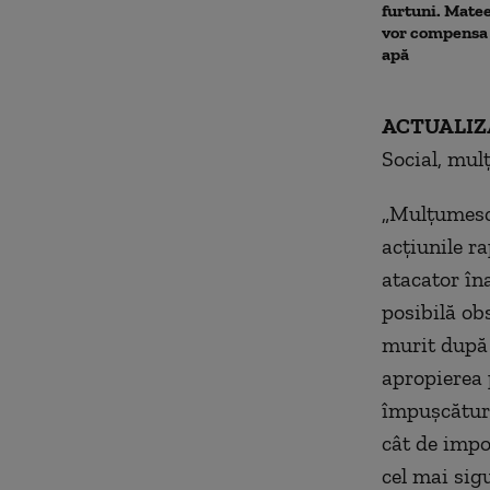
furtuni. Matee
vor compensa 
apă
ACTUALIZ
Social, mul
„Mulţumesc 
acţiunile r
atacator în
posibilă obs
murit după 
apropierea 
împuşcături
cât de impor
cel mai sigu