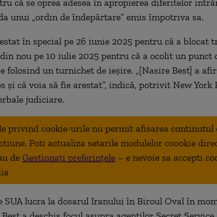
tru că se oprea adesea în apropierea diferitelor intrăr
uda unui „ordin de îndepărtare” emis împotriva sa.
estat în special pe 26 iunie 2025 pentru că a blocat t
 din nou pe 10 iulie 2025 pentru că a ocolit un punct 
e folosind un turnichet de ieşire. „[Nasire Best] a afi
s şi că voia să fie arestat”, indică, potrivit New York 
rbale judiciare.
ale privind cookie-urile nu permit afisarea continutul
ctiune. Poti actualiza setarile modulelor coookie dire
au de
Gestionați preferințele
– e nevoie sa accepti co
ia
e SUA lucra la dosarul Iranului în Biroul Oval în mom
 Best a deschis focul asupra agenţilor Secret Service, 