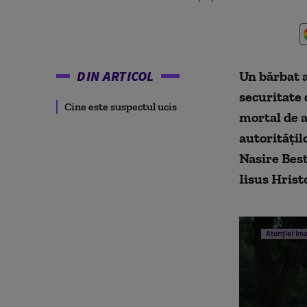
DIN ARTICOL
Un bărbat a
securitate 
Cine este suspectul ucis
mortal de a
autorităţil
Nasire Best
Iisus Hrist