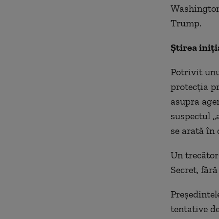
Washington, 
Trump.
Știrea iniți
Potrivit un
protecţia pr
asupra agenţ
suspectul „a
se arată în
Un trecător
Secret, fără
Preşedintel
tentative d