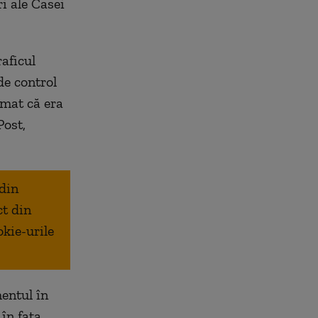
i ale Casei
raficul
de control
rmat că era
Post,
 din
ct din
okie-urile
entul în
în faţa