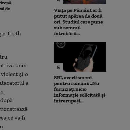
 dronă.
insolvența
pe cărbune: „B
să de
angajamentelo
Viața pe Pământ ar fi
poate avea con
putut apărea de două
financiare”
ori. Studiul care pune
sub semnul
 pe Truth
întrebării...
tru
otriva unui
5
violent şi o
SRI, avertisment
Atacatorul a
pentru români: „Nu
furnizați nicio
în
informație solicitată și
ă după
întrerupeți...
emonstrează
ea ce va fi
în