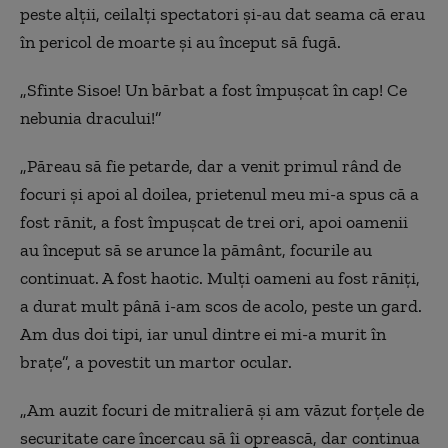
peste alţii, ceilalţi spectatori şi-au dat seama că erau
în pericol de moarte şi au început să fugă.
„Sfinte Sisoe! Un bărbat a fost împuşcat în cap! Ce
nebunia dracului!”
„Păreau să fie petarde, dar a venit primul rând de
focuri şi apoi al doilea, prietenul meu mi-a spus că a
fost rănit, a fost împuşcat de trei ori, apoi oamenii
au început să se arunce la pământ, focurile au
continuat. A fost haotic. Mulţi oameni au fost răniţi,
a durat mult până i-am scos de acolo, peste un gard.
Am dus doi tipi, iar unul dintre ei mi-a murit în
braţe”, a povestit un martor ocular.
„Am auzit focuri de mitralieră şi am văzut forţele de
securitate care încercau să îi oprească, dar continua