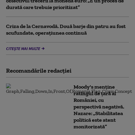
obiectivul trecerii la moneda euro: „E un proces de
durată care trebuie prioritizat”
Criza de la Cernavodă. Două barje din patru au fost
scufundate, operațiunea continuă
CITEȘTE MAI MULTE
Recomandările redacţiei
Moody's menține
ratingul de țară al
României, cu
perspectivă negativă.
Nazare: „Stabilitatea
politică este atent
monitorizată”