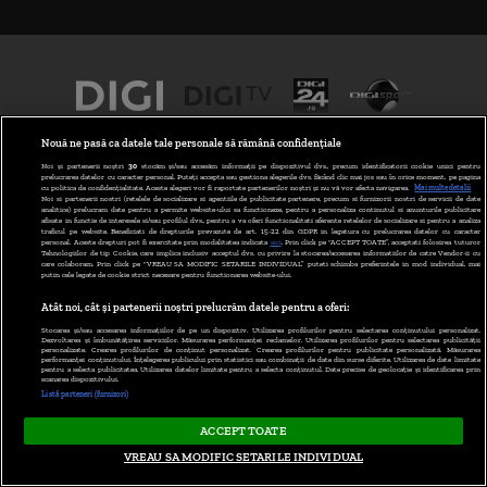
Nouă ne pasă ca datele tale personale să rămână confidențiale
Noi și partenerii noștri
30
stocăm și/sau accesăm informații pe dispozitivul dvs., precum identificatorii cookie unici pentru
prelucrarea datelor cu caracter personal. Puteți accepta sau gestiona alegerile dvs. făcând clic mai jos sau în orice moment, pe pagina
cu politica de confidențialitate. Aceste alegeri vor fi raportate partenerilor noștri și nu vă vor afecta navigarea.
Mai multe detalii
Noi si partenerii nostri (retelele de socializare si agentiile de publicitate partenere, precum si furnizorii nostri de servicii de date
analitice) prelucram date pentru a permite website-ului sa functioneze, pentru a personaliza continutul si anunturile publicitare
afisate in functie de interesele si/sau profilul dvs., pentru a va oferi functionalitati aferente retelelor de socializare si pentru a analiza
traficul pe website. Beneficiati de drepturile prevazute de art. 15-22 din GDPR in legatura cu prelucrarea datelor cu caracter
personal. Aceste drepturi pot fi exercitate prin modalitatea indicata
aici
. Prin click pe “ACCEPT TOATE”, acceptati folosirea tuturor
Tehnologiilor de tip Cookie, care implica inclusiv acceptul dvs. cu privire la stocarea/accesarea informatiilor de catre Vendor-ii cu
care colaboram. Prin click pe “VREAU SA MODIFIC SETARILE INDIVIDUAL” puteti schimba preferintele in mod individual, mai
putin cele legate de cookie strict necesare pentru functionarea website-ului.
Atât noi, cât și partenerii noștri prelucrăm datele pentru a oferi:
TERMENI ȘI CONDIȚII
POLITICA DE CONFIDENȚIALITATE
Stocarea și/sau accesarea informațiilor de pe un dispozitiv. Utilizarea profilurilor pentru selectarea conținutului personalizat.
Dezvoltarea și îmbunătățirea serviciilor. Măsurarea performanței reclamelor. Utilizarea profilurilor pentru selectarea publicității
personalizate. Crearea profilurilor de conținut personalizat. Crearea profilurilor pentru publicitate personalizată. Măsurarea
performanței conținutului. Înțelegerea publicului prin statistici sau combinații de date din surse diferite. Utilizarea de date limitate
pentru a selecta publicitatea. Utilizarea datelor limitate pentru a selecta conținutul. Date precise de geolocație și identificarea prin
ABONARE DIGI TV
scanarea dispozitivului.
Listă parteneri (furnizori)
GESTIONAȚI PREFERINȚELE
ACCEPT TOATE
CODUL DIGI24
VREAU SA MODIFIC SETARILE INDIVIDUAL
CAMERE WEB