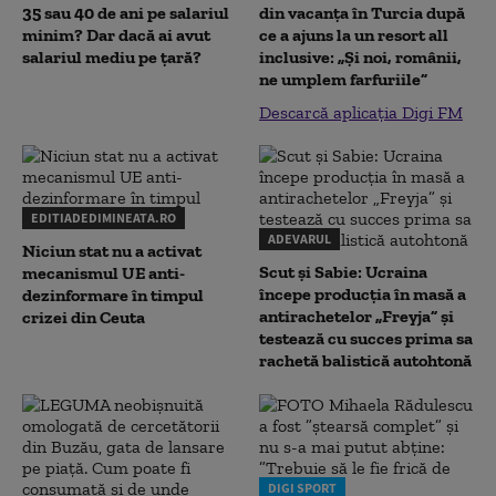
35 sau 40 de ani pe salariul
din vacanța în Turcia după
minim? Dar dacă ai avut
ce a ajuns la un resort all
salariul mediu pe țară?
inclusive: „Și noi, românii,
ne umplem farfuriile”
Descarcă aplicația Digi FM
EDITIADEDIMINEATA.RO
ADEVARUL
Niciun stat nu a activat
Scut și Sabie: Ucraina
mecanismul UE anti-
începe producția în masă a
dezinformare în timpul
antirachetelor „Freyja” și
crizei din Ceuta
testează cu succes prima sa
rachetă balistică autohtonă
DIGI SPORT