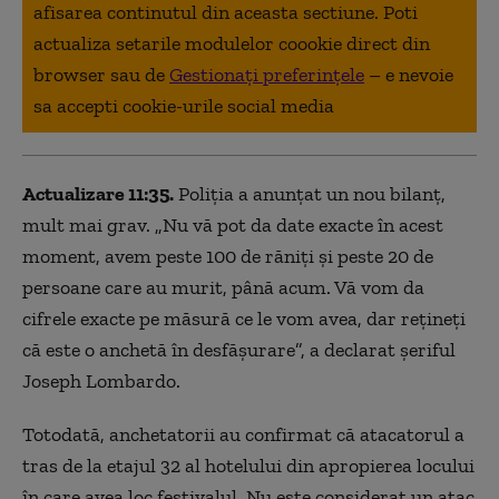
afisarea continutul din aceasta sectiune. Poti
actualiza setarile modulelor coookie direct din
browser sau de
Gestionați preferințele
– e nevoie
sa accepti cookie-urile social media
Actualizare 11:35.
Poliția a anunțat un nou bilanț,
mult mai grav. „
Nu vă pot da date exacte în acest
moment, avem peste 100 de răniţi şi peste 20 de
persoane care au murit, până acum. Vă vom da
cifrele exacte pe măsură ce le vom avea, dar reţineţi
că este o anchetă în desfăşurare”, a declarat șeriful
Joseph Lombardo.
Totodată, anchetatorii au confirmat că atacatorul a
tras de la etajul 32 al hotelului din apropierea locului
în care avea loc festivalul. Nu este considerat un atac