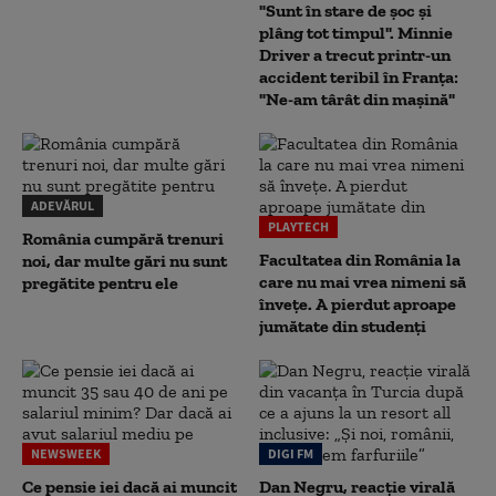
"Sunt în stare de șoc și
plâng tot timpul". Minnie
Driver a trecut printr-un
accident teribil în Franța:
"Ne-am târât din mașină"
ADEVĂRUL
PLAYTECH
România cumpără trenuri
Facultatea din România la
noi, dar multe gări nu sunt
care nu mai vrea nimeni să
pregătite pentru ele
înveţe. A pierdut aproape
jumătate din studenţi
NEWSWEEK
DIGI FM
Ce pensie iei dacă ai muncit
Dan Negru, reacție virală