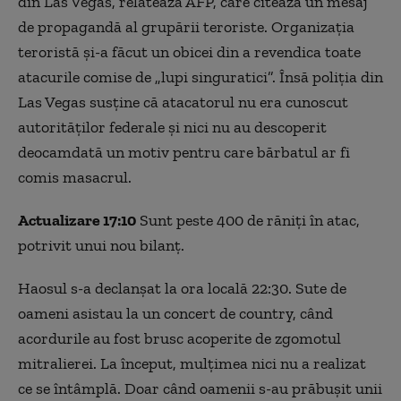
din Las Vegas, relatează AFP, care citează un mesaj
de propagandă al grupării teroriste. Organizația
teroristă și-a făcut un obicei din a revendica toate
atacurile comise de „lupi singuratici”. Însă poliția din
Las Vegas susține că atacatorul nu era cunoscut
autorităților federale și nici nu au descoperit
deocamdată un motiv pentru care bărbatul ar fi
comis masacrul.
Actualizare 17:10
Sunt peste 400 de răniți în atac,
potrivit unui nou bilanț.
Haosul s-a declanşat la ora locală 22:30. Sute de
oameni asistau la un concert de country, când
acordurile au fost brusc acoperite de zgomotul
mitralierei. La început, mulţimea nici nu a realizat
ce se întâmplă. Doar când oamenii s-au prăbuşit unii