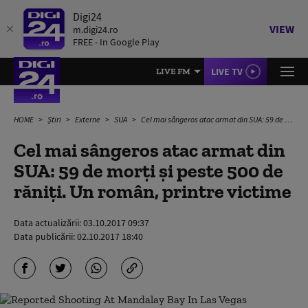
Digi24
VIEW
m.digi24.ro
FREE - In Google Play
LIVE TV
LIVE FM
HOME
Știri
Externe
SUA
Cel mai sângeros atac armat din SUA: 59 de morți și peste 500 de răniți. Un român, printre victime
Cel mai sângeros atac armat din
SUA: 59 de morți și peste 500 de
răniți. Un român, printre victime
Data actualizării:
03.10.2017 09:37
Data publicării:
02.10.2017 18:40