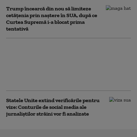
Trump încearcă din nou să limiteze
cetățenia prin naștere în SUA, după ce
Curtea Supremă i-a blocat prima
tentativă
SUA impun noi
sancţiuni împotriva
Cubei. Marco Rubio:
„Nu vom tolera
operaţiuni ostile la uşa
noastră”
Statele Unite extind verificările pentru
vize: Conturile de social media ale
jurnaliștilor străini vor fi analizate