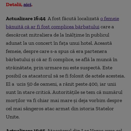
Detalii,
aici
.
Actualizare 16:44
A fost făcută localizată
o femeie
bănuită că ar fi fost complicea bărbatului
care a
descărcat mitraliera de la înălţime în publicul
adunat la un concert în faţa unui hotel. Această
femeie, despre care s-a spus că era partenera
bărbatului și că ar fi complice, se află la muncă în
străinătate, prin urmare nu este suspectă. Este
posibil ca atacatorul să se fi folosit de actele acesteia.
El a ucis 50 de oameni, a rănit peste 400, iar unii
sunt în stare critică. Autorităţile se tem că numărul
morţilor va fi chiar mai mare şi deja vorbim despre
cel mai sângeros atac armat din istoria Statelor
Unite.
Actualizare 15:45.
Atacatorul din Las Vegas avea cel