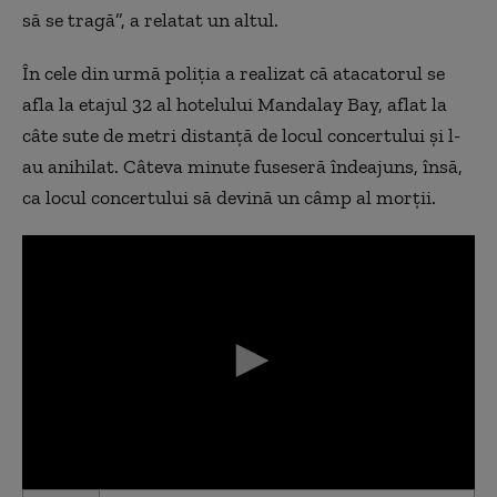
să se tragă”, a relatat un altul.
În cele din urmă poliţia a realizat că atacatorul se
afla la etajul 32 al hotelului Mandalay Bay, aflat la
câte sute de metri distanţă de locul concertului şi l-
au anihilat. Câteva minute fuseseră îndeajuns, însă,
ca locul concertului să devină un câmp al morţii.
0