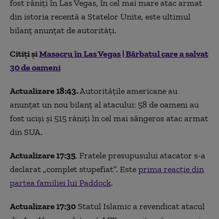
fost răniţi în Las Vegas, în cel mai mare atac armat
din istoria recentă a Statelor Unite, este ultimul
bilanț anunțat de autorități.
Citiți și
Masacru în Las Vegas | Bărbatul care a salvat
30 de oameni
Actualizare 18:43.
Autoritățile americane au
anunțat un nou bilanț al atacului: 58 de oameni au
fost uciși și 515 răniți în cel mai sângeros atac armat
din SUA.
Actualizare 17:35
. Fratele presupusului atacator s-a
declarat „complet stupefiat”. Este
prima reacție din
partea familiei lui Paddock
.
Actualizare 17:30
Statul Islamic a revendicat atacul