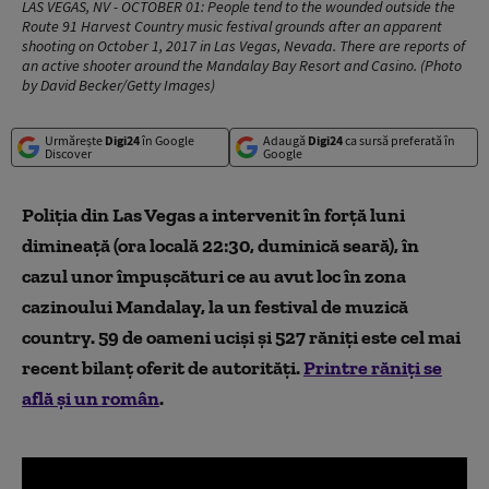
LAS VEGAS, NV - OCTOBER 01: People tend to the wounded outside the
Route 91 Harvest Country music festival grounds after an apparent
shooting on October 1, 2017 in Las Vegas, Nevada. There are reports of
an active shooter around the Mandalay Bay Resort and Casino. (Photo
by David Becker/Getty Images)
Urmărește
Digi24
în Google
Adaugă
Digi24
ca sursă preferată în
Discover
Google
Poliția din Las Vegas a intervenit în forță luni
dimineață (ora locală 22:30, duminică seară), în
cazul unor împușcături ce au avut loc în zona
cazinoului Mandalay, la un festival de muzică
country. 59 de oameni uciși și 527 răniți este cel mai
recent bilanț oferit de autorități.
Printre răniți se
află și un român
.