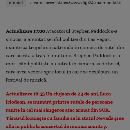
embed
seconds
of
0
seconds
Actualizare 17:00
Atacatorul Stephen Paddock s-a
sinucis, a anunțat șeriful poliției din Las Vegas,
înainte ca trupele să pătrundă în camera de hotel din
care acesta a tras în mulțime. Stephen Paddock era
mort când polițiștii au intrat în camera sa de hotel,
care avea vedere spre locul în care se desfășura un
festival de muzică.
Actualizare 16:55
Un clujean de 23 de ani, Luca
Iclodean, se numără printre sutele de persoane
rănite în cel mai sângeros atac armat din SUA.
Tânărul locuiește cu familia sa în statul Nevada și se
afla în public la concertul de muzică country.