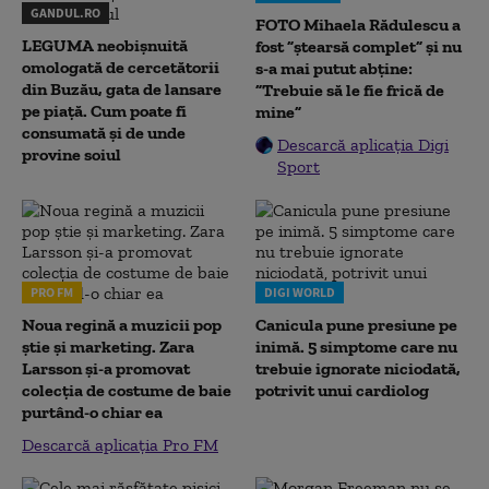
GANDUL.RO
FOTO Mihaela Rădulescu a
LEGUMA neobișnuită
fost ”ștearsă complet” și nu
omologată de cercetătorii
s-a mai putut abține:
din Buzău, gata de lansare
”Trebuie să le fie frică de
pe piață. Cum poate fi
mine”
consumată și de unde
Descarcă aplicația Digi
provine soiul
Sport
PRO FM
DIGI WORLD
Noua regină a muzicii pop
Canicula pune presiune pe
știe și marketing. Zara
inimă. 5 simptome care nu
Larsson și-a promovat
trebuie ignorate niciodată,
colecția de costume de baie
potrivit unui cardiolog
purtând-o chiar ea
Descarcă aplicația Pro FM