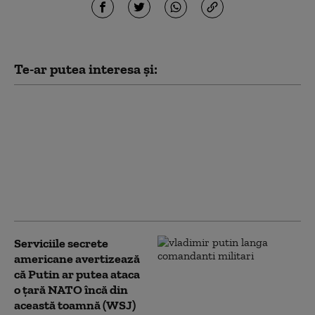
Te-ar putea interesa și:
Noi măsuri ale
administrației Trump
împotriva
universităților:
Investigații privind
admiterea și protestele
pro-palestiniene
Serviciile secrete
americane avertizează
că Putin ar putea ataca
o țară NATO încă din
această toamnă (WSJ)