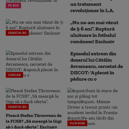
un tratament
PE ROZ
revoluționar în L.A.
„Nu ne-am mai văzut
de 5-6 ani”. Ruptură
FANATIK.RO
uluitoare în fotbalul
românesc! Exclusiv
Episodul extrem din
dosarul lui Cătălin
Avramescu, cercetat de
DIICOT: 'A plecat în
CANCAN
pădure cu o
FANATIK.RO
Pleacă Ștefan Târnovanu de
la FCSB? „Să meargă la Gigi
FILM NOW
să-i ducă oferta”. Exclusiv