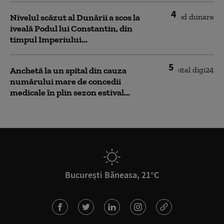
4
Nivelul scăzut al Dunării a scos la
iveală Podul lui Constantin, din
timpul Imperiului...
5
Anchetă la un spital din cauza
numărului mare de concedii
medicale în plin sezon estival...
București Băneasa, 21°C