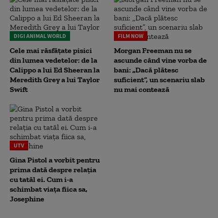
DIGI ANIMAL WORLD
FILM NOW
Cele mai răsfățate pisici
Morgan Freeman nu se
din lumea vedetelor: de la
ascunde când vine vorba de
Calippo a lui Ed Sheeran la
bani: „Dacă plătesc
Meredith Grey a lui Taylor
suficient”, un scenariu slab
Swift
nu mai contează
UTV
Gina Pistol a vorbit pentru
prima dată despre relația
cu tatăl ei. Cum i-a
schimbat viața fiica sa,
Josephine