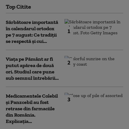
Top Citite
Sărbătoare importantă
în calendarul ortodox
1
pe 7 august: Ce tradiții
se respectă și cui...
Viața pe Pământ ar fi
2
putut apărea de două
ori. Studiul care pune
sub semnul întrebării...
Medicamentele Colebil
3
și Panzcebil au fost
retrase din farmaciile
din România.
Explicația...