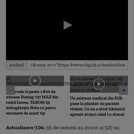
0
embed
seconds
of
0
seconds
Controale la peste 1.800 de
avioane Boeing 737 MAX din
Un asistent medical din SUA
toată lumea. TAROM își
pune la pământ un pacient
îmbogățește flota cu patru
violent. Ce nu a știut bărbatul
aeronave de acest tip
agresiv atunci când l-a atacat
Actualizare 7.00.
59 de oameni au murit şi 527 au