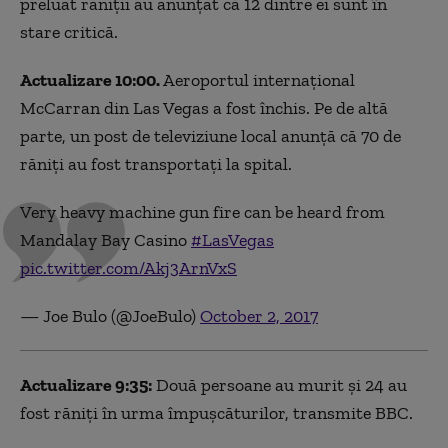
preluat răniții au anunțat că 12 dintre ei sunt în
stare critică.
Actualizare 10:00.
Aeroportul internațional
McCarran din Las Vegas a fost închis. Pe de altă
parte, un post de televiziune local anunță că 70 de
răniți au fost transportați la spital.
Very heavy machine gun fire can be heard from
Mandalay Bay Casino
#LasVegas
pic.twitter.com/Akj3ArnVxS
— Joe Bulo (@JoeBulo)
October 2, 2017
Actualizare 9:35:
Două persoane au murit și 24 au
fost răniți în urma împușcăturilor, transmite BBC.