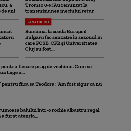
scu, a
Tromso 0-5! Au renunțat la
0 de ani
transmisiunea meciului retur
FANATIK.RO
ansat
România, la coada Europei!
zatorii
Bulgarii fac senzație în sezonul în
e
care FCSB, CFR și Universitatea
Cluj au fost...
ul pentru fiecare prag de vechime. Cum se
ua Lege a...
pentru fiica sa Teodora: ”Am fost sigur că nu
rumoasa balului într-o rochie albastru regal,
a furat atenția...