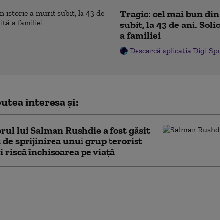
Tragic: cel mai bun din
subit, la 43 de ani. Sol
a familiei
Descarcă aplicația Digi Sp
utea interesa și:
rul lui Salman Rushdie a fost găsit
 de sprijinirea unui grup terorist
și riscă închisoarea pe viață
le ayatollahului: cum îl
 CIA și Mossadul pe
a Khamenei