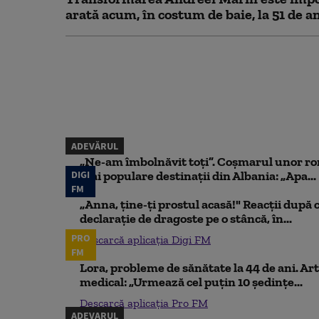
arată acum, în costum de baie, la 51 de a
ADEVĂRUL
„Ne-am îmbolnăvit toți”. Coșmarul unor ro
DIGI
mai populare destinații din Albania: „Apa...
FM
„Anna, ţine-ţi prostul acasă!" Reacţii după 
declaraţie de dragoste pe o stâncă, în...
PRO
Descarcă aplicația Digi FM
FM
Lora, probleme de sănătate la 44 de ani. Art
medical: „Urmează cel puțin 10 ședințe...
Descarcă aplicația Pro FM
ADEVARUL