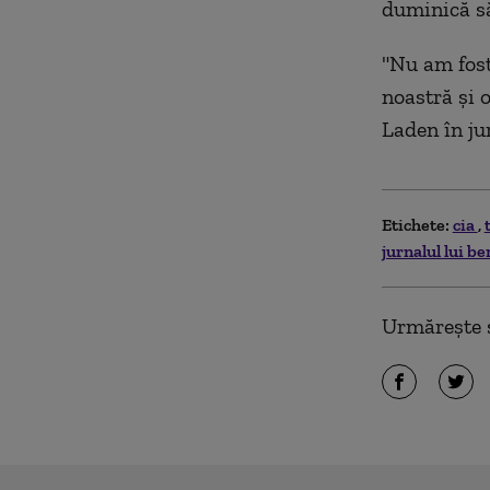
duminică să
"Nu am fost
noastră şi 
Laden în ju
Etichete:
cia
jurnalul lui b
Urmărește ș