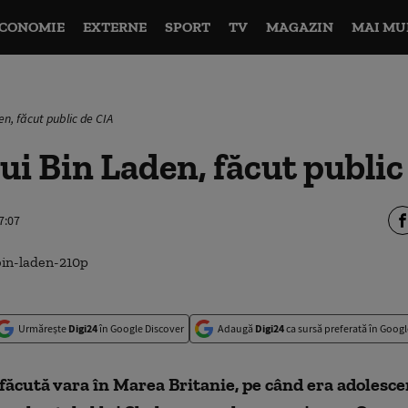
CONOMIE
EXTERNE
SPORT
TV
MAGAZIN
MAI MU
en, făcut public de CIA
lui Bin Laden, făcut public
7:07
Urmărește
Digi24
în Google Discover
Adaugă
Digi24
ca sursă preferată în Googl
făcută vara în Marea Britanie, pe când era adolescen