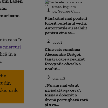
a bin Laden
 său
1
 americane
Până când mai poate fi
folosit buletinul vechi.
Autoritățile au stabilit
pentru cine se...
din casa în
2
e miercuri
Cine este românca
lică în a
Alecsandra Drăgoi,
tânăra care a realizat
o.
fotografia oficială a
noului...
 din
3
ct din
„Nu am mai văzut
okie-urile
niciodată așa ceva”:
Rusia a doborât o
dronă portugheză rară
și o va...