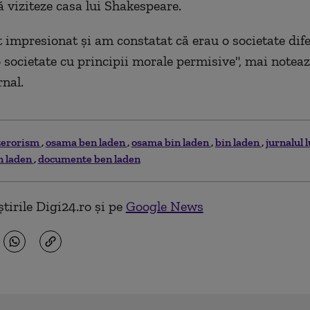
 viziteze casa lui Shakespeare.
 impresionat şi am constatat că erau o societate dife
o societate cu principii morale permisive", mai notea
rnal.
terorism
osama ben laden
osama bin laden
bin laden
jurnalul 
en laden
documente ben laden
tirile Digi24.ro și pe
Google News