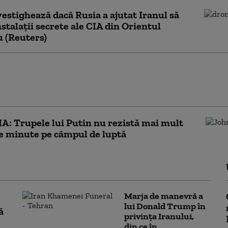
estighează dacă Rusia a ajutat Iranul să
nstalații secrete ale CIA din Orientul
u (Reuters)
rector al Mossadului s-a întâlnit cu șeful CIA
discuții despre Iran, înainte ca tensiunile să se
ndă
IA: Trupele lui Putin nu rezistă mai mult
e minute pe câmpul de luptă
Marja de manevră a
lui Donald Trump în
ă
privința Iranului,
din ce în...