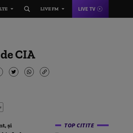
LIVE TV
LTE
LIVE FM
 de CIA
e
TOP CITITE
t, şi