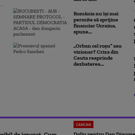
România nu își mai
permite să sprijine
financiar Ucraina,
spune...
„Orban cel roșu” sau
vizionar? Criza din
Ceuta reaprinde
dezbaterea...
CANCAN
sibil de ignorat. Cum
Doliu pentru Dan Diacone