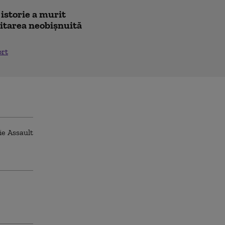
 istorie a murit
icitarea neobișnuită
ort