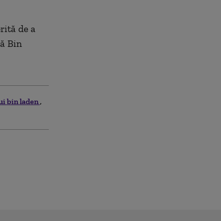
rită de a
ză Bin
lui bin laden