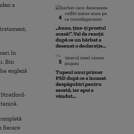
aden a
4
„Anna, ţine-ţi prostul
 tratament,
acasă!”. Val de reacții
după ce un bărbat a
desenat o declarație...
ceri în
5
i. Bin
mba engleză
Tupeul unui primar
PSD după ce a încasat
despăgubiri pentru
secetă, iar apoi a
 Stratford-
vândut...
tanică.
 completă
 fiecare