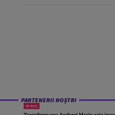
PARTENERII NOȘTRI
PE ROZ
Transformarea Andreei Marin este impo