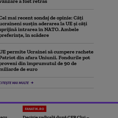
vânzare a fost retras
Cel mai recent sondaj de opinie: Câți
ucraineni susțin aderarea la UE și câți
sprijină intrarea în NATO. Ambele
preferințe, în scădere
UE permite Ucrainei să cumpere rachete
Patriot din afara Uniunii. Fondurile pot
proveni din împrumutul de 90 de
miliarde de euro
CITEȘTE MAI MULTE
FANATIK.RO
scu.
Decizie radicală după CFR Cluj –