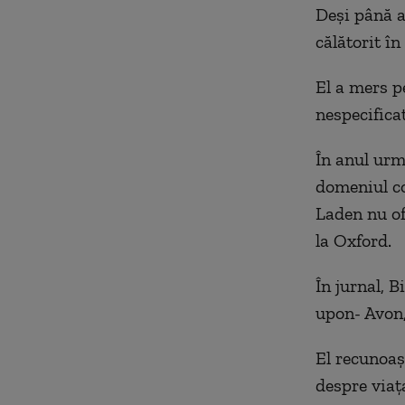
Deşi până a
călătorit î
El a mers p
nespecificat
În anul urmă
domeniul con
Laden nu of
la Oxford.
În jurnal, B
upon- Avon,
El recunoaş
despre viaţ