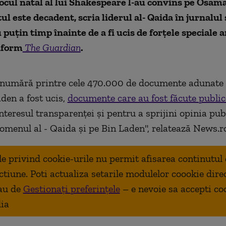
 locul natal al lui Shakespeare l-au convins pe Osam
ul este decadent, scria liderul al- Qaida în jurnalul
 puţin timp înainte de a fi ucis de forţele speciale
nform
The Guardian
.
 numără printre cele 470.000 de documente adunate 
den a fost ucis,
documente care au fost făcute public
nteresul transparenţei şi pentru a sprijini opinia pub
nomenul al - Qaida şi pe Bin Laden", relatează News.r
ale privind cookie-urile nu permit afisarea continutul
ctiune. Poti actualiza setarile modulelor coookie dire
au de
Gestionați preferințele
– e nevoie sa accepti co
ia