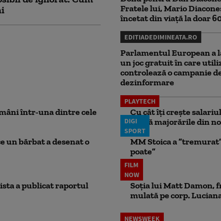
Fratele lui, Mario Diacone
ni
încetat din viață la doar 6
EDITIADEDIMINEATA.RO
Parlamentul European a l
un joc gratuit în care utili
controlează o campanie d
dezinformare
PLAYTECH
mâni într-una dintre cele
Cu cât îți crește salari
DIGI
aplică majorările din no
SPORT
ce un bărbat a desenat o
MM Stoica a ”tremurat” 
poate”
FILM
NOW
ista a publicat raportul
Soția lui Matt Damon, f
mulată pe corp. Luciana 
NEWSWEEK