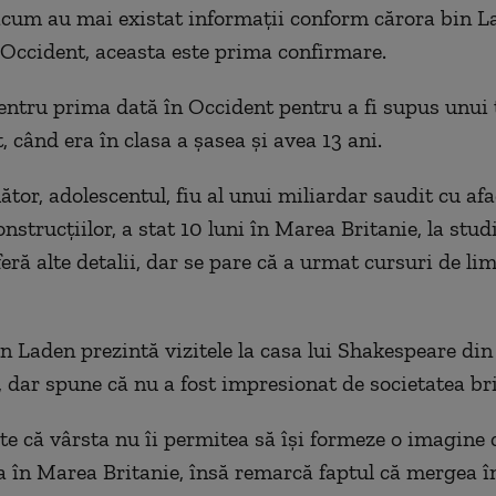
cum au mai existat informaţii conform cărora bin L
n Occident, aceasta este prima confirmare.
entru prima dată în Occident pentru a fi supus unui
, când era în clasa a şasea şi avea 13 ani.
tor, adolescentul, fiu al unui miliardar saudit cu afa
strucţiilor, a stat 10 luni în Marea Britanie, la studi
eră alte detalii, dar se pare că a urmat cursuri de li
in Laden prezintă vizitele la casa lui Shakespeare din
 dar spune că nu a fost impresionat de societatea bri
te că vârsta nu îi permitea să îşi formeze o imagine
a în Marea Britanie, însă remarcă faptul că mergea în