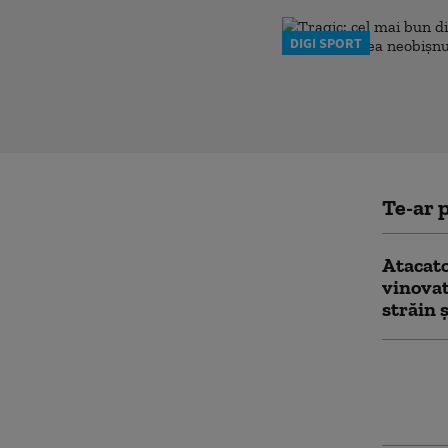
DIGI SPORT
Te-ar p
Atacato
vinovat
străin 
Pe urme
vânează
Mojtab