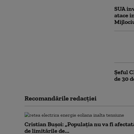
SUA inv
atace i
Mijloci
Noul di
pentru 
reapri
Șeful C
de 30 d
Recomandările redacţiei
Cristian Bușoi: „Populația nu va fi afectat
de limitările de...