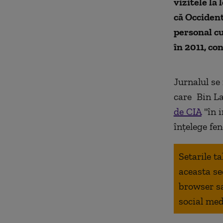
vizitele la
că Occident
personal cu
în 2011, co
Jurnalul se
care Bin La
de CIA
"în i
înţelege fe
Setarile t
aceasta se
browser s
social med