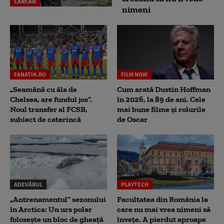
CANCAN
nimeni
FANATIK.RO
FILM NOW
„Seamănă cu ăla de
Cum arată Dustin Hoffman
Chelsea, are fundul jos”.
în 2026, la 89 de ani. Cele
Noul transfer al FCSB,
mai bune filme și rolurile
subiect de caterincă
de Oscar
ADEVĂRUL
PLAYTECH
„Antrenamentul” sezonului
Facultatea din România la
în Arctica: Un urs polar
care nu mai vrea nimeni să
folosește un bloc de gheață
înveţe. A pierdut aproape