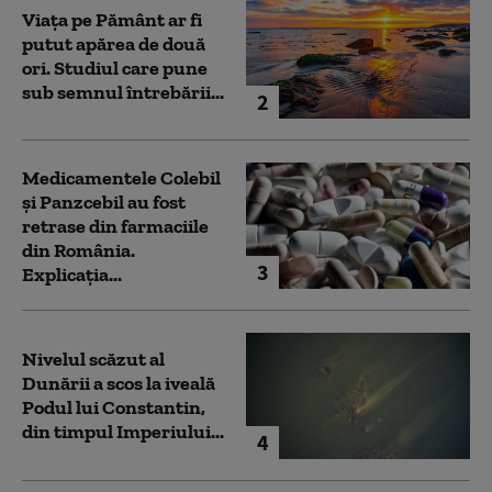
Viața pe Pământ ar fi
putut apărea de două
ori. Studiul care pune
sub semnul întrebării...
2
Medicamentele Colebil
și Panzcebil au fost
retrase din farmaciile
din România.
3
Explicația...
Nivelul scăzut al
Dunării a scos la iveală
Podul lui Constantin,
din timpul Imperiului...
4