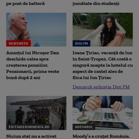
pe post de halteră
jumătate din studenţi
NEWSWEEK
DIGI FM
Anunțul lui Nicușor Dan
Ioana Țiriac, vacanță de lux
deschide calea spre
în Saint-Tropez. Cât costă o
creșterea pensiilor.
singură noapte la hotelul cu
Pensionarii, prima veste
aspect de castel ales de
bună după 2 ani
fiica lui Ion Țiriac
Descarcă aplicația Digi FM
EDITIADEDIMINEATA.RO
ADEVARUL
Niciun stat nu a activat
Moody’s a cruțat România.