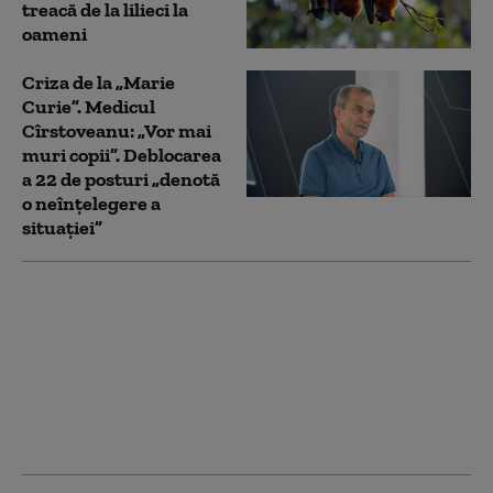
treacă de la lilieci la
oameni
Criza de la „Marie
Curie”. Medicul
Cîrstoveanu: „Vor mai
muri copii”. Deblocarea
a 22 de posturi „denotă
o neînțelegere a
situației”
Guvernul a aprobat
deblocarea a 22 de
posturi la Spitalul
„Marie Curie”. Cseke
Attila: „Problema
deficitului de personal
rămâne”