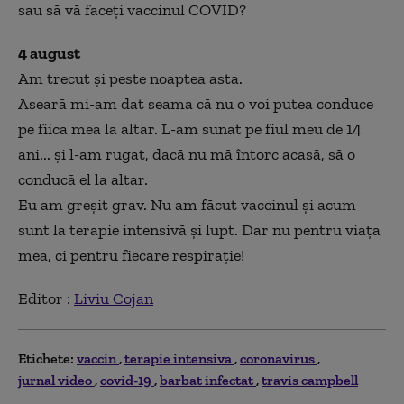
sau să vă faceți vaccinul COVID?
4 august
Am trecut și peste noaptea asta.
Aseară mi-am dat seama că nu o voi putea conduce
pe fiica mea la altar. L-am sunat pe fiul meu de 14
ani... și l-am rugat, dacă nu mă întorc acasă, să o
conducă el la altar.
Eu am greșit grav. Nu am făcut vaccinul și acum
sunt la terapie intensivă și lupt. Dar nu pentru viața
mea, ci pentru fiecare respirație!
Editor :
Liviu Cojan
Etichete:
vaccin
terapie intensiva
coronavirus
jurnal video
covid-19
barbat infectat
travis campbell