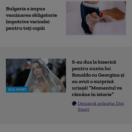
Bulgaria a impus
vaccinarea obligatorie
împotriva varicelei
pentru toți copiii
S-au dus la biserică
pentru nunta lui
Ronaldo cu Georgina și
au avut o surpriză
uriașă! ”Momentul va
DIGI SPORT
rămâne în istorie”
Descarcă aplicația Digi
Sport