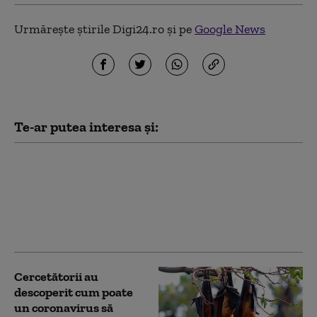
Urmărește știrile Digi24.ro și pe
Google News
Te-ar putea interesa și:
SUA introduc restricții
pentru un anumit tip
de cercetare privind
virusurile, invocând
pandemia de COVID-19
Cercetătorii au
descoperit cum poate
un coronavirus să