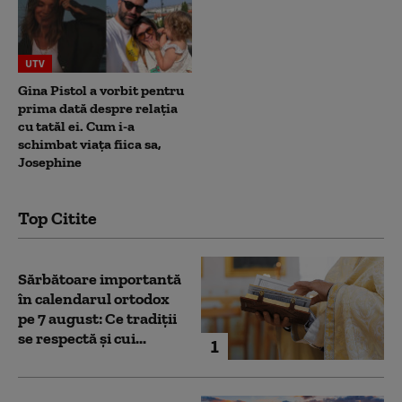
UTV
Gina Pistol a vorbit pentru
prima dată despre relația
cu tatăl ei. Cum i-a
schimbat viața fiica sa,
Josephine
Top Citite
Sărbătoare importantă
în calendarul ortodox
pe 7 august: Ce tradiții
se respectă și cui...
1