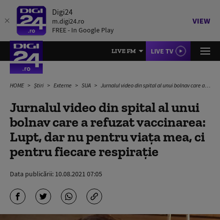
Digi24
VIEW
m.digi24.ro
FREE - In Google Play
LIVE TV
LIVE FM
HOME
Știri
Externe
SUA
Jurnalul video din spital al unui bolnav care a refuzat vaccinarea: Lupt, dar nu pentru viața mea, ci pentru fiecare respirație
Jurnalul video din spital al unui
bolnav care a refuzat vaccinarea:
Lupt, dar nu pentru viața mea, ci
pentru fiecare respirație
Data publicării:
10.08.2021 07:05