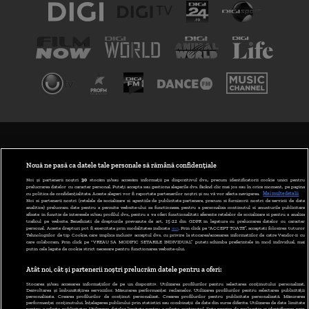
TERMENI ȘI CONDIȚII
POLITICA DE CONFIDENȚIALITATE
Nouă ne pasă ca datele tale personale să rămână confidențiale
Noi și partenerii noștri
30
stocăm și/sau accesăm informații pe dispozitivul dvs., precum identificatorii cookie unici pentru
prelucrarea datelor cu caracter personal. Puteți accepta sau gestiona alegerile dvs. făcând clic mai jos sau în orice moment, pe pagina
ABONARE DIGI TV
cu politica de confidențialitate. Aceste alegeri vor fi raportate partenerilor noștri și nu vă vor afecta navigarea.
Mai multe detalii
Noi si partenerii nostri (retelele de socializare si agentiile de publicitate partenere, precum si furnizorii nostri de servicii de date
analitice) prelucram date pentru a permite website-ului sa functioneze, pentru a personaliza continutul si anunturile publicitare
GESTIONAȚI PREFERINȚELE
afisate in functie de interesele si/sau profilul dvs., pentru a va oferi functionalitati aferente retelelor de socializare si pentru a analiza
traficul pe website. Beneficiati de drepturile prevazute de art. 15-22 din GDPR in legatura cu prelucrarea datelor cu caracter
personal. Aceste drepturi pot fi exercitate prin modalitatea indicata
aici
. Prin click pe “ACCEPT TOATE”, acceptati folosirea tuturor
CODUL DIGI24
Tehnologiilor de tip Cookie, care implica inclusiv acceptul dvs. cu privire la stocarea/accesarea informatiilor de catre Vendor-ii cu
care colaboram. Prin click pe “VREAU SA MODIFIC SETARILE INDIVIDUAL” puteti schimba preferintele in mod individual, mai
putin cele legate de cookie strict necesare pentru functionarea website-ului.
CAMERE WEB
Atât noi, cât și partenerii noștri prelucrăm datele pentru a oferi:
CONTACT/INFO
Stocarea și/sau accesarea informațiilor de pe un dispozitiv. Utilizarea profilurilor pentru selectarea conținutului personalizat.
Dezvoltarea și îmbunătățirea serviciilor. Măsurarea performanței reclamelor. Utilizarea profilurilor pentru selectarea publicității
personalizate. Crearea profilurilor de conținut personalizat. Crearea profilurilor pentru publicitate personalizată. Măsurarea
performanței conținutului. Înțelegerea publicului prin statistici sau combinații de date din surse diferite. Utilizarea de date limitate
pentru a selecta publicitatea. Utilizarea datelor limitate pentru a selecta conținutul. Date precise de geolocație și identificarea prin