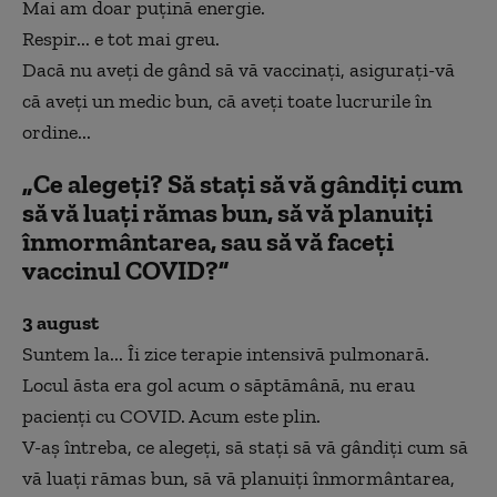
Mai am doar puțină energie.
Respir... e tot mai greu.
Dacă nu aveți de gând să vă vaccinați, asigurați-vă
că aveți un medic bun, că aveți toate lucrurile în
ordine...
„C
e alegeți? Să stați să vă gândiți cum
să vă luați rămas bun, să vă planuiți
înmormântarea, sau să vă faceți
vaccinul COVID?”
3 august
Suntem la... Îi zice terapie intensivă pulmonară.
Locul ăsta era gol acum o săptămână, nu erau
pacienți cu COVID. Acum este plin.
V-aș întreba, ce alegeți, să stați să vă gândiți cum să
vă luați rămas bun, să vă planuiți înmormântarea,