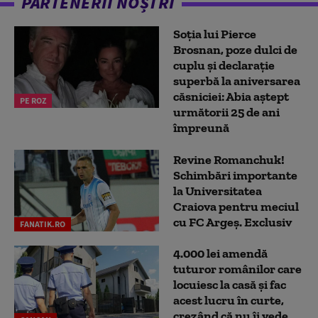
PARTENERII NOȘTRI
Soția lui Pierce
Brosnan, poze dulci de
cuplu și declarație
superbă la aniversarea
căsniciei: Abia aștept
PE ROZ
următorii 25 de ani
împreună
Revine Romanchuk!
Schimbări importante
la Universitatea
Craiova pentru meciul
cu FC Argeş. Exclusiv
FANATIK.RO
4.000 lei amendă
tuturor românilor care
locuiesc la casă și fac
acest lucru în curte,
crezând că nu îi vede