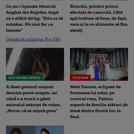
Ce nu-i lipsește Monicăi
Rinichii, printre primii
Anghel din frigider, după
afectați de caniculă. Câtă
ce a slăbit 40 kg: “Știu ce să
apă trebuie să bem, de fapt,
mănânc. Nu mai fac ca
vara și la ce alimente să fim
înainte”
atenți
Descarcă aplicația Pro FM
DIGI ANIMAL WORLD
FILM NOW
A lăsat geamul mașinii
Matt Damon, eclipsat de
deschis peste noapte, iar
frumoasa lui soție, pe
când s-a trezit a găsit
covorul roșu. Tablou
animalul atârnat de volan:
superb de familie alături de
„Noroc că se mișcă greu”
două dintre fiicele lor, la
Seul