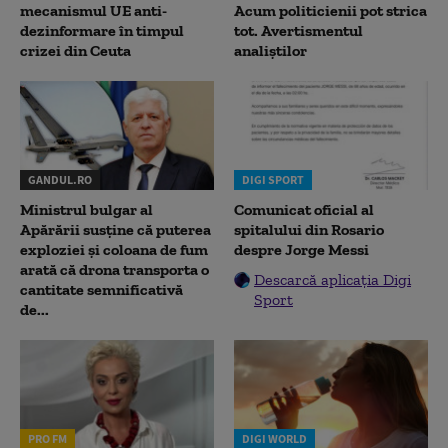
mecanismul UE anti-
Acum politicienii pot strica
dezinformare în timpul
tot. Avertismentul
crizei din Ceuta
analiștilor
GANDUL.RO
DIGI SPORT
Ministrul bulgar al
Comunicat oficial al
Apărării susține că puterea
spitalului din Rosario
exploziei și coloana de fum
despre Jorge Messi
arată că drona transporta o
Descarcă aplicația Digi
cantitate semnificativă
Sport
de...
PRO FM
DIGI WORLD