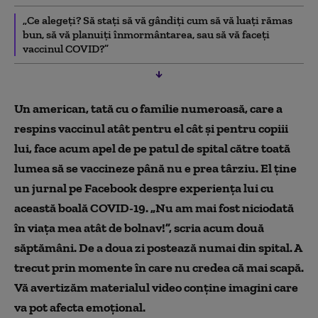
„Ce alegeți? Să stați să vă gândiți cum să vă luați rămas
bun, să vă planuiți înmormântarea, sau să vă faceți
vaccinul COVID?”
Un american, tată cu o familie numeroasă, care a
respins vaccinul atât pentru el cât și pentru copiii
lui, face acum apel de pe patul de spital către toată
lumea să se vaccineze până nu e prea târziu. El ține
un jurnal pe Facebook despre experiența lui cu
această boală COVID-19. „Nu am mai fost niciodată
în viața mea atât de bolnav!”,
scria acum dou
ă
săptămâni. De a doua zi postează numai din spital. A
trecut prin momente în care nu credea că mai scapă.
Vă avertizăm materialul video conține imagini care
va pot afecta emoțional.