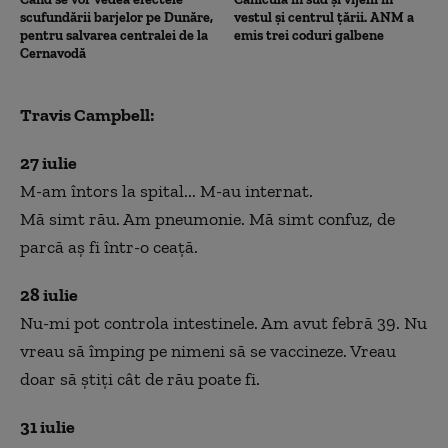
scufundării barjelor pe Dunăre,
vestul și centrul țării. ANM a
pentru salvarea centralei de la
emis trei coduri galbene
Cernavodă
Travis Campbell:
27 iulie
M-am întors la spital... M-au internat.
Mă simt rău. Am pneumonie. Mă simt confuz, de
parcă aș fi într-o ceață.
28 iulie
Nu-mi pot controla intestinele. Am avut febră 39. Nu
vreau să împing pe nimeni să se vaccineze. Vreau
doar să știți cât de rău poate fi.
31 iulie