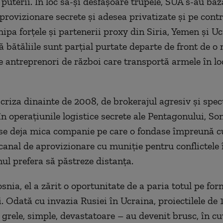
puterii. În loc să-și desfășoare trupele, SUA s-au baz
aprovizionare secrete și adesea privatizate și pe contr
hipa forțele și partenerii proxy din Siria, Yemen și Uc
 bătăliile sunt parțial purtate departe de front de o
e antreprenori de război care transportă armele în loc
criza dinainte de 2008, de brokerajul agresiv și specu
în operațiunile logistice secrete ale Pentagonului, S
e deja mica companie pe care o fondase împreună cu
 canal de aprovizionare cu muniție pentru conflictele 
l prefera să păstreze distanța.
snia, el a zărit o oportunitate de a paria totul pe f
. Odată cu invazia Rusiei în Ucraina, proiectilele de 
grele, simple, devastatoare – au devenit brusc, în cuv