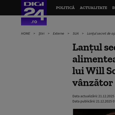
POLITICĂ
ACTUALITATE
E
HOME
Știri
Externe
SUA
Lanțul secret de a
Lanțul se
alimentea
lui Will 
vânzător
Data actualizării:
21.12.2025
Data publicării:
21.12.2025 0