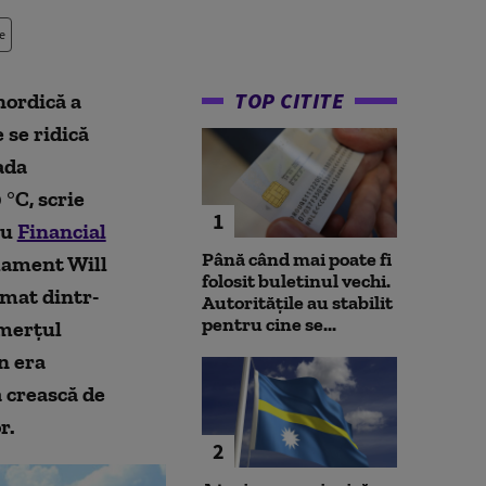
e
TOP CITITE
nordică a
 se ridică
ada
 °C, scrie
1
ru
Financial
Până când mai poate fi
mament Will
folosit buletinul vechi.
rmat dintr-
Autoritățile au stabilit
pentru cine se...
omerțul
n era
ă crească de
r.
2