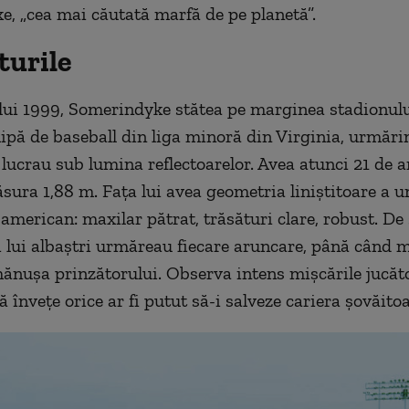
, „cea mai căutată marfă de pe planetă”.
turile
lui 1999, Somerindyke stătea pe marginea stadionulu
hipă de baseball din liga minoră din Virginia, urmăr
lucrau sub lumina reflectoarelor. Avea atunci 21 de an
sura 1,88 m. Fața lui avea geometria liniștitoare a u
 american: maxilar pătrat, trăsături clare, robust. De
ii lui albaștri urmăreau fiecare aruncare, până când 
mănușa prinzătorului. Observa intens mișcările jucăto
 învețe orice ar fi putut să-i salveze cariera șovăitoa