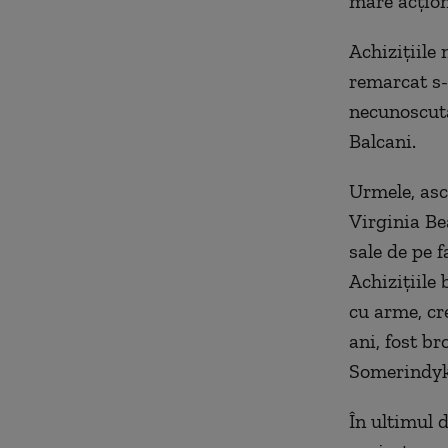
mare acțion
Achizițiile 
remarcat s-
necunoscută
Balcani.
Urmele, asc
Virginia Be
sale de pe 
Achizițiile
cu arme, cr
ani, fost b
Somerindyk
În ultimul 