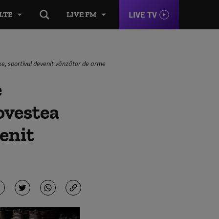
LIVE TV
LTE
LIVE FM
ke, sportivul devenit vânzător de arme
e
ovestea
enit