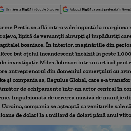
Urmărește
Digi24
în Google Discover
Adaugă
Digi24
ca sursă preferată în Googl
arme Pretis se află într-o vale îngustă la marginea 
rajevo, lipită de versanții abrupți și împăduriți care
capitalei bosniace. În interior, mașinăriile din perio
Rece bat oțelul incandescent încălzit la peste 1.000
 de investigație Miles Johnson într-un articol pent
spre antreprenorul din domeniul comerțului cu ar
 și compania sa, Regulus Global, care s-a transfo
ânzător de echipamente într-un actor central în c
arme. Impulsionată de cererea masivă de muniție di
n Ucraina, compania se așteaptă ca veniturile sale s
ioane de dolari la 1 miliard de dolari până anul viito