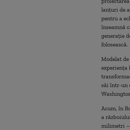
proiectarea 
lanțuri de 
pentru a ec
înseamnă că
generație d
folosească.
Modelat de 
experiența 
transformas
săi într-un
Washingtonu
Acum, în Bo
a războiului
milimetri – 