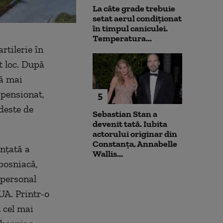
La câte grade trebuie
setat aerul condiționat
în timpul caniculei.
Temperatura...
rtilerie în
t loc. După
să mai
 pensionat,
5
deste de
Sebastian Stan a
devenit tată. Iubita
actorului originar din
Constanța, Annabelle
nțată a
Wallis...
 bosniacă,
personal
SUA. Printr-o
t cel mai