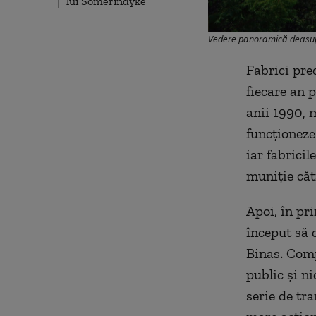
lui Somerindyke
Vedere panoramică deasup
Fabrici pre
fiecare an 
anii 1990, 
funcționeze.
iar fabrici
muniție căt
Apoi, în pr
început să 
Binas. Com
public și ni
serie de tra