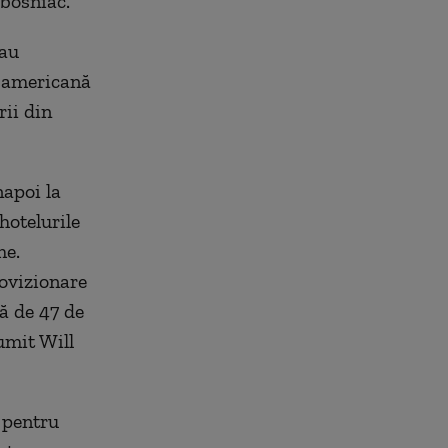
 bosniac.
-au
ă americană
rii din
apoi la
hotelurile
me.
rovizionare
tă de 47 de
umit Will
 pentru