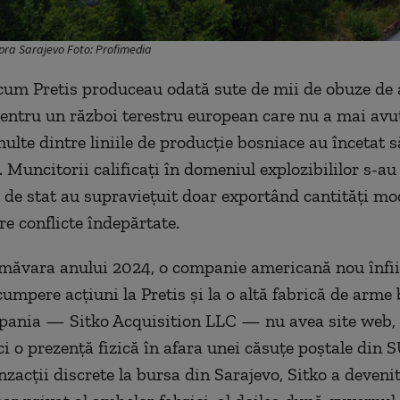
ra Sarajevo Foto: Profimedia
cum Pretis produceau odată sute de mii de obuze de a
pentru un război terestru european care nu a mai avu
multe dintre liniile de producție bosniace au încetat 
 Muncitorii calificați în domeniul explozibililor s-au
le de stat au supraviețuit doar exportând cantități mo
re conflicte îndepărtate.
imăvara anului 2024, o companie americană nou înfii
cumpere acțiuni la Pretis și la o altă fabrică de arme
pania — Sitko Acquisition LLC — nu avea site web, 
ci o prezență fizică în afara unei căsuțe poștale din 
nzacții discrete la bursa din Sarajevo, Sitko a deveni