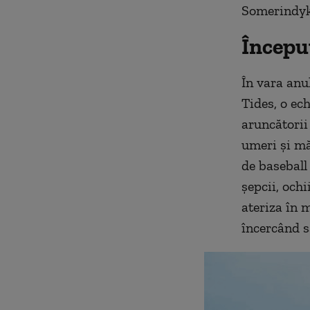
Somerindyke
Începu
În vara anu
Tides, o ec
aruncătorii 
umeri și mă
de baseball
șepcii, och
ateriza în 
încercând să