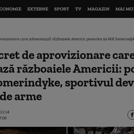
CONOMIE
EXTERNE
SPORT
TV
MAGAZIN
MAI MU
provizionare care alimentează războaiele Americii: povestea lui Will Somerindy
cret de aprovizionare car
ză războaiele Americii: p
Somerindyke, sportivul dev
 de arme
 11:14
7:00