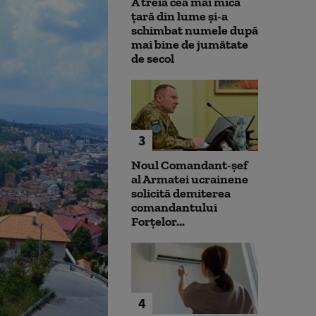
A treia cea mai mică
țară din lume și-a
schimbat numele după
mai bine de jumătate
de secol
3
Noul Comandant-șef
al Armatei ucrainene
solicită demiterea
comandantului
Forțelor...
4