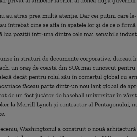
ar privat al ambelor fabrici, al doilea după guvernul
nu au atras prea multă atenție. Dar cei puțini care le
au întrebat cine se afla în spatele lor și de ce o firm
 lua poziții într-una dintre cele mai sensibile indust
unse în straturi de documente corporative, duceau în
ach, un oraș de coastă din SUA mai cunoscut pentru 
faleză decât pentru rolul său în comerțul global cu ar
 bosniace făceau parte dintr-un nou lanț global de ap
eat de un fost jucător de baseball universitar în vârs
roker la Merrill Lynch și contractor al Pentagonului, n
e.
deceniu, Washingtonul a construit o nouă arhitectură