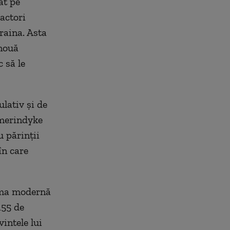
at pe
actori
raina. Asta
 nouă
 să le
lativ și de
omerindyke
 părinții
în care
orma modernă
155 de
intele lui