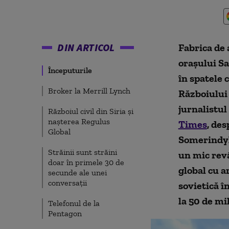
DIN ARTICOL
Fabrica de 
orașului Sa
Începuturile
în spatele 
Broker la Merrill Lynch
Războiului 
jurnalistul
Războiul civil din Siria și
nașterea Regulus
Times
, de
Global
Somerindyke
Străinii sunt străini
un mic rev
doar în primele 30 de
global cu 
secunde ale unei
conversații
sovietică î
la 50 de mil
Telefonul de la
Pentagon