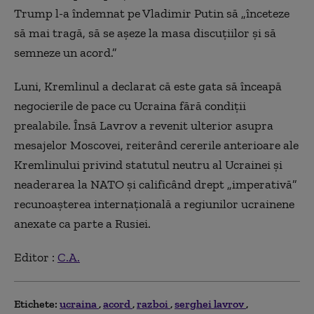
Trump l-a îndemnat pe Vladimir Putin să „înceteze
să mai tragă, să se așeze la masa discuțiilor și să
semneze un acord.”
Luni, Kremlinul a declarat că este gata să înceapă
negocierile de pace cu Ucraina fără condiții
prealabile. Însă Lavrov a revenit ulterior asupra
mesajelor Moscovei, reiterând cererile anterioare ale
Kremlinului privind statutul neutru al Ucrainei și
neaderarea la NATO și calificând drept „imperativă”
recunoașterea internațională a regiunilor ucrainene
anexate ca parte a Rusiei.
Editor :
C.A.
Etichete:
ucraina
acord
razboi
serghei lavrov