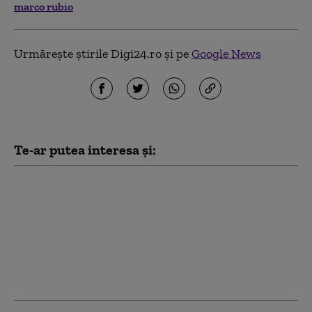
marco rubio
Urmărește știrile Digi24.ro și pe
Google News
Te-ar putea interesa și:
Văduva activistului
Navalnîi îndeamnă
ruşii să voteze partidul
liberal Iabloko,
formațiune care se
opune continuării
războiului