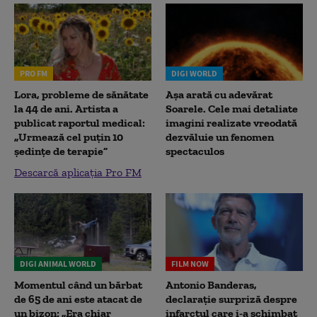
PRO FM
DIGI WORLD
Lora, probleme de sănătate
Așa arată cu adevărat
la 44 de ani. Artista a
Soarele. Cele mai detaliate
publicat raportul medical:
imagini realizate vreodată
„Urmează cel puțin 10
dezvăluie un fenomen
ședințe de terapie”
spectaculos
Descarcă aplicația Pro FM
DIGI ANIMAL WORLD
FILM NOW
Momentul când un bărbat
Antonio Banderas,
de 65 de ani este atacat de
declarație surpriză despre
un bizon: „Era chiar
infarctul care i-a schimbat