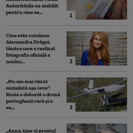
Autoritățile au stabilit
pentru cine se...
1
Cine este românca
Alecsandra Drăgoi,
tânăra care a realizat
fotografia oficială a
2
noului...
„Nu am mai văzut
niciodată așa ceva”:
Rusia a doborât o dronă
portugheză rară și o
3
va...
„Anna, ţine-ţi prostul