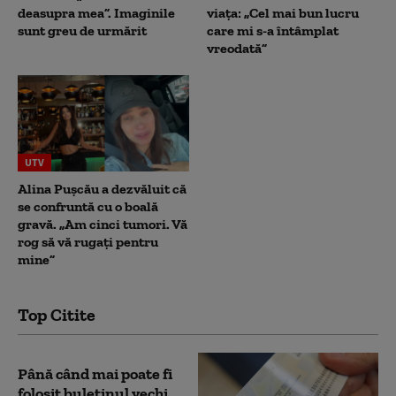
deasupra mea”. Imaginile
viața: „Cel mai bun lucru
sunt greu de urmărit
care mi s-a întâmplat
vreodată”
UTV
Alina Pușcău a dezvăluit că
se confruntă cu o boală
gravă. „Am cinci tumori. Vă
rog să vă rugați pentru
mine”
Top Citite
Până când mai poate fi
folosit buletinul vechi.