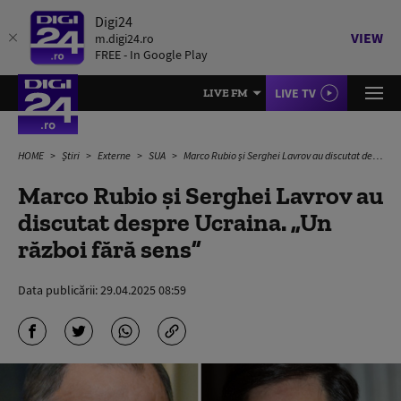
Digi24
VIEW
m.digi24.ro
FREE - In Google Play
LIVE TV
LIVE FM
HOME
Știri
Externe
SUA
Marco Rubio şi Serghei Lavrov au discutat despre Ucraina. „Un război fără sens”
Marco Rubio şi Serghei Lavrov au
discutat despre Ucraina. „Un
război fără sens”
Data publicării:
29.04.2025 08:59