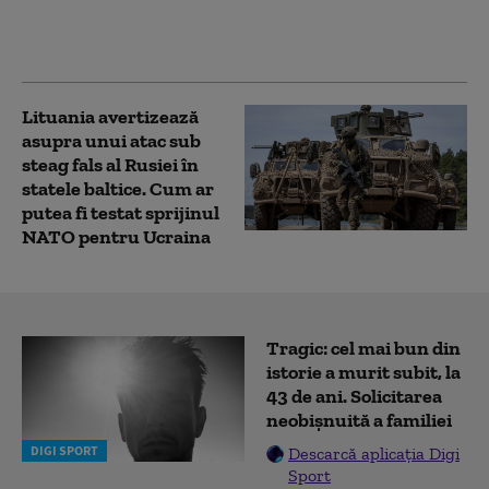
cu donatorii.
Avertismentul unui
oficial american
Lituania avertizează
asupra unui atac sub
steag fals al Rusiei în
statele baltice. Cum ar
putea fi testat sprijinul
NATO pentru Ucraina
Tragic: cel mai bun din
istorie a murit subit, la
43 de ani. Solicitarea
neobișnuită a familiei
DIGI SPORT
Descarcă aplicația Digi
Sport