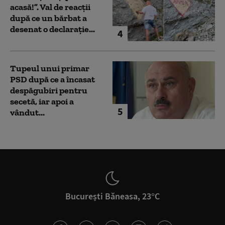
acasă!”. Val de reacții
după ce un bărbat a
desenat o declarație...
4
Tupeul unui primar
PSD după ce a încasat
despăgubiri pentru
secetă, iar apoi a
5
vândut...
București Băneasa, 23°C