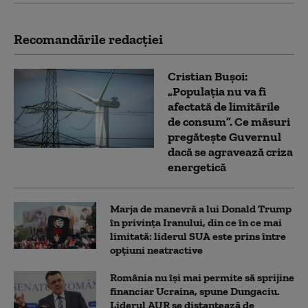
Recomandările redacţiei
Cristian Bușoi:
„Populația nu va fi
afectată de limitările
de consum”. Ce măsuri
pregătește Guvernul
dacă se agravează criza
energetică
Marja de manevră a lui Donald Trump
în privința Iranului, din ce în ce mai
limitată: liderul SUA este prins între
opțiuni neatractive
România nu își mai permite să sprijine
financiar Ucraina, spune Dungaciu.
Liderul AUR se distanțează de