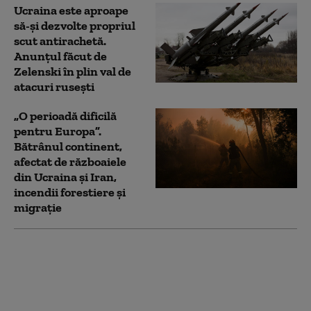
Ucraina este aproape
să-și dezvolte propriul
scut antirachetă.
Anunțul făcut de
Zelenski în plin val de
atacuri rusești
„O perioadă dificilă
pentru Europa”.
Bătrânul continent,
afectat de războaiele
din Ucraina și Iran,
incendii forestiere și
migrație
„Trebuie să-l alegem”:
Trump dă indicii
despre succesiune
într-o întâlnire privată