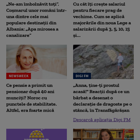
„Ne-am îmbolnăvit toți”.
Cu cât îți crește salariul
Coșmarul unor români într-
pentru fiecare prag de
una dintre cele mai
vechime. Cum se aplică
populare destinații din
majorările din noua Lege a
Albania: „Apa mirosea a
salarizării după 3, 5, 10, 15
canalizare”
și...
NEWSWEEK
DIGI FM
Ce pensie a primit un
„Anna, ţine-ţi prostul
pensionar după 40 ani
acasă!" Reacţii după ce un
munciți? Noroc cu
bărbat a desenat o
punctele de stabilitate.
declaraţie de dragoste pe o
Altfel, era foarte mică
stâncă, în Transfăgărăşan
Descarcă aplicația Digi FM