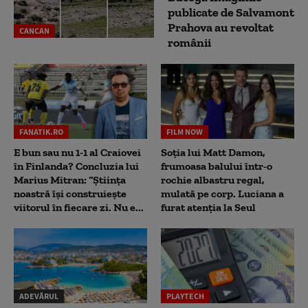
publicate de Salvamont
Prahova au revoltat
CANCAN
românii
FANATIK.RO
FILM NOW
E bun sau nu 1-1 al Craiovei
Soția lui Matt Damon,
în Finlanda? Concluzia lui
frumoasa balului într-o
Marius Mitran: “Știința
rochie albastru regal,
noastră își construiește
mulată pe corp. Luciana a
viitorul în fiecare zi. Nu e...
furat atenția la Seul
ADEVĂRUL
PLAYTECH