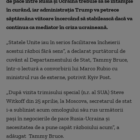
de pace între Rusia şi Ucraina trebuie să se întâmple
în curând, iar administraţia Trump va petrece
săptămâna viitoare încercând să stabilească dacă va
continua ca mediator în criza ucraineană.
„Statele Unite iau în serios facilitarea încheierii
acestui război fără sens”, a declarat purtătorul de
cuvânt al Departamentului de Stat, Tammy Bruce,
într-o lectură a convorbirii lui Marco Rubio cu
ministrul rus de externe, potrivit Kyiv Post.
„După vizita trimisului special (n.r. al SUA) Steve
Witkoff din 25 aprilie, la Moscova, secretarul de stat
i-a subliniat acum omologului său rus următorii
paşi în negocierile de pace Rusia-Ucraina şi
necesitatea de a pune capăt războiului acum”, a
adăugat Tammy Bruce.