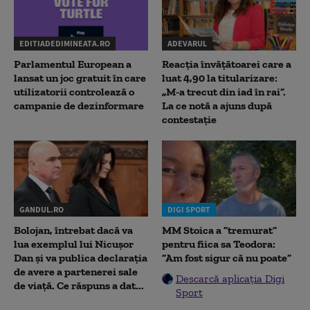
EDITIADEDIMINEATA.RO
ADEVARUL
Parlamentul European a
Reacția învățătoarei care a
lansat un joc gratuit în care
luat 4,90 la titularizare:
utilizatorii controlează o
„M-a trecut din iad în rai”.
campanie de dezinformare
La ce notă a ajuns după
contestație
GANDUL.RO
DIGI SPORT
Bolojan, întrebat dacă va
MM Stoica a ”tremurat”
lua exemplul lui Nicușor
pentru fiica sa Teodora:
Dan și va publica declarația
”Am fost sigur că nu poate”
de avere a partenerei sale
Descarcă aplicația Digi
de viață. Ce răspuns a dat...
Sport