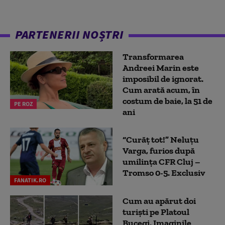
PARTENERII NOȘTRI
Transformarea
Andreei Marin este
imposibil de ignorat.
Cum arată acum, în
costum de baie, la 51 de
PE ROZ
ani
“Curăț tot!” Neluțu
Varga, furios după
umilința CFR Cluj –
Tromso 0-5. Exclusiv
FANATIK.RO
Cum au apărut doi
turiști pe Platoul
Bucegi. Imaginile