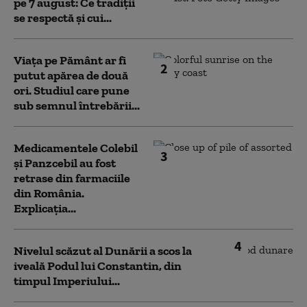
pe 7 august: Ce tradiții
se respectă și cui...
Viața pe Pământ ar fi
2
putut apărea de două
ori. Studiul care pune
sub semnul întrebării...
Medicamentele Colebil
3
și Panzcebil au fost
retrase din farmaciile
din România.
Explicația...
4
Nivelul scăzut al Dunării a scos la
iveală Podul lui Constantin, din
timpul Imperiului...