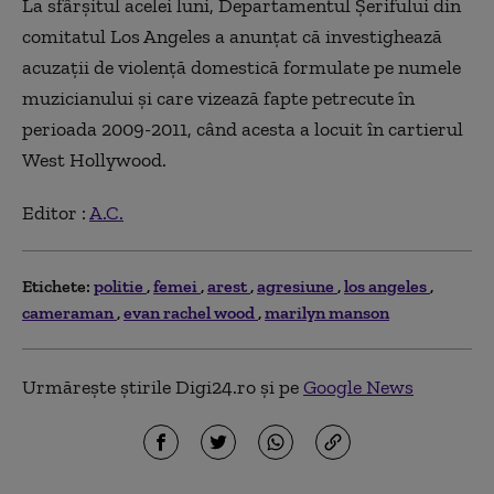
La sfârşitul acelei luni, Departamentul Şerifului din
comitatul Los Angeles a anunţat că investighează
acuzaţii de violenţă domestică formulate pe numele
muzicianului şi care vizează fapte petrecute în
perioada 2009-2011, când acesta a locuit în cartierul
West Hollywood.
Editor :
A.C.
Etichete:
politie
femei
arest
agresiune
los angeles
cameraman
evan rachel wood
marilyn manson
Urmărește știrile Digi24.ro și pe
Google News