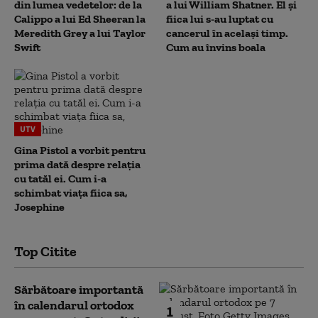
din lumea vedetelor: de la
a lui William Shatner. El și
Calippo a lui Ed Sheeran la
fiica lui s-au luptat cu
Meredith Grey a lui Taylor
cancerul în același timp.
Swift
Cum au învins boala
UTV
Gina Pistol a vorbit pentru
prima dată despre relația
cu tatăl ei. Cum i-a
schimbat viața fiica sa,
Josephine
Top Citite
Sărbătoare importantă
în calendarul ortodox
1