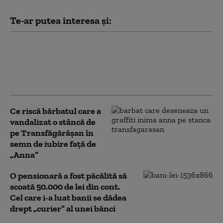
Te-ar putea interesa și:
Trei ucraineni sunt anchetaţi în România
pentru înşelăciune și fals prin „metoda
BNR”. Anchetatorii români i-au prins în
flagrant
Ce riscă bărbatul care a
vandalizat o stâncă de
pe Transfăgărășan în
semn de iubire față de
„Anna”
O pensionară a fost păcălită să
scoată 50.000 de lei din cont.
Cel care i-a luat banii se dădea
drept „curier” al unei bănci