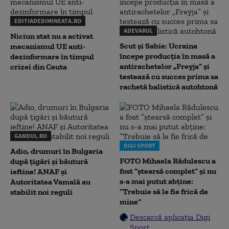
EDITIADEDIMINEATA.RO
ADEVARUL
Niciun stat nu a activat
Scut și Sabie: Ucraina
mecanismul UE anti-
începe producția în masă a
dezinformare în timpul
antirachetelor „Freyja” și
crizei din Ceuta
testează cu succes prima sa
rachetă balistică autohtonă
GANDUL.RO
DIGI SPORT
Adio, drumuri în Bulgaria
FOTO Mihaela Rădulescu a
după țigări și băutură
fost ”ștearsă complet” și nu
ieftine! ANAF și
s-a mai putut abține:
Autoritatea Vamală au
”Trebuie să le fie frică de
stabilit noi reguli
mine”
Descarcă aplicația Digi
Sport