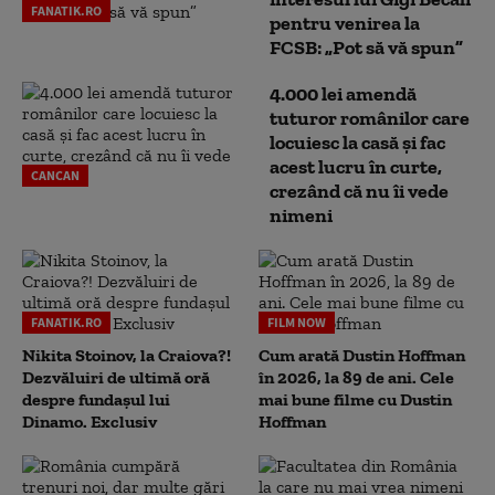
FANATIK.RO
pentru venirea la
FCSB: „Pot să vă spun”
4.000 lei amendă
tuturor românilor care
locuiesc la casă și fac
acest lucru în curte,
CANCAN
crezând că nu îi vede
nimeni
FANATIK.RO
FILM NOW
Nikita Stoinov, la Craiova?!
Cum arată Dustin Hoffman
Dezvăluiri de ultimă oră
în 2026, la 89 de ani. Cele
despre fundașul lui
mai bune filme cu Dustin
Dinamo. Exclusiv
Hoffman