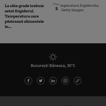
La câte grade trebuie
5
setat frigiderul.
Temperatura care
păstrează alimentele
în...
București Băneasa, 30°C