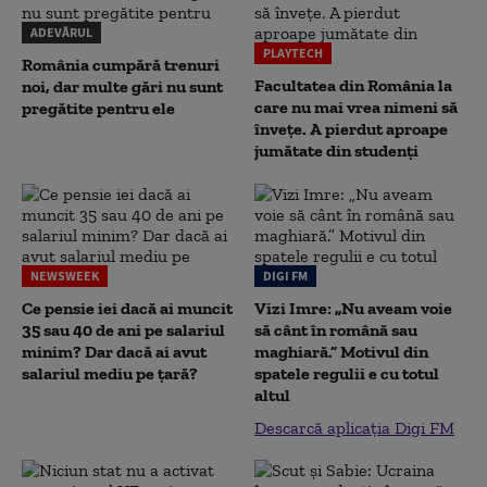
ADEVĂRUL
PLAYTECH
România cumpără trenuri
Facultatea din România la
noi, dar multe gări nu sunt
care nu mai vrea nimeni să
pregătite pentru ele
înveţe. A pierdut aproape
jumătate din studenţi
NEWSWEEK
DIGI FM
Ce pensie iei dacă ai muncit
Vizi Imre: „Nu aveam voie
35 sau 40 de ani pe salariul
să cânt în română sau
minim? Dar dacă ai avut
maghiară.” Motivul din
salariul mediu pe țară?
spatele regulii e cu totul
altul
Descarcă aplicația Digi FM