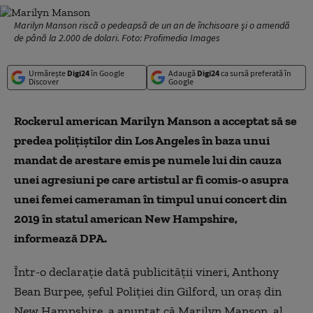
Marilyn Manson riscă o pedeapsă de un an de închisoare şi o amendă
de până la 2.000 de dolari. Foto: Profimedia Images
Urmărește
Digi24
în Google
Adaugă
Digi24
ca sursă preferată în
Discover
Google
Rockerul american Marilyn Manson a acceptat să se
predea poliţiştilor din Los Angeles în baza unui
mandat de arestare emis pe numele lui din cauza
unei agresiuni pe care artistul ar fi comis-o asupra
unei femei cameraman în timpul unui concert din
2019 în statul american New Hampshire,
informează DPA.
Într-o declaraţie dată publicităţii vineri, Anthony
Bean Burpee, şeful Poliţiei din Gilford, un oraş din
New Hampshire, a anunţat că Marilyn Manson, al