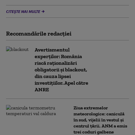
CITEȘTE MAI MULTE
Recomandările redacţiei
Avertismentul
experților: România
riscă raționalizări
obligatorii și blackout,
din cauza lipsei
investițiilor. Apel către
ANRE
Ziua extremelor
meteorologice: caniculă
în sud, vijelii în vestul și
centrul țării. ANM a emis
trei coduri galbene