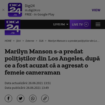
Digi24
VIEW
m.digi24.ro
FREE - In Google Play
LIVE TV
LIVE FM
HOME
Știri
Externe
SUA
Marilyn Manson s-a predat polițiștilor din Los Angeles, după ce a fost acuzat că a agresat o femeie cameraman
Marilyn Manson s-a predat
polițiștilor din Los Angeles, după
ce a fost acuzat că a agresat o
femeie cameraman
Data actualizării:
26.06.2021 13:51
Data publicării:
26.06.2021 13:49