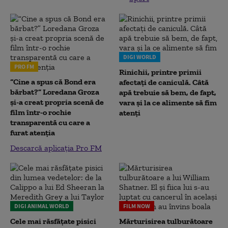
DIGI WORLD
PRO FM
Rinichii, printre primii
“Cine a spus că Bond era
afectați de caniculă. Câtă
bărbat?” Loredana Groza
apă trebuie să bem, de fapt,
și-a creat propria scenă de
vara și la ce alimente să fim
film într-o rochie
atenți
transparentă cu care a
furat atenția
Descarcă aplicația Pro FM
DIGI ANIMAL WORLD
FILM NOW
Cele mai răsfățate pisici
Mărturisirea tulburătoare