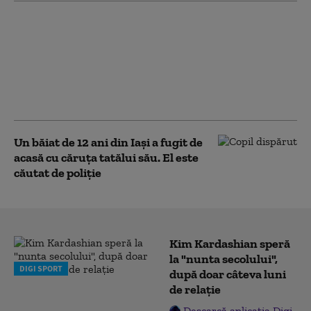
Doi tineri, între care un
minor, au furat 14
tablete dintr-o şcoală
din Cluj, după ce au
deconectat sistemul de
supraveghere
Un băiat de 12 ani din Iași a fugit de
acasă cu căruţa tatălui său. El este
căutat de poliție
Kim Kardashian speră
la "nunta secolului",
DIGI SPORT
după doar câteva luni
de relație
Descarcă aplicația Digi