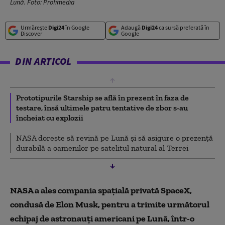
Lună. Foto: Profimedia
Urmărește
Digi24
în Google
Adaugă
Digi24
ca sursă preferată în
Discover
Google
DIN ARTICOL
Prototipurile Starship se află în prezent în faza de
testare, însă ultimele patru tentative de zbor s-au
încheiat cu explozii
NASA doreşte să revină pe Lună şi să asigure o prezenţă
durabilă a oamenilor pe satelitul natural al Terrei
NASA a ales compania spaţială privată SpaceX,
condusă de Elon Musk, pentru a trimite următorul
echipaj de astronauţi americani pe Lună, într-o