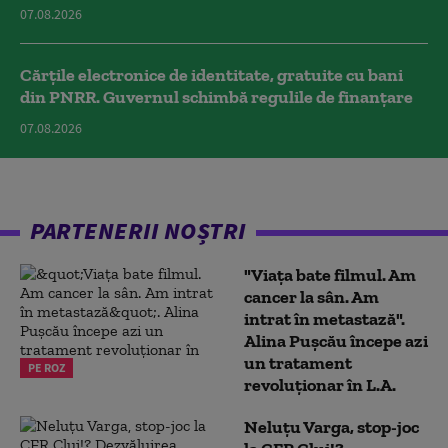
07.08.2026
Cărțile electronice de identitate, gratuite cu bani
din PNRR. Guvernul schimbă regulile de finanțare
07.08.2026
PARTENERII NOȘTRI
"Viața bate filmul. Am
cancer la sân. Am
intrat în metastază".
Alina Pușcău începe azi
un tratament
PE ROZ
revoluționar în L.A.
Neluțu Varga, stop-joc