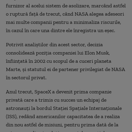
furnizor al acelui sistem de asolizare, marcând astfel
o ruptură faţă de trecut, când NASA alegea adeseori
mai multe companii pentru a minimaliza riscurile,
în cazul în care una dintre ele înregistra un eşec.
Potrivit analiştilor din acest sector, decizia
consolidează poziţia companiei lui Elon Musk,
înfiinţată în 2002 cu scopul de a cuceri planeta
Marte, şi statutul ei de partener privilegiat de NASA
în sectorul privat.
Anul trecut, SpaceX a devenit prima companie
privată care a trimis cu succes un echipaj de
astronauţi la bordul Staţiei Spaţiale Internaţionale
(ISS), redând americanilor capacitatea de a realiza
din nou astfel de misiuni, pentru prima dată de la