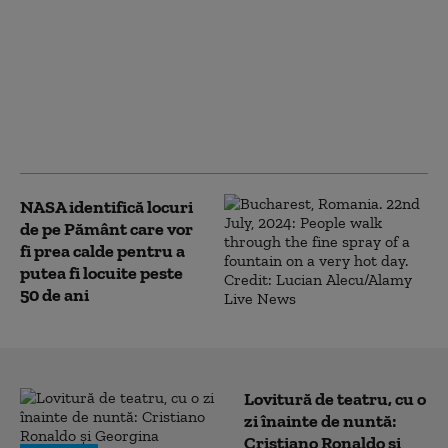
Astronomii cred că
fragmentul din racheta
SpaceX s-a prăbușit
deja pe Lună, cu o
viteză uriașă. Când
sunt așteptate primele
imagini
NASA identifică locuri
de pe Pământ care vor
fi prea calde pentru a
putea fi locuite peste
50 de ani
Lovitură de teatru, cu o
zi înainte de nuntă:
Cristiano Ronaldo și