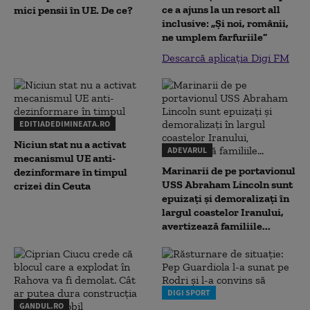
ce a ajuns la un resort all
mici pensii în UE. De ce?
inclusive: „Și noi, românii,
ne umplem farfuriile”
Descarcă aplicația Digi FM
EDITIADEDIMINEATA.RO
Niciun stat nu a activat
ADEVARUL
mecanismul UE anti-
Marinarii de pe portavionul
dezinformare în timpul
USS Abraham Lincoln sunt
crizei din Ceuta
epuizați și demoralizați în
largul coastelor Iranului,
avertizează familiile...
DIGI SPORT
GANDUL.RO