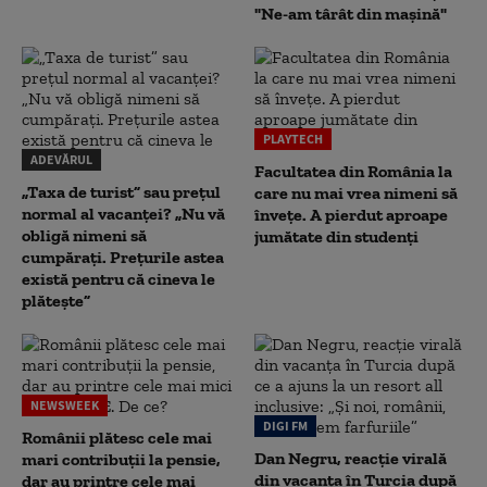
"Ne-am târât din mașină"
PLAYTECH
ADEVĂRUL
Facultatea din România la
„Taxa de turist” sau prețul
care nu mai vrea nimeni să
normal al vacanței? „Nu vă
înveţe. A pierdut aproape
obligă nimeni să
jumătate din studenţi
cumpărați. Prețurile astea
există pentru că cineva le
plătește”
NEWSWEEK
DIGI FM
Românii plătesc cele mai
Dan Negru, reacție virală
mari contribuții la pensie,
din vacanța în Turcia după
dar au printre cele mai