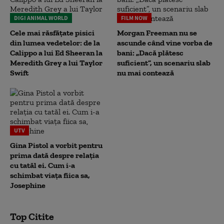
DIGI ANIMAL WORLD
FILM NOW
Cele mai răsfățate pisici
Morgan Freeman nu se
din lumea vedetelor: de la
ascunde când vine vorba de
Calippo a lui Ed Sheeran la
bani: „Dacă plătesc
Meredith Grey a lui Taylor
suficient”, un scenariu slab
Swift
nu mai contează
UTV
Gina Pistol a vorbit pentru
prima dată despre relația
cu tatăl ei. Cum i-a
schimbat viața fiica sa,
Josephine
Top Citite