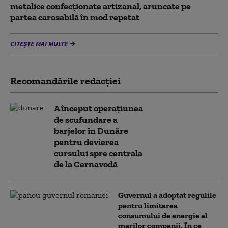
metalice confecţionate artizanal, aruncate pe
partea carosabilă în mod repetat
CITEȘTE MAI MULTE
Recomandările redacţiei
A început operațiunea
de scufundare a
barjelor în Dunăre
pentru devierea
cursului spre centrala
de la Cernavodă
Guvernul a adoptat regulile
pentru limitarea
consumului de energie al
marilor companii. În ce