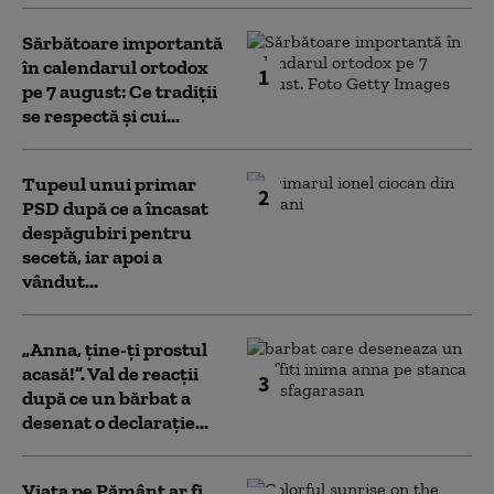
Sărbătoare importantă
în calendarul ortodox
1
pe 7 august: Ce tradiții
se respectă și cui...
Tupeul unui primar
2
PSD după ce a încasat
despăgubiri pentru
secetă, iar apoi a
vândut...
„Anna, ţine-ţi prostul
acasă!”. Val de reacții
3
după ce un bărbat a
desenat o declarație...
Viața pe Pământ ar fi