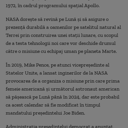
1972, în cadrul programului spaţial Apollo.
NASA doreşte să revină pe Lună şi să asigure o
prezenţă durabilă a oamenilor pe satelitul natural al
Terrei prin construirea unei staţii lunare, cu scopul
de a testa tehnologii noi care vor deschide drumul
către o misiune cu echipaj uman pe planeta Marte.
În 2019, Mike Pence, pe atunci vicepreşedinte al
Statelor Unite, a lansat inginerilor de la NASA
provocarea de a organiza o misiune prin care prima
femeie americană şi următorul astronaut american
să păşească pe Lună până în 2024, dar este probabil
ca acest calendar să fie modificat în timpul
mandatului preşedintelui Joe Biden.
Administraţia preşedintelui democrat a anunţat