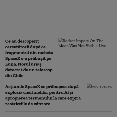
Primele imagini cu craterul format de
impactul rachetei SpaceX pe Lună.
Motivul pentru care nu poate fi văzut de
pe Pământ
Ce au descoperit
cercetătorii după ce
fragmentul din racheta
SpaceX s-a prăbușit pe
Lună. Norul uriaș
detectat de un telescop
din Chile
Acţiunile SpaceX se prăbuşesc după
explozia cheltuielilor pentru AI şi
apropierea termenului la care expiră
restricţiile de vânzare