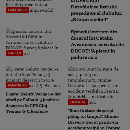
la CFR Cluj!?
Dezvăluirea fostului
FANATIK.RO
președinte al clubului:
„E imprevizibil!”
Episodul extrem din
dosarul lui Cătălin
Avramescu, cercetat de
DIICOT: 'A plecat în
CANCAN
pădure cu o
FANATIK.RO
E gata! Neluțu Varga i-a dat
afară pe Folha și 3 jucători
FILM NOW
dezastru în CFR Cluj –
"Sunt în stare de șoc și
Tromso 0-5. Exclusiv
plâng tot timpul". Minnie
Driver a trecut printr-un
accident teribil în Franța: