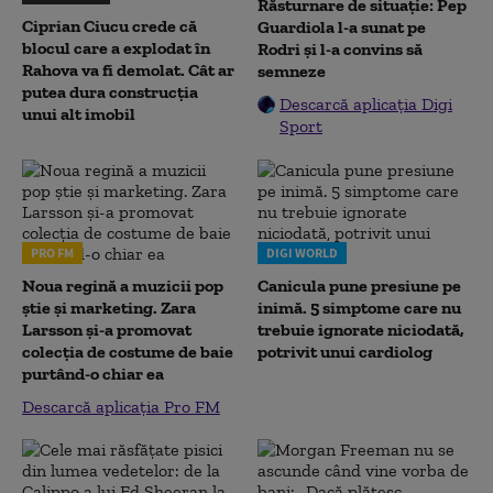
Răsturnare de situație: Pep
Ciprian Ciucu crede că
Guardiola l-a sunat pe
blocul care a explodat în
Rodri și l-a convins să
Rahova va fi demolat. Cât ar
semneze
putea dura construcția
Descarcă aplicația Digi
unui alt imobil
Sport
PRO FM
DIGI WORLD
Noua regină a muzicii pop
Canicula pune presiune pe
știe și marketing. Zara
inimă. 5 simptome care nu
Larsson și-a promovat
trebuie ignorate niciodată,
colecția de costume de baie
potrivit unui cardiolog
purtând-o chiar ea
Descarcă aplicația Pro FM