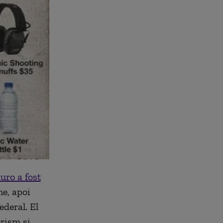
uro a fost
ne, apoi
ederal. El
orism şi