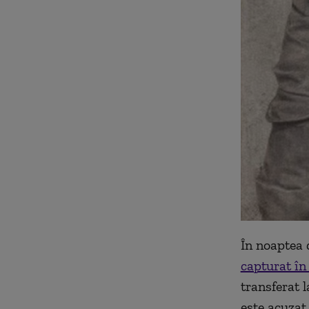
În noaptea 
capturat în
transferat 
este acuzat