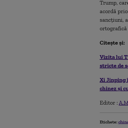
Trump, care
acordă prior
sancţiuni, a
ortografică
Citește și:
Vizita lui 
stricte de 
Xi Jinping 
chinez și c
Editor :
A.M
Etichete:
chin