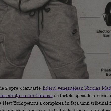
de 2 spre 3 ianuarie,
liderul venezuelean Nicolas Mad
 reşedinţa sa din Caracas
de forţele speciale america
la New York pentru a compărea în faţa unui tribunal f
 de guvernul american de trafic de droguri, narcoter