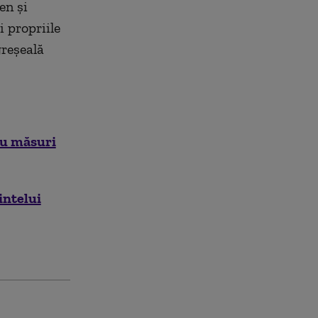
en şi
i propriile
greşeală
 cu măsuri
intelui