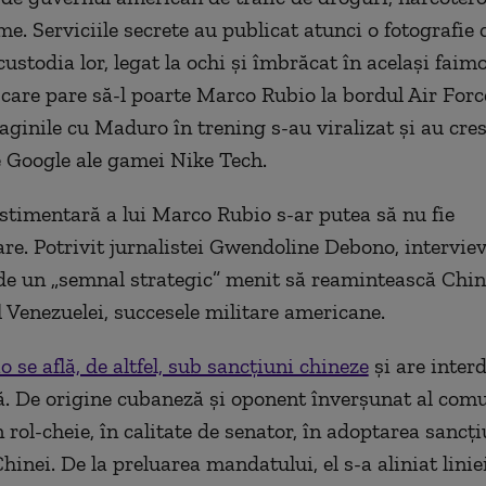
me. Serviciile secrete au publicat atunci o fotografie
ustodia lor, legat la ochi şi îmbrăcat în acelaşi faim
 care pare să-l poarte Marco Rubio la bordul Air Forc
aginile cu Maduro în trening s-au viralizat şi au cre
e Google ale gamei Nike Tech.
stimentară a lui Marco Rubio s-ar putea să nu fie
re. Potrivit jurnalistei Gwendoline Debono, interviev
 de un „semnal strategic” menit să reamintească Chin
 Venezuelei, succesele militare americane.
 se află, de altfel, sub sancţiuni chineze
şi are interd
ră. De origine cubaneză şi oponent înverşunat al com
n rol-cheie, în calitate de senator, în adoptarea sancţi
inei. De la preluarea mandatului, el s-a aliniat linie