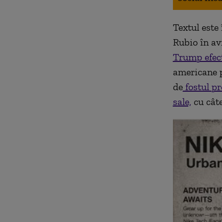
Textul este
Rubio în av
Trump efect
americane p
de
fostul p
sale,
cu câte