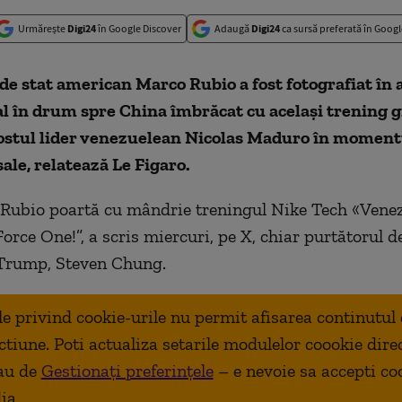
Urmărește
Digi24
în Google Discover
Adaugă
Digi24
ca sursă preferată în Googl
de stat american Marco Rubio a fost fotografiat în 
l în drum spre China îmbrăcat cu acelaşi trening g
fostul lider venezuelean Nicolas Maduro în moment
sale, relatează Le Figaro.
 Rubio poartă cu mândrie treningul Nike Tech «Venez
orce One!”, a scris miercuri, pe X, chiar purtătorul d
 Trump, Steven Chung.
ale privind cookie-urile nu permit afisarea continutul
ctiune. Poti actualiza setarile modulelor coookie dire
au de
Gestionați preferințele
– e nevoie sa accepti co
ia