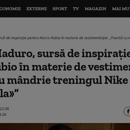
CONOMIE
EXTERNE
SPORT
TV
MAGAZIN
MAI MU
rsă de inspirație pentru Marco Rubio în materie de vestimentație: „Poartă cu 
aduro, sursă de inspirați
io în materie de vestime
u mândrie treningul Nike
la»”
 21:30
1:26