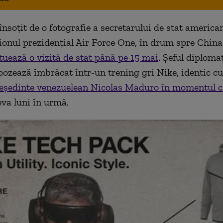
 însoţit de o fotografie a secretarului de stat americ
ionul prezidenţial Air Force One, în drum spre China
uează o vizită de stat până pe 15 mai
. Şeful diplomaţ
ozează îmbrăcat într-un trening gri Nike, identic cu
reşedinte venezuelean Nicolas Maduro în momentul c
va luni în urmă.