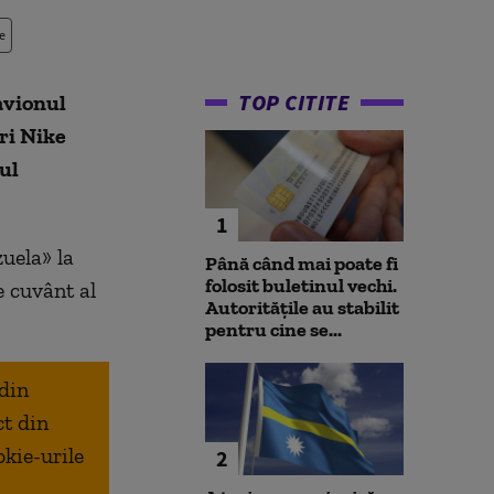
e
TOP CITITE
avionul
ri Nike
ul
1
uela» la
Până când mai poate fi
folosit buletinul vechi.
e cuvânt al
Autoritățile au stabilit
pentru cine se...
 din
ct din
okie-urile
2