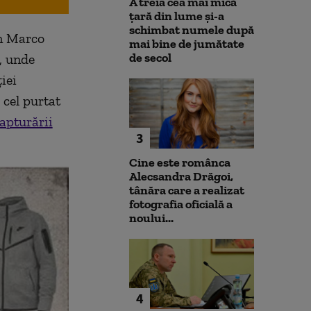
A treia cea mai mică
țară din lume și-a
schimbat numele după
an Marco
mai bine de jumătate
de secol
, unde
iei
 cel purtat
apturării
3
Cine este românca
Alecsandra Drăgoi,
tânăra care a realizat
fotografia oficială a
noului...
4