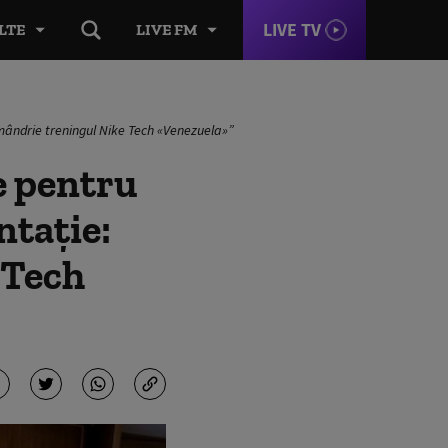
LIVE TV
LTE
LIVE FM
mândrie treningul Nike Tech «Venezuela»”
e pentru
ntație:
 Tech