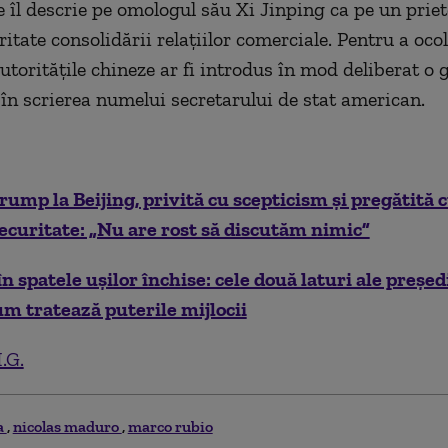
 îl descrie pe omologul său Xi Jinping ca pe un priet
itate consolidării relaţiilor comerciale. Pentru a ocol
utorităţile chineze ar fi introdus în mod deliberat o 
 în scrierea numelui secretarului de stat american.
Trump la Beijing, privită cu scepticism și pregătită
securitate: „Nu are rost să discutăm nimic”
în spatele ușilor închise: cele două laturi ale președ
um tratează puterile mijlocii
.G.
a
nicolas maduro
marco rubio