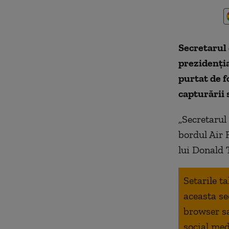
Secretarul 
prezidenţia
purtat de 
capturării 
„Secretarul
bordul Air F
lui Donald
Setarile t
aceasta se
browser s
social med