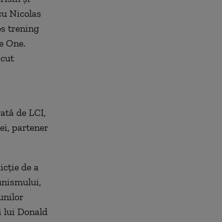
 cu Nicolas
os trening
e One.
scut
ată de LCI,
ei, partener
icţie de a
unismului,
unilor
i lui Donald