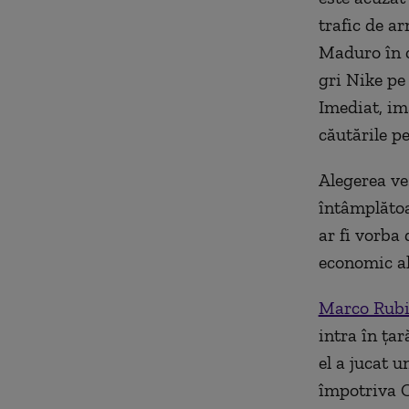
trafic de ar
Maduro în c
gri Nike pe
Imediat, im
căutările p
Alegerea ve
întâmplătoa
ar fi vorba
economic al
Marco Rubio
intra în ţa
el a jucat u
împotriva Ch