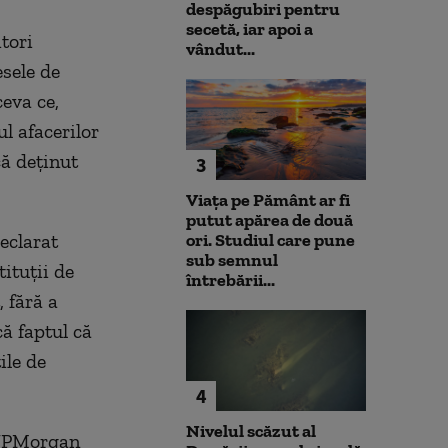
despăgubiri pentru
secetă, iar apoi a
tori
vândut...
esele de
ceva ce,
ul afacerilor
că deținut
3
Viața pe Pământ ar fi
putut apărea de două
eclarat
ori. Studiul care pune
sub semnul
ituții de
întrebării...
 fără a
că faptul că
ile de
4
Nivelul scăzut al
 JPMorgan