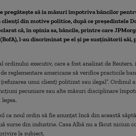
e pregătește să ia măsuri împotriva băncilor pentru
 clienți din motive politice, după ce președintele D
larat că, în opinia sa, băncile, printre care JPMor
BofA), l-au discriminat pe el și pe susținătorii săi, 
l ordinului executiv, care a fost analizat de Reuters, 
e de reglementare americane să verifice practicile ba
refuzarea unui client) politizat sau ilegal”. Ordinul 
ncțiuni pecuniare sau alte măsuri disciplinare împotr
 legea.
il ca noul ordin să fie anunțat încă din această săp
uă surse din industrie. Casa Albă nu a făcut niciun 
rivire la subiect.