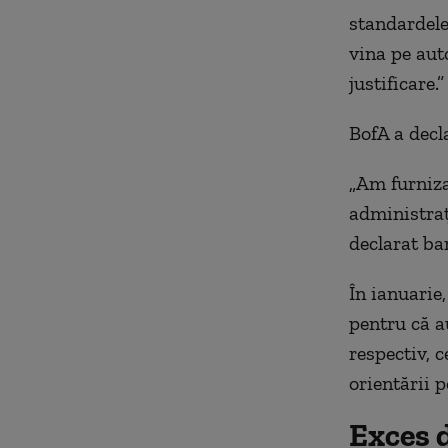
standardele
vina pe auto
justificare.”
BofA a decla
„Am furniza
administraț
declarat ba
În ianuarie
pentru că a
respectiv, 
orientării p
Exces 