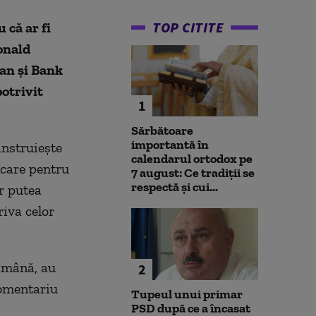
TOP CITITE
 că ar fi
onald
gan și Bank
potrivit
1
Sărbătoare
importantă în
instruiește
calendarul ortodox pe
ncare pentru
7 august: Ce tradiții se
respectă și cui...
ar putea
iva celor
tămână, au
2
comentariu
Tupeul unui primar
PSD după ce a încasat