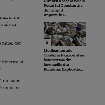
Dunării a scos la iveală
Podul lui Constantin,
din timpul
Imperiului...
i... și mi-
e zile să
5
e mine, dar
Medicamentele
Colebil și Panzcebil au
fost retrase din
f America și
farmaciile din
.
România. Explicația...
10 milioane
10 milioane