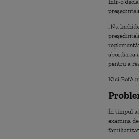
Într-o decl
președintelu
„Nu închide
președintel
reglementăr
abordarea a
pentru a re
Nici BofA n
Proble
În timpul a
examina dec
familiariza