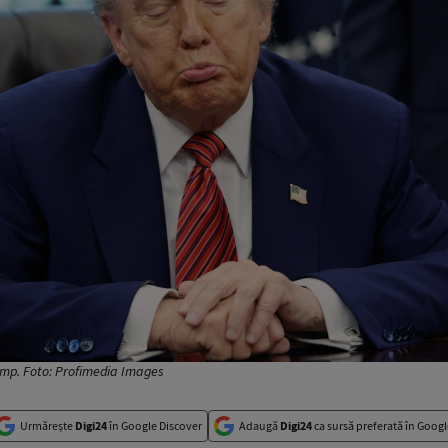
ump. Foto: Profimedia Images
Urmărește
Digi24
în Google Discover
Adaugă
Digi24
ca sursă preferată în Googl