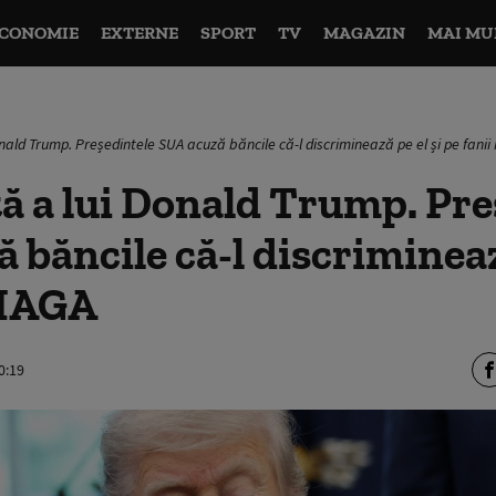
CONOMIE
EXTERNE
SPORT
TV
MAGAZIN
MAI MU
nald Trump. Președintele SUA acuză băncile că-l discriminează pe el și pe fani
ă a lui Donald Trump. Pre
 băncile că-l discrimineaz
 MAGA
0:19