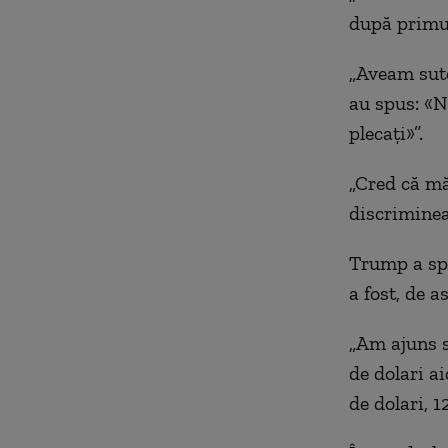
după primu
„Aveam sute
au spus: «N
plecați»”.
„Cred că mă
discriminea
Trump a spu
a fost, de a
„Am ajuns s
de dolari ai
de dolari, 1