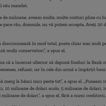
l său mandat.
 de milioane, aveam multe, multe conturi pline cu ban
e pare rău, domnule, nu vă putem accepta. Aveți 20 d
 discriminează în mod total, poate chiar mai mult p
ză mulți conservatori”, a spus el.
s că a încercat ulterior să depună fonduri la Bank o
semenea, refuzat, iar în cele din urmă a împărțit banii
ă merg la bănci mici peste tot”, a spus el. „Puneam 
ci, 10 milioane de dolari acolo, 5 milioane de dolari, 
2 milioane de dolari”, a spus el, fără a numi creditorii.