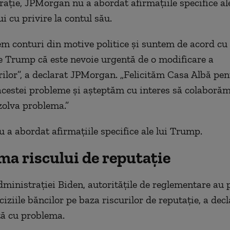
arație, JPMorgan nu a abordat afirmațiile specifice al
i cu privire la contul său.
m conturi din motive politice și suntem de acord cu
e Trump că este nevoie urgentă de o modificare a
ilor”, a declarat JPMorgan. „Felicităm Casa Albă pen
cestei probleme și așteptăm cu interes să colaborăm
zolva problema.”
u a abordat afirmațiile specifice ale lui Trump.
ma riscului de reputație
dministrației Biden, autoritățile de reglementare au 
iziile băncilor pe baza riscurilor de reputație, a decl
tă cu problema.