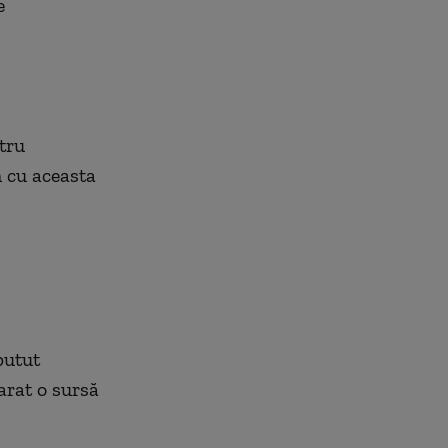
e
tru
 cu aceasta
putut
arat o sursă