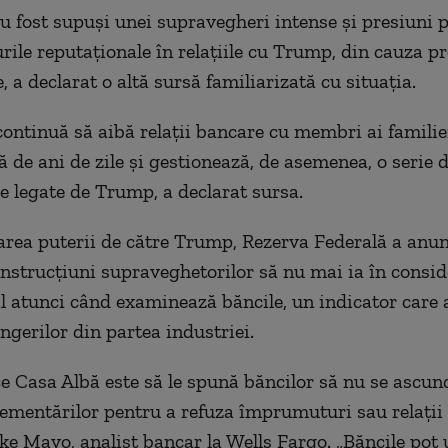
au fost supuși unei supravegheri intense și presiuni 
urile reputaționale în relațiile cu Trump, din cauza p
e, a declarat o altă sursă familiarizată cu situația.
ntinuă să aibă relații bancare cu membri ai famili
ă de ani de zile și gestionează, de asemenea, o serie 
 legate de Trump, a declarat sursa.
rea puterii de către Trump, Rezerva Federală a anun
 instrucțiuni supraveghetorilor să nu mai ia în consid
l atunci când examinează băncile, un indicator care a
ngerilor din partea industriei.
ce Casa Albă este să le spună băncilor să nu se ascun
lementărilor pentru a refuza împrumuturi sau relații 
ke Mayo, analist bancar la Wells Fargo. „Băncile pot u