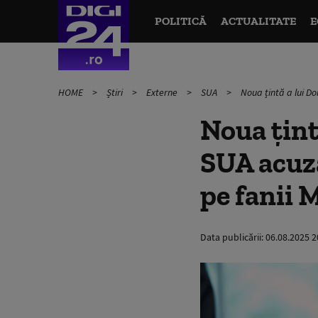
POLITICĂ
ACTUALITATE
E
HOME
Știri
Externe
SUA
Noua țintă a lui Do
Noua țint
SUA acuză
pe fanii
Data publicării:
06.08.2025 2