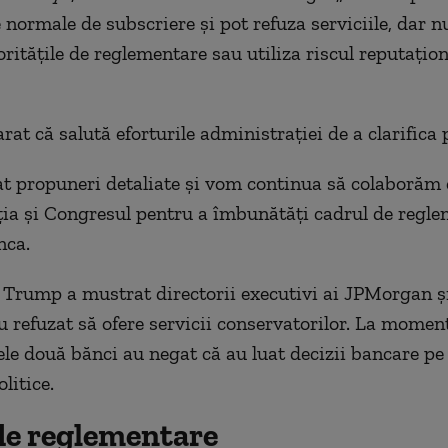
 normale de subscriere și pot refuza serviciile, dar n
ritățile de reglementare sau utiliza riscul reputațion
rat că salută eforturile administrației de a clarifica p
t propuneri detaliate și vom continua să colaborăm
ia și Congresul pentru a îmbunătăți cadrul de reglem
nca.
, Trump a mustrat directorii executivi ai JPMorgan ș
u refuzat să ofere servicii conservatorilor. La momen
cele două bănci au negat că au luat decizii bancare pe
olitice.
de reglementare