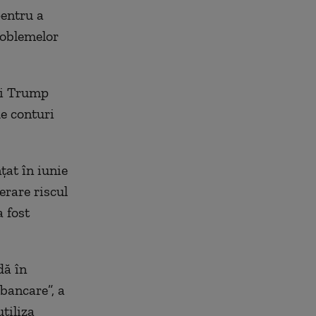
pentru a
roblemelor
ei Trump
de conturi
țat în iunie
erare riscul
 fost
dă în
bancare”, a
tiliza