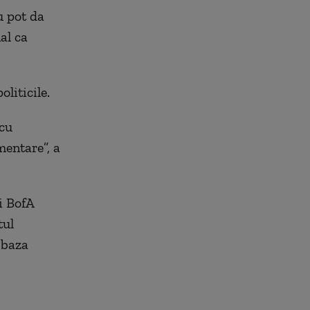
u pot da
al ca
oliticile.
 cu
entare”, a
i BofA
tul
 baza