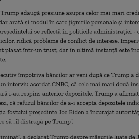
ui Trump adaugă presiune asupra celor mai mari credi
ar arată și modul în care jignirile personale și inter
președintelui se reflectă în politicile administrației - 
ticilor, ridică probleme de conflict de interese. Imperi
t plasat într-un trust, dar în ultimă instanță este în
te.
ecutiv împotriva băncilor ar veni după ce Trump a d
-un interviu acordat CNBC, că cele mai mari două inst
țară i-au respins anterior depozitele. Trump a afirmat,
zi, că refuzul băncilor de a-i accepta depozitele indi
ia fostului președinte Joe Biden a încurajat autorităț
e să „îl distrugă pe Trump”.
iminat”, a declarat Trump despre măsurile luate de