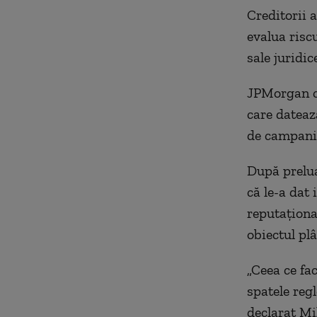
Creditorii 
evalua risc
sale juridic
JPMorgan co
care dateaz
de campanie
După prelua
că le-a dat
reputaționa
obiectul plâ
„Ceea ce fa
spatele reg
declarat Mi