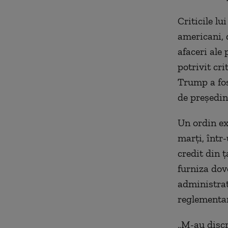
Criticile l
americani, d
afaceri ale 
potrivit cri
Trump a fos
de președin
Un ordin ex
marți, într
credit din 
furniza dove
administraț
reglementar
„M-au discr