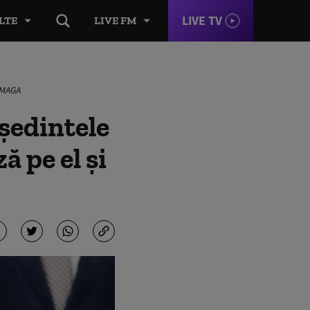
LIVE TV
LTE
LIVE FM
i MAGA
ședintele
ă pe el și