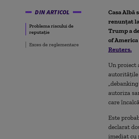
DIN ARTICOL
Casa Albă s
renunțat la
Problema riscului de
Trump a dec
reputație
of America (
Exces de reglementare
Reuters.
Un proiect a
autoritățil
„debanking (
autoriza sa
care încalcă
Este probab
declarat do
imediat cu p