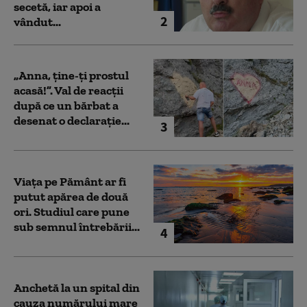
secetă, iar apoi a
2
vândut...
„Anna, ţine-ţi prostul
acasă!”. Val de reacții
după ce un bărbat a
desenat o declarație...
3
Viața pe Pământ ar fi
putut apărea de două
ori. Studiul care pune
sub semnul întrebării...
4
Anchetă la un spital din
cauza numărului mare