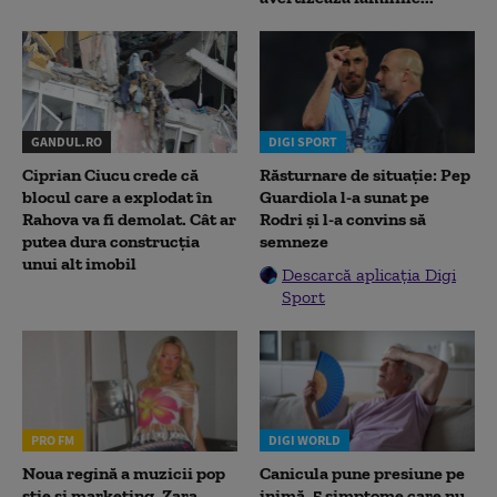
GANDUL.RO
DIGI SPORT
Ciprian Ciucu crede că
Răsturnare de situație: Pep
blocul care a explodat în
Guardiola l-a sunat pe
Rahova va fi demolat. Cât ar
Rodri și l-a convins să
putea dura construcția
semneze
unui alt imobil
Descarcă aplicația Digi
Sport
PRO FM
DIGI WORLD
Noua regină a muzicii pop
Canicula pune presiune pe
știe și marketing. Zara
inimă. 5 simptome care nu