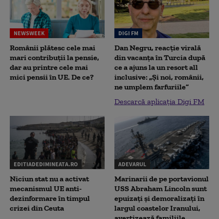
NEWSWEEK
DIGI FM
Românii plătesc cele mai
Dan Negru, reacție virală
mari contribuții la pensie,
din vacanța în Turcia după
dar au printre cele mai
ce a ajuns la un resort all
mici pensii în UE. De ce?
inclusive: „Și noi, românii,
ne umplem farfuriile”
Descarcă aplicația Digi FM
EDITIADEDIMINEATA.RO
ADEVARUL
Niciun stat nu a activat
Marinarii de pe portavionul
mecanismul UE anti-
USS Abraham Lincoln sunt
dezinformare în timpul
epuizați și demoralizați în
crizei din Ceuta
largul coastelor Iranului,
avertizează familiile...