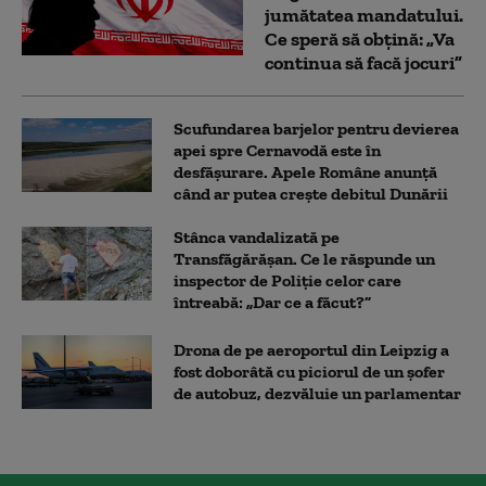
jumătatea mandatului.
Ce speră să obțină: „Va
continua să facă jocuri”
Scufundarea barjelor pentru devierea
apei spre Cernavodă este în
desfășurare. Apele Române anunță
când ar putea crește debitul Dunării
Stânca vandalizată pe
Transfăgărășan. Ce le răspunde un
inspector de Poliție celor care
întreabă: „Dar ce a făcut?”
Drona de pe aeroportul din Leipzig a
fost doborâtă cu piciorul de un şofer
de autobuz, dezvăluie un parlamentar