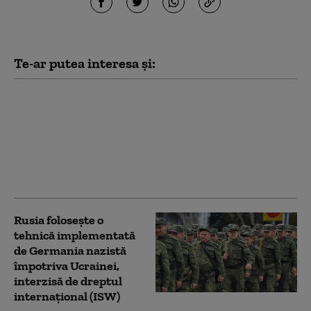
Te-ar putea interesa și:
Sprijinul pentru
războiul lui Putin, la
minime istorice: Ce a
declanșat schimbarea
de opinie în rândul
rușilor
Rusia folosește o
tehnică implementată
de Germania nazistă
împotriva Ucrainei,
interzisă de dreptul
internațional (ISW)