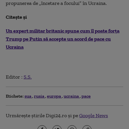
propunerea de „încetare a focului” în Ucraina.
Citește și
Un expert militar britanic spune cum îl poate forța
Trump pe Putin să accepte un acord de pace cu
Ucraina
Editor :
S.S.
Etichete:
sua
rusia
europa
ucraina
pace
Urmărește știrile Digi24.ro și pe
Google News