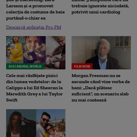
Larsson și-a promovat
trebuie ignorate niciodată,
colecția de costume de baie
potrivit unui cardiolog
purtând-o chiar ea
Descarcă aplicația Pro FM
DIGI ANIMAL WORLD
FILM NOW
Cele mai răsfățate pisici
Morgan Freeman nu se
din lumea vedetelor: de la
ascunde când vine vorba de
Calippo a lui Ed Sheeran la
bani: „Dacă plătesc
Meredith Grey a lui Taylor
suficient”, un scenariu slab
Swift
nu mai contează