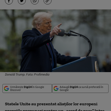
Donald Trump. Foto: Profimedia
Urmărește
Digi24
în Google
Adaugă
Digi24
ca sursă preferată în
Discover
Google
Statele Unite au prezentat aliaților lor europeni
propriile propuneri pentru un „acord de pace” între