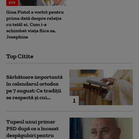
UTV
Gina Pistol a vorbit pentru
prima dată despre relația
cu tatăl ei. Cum i-a
schimbat viața fiica sa,
Josephine
Top Citite
Sărbătoare importantă
în calendarul ortodox
pe 7 august: Ce tradiții
se respectă și cui...
1
Tupeul unui primar
PSD după ce a încasat
despăgubiri pentru