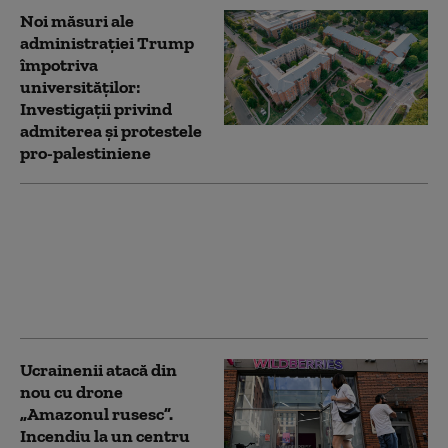
Noi măsuri ale
administrației Trump
împotriva
universităților:
Investigații privind
admiterea și protestele
pro-palestiniene
Serviciile secrete
americane avertizează
că Putin ar putea ataca
o țară NATO încă din
această toamnă (WSJ)
Ucrainenii atacă din
nou cu drone
„Amazonul rusesc”.
Incendiu la un centru