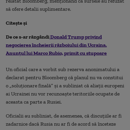
relatat Bloomberg, menționând că sursele au refuzat
să ofere detalii suplimentare.
Citește și
De ce s-ar răzgândi
Donald Trump privind
negocierea încheierii războiului din Ucraina.
Anunțul lui Marco Rubio, primit cu stupoare
Un oficial care a vorbit sub rezerva anonimatului a
declarat pentru Bloomberg că planul nu va constitui
o „soluționare finală” și a subliniat că aliații europeni
ai Ucrainei nu vor recunoaște teritoriile ocupate de
aceasta ca parte a Rusiei.
Oficialii au subliniat, de asemenea, că discuțiile ar fi
zadarnice dacă Rusia nu ar fi de acord să înceteze