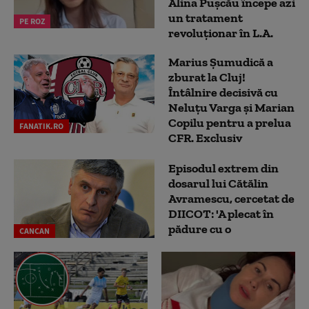
Alina Pușcău începe azi
un tratament
PE ROZ
revoluționar în L.A.
Marius Şumudică a
zburat la Cluj!
Întâlnire decisivă cu
Neluţu Varga şi Marian
Copilu pentru a prelua
FANATIK.RO
CFR. Exclusiv
Episodul extrem din
dosarul lui Cătălin
Avramescu, cercetat de
DIICOT: 'A plecat în
pădure cu o
CANCAN