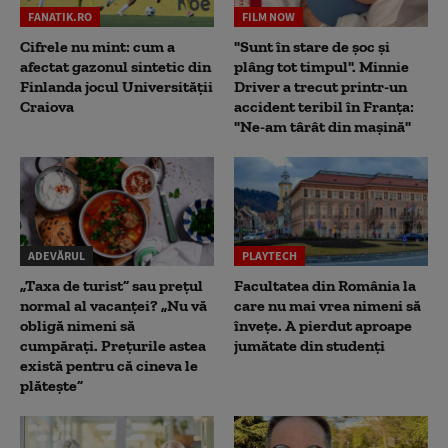
FANATIK.RO
FILM NOW
Cifrele nu mint: cum a
"Sunt în stare de șoc și
afectat gazonul sintetic din
plâng tot timpul". Minnie
Finlanda jocul Universității
Driver a trecut printr-un
Craiova
accident teribil în Franța:
"Ne-am târât din mașină"
ADEVĂRUL
PLAYTECH
„Taxa de turist” sau prețul
Facultatea din România la
normal al vacanței? „Nu vă
care nu mai vrea nimeni să
obligă nimeni să
înveţe. A pierdut aproape
cumpărați. Prețurile astea
jumătate din studenţi
există pentru că cineva le
plătește”