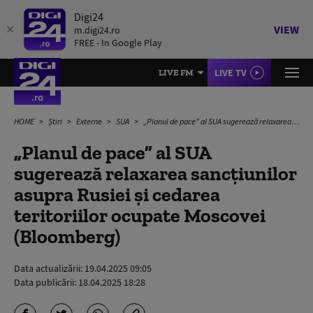
Digi24
VIEW
m.digi24.ro
FREE - In Google Play
LIVE TV
LIVE FM
HOME
Știri
Externe
SUA
„Planul de pace” al SUA sugerează relaxarea sancțiunilor asupra Rusiei și cedarea teritoriilor ocupate Moscovei (Bloomberg)
„Planul de pace” al SUA
sugerează relaxarea sancțiunilor
asupra Rusiei și cedarea
teritoriilor ocupate Moscovei
(Bloomberg)
Data actualizării:
19.04.2025 09:05
Data publicării:
18.04.2025 18:28