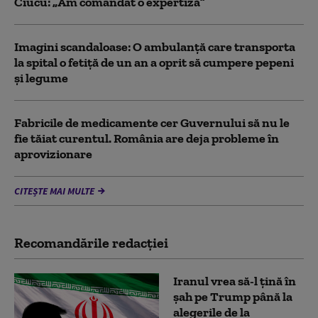
Ciucu: „Am comandat o expertiză”
Imagini scandaloase: O ambulanță care transporta
la spital o fetiță de un an a oprit să cumpere pepeni
și legume
Fabricile de medicamente cer Guvernului să nu le
fie tăiat curentul. România are deja probleme în
aprovizionare
CITEȘTE MAI MULTE
Recomandările redacţiei
Iranul vrea să-l țină în
șah pe Trump până la
alegerile de la