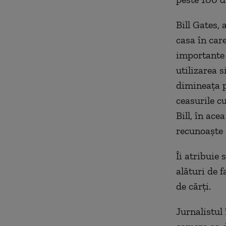
Bill Gates, 
casa în car
importante
utilizarea 
dimineața p
ceasurile c
Bill, în ac
recunoaște c
Îi atribuie 
alături de f
de cărți.
Jurnalistul