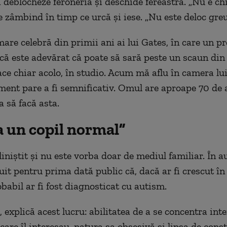
ă deblocheze feroneria și deschide fereastra. „Nu e ch
e zâmbind în timp ce urcă și iese. „Nu este deloc greu
mare celebră din primii ani ai lui Gates, în care un pr
că este adevărat că poate să sară peste un scaun din 
ace chiar acolo, în studio. Acum mă aflu în camera lui
ment pare a fi semnificativ. Omul are aproape 70 de 
a să facă asta.
a un copil normal”
liniștit și nu este vorba doar de mediul familiar. În a
uit pentru prima dată public că, dacă ar fi crescut în 
babil ar fi fost diagnosticat cu autism.
, explică acest lucru: abilitatea de a se concentra in
care îl interesau, natura sa obsesivă și lipsa de conș