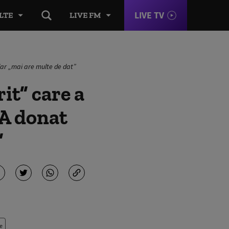
LIVE TV
LTE
LIVE FM
, dar „mai are multe de dat”
rit” care a
 A donat
”
e