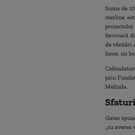
Suma de 100
sterline, e
proiectului
feroviară d
de vânzări 
lume, un loc
Cofondatoru
prin Fundaț
Melinda.
Sfatur
Gates spune
„cu averea v