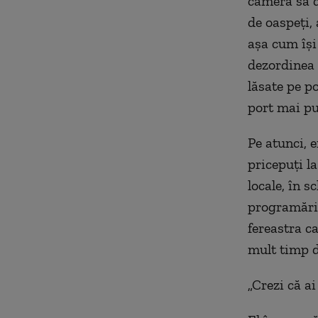
camera sa d
de oaspeți, 
așa cum își
dezordinea 
lăsate pe p
port mai pu
Pe atunci, e
pricepuți l
locale, în 
programării,
fereastra c
mult timp d
„Crezi că a