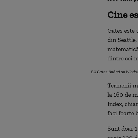
Cine es
Gates este 
din Seattle
matematică î
dintre cei m
Bill Gates ținând un Wind
Termenii ma
la 160 de m
Index, chiar
faci foarte 
Sunt doar 1
peste 100 d