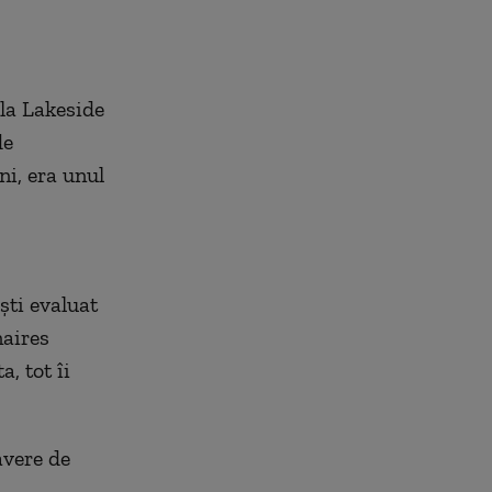
ala Lakeside
de
ni, era unul
ști evaluat
naires
, tot îi
avere de