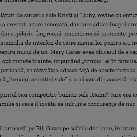
alături de surorile sale Kristi și Libby, revine cu ent
e a crescut, acum renovată, dar care aduce înapoi ami
 din copilărie. Împreună, rememorează momente, pr
sistemului de interfon de către mama lor pentru a-i tr
entru micul dejun. Mary Gates avea obiceiul de a re
u opt minute înainte, impunând „timpul” ei în familie
ea perioadă, se răzvrătea adesea față de aceste metod
ă „furnalul ambiției sale” s-a născut din această rela
spiritul său competitiv bunicii sale „Gami”, care era 
amilie și care îl învăța să înfrunte concurența de mic 
 îl urmează pe Bill Gates pe scările din lemn, în drum