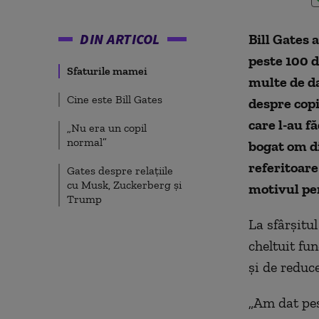
DIN ARTICOL
Bill Gates 
peste 100 d
Sfaturile mamei
multe de da
Cine este Bill Gates
despre copi
care l-au f
„Nu era un copil
normal”
bogat om di
referitoare 
Gates despre relațiile
cu Musk, Zuckerberg și
motivul pen
Trump
La sfârșitul
cheltuit fun
și de reduce
„Am dat pes