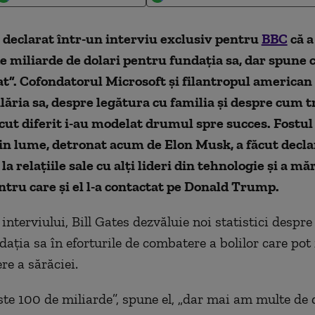
a declarat într-un interviu exclusiv pentru
BBC
că a
e miliarde de dolari pentru fundația sa, dar spune 
t”. Cofondatorul Microsoft și filantropul american 
lăria sa, despre legătura cu familia și despre cum t
ăcut diferit i-au modelat drumul spre succes. Fostul
n lume, detronat acum de Elon Musk, a făcut decla
la relațiile sale cu alți lideri din tehnologie și a mă
tru care și el l-a contactat pe Donald Trump.
 interviului, Bill Gates dezvăluie noi statistici despre
dația sa în eforturile de combatere a bolilor care pot 
re a sărăciei.
te 100 de miliarde”, spune el, „dar mai am multe de d