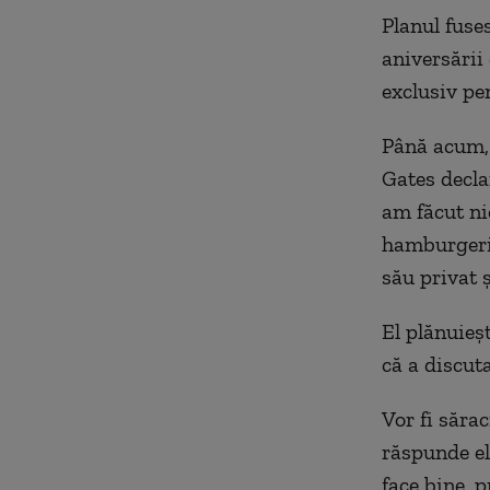
Planul fuses
aniversării 
exclusiv pen
Până acum, 
Gates declar
am făcut ni
hamburgeri 
său privat 
El plănuieș
că a discuta
Vor fi sărac
răspunde el
face bine, 