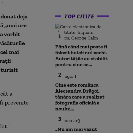
TOP CITITE
 donat deja
că „mai are
a vorbit
1
răsăturile
Până când mai poate fi
 cel mai
folosit buletinul vechi.
Autoritățile au stabilit
rații
pentru cine se...
rturisit
2
Cine este românca
Alecsandra Drăgoi,
 cât a
tânăra care a realizat
fi prevenite
fotografia oficială a
noului...
3
at.”
„Nu am mai văzut