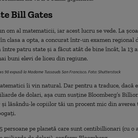
te Bill Gates
un om al matematicii, iar acest lucru se vede. La șco
, în clasa a opta, a concurat într-un examen regional 
ntre patru state și a făcut atât de bine încât, la 13 a
ai buni elevi de liceu din regiune.
ows 98 expusă la Madame Tussauds San Francisco. Foto: Shutterstock
tematici îi vin natural. Dar pentru a traduce, dacă e
iliarde de dolari, așa cum susține Bloomberg’s Billio
 și lăsându-le copiilor tăi un procent mic din averea ta
bogați.
5 persoane pe planetă care sunt centibillionari (cu o 
e miliarde de dolari), conform Bloomberg.