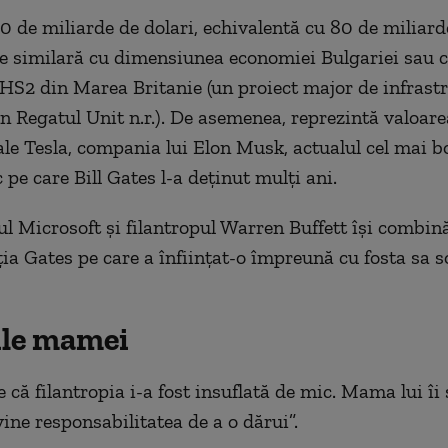
 de miliarde de dolari, echivalentă cu 80 de miliarde
ste similară cu dimensiunea economiei Bulgariei sau c
 HS2 din Marea Britanie (un proiect major de infrast
in Regatul Unit n.r.). De asemenea, reprezintă valoar
ale Tesla, compania lui Elon Musk, actualul cel mai 
 pe care Bill Gates l-a deținut mulți ani.
l Microsoft și filantropul Warren Buffett își combin
ia Gates pe care a înființat-o împreună cu fosta sa so
ile mamei
 că filantropia i-a fost insuflată de mic. Mama lui îi
ine responsabilitatea de a o dărui”.