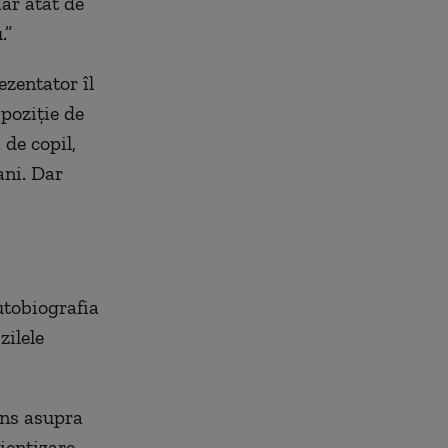
iar atât de
.”
ezentator îl
poziție de
 de copil,
ani. Dar
utobiografia
zilele
tens asupra
tientizare