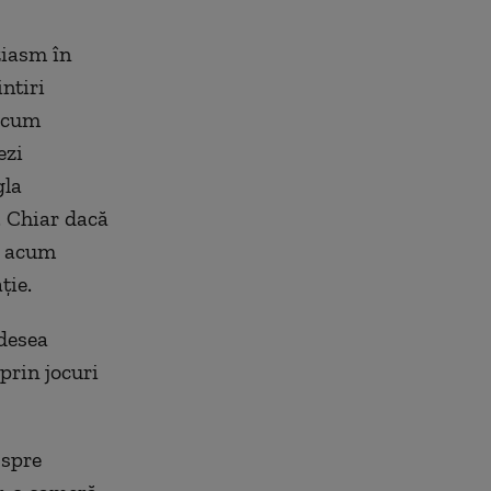
uziasm în
ntiri
ecum
ezi
gla
. Chiar dacă
e, acum
ție.
adesea
prin jocuri
 spre