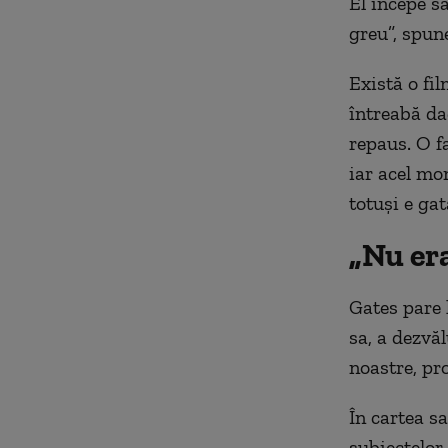
El începe s
greu”, spun
Există o fil
întreabă da
repaus. O f
iar acel mo
totuși e gat
„Nu er
Gates pare 
sa, a dezvăl
noastre, pro
În cartea sa
subiectelor 