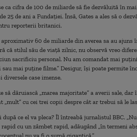
e ca cifra de 100 de miliarde să fie dezvăluită în mai
de 25 de ani a Fundației. Însă, Gates a ales să o dezv
tru reporterii britanici.
aproximativ 60 de miliarde din averea sa au ajuns î
ă că stilul său de viață zilnic, nu observă vreo difer
ciun sacrificiu personal. Nu am comandat mai puțin
sau mai puține filme.” Desigur, își poate permite în
și diversele case imense.
te să dăruiască „marea majoritate” a averii sale, dar
t „mult” cu cei trei copii despre cât ar trebui să le las
i după ce el va pleca? Îl întreabă jurnalistul BBC. „Nu 
 rapid cu un zâmbet rapid, adăugând „în termeni abs
procentual nu va fi o sumă gigantică.”