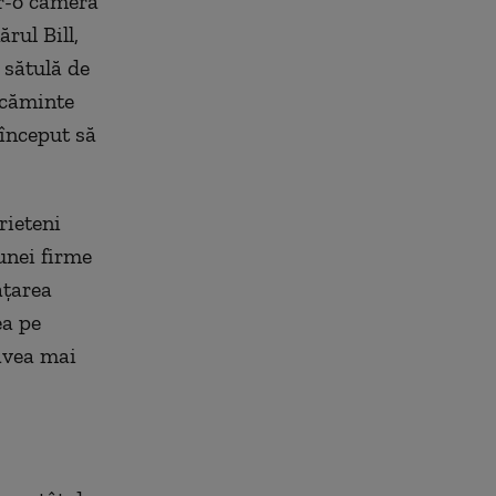
tr-o cameră
rul Bill,
 sătulă de
ăcăminte
 început să
rieteni
unei firme
ățarea
ea pe
 avea mai