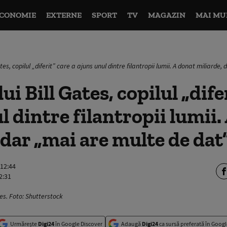
CONOMIE
EXTERNE
SPORT
TV
MAGAZIN
MAI MU
tes, copilul „diferit” care a ajuns unul dintre filantropii lumii. A donat miliarde
ui Bill Gates, copilul „dife
l dintre filantropii lumii.
 dar „mai are multe de dat
 12:44
2:31
tes. Foto: Shutterstock
Urmărește
Digi24
în Google Discover
Adaugă
Digi24
ca sursă preferată în Googl