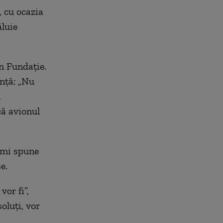
, cu ocazia
ăluie
n Fundație.
ență: „Nu
i
că avionul
 îmi spune
e.
vor fi”,
oluți, vor