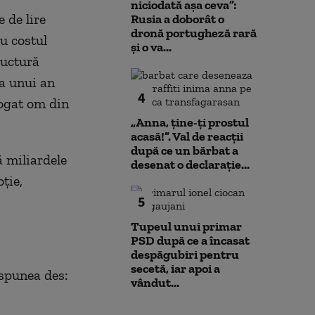
niciodată așa ceva”:
 de lire
Rusia a doborât o
dronă portugheză rară
u costul
și o va...
ructură
ea unui an
4
bogat om din
„Anna, ţine-ţi prostul
acasă!”. Val de reacții
după ce un bărbat a
ă miliardele
desenat o declarație...
ție,
5
Tupeul unui primar
PSD după ce a încasat
despăgubiri pentru
secetă, iar apoi a
 spunea des:
vândut...