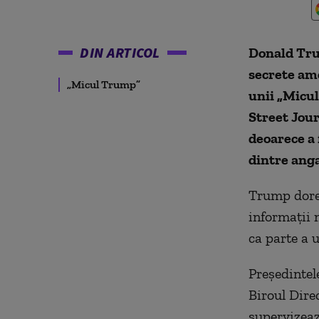
DIN ARTICOL
Donald Tru
secrete ame
„Micul Trump”
unii „Micul
Street Jour
deoarece a 
dintre anga
Trump doreşt
informaţii 
ca parte a 
Preşedintele
Biroul Dire
supervizează