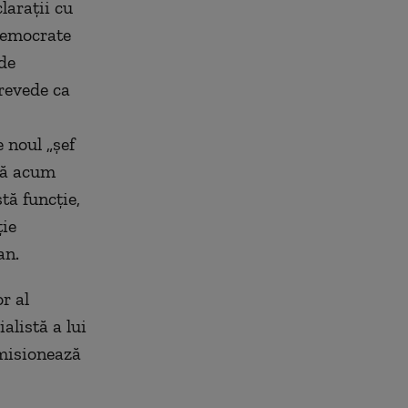
laraţii cu
 democrate
 de
revede ca
 noul „şef
nă acum
tă funcţie,
ţie
an.
r al
alistă a lui
emisionează