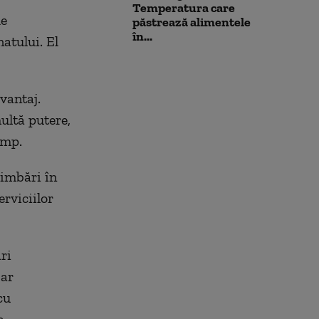
Temperatura care
de
păstrează alimentele
în...
atului. El
vantaj.
multă putere,
ump.
himbări în
rviciilor
ri
 ar
cu