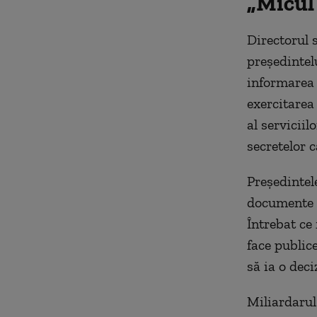
„Micul
Directorul s
preşedintel
informarea 
exercitarea
al servicii
secretelor c
Preşedintel
documente c
Întrebat ce 
face publice
să ia o deciz
Miliardarul