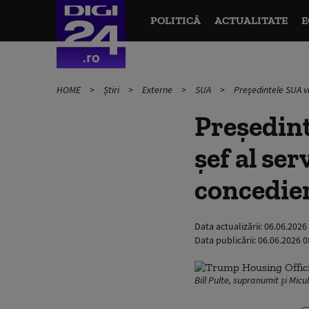
POLITICĂ
ACTUALITATE
E
HOME
Știri
Externe
SUA
Președintele SUA vr
Președint
șef al ser
concedier
Data actualizării:
06.06.2026
Data publicării:
06.06.2026 0
Bill Pulte, supranumit și Mic