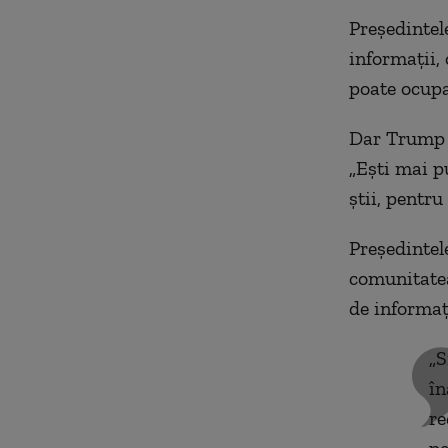
Preşedintele
informaţii,
poate ocupa
Dar Trump s
„Eşti mai pu
ştii, pentr
Preşedintel
comunitatea
de informaţi
„S
în
re