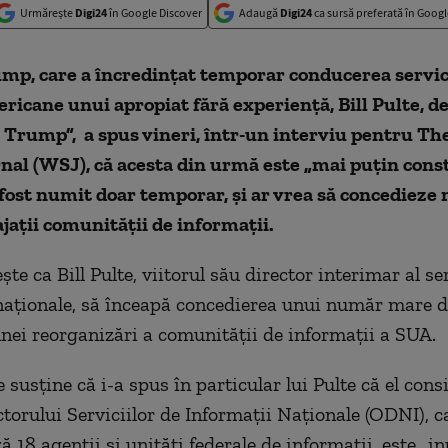
Urmărește
Digi24
în Google Discover
Adaugă
Digi24
ca sursă preferată în Googl
mp, care a încredinţat temporar conducerea servic
ricane unui apropiat fără experienţă, Bill Pulte, 
 Trump”, a spus vineri, într-un interviu pentru Th
nal (WSJ), că acesta din urmă este „mai puţin const
fost numit doar temporar, şi ar vrea să concedieze
jaţii comunităţii de informaţii.
e ca Bill Pulte, viitorul său director interimar al ser
naţionale, să înceapă concedierea unui număr mare d
unei reorganizări a comunităţii de informaţii a SUA.
 susţine că i-a spus în particular lui Pulte că el cons
ctorului Serviciilor de Informaţii Naţionale (ODNI), c
 18 agenţii şi unităţi federale de informaţii, este „in