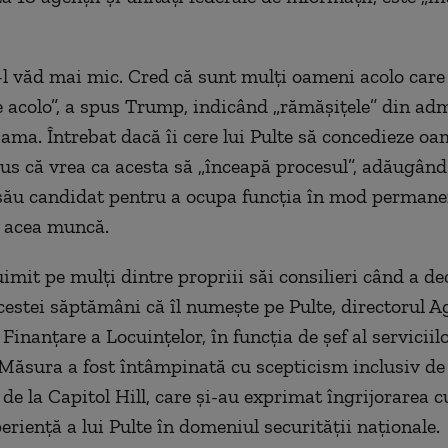
-l văd mai mic. Cred că sunt mulţi oameni acolo care
ie acolo”, a spus Trump, indicând „rămăşiţele” din adm
ama. Întrebat dacă îi cere lui Pulte să concedieze oa
s că vrea ca acesta să „înceapă procesul”, adăugând
său candidat pentru a ocupa funcţia în mod permanen
e acea muncă.
mit pe mulţi dintre propriii săi consilieri când a dec
cestei săptămâni că îl numeşte pe Pulte, directorul A
Finanţare a Locuinţelor, în funcţia de şef al serviciil
 Măsura a fost întâmpinată cu scepticism inclusiv de 
de la Capitol Hill, care şi-au exprimat îngrijorarea cu
erienţă a lui Pulte în domeniul securităţii naţionale.