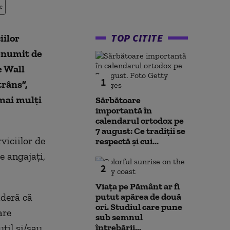
e
TOP CITITE
iilor
denumit de
e Wall
1
râns”,
 mai mulţi
Sărbătoare
importantă în
calendarul ortodox pe
7 august: Ce tradiții se
viciilor de
respectă și cui...
e angajaţi,
2
Viața pe Pământ ar fi
ideră că
putut apărea de două
ori. Studiul care pune
are
sub semnul
util şi/sau
întrebării...