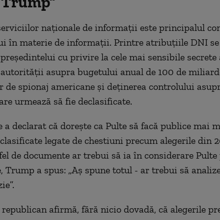
 Trump”
erviciilor naţionale de informaţii este principalul con
ui în materie de informaţii. Printre atribuţiile DNI 
preşedintelui cu privire la cele mai sensibile secrete
 autorităţii asupra bugetului anual de 100 de miliard
lor de spionaj americane şi deţinerea controlului asup
are urmează să fie declasificate.
e a declarat că doreşte ca Pulte să facă publice mai m
lasificate legate de chestiuni precum alegerile din 
fel de documente ar trebui să ia în considerare Pulte 
, Trump a spus: „Aş spune totul - ar trebui să analize
ie”.
 republican afirmă, fără nicio dovadă, că alegerile pr