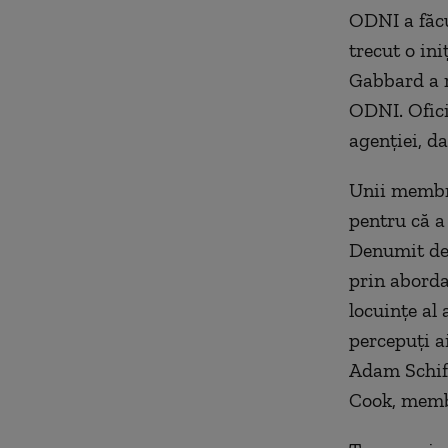
ODNI a făcu
trecut o ini
Gabbard a r
ODNI. Ofici
agenţiei, da
Unii membri
pentru că a
Denumit de 
prin aborda
locuinţe al
percepuţi a
Adam Schiff
Cook, membr