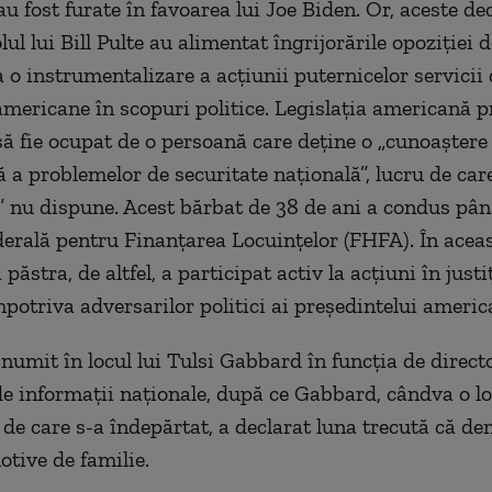
u fost furate în favoarea lui Joe Biden. Or, aceste dec
olul lui Bill Pulte au alimentat îngrijorările opoziţiei
a o instrumentalizare a acţiunii puternicelor servicii
americane în scopuri politice. Legislaţia americană p
să fie ocupat de o persoană care deţine o „cunoaştere
 a problemelor de securitate naţională”, lucru de care
r” nu dispune. Acest bărbat de 38 de ani a condus pâ
erală pentru Finanţarea Locuinţelor (FHFA). În aceas
 păstra, de altfel, a participat activ la acţiuni în justi
mpotriva adversarilor politici ai preşedintelui americ
 numit în locul lui Tulsi Gabbard în funcţia de directo
de informaţii naţionale, după ce Gabbard, cândva o loi
de care s-a îndepărtat, a declarat luna trecută că d
tive de familie.