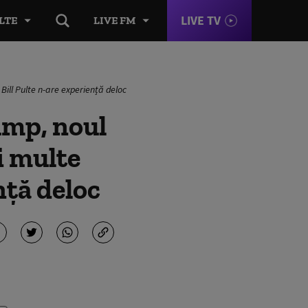
LIVE TV
LTE
LIVE FM
 Bill Pulte n-are experiență deloc
ump, noul
ai multe
nță deloc