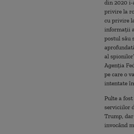
din 2020 i-a
privire la r
cu privire l
informaţii 
postul său 
aprofundată
al spionilo
Agenţia Fed
pe care o va
intentate î
Pulte a fost
serviciilor 
Trump, dar 
invocând mo