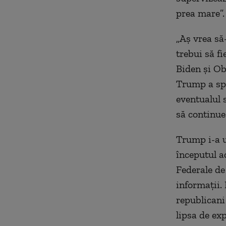
prea mare”.
„Aş vrea să
trebui să f
Biden şi Ob
Trump a spu
eventualul 
să continu
Trump i-a ui
începutul a
Federale de 
informaţii.
republicani 
lipsa de exp