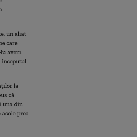
e
a
e, un aliat
 pe care
 „Nu avem
a începutul
ţilor la
pus că
i una din
e acolo prea