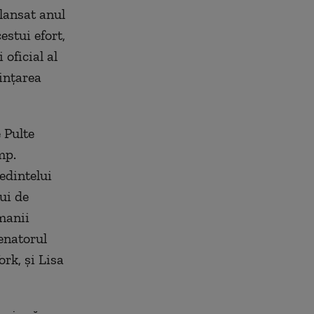
lansat anul
estui efort,
oficial al
inţarea
 Pulte
mp.
edintelui
ui de
manii
enatorul
rk, şi Lisa