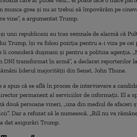
rsoana care ar putea veni… el poate face o mare part
n munca grea şi nu ar trebui să împovărăm pe cinev
re vine”, a argumentat Trump.
şi unii republicani au tras semnale de alarmă că Pult
lui Trump, îşi va folosi poziţia pentru a-i viza pe cei
e îi consideră duşmani şi pentru a politiza agenţia.
n DNI transformat în armă”, a declarat reporterilor l
tămâni liderul majorităţii din Senat, John Thune.
 a spus că se află în proces de intervievare a candida
irector permanent al serviciilor de informaţii. El a s
ză două persoane vineri, „una din mediul de afaceri ş
icii”. Dar a refuzat să le numească. „Bill nu va rămân
 a dat asigurări Trump.