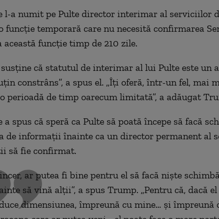
 l-a numit pe Pulte director interimar al serviciilor 
 o funcţie temporară care nu necesită confirmarea Sen
 această funcţie timp de 210 zile.
usţine că statutul de interimar al lui Pulte este un a
ţin constrâns”, a spus el. „Îţi oferă, într-un fel, mai 
u o perioadă de timp oarecum limitată”, a adăugat Tr
e a spus că speră ca Pulte să poată începe să facă sc
 de informaţii înainte ca un director permanent al se
i să fie confirmat.
incer, ar putea fi bine pentru el să facă nişte schimbă
ainte să vină alţii”, a spus Trump. „Pentru că, dacă el
duce dimensiunea, împreună cu mine… şi împreună 