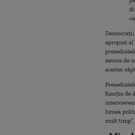
pe
di
ca
Democraţii 
apropiat al 
preşedintel
nevoie de u
acestei săp
Preşedintele
funcţia de d
intervievea
lumea polit
mult timp”,