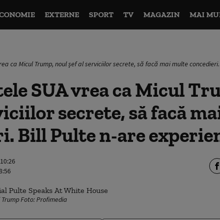
CONOMIE
EXTERNE
SPORT
TV
MAGAZIN
MAI MU
ea ca Micul Trump, noul șef al serviciilor secrete, să facă mai multe concedieri.
ele SUA vrea ca Micul Tr
viciilor secrete, să facă m
i. Bill Pulte n-are experie
 10:26
8:56
ul Trump Foto: Profimedia