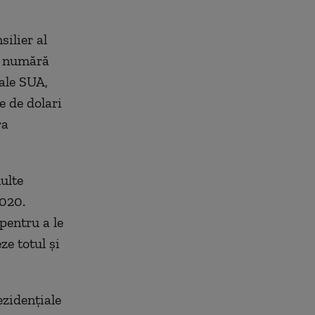
silier al
se numără
 ale SUA,
e de dolari
ra
ulte
2020.
pentru a le
ze totul şi
ezidenţiale