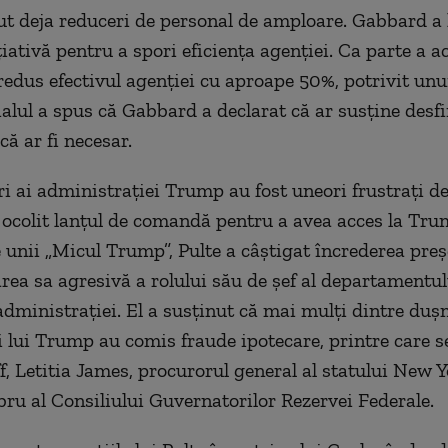
t deja reduceri de personal de amploare. Gabbard a 
ţiativă pentru a spori eficienţa agenţiei. Ca parte a ac
edus efectivul agenţiei cu aproape 50%, potrivit unui 
alul a spus că Gabbard a declarat că ar susţine desfi
că ar fi necesar.
 ai administraţiei Trump au fost uneori frustraţi de
 ocolit lanţul de comandă pentru a avea acces la Tru
unii „Micul Trump”, Pulte a câştigat încrederea preş
rea sa agresivă a rolului său de şef al departamentul
 administraţiei. El a susţinut că mai mulţi dintre duş
i lui Trump au comis fraude ipotecare, printre care s
, Letitia James, procurorul general al statului New Yo
u al Consiliului Guvernatorilor Rezervei Federale.