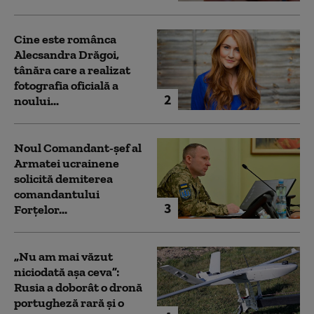
Cine este românca
Alecsandra Drăgoi,
tânăra care a realizat
fotografia oficială a
2
noului...
Noul Comandant-șef al
Armatei ucrainene
solicită demiterea
comandantului
3
Forțelor...
„Nu am mai văzut
niciodată așa ceva”:
Rusia a doborât o dronă
portugheză rară și o