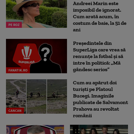
Andreei Marin este
imposibil de ignorat.
Cum arată acum, în
costum de baie, la 51 de
PE ROZ
ani
Președintele din
SuperLiga care vrea să
renunțe la fotbal și să
intre în politică: „Mă
gândesc serios”
FANATIK.RO
Cum au apărut doi
turiști pe Platoul
Bucegi. Imaginile
publicate de Salvamont
Prahova au revoltat
CANCAN
românii