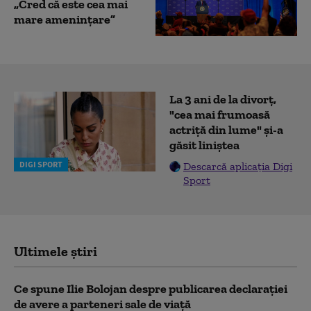
„Cred că este cea mai
mare ameninţare”
La 3 ani de la divorț,
"cea mai frumoasă
actriță din lume" și-a
găsit liniștea
DIGI SPORT
Descarcă aplicația Digi
Sport
Ultimele știri
Ce spune Ilie Bolojan despre publicarea declarației
de avere a parteneri sale de viață