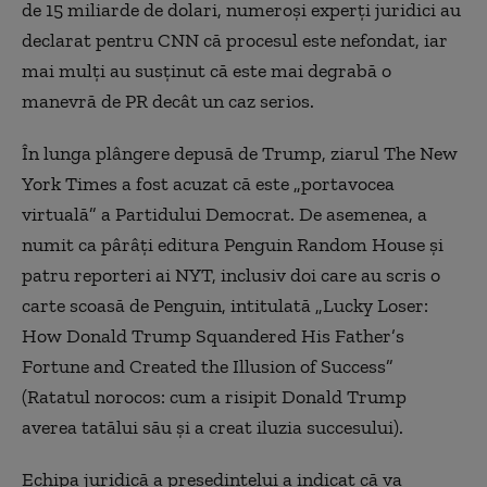
de 15 miliarde de dolari, numeroşi experţi juridici au
declarat pentru CNN că procesul este nefondat, iar
mai mulţi au susţinut că este mai degrabă o
manevră de PR decât un caz serios.
În lunga plângere depusă de Trump, ziarul The New
York Times a fost acuzat că este „portavocea
virtuală” a Partidului Democrat. De asemenea, a
numit ca pârâţi editura Penguin Random House şi
patru reporteri ai NYT, inclusiv doi care au scris o
carte scoasă de Penguin, intitulată „Lucky Loser:
How Donald Trump Squandered His Father’s
Fortune and Created the Illusion of Success”
(Ratatul norocos: cum a risipit Donald Trump
averea tatălui său şi a creat iluzia succesului).
Echipa juridică a preşedintelui a indicat că va