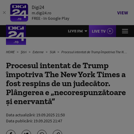
Digi24
VIEW
m.digi24.ro
FREE - In Google Play
LIVE TV
LIVE FM
HOME
Știri
Externe
SUA
Procesul intentat de Trump împotriva The New York Times a fost respins de un judecător. Plângerea e „necorespunzătoare și enervantă”
Procesul intentat de Trump
împotriva The New York Times a
fost respins de un judecător.
Plângerea e „necorespunzătoare
și enervantă”
Data actualizării:
19.09.2025 21:50
Data publicării:
19.09.2025 21:47