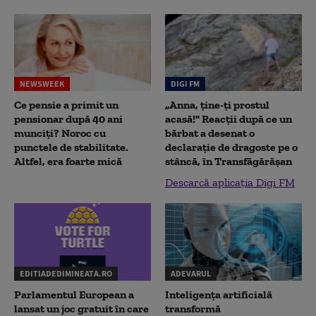
NEWSWEEK
DIGI FM
Ce pensie a primit un
„Anna, ţine-ţi prostul
pensionar după 40 ani
acasă!" Reacţii după ce un
munciți? Noroc cu
bărbat a desenat o
punctele de stabilitate.
declaraţie de dragoste pe o
Altfel, era foarte mică
stâncă, în Transfăgărăşan
Descarcă aplicația Digi FM
EDITIADEDIMINEATA.RO
ADEVARUL
Parlamentul European a
Inteligența artificială
lansat un joc gratuit în care
transformă