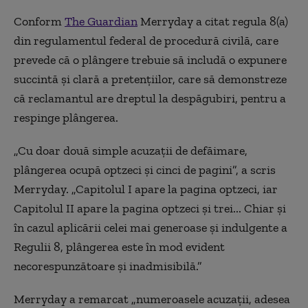
Conform
The Guardian
Merryday a citat regula 8(a)
din regulamentul federal de procedură civilă, care
prevede că o plângere trebuie să includă o expunere
succintă și clară a pretențiilor, care să demonstreze
că reclamantul are dreptul la despăgubiri, pentru a
respinge plângerea.
„Cu doar două simple acuzații de defăimare,
plângerea ocupă optzeci și cinci de pagini”, a scris
Merryday. „Capitolul I apare la pagina optzeci, iar
Capitolul II apare la pagina optzeci și trei... Chiar și
în cazul aplicării celei mai generoase și indulgente a
Regulii 8, plângerea este în mod evident
necorespunzătoare și inadmisibilă.”
Merryday a remarcat „numeroasele acuzații, adesea