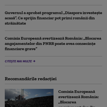
Guvernul a aprobat programul „Diaspora investește
acasă”. Ce sprijin financiar pot primi românii din
străinătate
Comisia Europeană avertizează România: „Blocarea
angajamentelor din PNRR poate avea consecințe
financiare grave”
CITEȘTE MAI MULTE
Recomandările redacţiei
Comisia Europeană
avertizează România:
„Blocarea