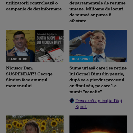
utilizatorii controlează o
departamentele de resurse
campanie de dezinformare
umane. Milioane de locuri
de muncă ar putea fi
afectate
GANDUL.RO
DIGI SPORT
Nicușor Dan,
Suma uriașă care i se reține
SUSPENDAT!? George
lui Cornel Dinu din pensie,
Simion face anunțul
după ce a pierdut procesul
momentului
cu finul său, pe care l-a
numit "canalie"
Descarcă aplicația Digi
Sport