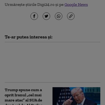
Urmărește știrile Digi24.ro și pe
Google News
Te-ar putea interesa și:
Premierul Canadei îl
ironizează pe Trump
după o problemă cu
teleprompterul: „Nu
văd acest lucru ca pe o
conspirație”
Trump spune cum a
oprit Iranul „cel mai
mare atac” al SUA de