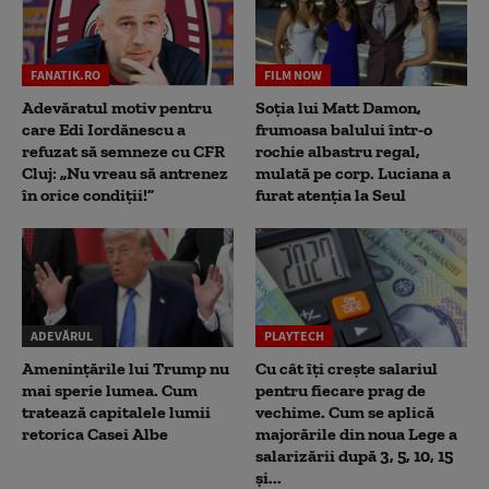
FANATIK.RO
FILM NOW
Adevăratul motiv pentru
Soția lui Matt Damon,
care Edi Iordănescu a
frumoasa balului într-o
refuzat să semneze cu CFR
rochie albastru regal,
Cluj: „Nu vreau să antrenez
mulată pe corp. Luciana a
în orice condiții!”
furat atenția la Seul
ADEVĂRUL
PLAYTECH
Amenințările lui Trump nu
Cu cât îți crește salariul
mai sperie lumea. Cum
pentru fiecare prag de
tratează capitalele lumii
vechime. Cum se aplică
retorica Casei Albe
majorările din noua Lege a
salarizării după 3, 5, 10, 15
și...