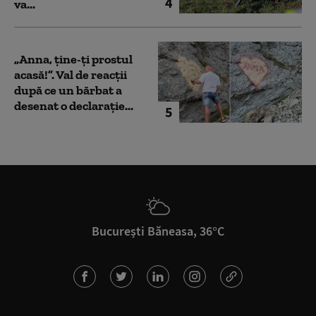
4
va...
„Anna, ţine-ţi prostul
acasă!”. Val de reacții
după ce un bărbat a
desenat o declarație...
5
București Băneasa, 36°C