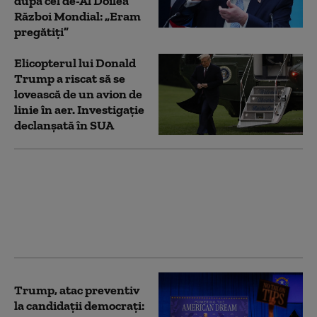
după cel de-Al Doilea
Război Mondial: „Eram
pregătiți”
Elicopterul lui Donald
Trump a riscat să se
lovească de un avion de
linie în aer. Investigație
declanșată în SUA
Navele de război
americane care vor fi
botezate „Trump” ar
putea costa sute de
miliarde de dolari
Trump, atac preventiv
la candidații democraţi: