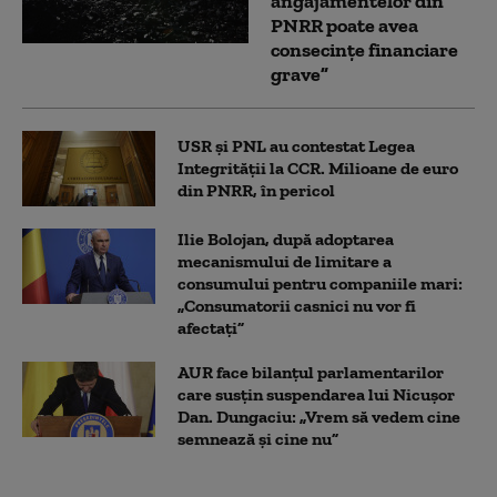
angajamentelor din
PNRR poate avea
consecințe financiare
grave”
USR și PNL au contestat Legea
Integrității la CCR. Milioane de euro
din PNRR, în pericol
Ilie Bolojan, după adoptarea
mecanismului de limitare a
consumului pentru companiile mari:
„Consumatorii casnici nu vor fi
afectați”
AUR face bilanțul parlamentarilor
care susțin suspendarea lui Nicușor
Dan. Dungaciu: „Vrem să vedem cine
semnează și cine nu”