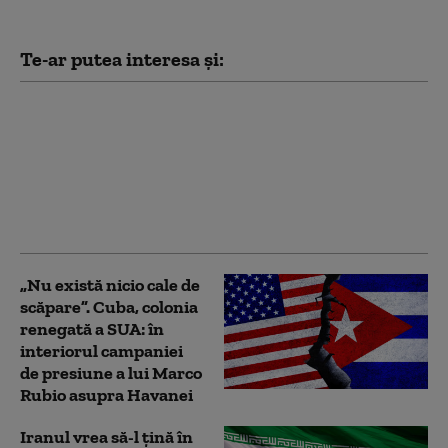
Te-ar putea interesa și:
Groenlanda, sub
presiunea lui Trump. O
companie din Texas
forțează limitele: foraj
petrolier fără acordul
autorităților locale
„Nu există nicio cale de
scăpare”. Cuba, colonia
renegată a SUA: în
interiorul campaniei
de presiune a lui Marco
Rubio asupra Havanei
Iranul vrea să-l țină în