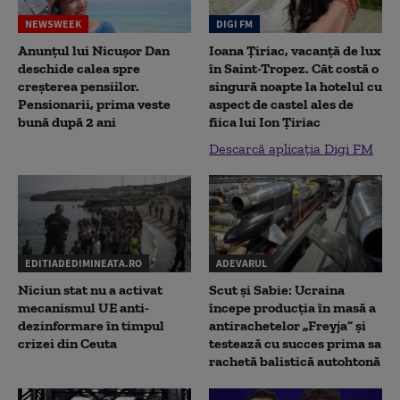
NEWSWEEK
DIGI FM
Anunțul lui Nicușor Dan
Ioana Țiriac, vacanță de lux
deschide calea spre
în Saint-Tropez. Cât costă o
creșterea pensiilor.
singură noapte la hotelul cu
Pensionarii, prima veste
aspect de castel ales de
bună după 2 ani
fiica lui Ion Țiriac
Descarcă aplicația Digi FM
EDITIADEDIMINEATA.RO
ADEVARUL
Niciun stat nu a activat
Scut și Sabie: Ucraina
mecanismul UE anti-
începe producția în masă a
dezinformare în timpul
antirachetelor „Freyja” și
crizei din Ceuta
testează cu succes prima sa
rachetă balistică autohtonă