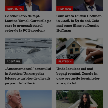
FANATIK.RO
FILM NOW
Ce studii are, de fapt,
Cum arată Dustin Hoffman
Lamine Yamal. Cursurile pe
în 2026, la 89 de ani. Cele
care le urmează starul
mai bune filme cu Dustin
celor de la FC Barcelona
Hoffman
ADEVĂRUL
PLAYTECH
„Antrenamentul” sezonului
Unde locuiesc cei mai
în Arctica: Un urs polar
bogați români. Zonele în
folosește un bloc de gheață
care prețurile locuințelor
pe post de halteră
au explodat