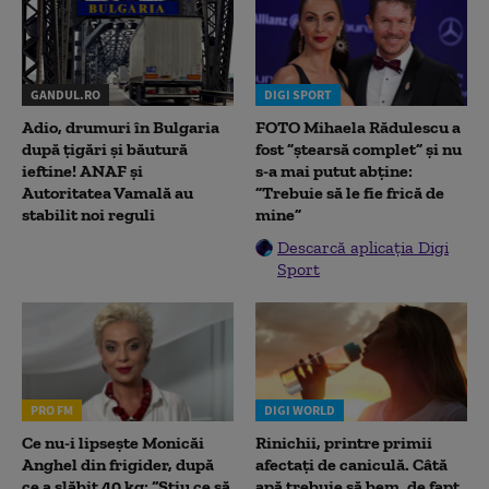
GANDUL.RO
DIGI SPORT
Adio, drumuri în Bulgaria
FOTO Mihaela Rădulescu a
după țigări și băutură
fost ”ștearsă complet” și nu
ieftine! ANAF și
s-a mai putut abține:
Autoritatea Vamală au
”Trebuie să le fie frică de
stabilit noi reguli
mine”
Descarcă aplicația Digi
Sport
PRO FM
DIGI WORLD
Ce nu-i lipsește Monicăi
Rinichii, printre primii
Anghel din frigider, după
afectați de caniculă. Câtă
ce a slăbit 40 kg: “Știu ce să
apă trebuie să bem, de fapt,