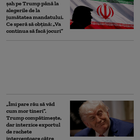
șah pe Trump până la
alegerile de la
jumătatea mandatului.
Ce speră să obțină: „Va
continua să facă jocuri”
Sindicatele îi cer noului
premier britanic să-l
preseze pe Trump să
încheie conflictul cu
Iranul: „Un dezastru
economic mondial”
„Îmi pare rău să văd
cum mor tineri”.
Trump compătimește,
dar interzice exportul
de rachete
interceptoare către