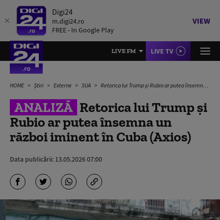
Digi24
VIEW
m.digi24.ro
FREE - In Google Play
LIVE TV
LIVE FM
HOME
Știri
Externe
SUA
Retorica lui Trump și Rubio ar putea însemna un război iminent în Cuba (Axios)
ANALIZĂ
Retorica lui Trump și
Rubio ar putea însemna un
război iminent în Cuba (Axios)
Data publicării:
13.05.2026 07:00