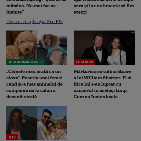
mănânc. Nu mai fac ca
vara și la ce alimente să fim
înainte”
atenți
Descarcă aplicația Pro FM
DIGI ANIMAL WORLD
FILM NOW
„Câinele meu arată ca un
Mărturisirea tulburătoare
clovn”. Reacția unei femei
a lui William Shatner. El și
când și-a luat animalul de
fiica lui s-au luptat cu
companie de la salon a
cancerul în același timp.
devenit virală
Cum au învins boala
UTV