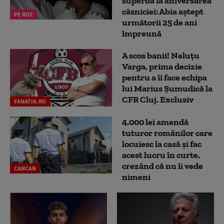
superbă la aniversarea
căsniciei: Abia aștept
PE ROZ
următorii 25 de ani
împreună
A scos banii! Neluțu
Varga, prima decizie
pentru a îi face echipa
lui Marius Șumudică la
CFR Cluj. Exclusiv
FANATIK.RO
4.000 lei amendă
tuturor românilor care
locuiesc la casă și fac
acest lucru în curte,
crezând că nu îi vede
CANCAN
nimeni