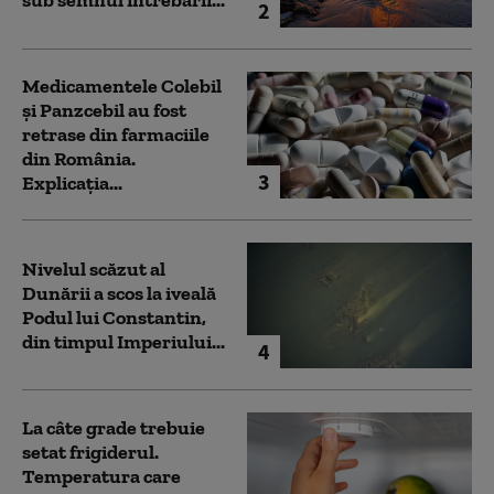
sub semnul întrebării...
2
Medicamentele Colebil
și Panzcebil au fost
retrase din farmaciile
din România.
3
Explicația...
Nivelul scăzut al
Dunării a scos la iveală
Podul lui Constantin,
din timpul Imperiului...
4
La câte grade trebuie
setat frigiderul.
Temperatura care