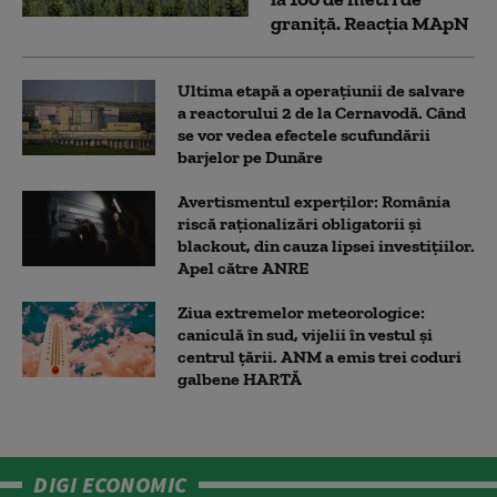
graniţă. Reacția MApN
Ultima etapă a operațiunii de salvare
a reactorului 2 de la Cernavodă. Când
se vor vedea efectele scufundării
barjelor pe Dunăre
Avertismentul experților: România
riscă raționalizări obligatorii și
blackout, din cauza lipsei investițiilor.
Apel către ANRE
Ziua extremelor meteorologice:
caniculă în sud, vijelii în vestul și
centrul țării. ANM a emis trei coduri
galbene HARTĂ
DIGI ECONOMIC