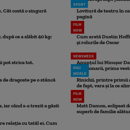
SPORT
. Cât costă o singură
Lovitură de teatru în c
pagină
FILM
NOW
 după ce a slăbit 40 kg:
Cum arată Dustin Hoffma
și rolurile de Oscar
NEWSWEEK
 pot strica tot.
Anunțul lui Nicușor Dan
DIGI
Pensionarii, prima vest
WORLD
ie de dragoste pe o stâncă
Rinichii, printre primii
de fapt, vara și la ce ali
FILM
NOW
 iar când s-a trezit a găsit
Matt Damon, eclipsat de
superb de familie alătur
e relația cu tatăl ei. Cum