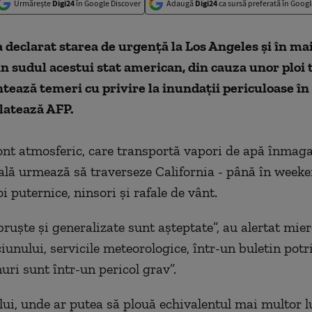
Urmărește
Digi24
în Google Discover
Adaugă
Digi24
ca sursă preferată în Googl
a declarat starea de urgenţă la Los Angeles şi în ma
din sudul acestui stat american, din cauza unor ploi 
tează temeri cu privire la inundaţii periculoase în
latează AFP.
ont atmosferic, care transportă vapori de apă înmaga
ală urmează să traverseze California - până în weeke
 puternice, ninsori şi rafale de vânt.
ruşte şi generalizate sunt aşteptate”, au alertat mier
iunului, servicile meteorologice, într-un buletin potr
nuri sunt într-un pericol grav”.
lui, unde ar putea să plouă echivalentul mai multor l