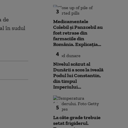
3
a de
Medicamentele
Colebil și Panzcebil au
al în sudul
fost retrase din
farmaciile din
România. Explicația...
4
Nivelul scăzut al
Dunării a scos la iveală
Podul lui Constantin,
din timpul
Imperiului...
5
La câte grade trebuie
setat frigiderul.