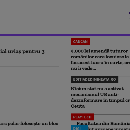
CANCAN
ial uriaș pentru 3
4.000 lei amendă tuturor
românilor care locuiesc la 
fac acest lucru în curte, c
nu îi vede...
EDITIADEDIMINEATA.RO
Niciun stat nu a activat
mecanismul UE anti-
dezinformare în timpul cr
Ceuta
PLAYTECH
rs polar folosește un bloc
Facultatea din România 
DIGI
pierdut aproape jumăta