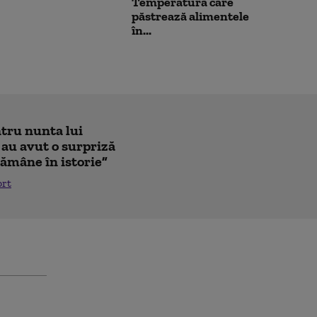
Temperatura care
păstrează alimentele
în...
ntru nunta lui
 au avut o surpriză
ămâne în istorie”
ort