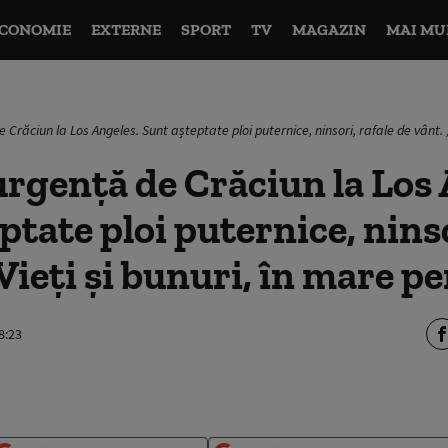
CONOMIE
EXTERNE
SPORT
TV
MAGAZIN
MAI MU
 Crăciun la Los Angeles. Sunt așteptate ploi puternice, ninsori, rafale de vânt. „
urgenţă de Crăciun la Los 
ptate ploi puternice, ninso
Vieţi şi bunuri, în mare pe
8:23