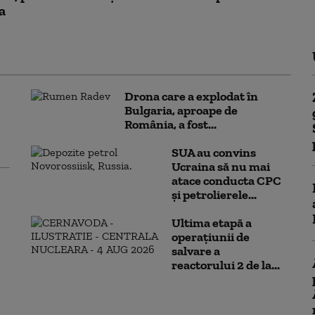
a
Drona care a explodat în
Bulgaria, aproape de
România, a fost...
SUA au convins
Ucraina să nu mai
atace conducta CPC
şi petrolierele...
Ultima etapă a
operațiunii de
salvare a
reactorului 2 de la...