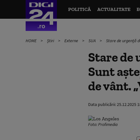
POLITICĂ
ACTUALITATE
E
HOME
Știri
Externe
SUA
Stare de urgenţă de
Stare de 
Sunt aște
de vânt. „
Data publicării:
25.12.2025 1
Foto: Profimedia