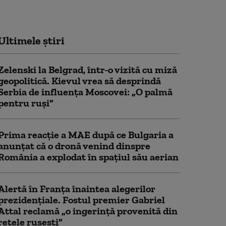
Ultimele știri
Zelenski la Belgrad, într-o vizită cu miză
geopolitică. Kievul vrea să desprindă
Serbia de influența Moscovei: „O palmă
pentru ruși”
Prima reacție a MAE după ce Bulgaria a
anunţat că o dronă venind dinspre
România a explodat în spaţiul său aerian
Alertă în Franța înaintea alegerilor
prezidențiale. Fostul premier Gabriel
Attal reclamă „o ingerință provenită din
rețele rusești”