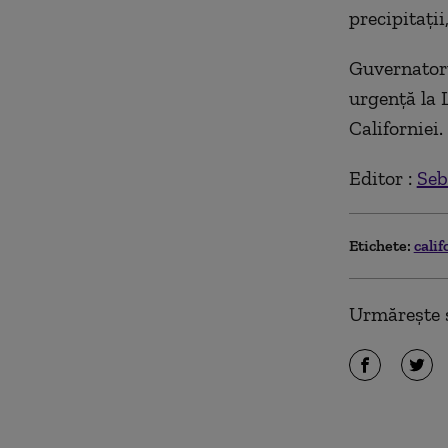
precipitaţii
Guvernatoru
urgenţă la 
Californiei.
Editor :
Seb
Etichete:
cali
Urmărește ș