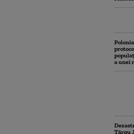
Un avio
Califor
Polonia
protoco
populaţ
a unei 
Cod gal
aproape
ANM anu
și ploi
Bucure
Dezastr
Târgu J