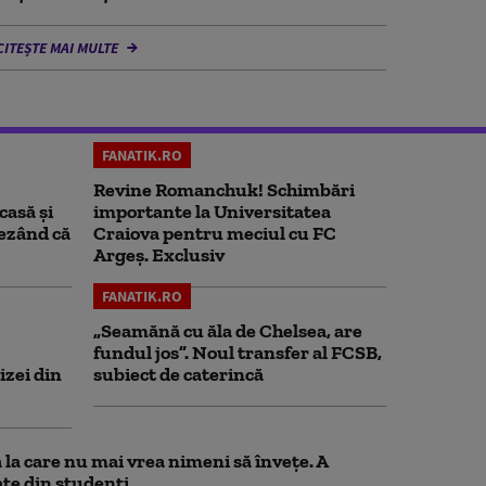
CITEȘTE MAI MULTE
FANATIK.RO
Revine Romanchuk! Schimbări
casă și
importante la Universitatea
rezând că
Craiova pentru meciul cu FC
Argeş. Exclusiv
FANATIK.RO
„Seamănă cu ăla de Chelsea, are
fundul jos”. Noul transfer al FCSB,
izei din
subiect de caterincă
la care nu mai vrea nimeni să înveţe. A
te din studenţi