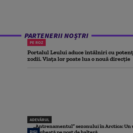
PARTENERII NOȘTRI
PE ROZ
Portalul Leului aduce întâlniri cu potenț
zodii. Viața lor poate lua o nouă direcție
ADEVĂRUL
„Antrenamentul” sezonului în Arctica: Un u
DIGI
de gheață pe post de halteră