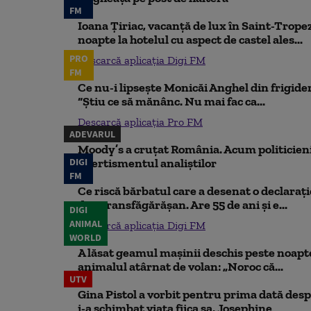
FM
Ioana Țiriac, vacanță de lux în Saint-Tropez
noapte la hotelul cu aspect de castel ales...
PRO
Descarcă aplicația Digi FM
FM
Ce nu-i lipsește Monicăi Anghel din frigider,
“Știu ce să mănânc. Nu mai fac ca...
Descarcă aplicația Pro FM
ADEVARUL
Moody’s a cruțat România. Acum politicienii
DIGI
Avertismentul analiștilor
FM
Ce riscă bărbatul care a desenat o declaraț
din Transfăgărășan. Are 55 de ani și e...
DIGI
ANIMAL
Descarcă aplicația Digi FM
WORLD
A lăsat geamul mașinii deschis peste noapte,
animalul atârnat de volan: „Noroc că...
UTV
Gina Pistol a vorbit pentru prima dată despr
i-a schimbat viața fiica sa, Josephine