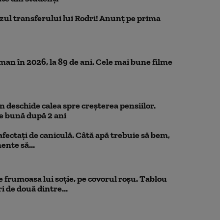
azul transferului lui Rodri! Anunț pe prima
n în 2026, la 89 de ani. Cele mai bune filme
 deschide calea spre creșterea pensiilor.
e bună după 2 ani
 afectați de caniculă. Câtă apă trebuie să bem,
mente să...
 frumoasa lui soție, pe covorul roșu. Tablou
i de două dintre...