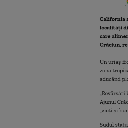
California 
localităţi 
care alimen
Crăciun, re
Un uriaș fr
zona tropic
aducând ploi
„Revărsări b
Ajunul Crăc
„vieţi şi bu
Sudul statu