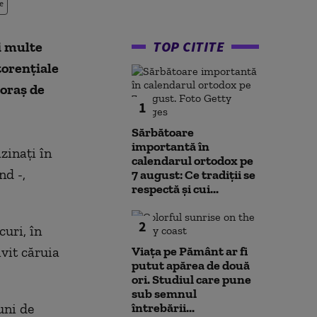
e
TOP CITITE
i multe
torenţiale
 oraş de
1
Sărbătoare
importantă în
zinaţi în
calendarul ortodox pe
nd -,
7 august: Ce tradiții se
respectă și cui...
2
curi, în
ivit căruia
Viața pe Pământ ar fi
putut apărea de două
ori. Studiul care pune
sub semnul
uni de
întrebării...