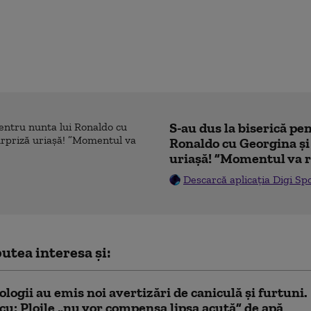
S-au dus la biserică pe
Ronaldo cu Georgina și
uriașă! ”Momentul va r
Descarcă aplicația Digi Sp
utea interesa și:
logii au emis noi avertizări de caniculă și furtuni.
u: Ploile „nu vor compensa lipsa acută” de apă