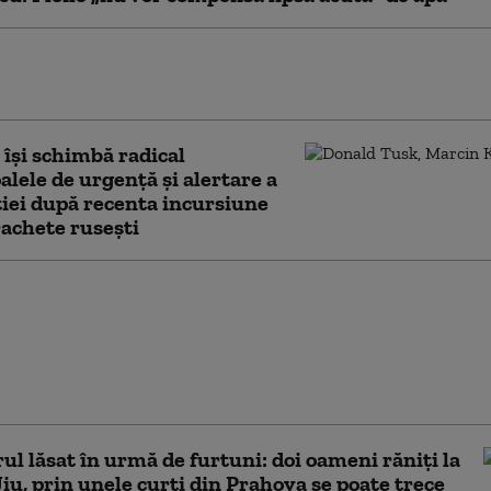
n F-35 s-a prăbușit lângă o bază militară din
nia: pilotul a reușit să se catapulteze
 îşi schimbă radical
alele de urgență și alertare a
iei după recenta incursiune
rachete ruseşti
ben de furtuni în
 jumătate din ţară.
nță vijelii, grindină
 torențiale. Vremea la
ști HARTĂ
ul lăsat în urmă de furtuni: doi oameni răniți la
iu, prin unele curți din Prahova se poate trece