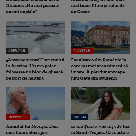
Dinamo: „Nu mai puteam
mai bune filme și rolurile
dormi nopțile”
de Oscar
ADEVĂRUL
PLAYTECH
„Antrenamentul” sezonului
Facultatea din România la
în Arctica: Un urs polar
care nu mai vrea nimeni să
folosește un bloc de gheață
înveţe. A pierdut aproape
pe post de halteră
jumătate din studenţi
NEWSWEEK
DIGI FM
Anunțul lui Nicușor Dan
Ioana Țiriac, vacanță de lux
deschide calea spre
în Saint-Tropez. Cât costă o