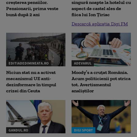
creșterea pensiilor.
singură noapte la hotelul cu
Pensionarii, prima veste
aspect de castel ales de
bună după 2 ani
fiica lui Ion Țiriac
Descarcă aplicația Digi FM
EDITIADEDIMINEATA.RO
ADEVARUL
Niciun stat nu a activat
Moody’s a cruțat România.
mecanismul UE anti-
Acum politicienii pot strica
dezinformare în timpul
tot. Avertismentul
crizei din Ceuta
analiștilor
GANDUL.RO
DIGI SPORT