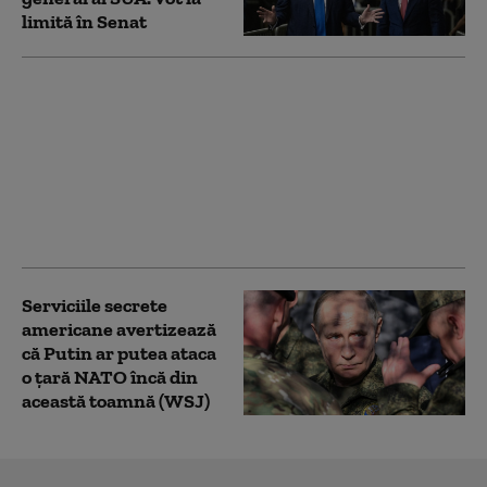
limită în Senat
Noi măsuri ale
administrației Trump
împotriva
universităților:
Investigații privind
admiterea și protestele
pro-palestiniene
Serviciile secrete
americane avertizează
că Putin ar putea ataca
o țară NATO încă din
această toamnă (WSJ)