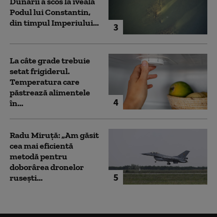
Dunării a scos la iveală
Podul lui Constantin,
din timpul Imperiului...
3
La câte grade trebuie
setat frigiderul.
Temperatura care
păstrează alimentele
4
în...
Radu Miruță: „Am găsit
cea mai eficientă
metodă pentru
doborârea dronelor
5
rusești...