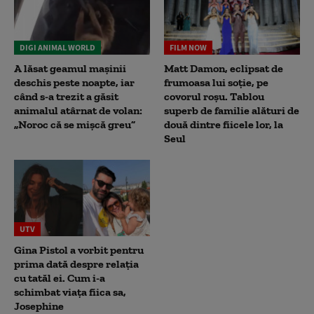
DIGI ANIMAL WORLD
FILM NOW
A lăsat geamul mașinii
Matt Damon, eclipsat de
deschis peste noapte, iar
frumoasa lui soție, pe
când s-a trezit a găsit
covorul roșu. Tablou
animalul atârnat de volan:
superb de familie alături de
„Noroc că se mișcă greu”
două dintre fiicele lor, la
Seul
UTV
Gina Pistol a vorbit pentru
prima dată despre relația
cu tatăl ei. Cum i-a
schimbat viața fiica sa,
Josephine