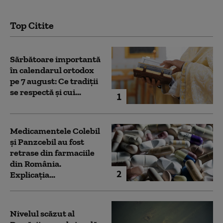
Top Citite
Sărbătoare importantă
în calendarul ortodox
pe 7 august: Ce tradiții
se respectă și cui...
1
Medicamentele Colebil
și Panzcebil au fost
retrase din farmaciile
din România.
2
Explicația...
Nivelul scăzut al