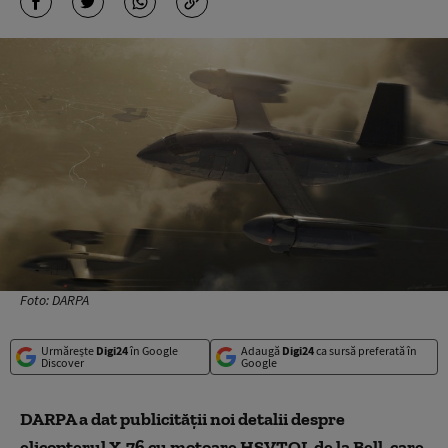
Foto: DARPA
Urmărește
Digi24
în Google
Adaugă
Digi24
ca sursă preferată în
Discover
Google
DARPA a dat publicității noi detalii despre
elicopterul X-76 cu motoare HSVTOL de la Bell, care