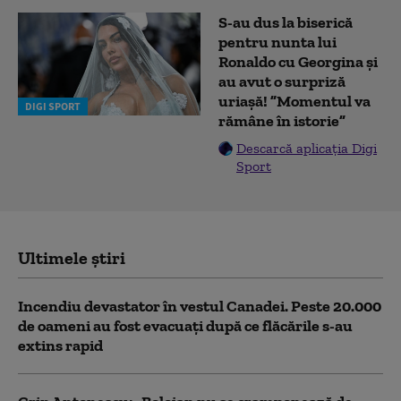
S-au dus la biserică
pentru nunta lui
Ronaldo cu Georgina și
au avut o surpriză
uriașă! ”Momentul va
DIGI SPORT
rămâne în istorie”
Descarcă aplicația Digi
Sport
Ultimele știri
Incendiu devastator în vestul Canadei. Peste 20.000
de oameni au fost evacuați după ce flăcările s-au
extins rapid