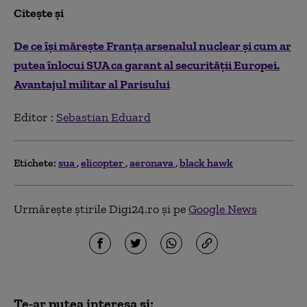
Citește și
De ce își mărește Franța arsenalul nuclear și cum ar
putea înlocui SUA ca garant al securității Europei.
Avantajul militar al Parisului
Editor :
Sebastian Eduard
Etichete:
sua
elicopter
aeronava
black hawk
Urmărește știrile Digi24.ro și pe
Google News
Te-ar putea interesa și: