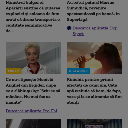
Ministrul bulgar al
Au bătut palma! Marius
Apărării susține că puterea
Șumudică, revenire
exploziei și coloana de fum
spectaculoasă pe bancă, în
arată că drona transporta o
SuperLigă
cantitate semnificativă
Descarcă aplicația Digi
de...
Sport
PRO FM
DIGI WORLD
Ce nu-i lipsește Monicăi
Rinichii, printre primii
Anghel din frigider, după
afectați de caniculă. Câtă
ce a slăbit 40 kg: “Știu ce să
apă trebuie să bem, de fapt,
mănânc. Nu mai fac ca
vara și la ce alimente să fim
înainte”
atenți
Descarcă aplicația Pro FM