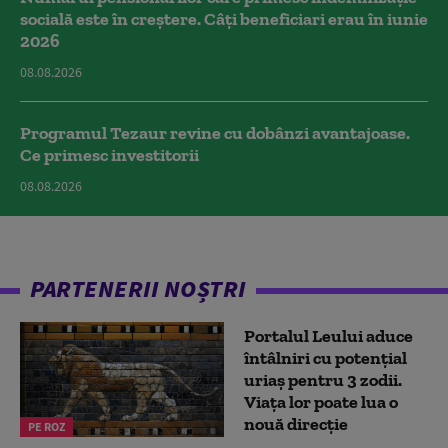
socială este în creștere. Câți beneficiari erau în iunie
2026
08.08.2026
Programul Tezaur revine cu dobânzi avantajoase.
Ce primesc investitorii
08.08.2026
PARTENERII NOȘTRI
Portalul Leului aduce
întâlniri cu potențial
uriaș pentru 3 zodii.
Viața lor poate lua o
nouă direcție
PE ROZ