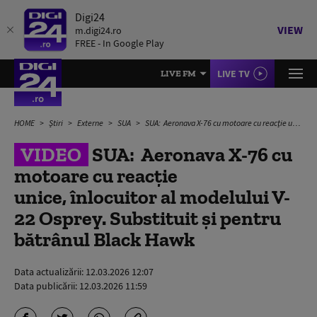
Digi24
VIEW
m.digi24.ro
FREE - In Google Play
LIVE TV
LIVE FM
HOME
Știri
Externe
SUA
SUA: Aeronava X-76 cu motoare cu reacție unice, înlocuitor al modelului V-22 Osprey. Substituit și pentru bătrânul Black Hawk
VIDEO
SUA: Aeronava X-76 cu
motoare cu reacție
unice, înlocuitor al modelului V-
22 Osprey. Substituit și pentru
bătrânul Black Hawk
Data actualizării:
12.03.2026 12:07
Data publicării:
12.03.2026 11:59