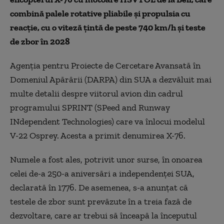
combină palele rotative pliabile și propulsia cu
reacție, cu o viteză țintă de peste 740 km/h și teste
de zbor în 2028
Agenția pentru Proiecte de Cercetare Avansată în
Domeniul Apărării (DARPA) din SUA a dezvăluit mai
multe detalii despre viitorul avion din cadrul
programului SPRINT (SPeed and Runway
INdependent Technologies) care va înlocui modelul
V-22 Osprey. Acesta a primit denumirea X-76.
Numele a fost ales, potrivit unor surse, în onoarea
celei de-a 250-a aniversări a independenței SUA,
declarată în 1776. De asemenea, s-a anunțat că
testele de zbor sunt prevăzute în a treia fază de
dezvoltare, care ar trebui să înceapă la începutul