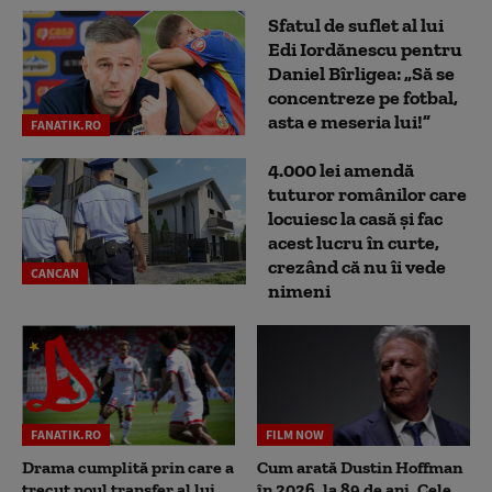
Sfatul de suflet al lui
Edi Iordănescu pentru
Daniel Bîrligea: „Să se
concentreze pe fotbal,
asta e meseria lui!”
FANATIK.RO
4.000 lei amendă
tuturor românilor care
locuiesc la casă și fac
acest lucru în curte,
crezând că nu îi vede
CANCAN
nimeni
FANATIK.RO
FILM NOW
Drama cumplită prin care a
Cum arată Dustin Hoffman
trecut noul transfer al lui
în 2026, la 89 de ani. Cele