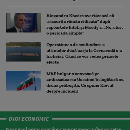
Alexandru Nazare avertizează că
„riscurile rămân ridicate” după
rapoartele Fitch și Moody’s: „Nu a fost
o perioadă simplă”
Operațiunea de scufundare a
ultimelor două barje la Cernavodă s-a
încheiat. Când se vor vedea primele
efecte
MAE bulgar o convoacă pe
ambasadoarea Ucrainei în legătură cu
drona prăbuşită. Ce spune Kievul
despre incident
DIGI ECONOMIC
Numărul pensionarilor care primesc indemnizaţie