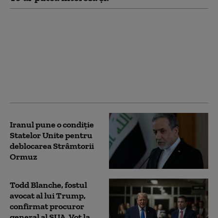
SUA, acuzate că
încearcă să „exporte”
MAGA în Marea
Britanie. Granturi
pentru „educație
publică” stârnesc
controverse
Iranul pune o condiție
Statelor Unite pentru
deblocarea Strâmtorii
Ormuz
Todd Blanche, fostul
avocat al lui Trump,
confirmat procuror
general al SUA. Vot la