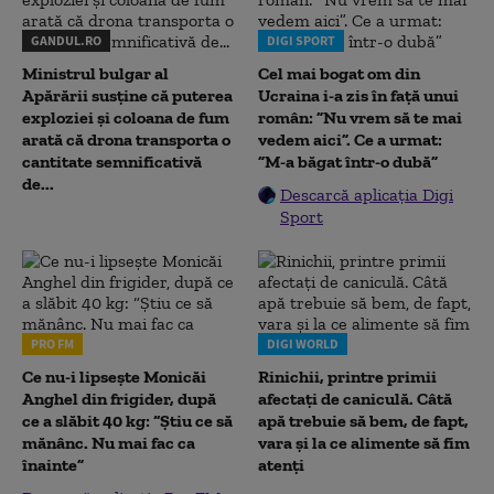
GANDUL.RO
DIGI SPORT
Ministrul bulgar al
Cel mai bogat om din
Apărării susține că puterea
Ucraina i-a zis în față unui
exploziei și coloana de fum
român: ”Nu vrem să te mai
arată că drona transporta o
vedem aici”. Ce a urmat:
cantitate semnificativă
”M-a băgat într-o dubă”
de...
Descarcă aplicația Digi
Sport
PRO FM
DIGI WORLD
Ce nu-i lipsește Monicăi
Rinichii, printre primii
Anghel din frigider, după
afectați de caniculă. Câtă
ce a slăbit 40 kg: “Știu ce să
apă trebuie să bem, de fapt,
mănânc. Nu mai fac ca
vara și la ce alimente să fim
înainte”
atenți