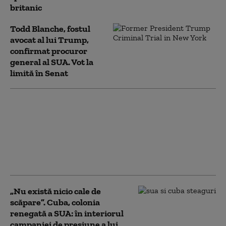
britanic
Todd Blanche, fostul
avocat al lui Trump,
confirmat procuror
general al SUA. Vot la
limită în Senat
Groenlanda, sub
presiunea lui Trump. O
companie din Texas
forțează limitele: foraj
petrolier fără acordul
autorităților locale
„Nu există nicio cale de
scăpare”. Cuba, colonia
renegată a SUA: în interiorul
campaniei de presiune a lui