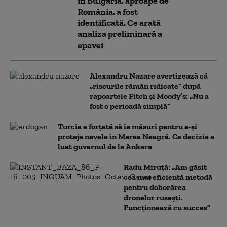
în Bulgaria, aproape de
România, a fost
identificată. Ce arată
analiza preliminară a
epavei
Alexandru Nazare avertizează că
„riscurile rămân ridicate” după
rapoartele Fitch și Moody’s: „Nu a
fost o perioadă simplă”
Turcia e forțată să ia măsuri pentru a-și
proteja navele în Marea Neagră. Ce decizie a
luat guvernul de la Ankara
Radu Miruță: „Am găsit
cea mai eficientă metodă
pentru doborârea
dronelor rusești.
Funcționează cu succes”