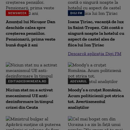
NEWSWEEK
DIGI FM
Anunțul lui Nicușor Dan
Ioana Țiriac, vacanță de lux
deschide calea spre
în Saint-Tropez. Cât costă o
creșterea pensiilor.
singură noapte la hotelul cu
Pensionarii, prima veste
aspect de castel ales de
bună după 2 ani
fiica lui Ion Țiriac
Descarcă aplicația Digi FM
EDITIADEDIMINEATA.RO
ADEVARUL
Niciun stat nu a activat
Moody’s a cruțat România.
mecanismul UE anti-
Acum politicienii pot strica
dezinformare în timpul
tot. Avertismentul
crizei din Ceuta
analiștilor