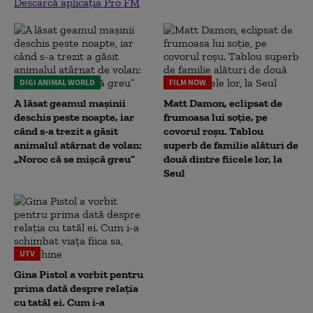
Descarcă aplicația Pro FM
DIGI ANIMAL WORLD
FILM NOW
A lăsat geamul mașinii
Matt Damon, eclipsat de
deschis peste noapte, iar
frumoasa lui soție, pe
când s-a trezit a găsit
covorul roșu. Tablou
animalul atârnat de volan:
superb de familie alături de
„Noroc că se mișcă greu”
două dintre fiicele lor, la
Seul
UTV
Gina Pistol a vorbit pentru
prima dată despre relația
cu tatăl ei. Cum i-a