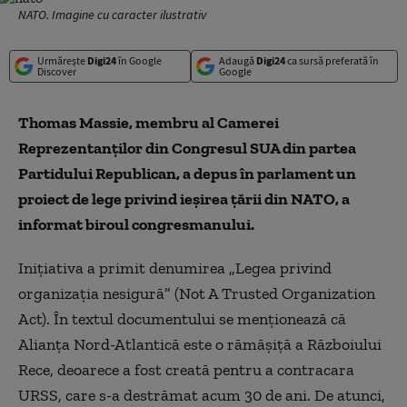
NATO. Imagine cu caracter ilustrativ
Urmărește
Digi24
în Google
Adaugă
Digi24
ca sursă preferată în
Discover
Google
Thomas Massie, membru al Camerei
Reprezentanților din Congresul SUA din partea
Partidului Republican, a depus în parlament un
proiect de lege privind ieșirea țării din NATO, a
informat biroul congresmanului.
Inițiativa a primit denumirea „Legea privind
organizația nesigură” (Not A Trusted Organization
Act). În textul documentului se menționează că
Alianța Nord-Atlantică este o rămășiță a Războiului
Rece, deoarece a fost creată pentru a contracara
URSS, care s-a destrămat acum 30 de ani. De atunci,