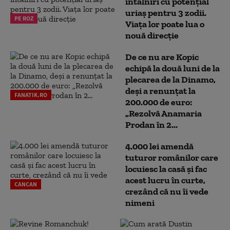
întâlniri cu potențial
uriaș pentru 3 zodii.
PE ROZ
Viața lor poate lua o
nouă direcție
De ce nu are Kopic
echipă la două luni de la
plecarea de la Dinamo,
deși a renunțat la
FANATIK.RO
200.000 de euro:
„Rezolvă Anamaria
Prodan în 2...
4.000 lei amendă
tuturor românilor care
locuiesc la casă și fac
acest lucru în curte,
CANCAN
crezând că nu îi vede
nimeni