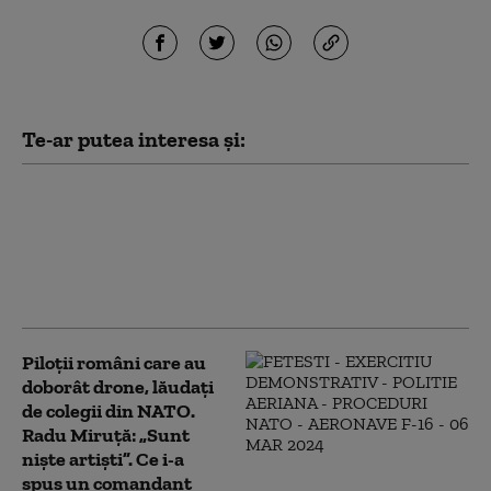
Te-ar putea interesa și:
SUA oferă Columbiei un
miliard de dolari chiar în
prima zi de mandat a noului
președinte. Ce promite
„Tigrul”, aliatul lui Trump
Piloții români care au
doborât drone, lăudați
de colegii din NATO.
Radu Miruță: „Sunt
niște artiști”. Ce i-a
spus un comandant