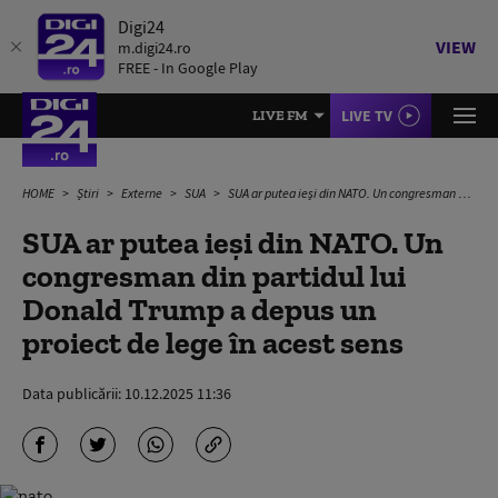
Digi24
VIEW
m.digi24.ro
FREE - In Google Play
LIVE TV
LIVE FM
HOME
Știri
Externe
SUA
SUA ar putea ieși din NATO. Un congresman din partidul lui Donald Trump a depus un proiect de lege în acest sens
SUA ar putea ieși din NATO. Un
congresman din partidul lui
Donald Trump a depus un
proiect de lege în acest sens
Data publicării:
10.12.2025 11:36