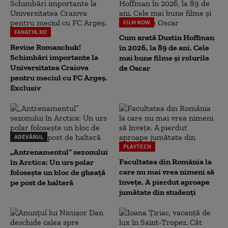
FILM NOW
FANATIK.RO
Cum arată Dustin Hoffman
Revine Romanchuk!
în 2026, la 89 de ani. Cele
Schimbări importante la
mai bune filme și rolurile
Universitatea Craiova
de Oscar
pentru meciul cu FC Argeş.
Exclusiv
ADEVĂRUL
PLAYTECH
„Antrenamentul” sezonului
Facultatea din România la
în Arctica: Un urs polar
care nu mai vrea nimeni să
folosește un bloc de gheață
înveţe. A pierdut aproape
pe post de halteră
jumătate din studenţi