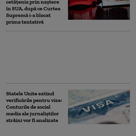
cetățenia prin naștere
în SUA, după ce Curtea
Supremă i-a blocat
prima tentativă
SUA impun noi
sancţiuni împotriva
Cubei. Marco Rubio:
„Nu vom tolera
operaţiuni ostile la uşa
noastră”
Statele Unite extind
verificările pentru vize:
Conturile de social
media ale jurnaliștilor
străini vor fi analizate