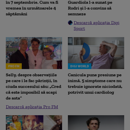
în 7 septembrie. Cum va fi
Guardiola l-a sunat pe
vremea în următoarele 4
Rodri și l-a convins să
săptămâni
semneze
Descarcă aplicația Digi
Sport
PRO FM
DIGI WORLD
Selly, despre observațiile
Canicula pune presiune pe
pe care i le fac părinții, în
inimă. 5 simptome care nu
ciuda succesului său: „Cred
trebuie ignorate niciodată,
că este imposibil să scapi
potrivit unui cardiolog
de asta”
Descarcă aplicația Pro FM