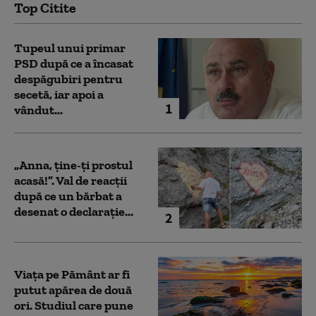
Top Citite
Tupeul unui primar
PSD după ce a încasat
despăgubiri pentru
secetă, iar apoi a
1
vândut...
„Anna, ţine-ţi prostul
acasă!”. Val de reacții
după ce un bărbat a
desenat o declarație...
2
Viața pe Pământ ar fi
putut apărea de două
ori. Studiul care pune