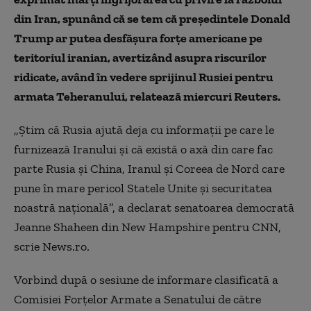
din Iran, spunând că se tem că preşedintele Donald
Trump ar putea desfăşura forţe americane pe
teritoriul iranian, avertizând asupra riscurilor
ridicate, având în vedere sprijinul Rusiei pentru
armata Teheranului, relatează miercuri Reuters.
„Ştim că Rusia ajută deja cu informaţii pe care le
furnizează Iranului şi că există o axă din care fac
parte Rusia şi China, Iranul şi Coreea de Nord care
pune în mare pericol Statele Unite şi securitatea
noastră naţională”, a declarat senatoarea democrată
Jeanne Shaheen din New Hampshire pentru CNN,
scrie News.ro.
Vorbind după o sesiune de informare clasificată a
Comisiei Forţelor Armate a Senatului de către