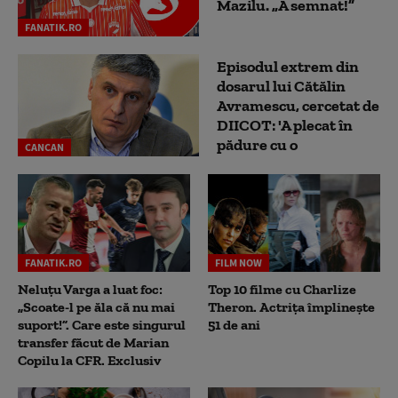
Mazilu. „A semnat!”
FANATIK.RO
Episodul extrem din
dosarul lui Cătălin
Avramescu, cercetat de
DIICOT: 'A plecat în
pădure cu o
CANCAN
FANATIK.RO
FILM NOW
Neluțu Varga a luat foc:
Top 10 filme cu Charlize
„Scoate-l pe ăla că nu mai
Theron. Actrița împlinește
suport!”. Care este singurul
51 de ani
transfer făcut de Marian
Copilu la CFR. Exclusiv