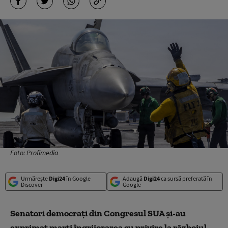
Foto: Profimedia
Urmărește
Digi24
în Google
Adaugă
Digi24
ca sursă preferată în
Discover
Google
Senatori democraţi din Congresul SUA şi-au
exprimat marţi îngrijorarea cu privire la războiul