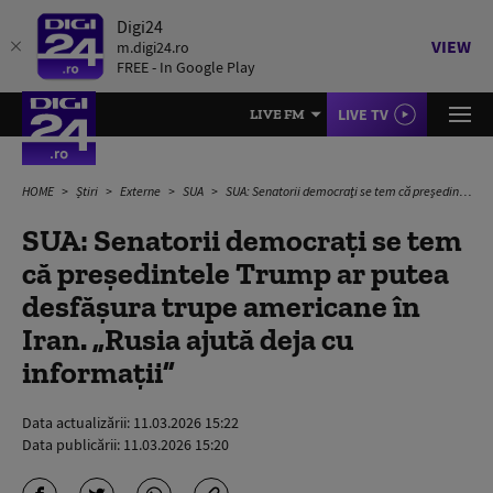
Digi24
VIEW
m.digi24.ro
FREE - In Google Play
LIVE TV
LIVE FM
HOME
Știri
Externe
SUA
SUA: Senatorii democraţi se tem că preşedintele Trump ar putea desfăşura trupe americane în Iran. „Rusia ajută deja cu informații”
SUA: Senatorii democraţi se tem
că preşedintele Trump ar putea
desfăşura trupe americane în
Iran. „Rusia ajută deja cu
informații”
Data actualizării:
11.03.2026 15:22
Data publicării:
11.03.2026 15:20