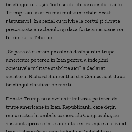
briefinguri cu uşile închise oferite de consilieri ai lui
Trump i-au lăsat cu mai multe întrebări decât
răspunsuri, în special cu privire la costul şi durata
preconizată a războiului şi dacă forţe americane vor
fi trimise la Teheran.
„Se pare că suntem pe cale să desfăşurăm trupe
americane pe teren în Iran pentru a îndeplini
obiectivele militare stabilite aici”, a declarat
senatorul Richard Blumenthal din Connecticut după
briefingul clasificat de marţi.
Donald Trump nu a exclus trimiterea pe teren de
trupe americane în Iran. Republicanii, care deţin
majoritatea în ambele camere ale Congresului, au
susţinut aproape în unanimitate strategia sa privind
Iranul, doar câţiva exprimându-şi îndoielile cu