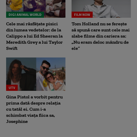
DIGI ANIMAL WORLD
FILM NOW
Cele mai răsfățate pisici
Tom Holland nu se ferește
din lumea vedetelor: de la
să spună care sunt cele mai
Calippo a lui Ed Sheeran la
slabe filme din cariera sa:
Meredith Grey a lui Taylor
„Nu eram deloc mândru de
Swift
ele”
UTV
Gina Pistol a vorbit pentru
prima dată despre relația
cu tatăl ei. Cum i-a
schimbat viața fiica sa,
Josephine