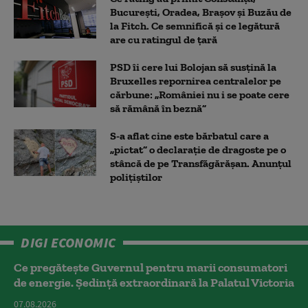
București, Oradea, Brașov și Buzău de
la Fitch. Ce semnifică și ce legătură
are cu ratingul de țară
PSD îi cere lui Bolojan să susțină la
Bruxelles repornirea centralelor pe
cărbune: „României nu i se poate cere
să rămână în beznă”
S-a aflat cine este bărbatul care a
„pictat” o declarație de dragoste pe o
stâncă de pe Transfăgărășan. Anunțul
polițiștilor
DIGI ECONOMIC
Ce pregătește Guvernul pentru marii consumatori
de energie. Ședință extraordinară la Palatul Victoria
07.08.2026