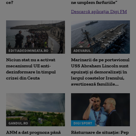
ce?
ne umplem farfuriile”
Descarcă aplicația Digi FM
EDITIADEDIMINEATA.RO
ADEVARUL
Niciun stat nu a activat
Marinarii de pe portavionul
mecanismul UE anti-
USS Abraham Lincoln sunt
dezinformare în timpul
epuizați și demoralizați în
crizei din Ceuta
largul coastelor Iranului,
avertizează familiile...
GANDUL.RO
DIGI SPORT
ANM a dat prognoza până
Răsturnare de situație: Pep