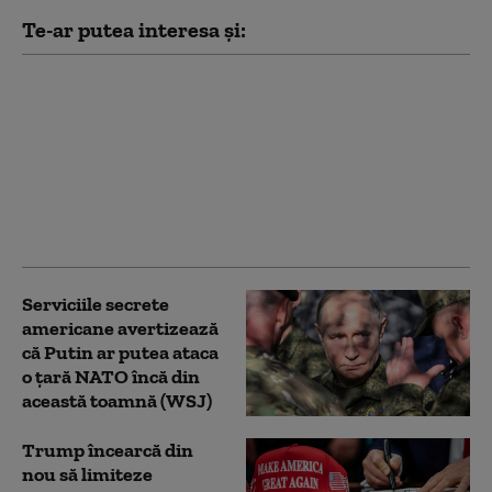
Te-ar putea interesa și:
Noi măsuri ale
administrației Trump
împotriva
universităților:
Investigații privind
admiterea și protestele
pro-palestiniene
Serviciile secrete
americane avertizează
că Putin ar putea ataca
o țară NATO încă din
această toamnă (WSJ)
Trump încearcă din
nou să limiteze