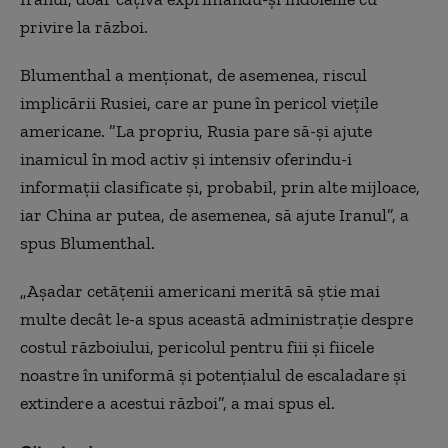
privire la război.
Blumenthal a menţionat, de asemenea, riscul
implicării Rusiei, care ar pune în pericol vieţile
americane. ”La propriu, Rusia pare să-şi ajute
inamicul în mod activ şi intensiv oferindu-i
informaţii clasificate şi, probabil, prin alte mijloace,
iar China ar putea, de asemenea, să ajute Iranul”, a
spus Blumenthal.
„Aşadar cetăţenii americani merită să ştie mai
multe decât le-a spus această administraţie despre
costul războiului, pericolul pentru fiii şi fiicele
noastre în uniformă şi potenţialul de escaladare şi
extindere a acestui război”, a mai spus el.