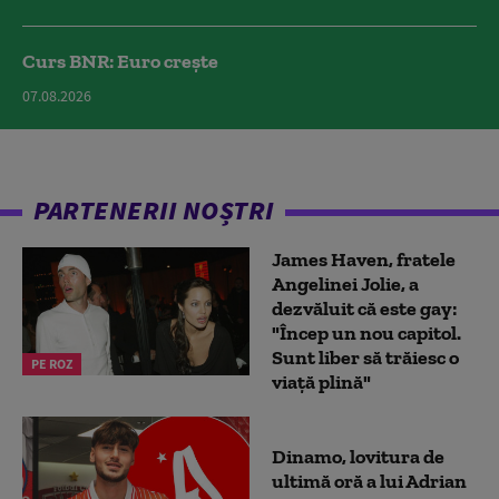
Curs BNR: Euro crește
07.08.2026
PARTENERII NOȘTRI
James Haven, fratele
Angelinei Jolie, a
dezvăluit că este gay:
"Încep un nou capitol.
Sunt liber să trăiesc o
PE ROZ
viață plină"
Dinamo, lovitura de
ultimă oră a lui Adrian