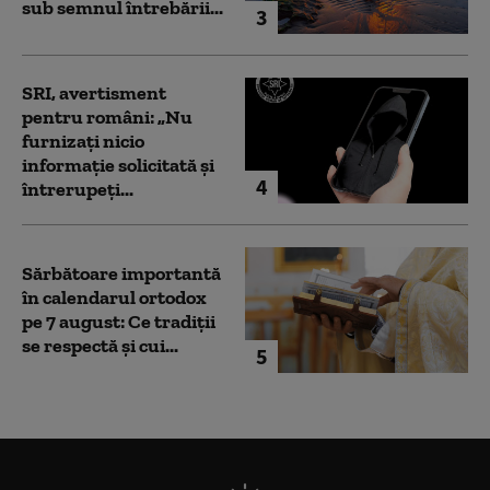
sub semnul întrebării...
3
SRI, avertisment
pentru români: „Nu
furnizați nicio
informație solicitată și
4
întrerupeți...
Sărbătoare importantă
în calendarul ortodox
pe 7 august: Ce tradiții
se respectă și cui...
5