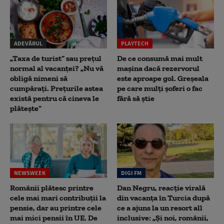
ADEVĂRUL
PLAYTECH
„Taxa de turist” sau prețul
De ce consumă mai mult
normal al vacanței? „Nu vă
mașina dacă rezervorul
obligă nimeni să
este aproape gol. Greșeala
cumpărați. Prețurile astea
pe care mulți șoferi o fac
există pentru că cineva le
fără să știe
plătește”
NEWSWEEK
DIGI FM
Românii plătesc printre
Dan Negru, reacție virală
cele mai mari contribuții la
din vacanța în Turcia după
pensie, dar au printre cele
ce a ajuns la un resort all
mai mici pensii în UE. De
inclusive: „Și noi, românii,