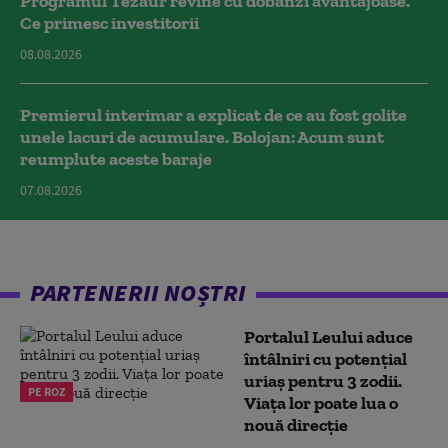
Programul Tezaur revine cu dobânzi avantajoase.
Ce primesc investitorii
08.08.2026
Premierul interimar a explicat de ce au fost golite
unele lacuri de acumulare. Bolojan: Acum sunt
reumplute aceste baraje
07.08.2026
PARTENERII NOȘTRI
Portalul Leului aduce
întâlniri cu potențial
uriaș pentru 3 zodii.
PE ROZ
Viața lor poate lua o
nouă direcție