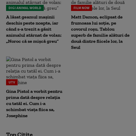
DIGI ANIMAL WORLD
FILM NOW
A lăsat geamul mașinii
Matt Damon, eclipsat de
deschis peste noapte, iar
frumoasa lui soție, pe
când s-a trezit a găsit
covorul roșu. Tablou
animalul atârnat de volan:
superb de familie alături de
„Noroc că se mișcă greu”
două dintre fiicele lor, la
Seul
UTV
Gina Pistol a vorbit pentru
prima dată despre relația
cu tatăl ei. Cum i-a
schimbat viața fiica sa,
Josephine
Top Citite