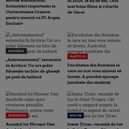
Revine Romanchuk!
în 2026, la 89 de ani. Cele
Schimbări importante la
mai bune filme și rolurile
Universitatea Craiova
de Oscar
pentru meciul cu FC Argeş.
Exclusiv
ADEVĂRUL
PLAYTECH
„Antrenamentul” sezonului
Facultatea din România la
în Arctica: Un urs polar
care nu mai vrea nimeni să
folosește un bloc de gheață
înveţe. A pierdut aproape
pe post de halteră
jumătate din studenţi
NEWSWEEK
DIGI FM
Anunțul lui Nicușor Dan
Ioana Țiriac, vacanță de lux