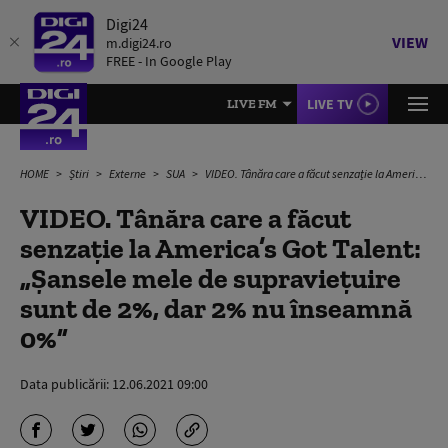
Digi24
VIEW
m.digi24.ro
FREE - In Google Play
LIVE TV
LIVE FM
HOME
Știri
Externe
SUA
VIDEO. Tânăra care a făcut senzație la America’s Got Talent: „Șansele mele de supraviețuire sunt de 2%, dar 2% nu înseamnă 0%”
VIDEO. Tânăra care a făcut
senzație la America’s Got Talent:
„Șansele mele de supraviețuire
sunt de 2%, dar 2% nu înseamnă
0%”
Data publicării:
12.06.2021 09:00