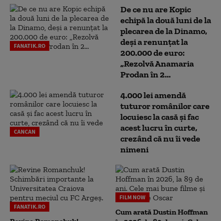
De ce nu are Kopic
echipă la două luni de la
plecarea de la Dinamo,
deși a renunțat la
FANATIK.RO
200.000 de euro:
„Rezolvă Anamaria
Prodan în 2...
4.000 lei amendă
tuturor românilor care
locuiesc la casă și fac
acest lucru în curte,
CANCAN
crezând că nu îi vede
nimeni
FILM NOW
FANATIK.RO
Cum arată Dustin Hoffman