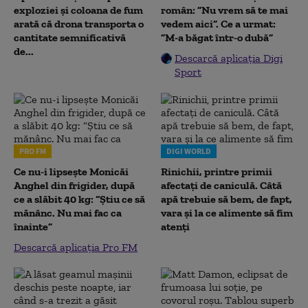
exploziei și coloana de fum
român: ”Nu vrem să te mai
arată că drona transporta o
vedem aici”. Ce a urmat:
cantitate semnificativă
”M-a băgat într-o dubă”
de...
Descarcă aplicația Digi
Sport
PRO FM
DIGI WORLD
Ce nu-i lipsește Monicăi
Rinichii, printre primii
Anghel din frigider, după
afectați de caniculă. Câtă
ce a slăbit 40 kg: “Știu ce să
apă trebuie să bem, de fapt,
mănânc. Nu mai fac ca
vara și la ce alimente să fim
înainte”
atenți
Descarcă aplicația Pro FM