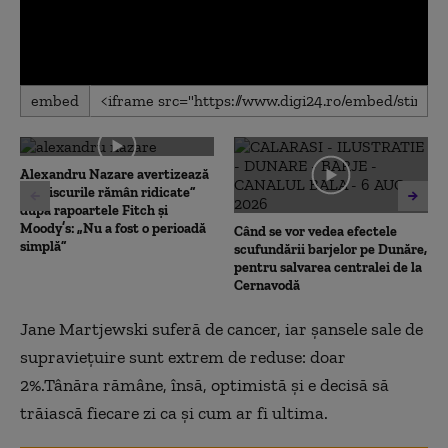
0
embed
seconds
of
0
seconds
Alexandru Nazare avertizează
că „riscurile rămân ridicate”
după rapoartele Fitch și
Moody’s: „Nu a fost o perioadă
Când se vor vedea efectele
simplă”
scufundării barjelor pe Dunăre,
pentru salvarea centralei de la
Cernavodă
Jane Martjewski suferă de cancer, iar șansele sale de
supraviețuire sunt extrem de reduse: doar
2%.Tânăra rămâne, însă, optimistă și e decisă să
trăiască fiecare zi ca și cum ar fi ultima.