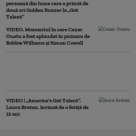
persoană din lume care a primit de
două ori Golden Buzzer la „Got
Talent”
VIDEO. Momentul în care Cezar
Ouatu a fost aplaudat în picioare de
Robbie Williams și Simon Cowell
Cine este cântăreața de
12 ani care a învins-o pe
Laura Bretan la
„America's got talent”
VIDEO | „America's Got Talent”.
Laura Bretan, învinsă de o fetiță de
12 ani