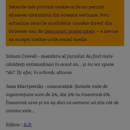
Setarile tale privind cookie-urile nu permit
afisarea continutul din aceasta sectiune. Poti
actualiza setarile modulelor coookie direct din
browser sau de
Gestionați preferințele
– e nevoie
sa accepti cookie-urile social media
Simon Cowell - membru al juriului:
Au fost niște
cântăreți extraordinari în acest an... și nu voi spune
"da". Îți ofer, în schimb, altceva.
Jane Martjewski - concurentă:
Șansele mele de
supraviețuire sunt de 2%, dar 2% nu înseamnă 0%.
Înseamnă ceva și mi-aș dori ca oamenii să știe cât de
uimitor este...
Editor :
A.P.