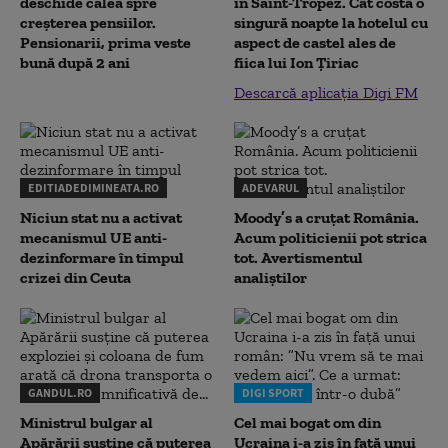
deschide calea spre
în Saint-Tropez. Cât costă o
creșterea pensiilor.
singură noapte la hotelul cu
Pensionarii, prima veste
aspect de castel ales de
bună după 2 ani
fiica lui Ion Țiriac
Descarcă aplicația Digi FM
EDITIADEDIMINEATA.RO
ADEVARUL
Niciun stat nu a activat
Moody’s a cruțat România.
mecanismul UE anti-
Acum politicienii pot strica
dezinformare în timpul
tot. Avertismentul
crizei din Ceuta
analiștilor
GANDUL.RO
DIGI SPORT
Ministrul bulgar al
Cel mai bogat om din
Apărării susține că puterea
Ucraina i-a zis în față unui