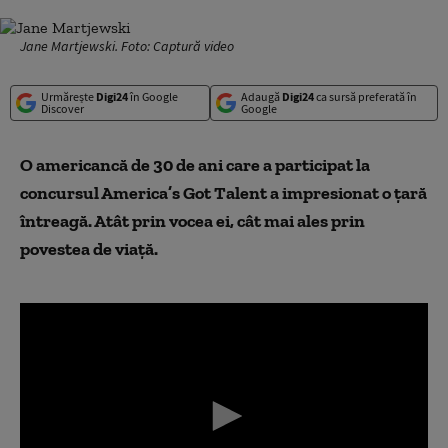
Jane Martjewski. Foto: Captură video
Urmărește
Digi24
în Google
Adaugă
Digi24
ca sursă preferată în
Discover
Google
O americancă de 30 de ani care a participat la
concursul America’s Got Talent a impresionat o țară
întreagă. Atât prin vocea ei, cât mai ales prin
povestea de viață.