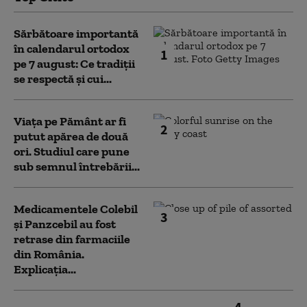
Sărbătoare importantă
în calendarul ortodox
1
pe 7 august: Ce tradiții
se respectă și cui...
Viața pe Pământ ar fi
2
putut apărea de două
ori. Studiul care pune
sub semnul întrebării...
Medicamentele Colebil
3
și Panzcebil au fost
retrase din farmaciile
din România.
Explicația...
4