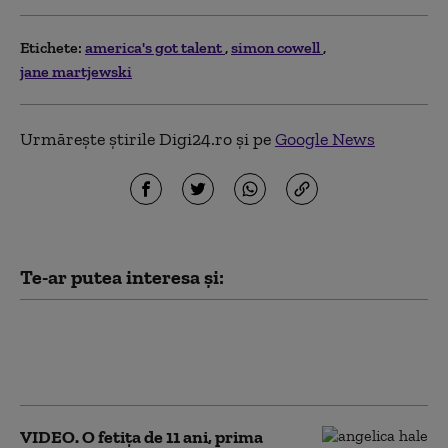
Etichete:
america's got talent
simon cowell
jane martjewski
Urmărește știrile Digi24.ro și pe
Google News
Te-ar putea interesa și:
Un român a câștigat "America's Got Talent
2023" și premiul de un milion de dolari cu un
moment de dresaj canin
VIDEO. O fetița de 11 ani, prima