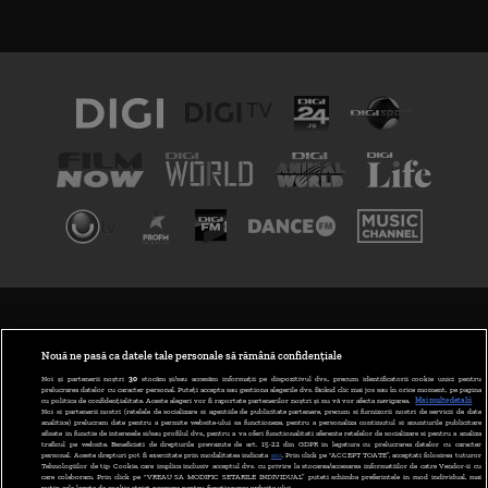
TERMENI ȘI CONDIȚII
POLITICA DE CONFIDENȚIALITATE
Nouă ne pasă ca datele tale personale să rămână confidențiale
Noi și partenerii noștri
30
stocăm și/sau accesăm informații pe dispozitivul dvs., precum identificatorii cookie unici pentru
prelucrarea datelor cu caracter personal. Puteți accepta sau gestiona alegerile dvs. făcând clic mai jos sau în orice moment, pe pagina
ABONARE DIGI TV
cu politica de confidențialitate. Aceste alegeri vor fi raportate partenerilor noștri și nu vă vor afecta navigarea.
Mai multe detalii
Noi si partenerii nostri (retelele de socializare si agentiile de publicitate partenere, precum si furnizorii nostri de servicii de date
analitice) prelucram date pentru a permite website-ului sa functioneze, pentru a personaliza continutul si anunturile publicitare
GESTIONAȚI PREFERINȚELE
afisate in functie de interesele si/sau profilul dvs., pentru a va oferi functionalitati aferente retelelor de socializare si pentru a analiza
traficul pe website. Beneficiati de drepturile prevazute de art. 15-22 din GDPR in legatura cu prelucrarea datelor cu caracter
personal. Aceste drepturi pot fi exercitate prin modalitatea indicata
aici
. Prin click pe “ACCEPT TOATE”, acceptati folosirea tuturor
CODUL DIGI24
Tehnologiilor de tip Cookie, care implica inclusiv acceptul dvs. cu privire la stocarea/accesarea informatiilor de catre Vendor-ii cu
care colaboram. Prin click pe “VREAU SA MODIFIC SETARILE INDIVIDUAL” puteti schimba preferintele in mod individual, mai
putin cele legate de cookie strict necesare pentru functionarea website-ului.