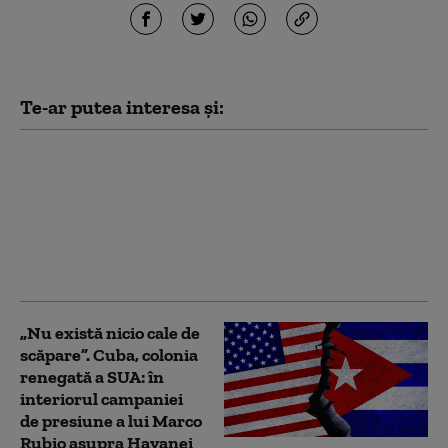
Te-ar putea interesa și:
Groenlanda, sub
presiunea lui Trump. O
companie din Texas
forțează limitele: foraj
petrolier fără acordul
autorităților locale
„Nu există nicio cale de
scăpare”. Cuba, colonia
renegată a SUA: în
interiorul campaniei
de presiune a lui Marco
Rubio asupra Havanei