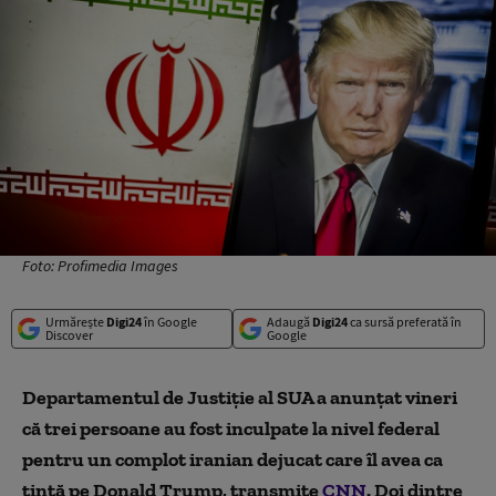
Foto: Profimedia Images
Urmărește
Digi24
în Google
Adaugă
Digi24
ca sursă preferată în
Discover
Google
Departamentul de Justiție al SUA a anunțat vineri
că trei persoane au fost inculpate la nivel federal
pentru un complot iranian dejucat care îl avea ca
țintă pe Donald Trump, transmite
CNN
. Doi dintre