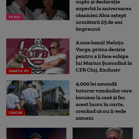
cuplu și declarație
superbă la aniversarea
căsniciei: Abia aștept
PE ROZ
următorii 25 de ani
împreună
A scos banii! Neluțu
Varga, prima decizie
pentru a îi face echipa
lui Marius Șumudică la
CFR Cluj. Exclusiv
FANATIK.RO
4.000 lei amendă
tuturor românilor care
locuiesc la casă și fac
acest lucru în curte,
crezând că nu îi vede
CANCAN
nimeni