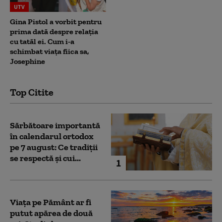
UTV
Gina Pistol a vorbit pentru
prima dată despre relația
cu tatăl ei. Cum i-a
schimbat viața fiica sa,
Josephine
Top Citite
Sărbătoare importantă
în calendarul ortodox
pe 7 august: Ce tradiții
se respectă și cui...
1
Viața pe Pământ ar fi
putut apărea de două