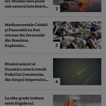
ori. Studiul care pune
sub semnul întrebării...
2
Medicamentele Colebil
și Panzcebil au fost
retrase din farmaciile
din România.
3
Explicația...
Nivelul scăzut al
Dunării a scos la iveală
Podul lui Constantin,
din timpul Imperiului...
4
La câte grade trebuie
setat frigiderul.