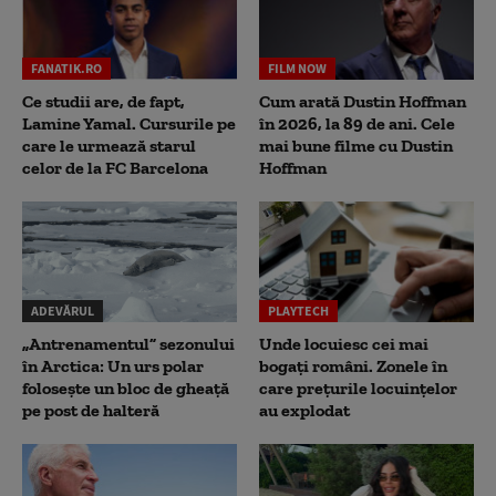
FANATIK.RO
FILM NOW
Ce studii are, de fapt,
Cum arată Dustin Hoffman
Lamine Yamal. Cursurile pe
în 2026, la 89 de ani. Cele
care le urmează starul
mai bune filme cu Dustin
celor de la FC Barcelona
Hoffman
ADEVĂRUL
PLAYTECH
„Antrenamentul” sezonului
Unde locuiesc cei mai
în Arctica: Un urs polar
bogați români. Zonele în
folosește un bloc de gheață
care prețurile locuințelor
pe post de halteră
au explodat