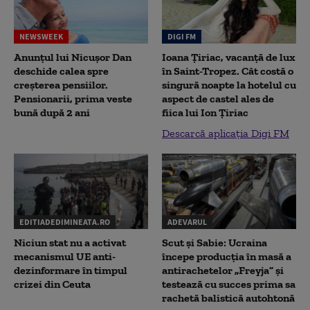
NEWSWEEK
DIGI FM
Anunțul lui Nicușor Dan
Ioana Țiriac, vacanță de lux
deschide calea spre
în Saint-Tropez. Cât costă o
creșterea pensiilor.
singură noapte la hotelul cu
Pensionarii, prima veste
aspect de castel ales de
bună după 2 ani
fiica lui Ion Țiriac
Descarcă aplicația Digi FM
EDITIADEDIMINEATA.RO
ADEVARUL
Niciun stat nu a activat
Scut și Sabie: Ucraina
mecanismul UE anti-
începe producția în masă a
dezinformare în timpul
antirachetelor „Freyja” și
crizei din Ceuta
testează cu succes prima sa
rachetă balistică autohtonă