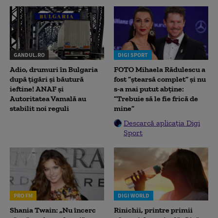
GANDUL.RO
DIGI SPORT
Adio, drumuri în Bulgaria
FOTO Mihaela Rădulescu a
după țigări și băutură
fost ”ștearsă complet” și nu
ieftine! ANAF și
s-a mai putut abține:
Autoritatea Vamală au
”Trebuie să le fie frică de
stabilit noi reguli
mine”
Descarcă aplicația Digi
Sport
PRO FM
DIGI WORLD
Shania Twain: „Nu încerc
Rinichii, printre primii