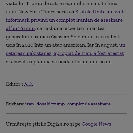
viața lui Trump de către regimul iranian. În luna
iulie, New York Times scria că
Statele Unite au avut
informații privind un complot iranian de asasinare
al lui Trump
, ca răzbunare pentru moartea
generalului iranian Qassem Soleimani, care a fost
ucis în 2020 într-un atac american. Iar în august,
un
cetățean pakistanez, apropiat de Iran, a fost arestat
și acuzat că plănuia să ucidă oficiali americani.
Editor :
A.C.
Etichete:
iran
donald trump
complot de asasinare
Urmărește știrile Digi24.ro și pe
Google News