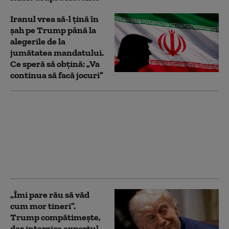
Iranul vrea să-l țină în
șah pe Trump până la
alegerile de la
jumătatea mandatului.
Ce speră să obțină: „Va
continua să facă jocuri”
Sindicatele îi cer noului
premier britanic să-l
preseze pe Trump să
încheie conflictul cu
Iranul: „Un dezastru
economic mondial”
„Îmi pare rău să văd
cum mor tineri”.
Trump compătimește,
dar interzice exportul