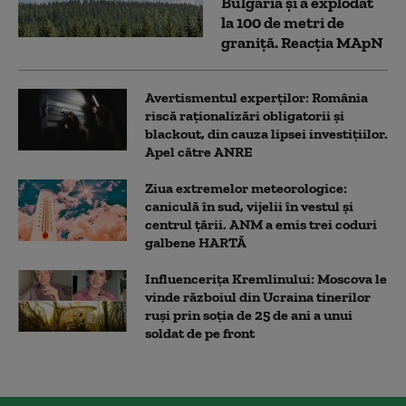
Bulgaria şi a explodat
la 100 de metri de
graniţă. Reacția MApN
Avertismentul experților: România
riscă raționalizări obligatorii și
blackout, din cauza lipsei investițiilor.
Apel către ANRE
Ziua extremelor meteorologice:
caniculă în sud, vijelii în vestul și
centrul țării. ANM a emis trei coduri
galbene HARTĂ
Influencerița Kremlinului: Moscova le
vinde războiul din Ucraina tinerilor
ruși prin soția de 25 de ani a unui
soldat de pe front