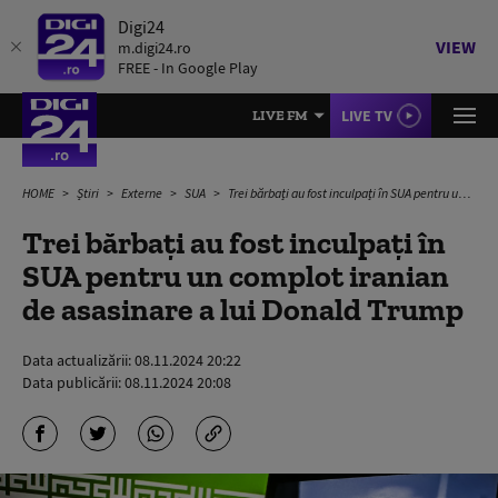
Digi24
VIEW
m.digi24.ro
FREE - In Google Play
LIVE TV
LIVE FM
HOME
Știri
Externe
SUA
Trei bărbați au fost inculpați în SUA pentru un complot iranian de asasinare a lui Donald Trump
Trei bărbați au fost inculpați în
SUA pentru un complot iranian
de asasinare a lui Donald Trump
Data actualizării:
08.11.2024 20:22
Data publicării:
08.11.2024 20:08