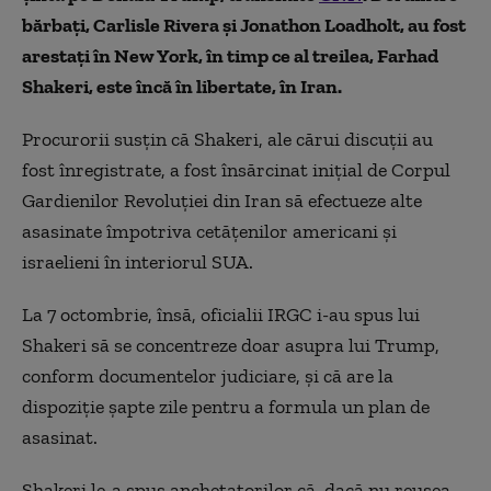
bărbați, Carlisle Rivera și Jonathon Loadholt, au fost
arestați în New York, în timp ce al treilea, Farhad
Shakeri, este încă în libertate, în Iran.
Procurorii susțin că Shakeri, ale cărui discuții au
fost înregistrate, a fost însărcinat inițial de Corpul
Gardienilor Revoluției din Iran să efectueze alte
asasinate împotriva cetățenilor americani și
israelieni în interiorul SUA.
La 7 octombrie, însă, oficialii IRGC i-au spus lui
Shakeri să se concentreze doar asupra lui Trump,
conform documentelor judiciare, și că are la
dispoziție șapte zile pentru a formula un plan de
asasinat.
Shakeri le-a spus anchetatorilor că, dacă nu reușea