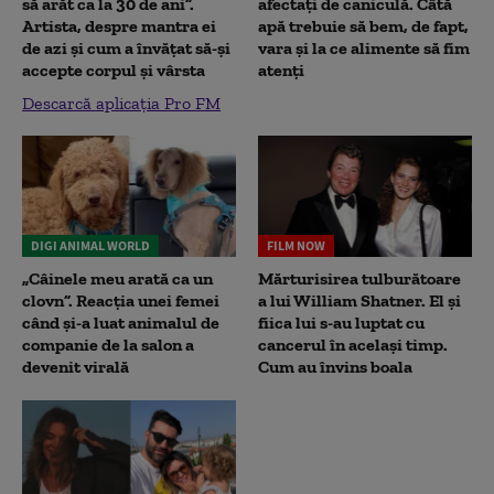
să arăt ca la 30 de ani”.
afectați de caniculă. Câtă
Artista, despre mantra ei
apă trebuie să bem, de fapt,
de azi și cum a învățat să-și
vara și la ce alimente să fim
accepte corpul și vârsta
atenți
Descarcă aplicația Pro FM
DIGI ANIMAL WORLD
FILM NOW
„Câinele meu arată ca un
Mărturisirea tulburătoare
clovn”. Reacția unei femei
a lui William Shatner. El și
când și-a luat animalul de
fiica lui s-au luptat cu
companie de la salon a
cancerul în același timp.
devenit virală
Cum au învins boala