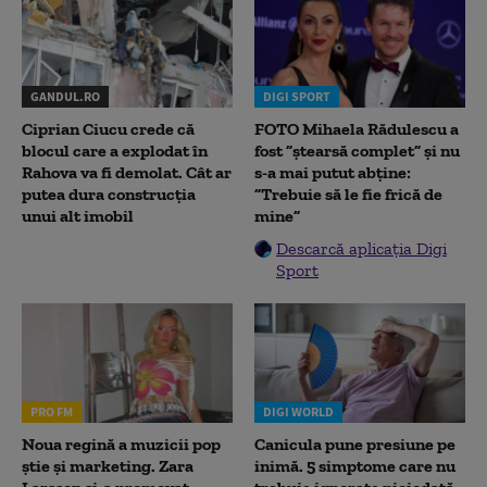
GANDUL.RO
DIGI SPORT
Ciprian Ciucu crede că
FOTO Mihaela Rădulescu a
blocul care a explodat în
fost ”ștearsă complet” și nu
Rahova va fi demolat. Cât ar
s-a mai putut abține:
putea dura construcția
”Trebuie să le fie frică de
unui alt imobil
mine”
Descarcă aplicația Digi
Sport
PRO FM
DIGI WORLD
Noua regină a muzicii pop
Canicula pune presiune pe
știe și marketing. Zara
inimă. 5 simptome care nu