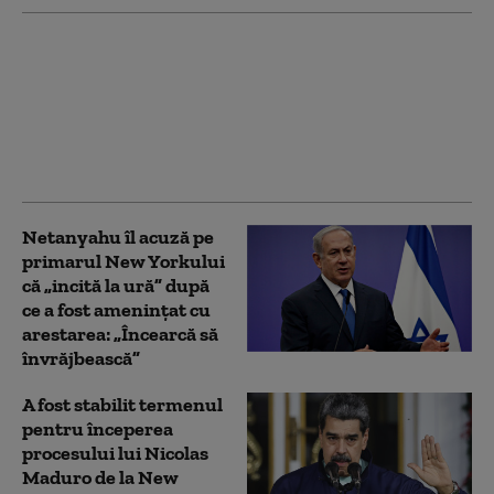
Şase tineri au fost
împuşcați în sud-estul
Franţei cu o pușcă de
asalt. Atacatorul a tras
dintr-o maşină și a
fugit
Netanyahu îl acuză pe
primarul New Yorkului
că „incită la ură” după
ce a fost amenințat cu
arestarea: „Încearcă să
învrăjbească”
A fost stabilit termenul
pentru începerea
procesului lui Nicolas
Maduro de la New