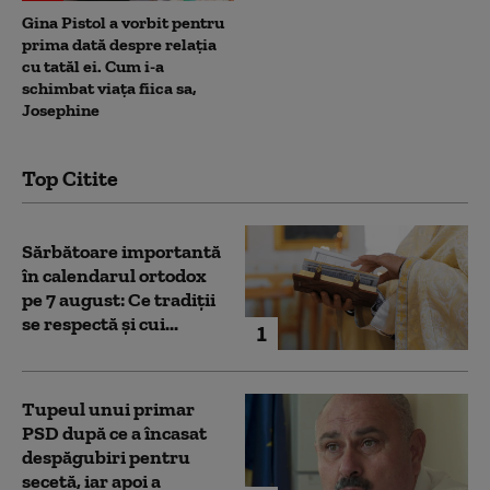
Gina Pistol a vorbit pentru
prima dată despre relația
cu tatăl ei. Cum i-a
schimbat viața fiica sa,
Josephine
Top Citite
Sărbătoare importantă
în calendarul ortodox
pe 7 august: Ce tradiții
se respectă și cui...
1
Tupeul unui primar
PSD după ce a încasat
despăgubiri pentru
secetă, iar apoi a