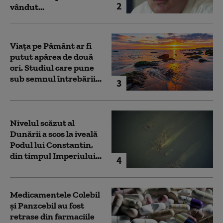
2
vândut...
Viața pe Pământ ar fi
putut apărea de două
ori. Studiul care pune
sub semnul întrebării...
3
Nivelul scăzut al
Dunării a scos la iveală
Podul lui Constantin,
din timpul Imperiului...
4
Medicamentele Colebil
și Panzcebil au fost
retrase din farmaciile