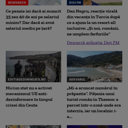
NEWSWEEK
DIGI FM
Ce pensie iei dacă ai muncit
Dan Negru, reacție virală
35 sau 40 de ani pe salariul
din vacanța în Turcia după
minim? Dar dacă ai avut
ce a ajuns la un resort all
salariul mediu pe țară?
inclusive: „Și noi, românii,
ne umplem farfuriile”
Descarcă aplicația Digi FM
EDITIADEDIMINEATA.RO
ADEVARUL
Niciun stat nu a activat
„Mi-a aruncat numărul în
mecanismul UE anti-
prăpastie”. Pățania unui
dezinformare în timpul
turist român în Thassos: a
crizei din Ceuta
parcat într-o zonă unde era
interzis, iar un localnic i-
a...