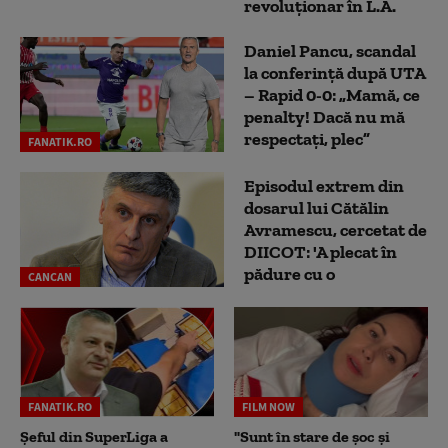
revoluționar în L.A.
Daniel Pancu, scandal
la conferință după UTA
– Rapid 0-0: „Mamă, ce
penalty! Dacă nu mă
respectați, plec”
FANATIK.RO
Episodul extrem din
dosarul lui Cătălin
Avramescu, cercetat de
DIICOT: 'A plecat în
pădure cu o
CANCAN
FANATIK.RO
FILM NOW
Șeful din SuperLiga a
"Sunt în stare de șoc și