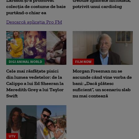
Larsson și-a promovat
trebuie ignorate niciodată,
colecția de costume de baie
potrivit unui cardiolog
purtând-o chiar ea
Descarcă aplicația Pro FM
DIGI ANIMAL WORLD
FILM NOW
Cele mai răsfățate pisici
Morgan Freeman nu se
din lumea vedetelor: de la
ascunde când vine vorba de
Calippo a lui Ed Sheeran la
bani: „Dacă plătesc
Meredith Grey a lui Taylor
suficient”, un scenariu slab
Swift
nu mai contează
UTV