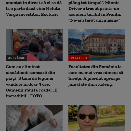
anunțat în direct că el se dă
plâng tot timpul". Minnie
la o parte dacă vine Neluțu
Driver a trecut printr-un
Varga investitor. Exclusiv
accident teribil în Franța:
"Ne-am târât din mașină"
ADEVĂRUL
PLAYTECH
Cum au eliminat
Facultatea din România la
cisnădienii samsarii din
care nu mai vrea nimeni să
piață: 8 tone de legume
înveţe. A pierdut aproape
vândute în doar 4 ore.
jumătate din studenţi
Oamenii stau la coadă: „E
incredibil!” FOTO