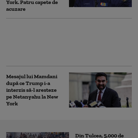
York. Patru capete de
acuzare
Legioneloza face o
nouă victimă în New
York. Autoritățile
caută în continuare
sursa bacteriei
Mesajul lui Mamdani
după ce Trump i-a
interzis să-l aresteze
pe Netanyahu la New
York
Din Tulcea, 5.000 de