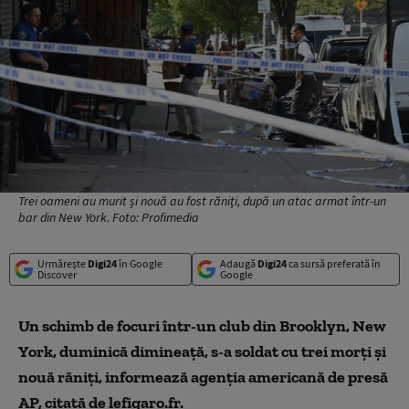
Trei oameni au murit şi nouă au fost răniți, după un atac armat într-un
bar din New York. Foto: Profimedia
Urmărește
Digi24
în Google
Adaugă
Digi24
ca sursă preferată în
Discover
Google
Un schimb de focuri într-un club din Brooklyn, New
York, duminică dimineaţă, s-a soldat cu trei morţi şi
nouă răniţi, informează agenţia americană de presă
AP, citată de lefigaro.fr.