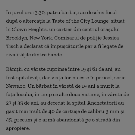
În jurul orei 3.30, patru bărbaţi au deschis focul
după o altercaţie la Taste of the City Lounge, situat
în Clown Heights, un cartier din centrul oraşului
Brooklyn, New York. Comisarul de poliţie Jessica
Tisch a declarat că împuşcăturile par a fi legate de
rivalităţile dintre bande.
Răniţii, cu vârste cuprinse între 19 şi 61 de ani, au
fost spitalizaţi, dar viaţa lor nu este în pericol, scrie
News.ro. Un bărbat în vârstă de 19 ani a murit la
faţa locului, în timp ce alte două victime, în vârstă de
27 şi 35 de ani, au decedat la spital. Anchetatorii au
găsit mai mult de 40 de cartuşe de calibru 9 mm şi
45, precum şi o armă abandonată pe o stradă din
apropiere.