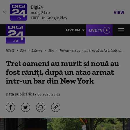
Digi24
VIEW
m.digi24.ro
FREE - In Google Play
LIVE TV
LIVE FM
HOME
Știri
Externe
SUA
Trei oameni au murit şi nouă au fost răniți, după un atac armat într-un bar din New York
Trei oameni au murit şi nouă au
fost răniți, după un atac armat
într-un bar din New York
Data publicării:
17.08.2025 23:32