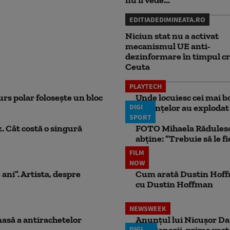
EDITIADEDIMINEATA.RO
Niciun stat nu a activat
mecanismul UE anti-
dezinformare în timpul cr
Ceuta
PLAYTECH
rs polar folosește un bloc
Unde locuiesc cei mai b
DIGI
locuințelor au explodat
SPORT
. Cât costă o singură
FOTO Mihaela Rădulescu 
abține: ”Trebuie să le fi
FILM
NOW
 ani”. Artista, despre
Cum arată Dustin Hoffma
cu Dustin Hoffman
NEWSWEEK
masă a antirachetelor
Anunțul lui Nicușor Dan
DIGI
Pensionarii, prima vest