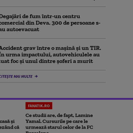
Degajări de fum într-un centru
comercial din Deva. 300 de persoane s-
au autoevacuat
Accident grav între o mașină și un TIR.
În urma impactului, autovehiculele au
luat foc și unul dintre șoferi a murit
CITEȘTE MAI MULTE
FANATIK.RO
Ce studii are, de fapt, Lamine
casă și
Yamal. Cursurile pe care le
rezând că
urmează starul celor de la FC
Barcelona