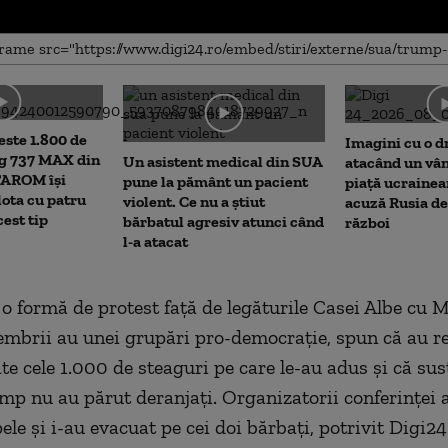
me
este 1.800 de
Imagini cu o d
ng 737 MAX din
Un asistent medical din SUA
atacând un vân
TAROM își
pune la pământ un pacient
piață ucrainea
lota cu patru
violent. Ce nu a știut
acuză Rusia de
est tip
bărbatul agresiv atunci când
război
l-a atacat
t o formă de protest faţă de legăturile Casei Albe cu 
embrii au unei grupări pro-democraţie, spun că au re
e cele 1.000 de steaguri pe care le-au adus şi că susţ
p nu au părut deranjaţi. Organizatorii conferinţei 
ele şi i-au evacuat pe cei doi bărbaţi, potrivit Digi2