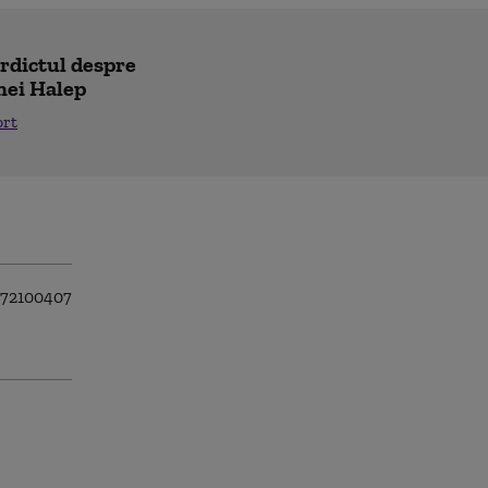
erdictul despre
nei Halep
ort