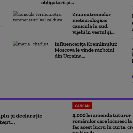
obligatorii și...
Ziua extremelor
meteorologice:
caniculă în sud,
vijelii în vestul și...
Influencerița Kremlinului:
Moscova le vinde războiul
din Ucraina...
CANCAN
plu și declarație
4.000 lei amendă tuturor
românilor care locuiesc la 
tept...
fac acest lucru în curte, c
nu îi vede...