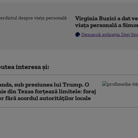
Virginia Ruzici a dat v
viața personală a Simo
Descarcă aplicația Digi Sp
utea interesa și:
nda, sub presiunea lui Trump. O
e din Texas forțează limitele: foraj
er fără acordul autorităților locale
 încetat aproape complet să mai folosească
 militară mecanizată în atacuri. Ce se
 în spatele noii tactici