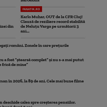
FANATIK.RO
Karlo Muhar, OUT de la CFR Cluj!
Clauză de reziliere record stabilită
izei din
de Neluțu Varga pe următorii 3
ani...
ogați români. Zonele în care prețurile
a fost ”ștearsă complet” și nu s-a mai putut
e frică de mine”
n în 2026, la 89 de ani. Cele mai bune filme
 deschide calea spre creșterea pensiilor.
e bună după 2 ani