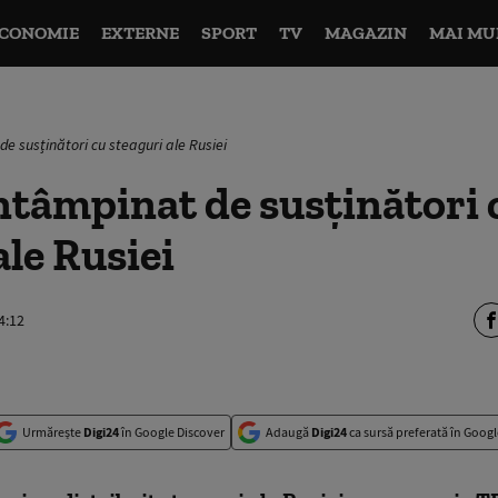
CONOMIE
EXTERNE
SPORT
TV
MAGAZIN
MAI MU
e susținători cu steaguri ale Rusiei
ntâmpinat de susținători 
ale Rusiei
4:12
Urmărește
Digi24
în Google Discover
Adaugă
Digi24
ca sursă preferată în Googl