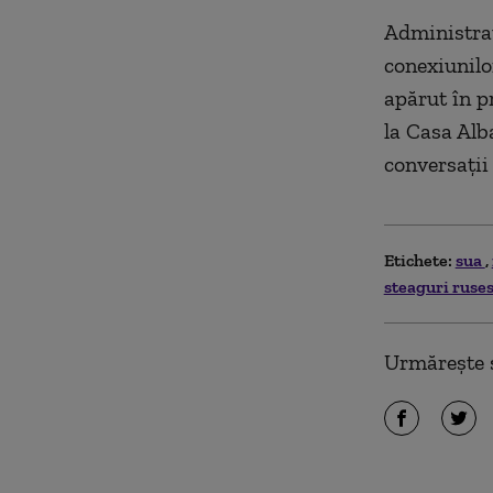
Administra
conexiunilo
apărut în p
la Casa Alb
conversaţii
Etichete:
sua
steaguri ruses
Urmărește ș