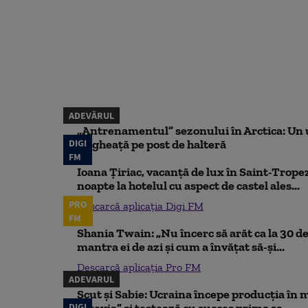
ADEVĂRUL
„Antrenamentul” sezonului în Arctica: Un u
DIGI
de gheață pe post de halteră
FM
Ioana Țiriac, vacanță de lux în Saint-Tropez
noapte la hotelul cu aspect de castel ales...
PRO
Descarcă aplicația Digi FM
FM
Shania Twain: „Nu încerc să arăt ca la 30 de
mantra ei de azi și cum a învățat să-și...
Descarcă aplicația Pro FM
ADEVARUL
Scut și Sabie: Ucraina începe producția în 
DIGI
„Freyja” și testează cu succes prima sa...