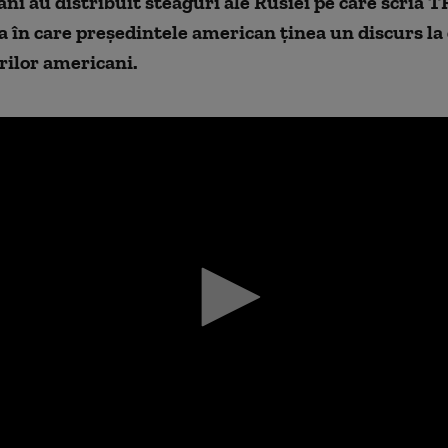
ni au distribuit steaguri ale Rusiei pe care scria
la în care preşedintele american ţinea un discurs la
rilor americani.