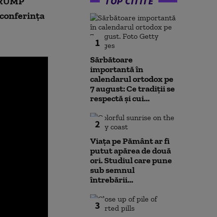
TOP CITITE
 TRUMP
 conferinţa
1
Sărbătoare
importantă în
calendarul ortodox pe
7 august: Ce tradiții se
respectă și cui...
2
Viața pe Pământ ar fi
putut apărea de două
ori. Studiul care pune
sub semnul
întrebării...
3