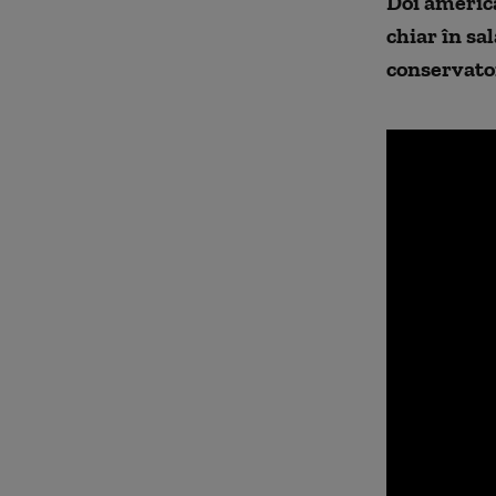
Doi america
chiar în sa
conservato