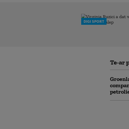
DIGI SPORT
Te-ar p
Groenla
compani
petroli
Rusia a
tehnică
ascunde