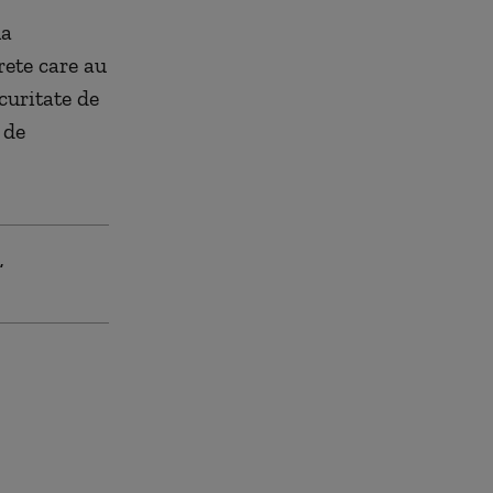
ma
rete care au
curitate de
 de