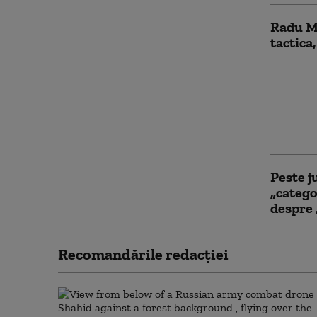
Radu Mi
tactica
„Nu exi
colonia
campani
asupra
Peste j
„catego
despre 
Recomandările redacţiei