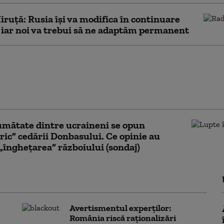
ruță: Rusia își va modifica în continuare
, iar noi va trebui să ne adaptăm permanent
stă nicio cale de scăpare”. Cuba,
 renegată a SUA: în interiorul
ei de presiune a lui Marco Rubio
 Havanei
umătate dintre ucraineni se opun
ric” cedării Donbasului. Ce opinie au
„înghețarea” războiului (sondaj)
Avertismentul experților:
România riscă raționalizări