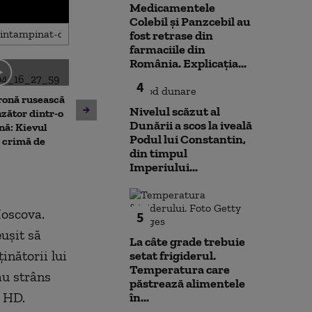
Medicamentele
Colebil și Panzcebil au
fost retrase din
farmaciile din
România. Explicația...
4
Două nave civile ale unor
ronă rusească
companii turcești, atacate
Nivelul scăzut al
Caniculă în sud 
zător dintr-o
cu drone în Marea Neagră.
Dunării a scos la iveală
vestul și centr
nă: Kievul
Ankara cere Rusiei și
Podul lui Constantin,
emis trei codu
 crimă de
Ucrainei măsuri urgente
din timpul
Imperiului...
Moscova.
5
uşit să
La câte grade trebuie
inătorii lui
setat frigiderul.
Temperatura care
au strâns
păstrează alimentele
4 HD.
în...