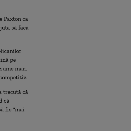
pe Paxton ca
juta să facă
licanilor
ţină pe
ă sume mari
competitiv.
a trecută că
d că
ă fie "mai