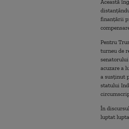
Această îng
distanţându
finanţării 
compensare
Pentru Trum
turneu de r
senatorului
acuzare a 
a susţinut 
statului Ind
circumscripţ
În discursu
luptat lupt