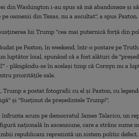
cei din Washington i-au spus să mă abandoneze şi să
pe oamenii din Texas, nu a ascultat", a spus Paxton.
susţinerea lui Trump "cea mai puternică forţă din poli
ăudat pe Paxton, în weekend, într-o postare pe Truth 
n luptător loial, spunând că a fost alături de "preşed
E" - plângându-se în acelaşi timp că Cornyn nu a lup
ntru priorităţile sale.
, Trump a postat fotografii cu el şi Paxton, cu legen
igă" şi "Susţinut de preşedintele Trump!".
a înfrunta acum pe democratul James Talarico, un re
o figură naţională în ascensiune, care a strâns sume m
ambii republicani reprezintă un sistem politic defect,