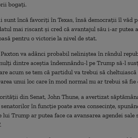
rii bogaţi.
i sunt încă favoriţi în Texas, însă democraţii îl văd 
atul mai riscant şi cred că avantajul său i-ar putea a
asă pentru o victorie la nivel de stat.
i Paxton va adânci probabil neliniştea în rândul repub
mulţi dintre aceştia îndemnându-l pe Trump să-l sus
are acum se tem că partidul va trebui să cheltuiasc
area unui loc care în mod normal nu ar trebui să fie 
orităţii din Senat, John Thune, a avertizat săptămân
 senatorilor în funcţie poate avea consecinţe, spunân
le lui Trump ar putea face ca avansarea agendei sale s
.