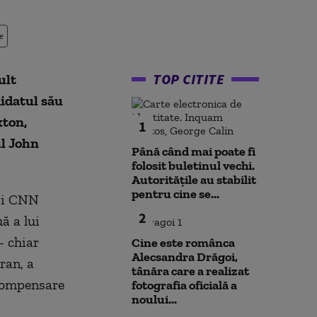
e
TOP CITITE
ult
didatul său
xton,
1
ul John
Până când mai poate fi
folosit buletinul vechi.
Autoritățile au stabilit
pentru cine se...
 şi CNN
2
ă a lui
- chiar
Cine este românca
Alecsandra Drăgoi,
ran, a
tânăra care a realizat
 compensare
fotografia oficială a
noului...