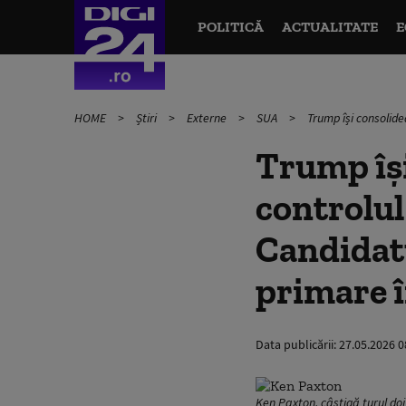
POLITICĂ
ACTUALITATE
E
HOME
Știri
Externe
SUA
Trump își consolide
Trump își
controlul
Candidatu
primare 
Data publicării:
27.05.2026 0
Ken Paxton, câştigă turul doi