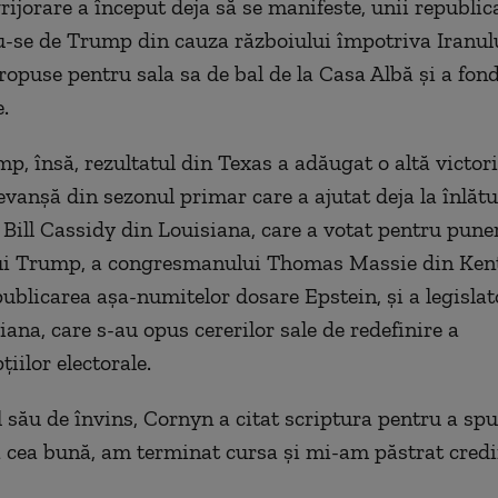
rijorare a început deja să se manifeste, unii republic
-se de Trump din cauza războiului împotriva Iranulu
propuse pentru sala sa de bal de la Casa Albă şi a fon
.
p, însă, rezultatul din Texas a adăugat o altă victor
evanşă din sezonul primar care a ajutat deja la înlăt
 Bill Cassidy din Louisiana, care a votat pentru pune
lui Trump, a congresmanului Thomas Massie din Kent
publicarea aşa-numitelor dosare Epstein, şi a legislat
iana, care s-au opus cererilor sale de redefinire a
iilor electorale.
l său de învins, Cornyn a citat scriptura pentru a sp
a cea bună, am terminat cursa şi mi-am păstrat credi