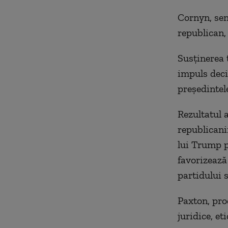
Cornyn, sen
republican,
Susţinerea 
impuls deci
preşedintel
Rezultatul 
republicani
lui Trump p
favorizează
partidului s
Paxton, pro
juridice, et