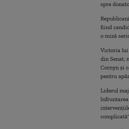
spre donato
Republicani
fiind candid
o miză serio
Victoria lu
din Senat, 
Cornyn şi c
pentru apăr
Liderul maj
înfruntarea
intervenţii
complicată"