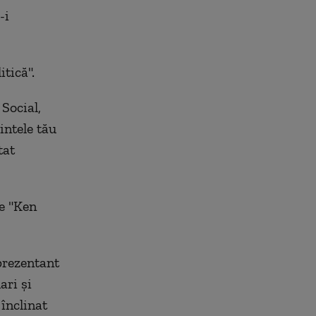
-i
tică".
Social,
intele tău
tat
de "Ken
prezentant
ari şi
 înclinat