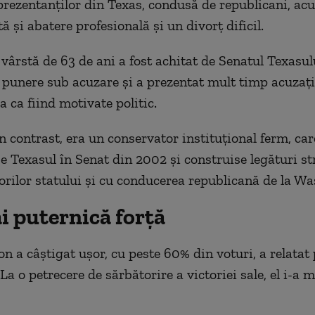
ezentanţilor din Texas, condusă de republicani, acu
ă şi abatere profesională şi un divorţ dificil.
 vârstă de 63 de ani a fost achitat de Senatul Texasu
 punere sub acuzare şi a prezentat mult timp acuzaţi
 ca fiind motivate politic.
n contrast, era un conservator instituţional ferm, car
e Texasul în Senat din 2002 şi construise legături st
orilor statului şi cu conducerea republicană de la W
i puternică forţă
on a câştigat uşor, cu peste 60% din voturi, a relatat
a o petrecere de sărbătorire a victoriei sale, el i-a 