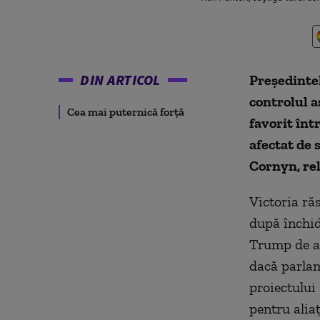
DIN ARTICOL
Preşedinte
controlul a
Cea mai puternică forţă
favorit înt
afectat de 
Cornyn, re
Victoria ră
după închid
Trump de a 
dacă parlam
proiectului
pentru aliaţ