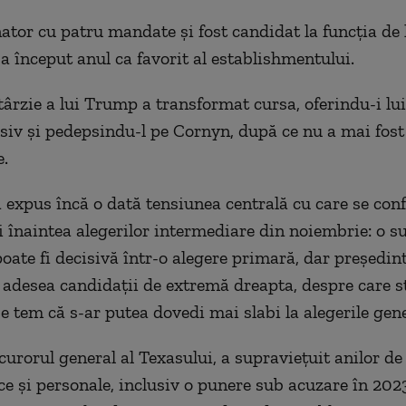
ator cu patru mandate şi fost candidat la funcţia de 
 a început anul ca favorit al establishmentului.
târzie a lui Trump a transformat cursa, oferindu-i lu
siv şi pedepsindu-l pe Cornyn, după ce nu a mai fost
e.
a expus încă o dată tensiunea centrală cu care se con
i înaintea alegerilor intermediare din noiembrie: o su
oate fi decisivă într-o alegere primară, dar preşedint
 adesea candidaţii de extremă dreapta, despre care s
e tem că s-ar putea dovedi mai slabi la alegerile gene
curorul general al Texasului, a supravieţuit anilor de
ice şi personale, inclusiv o punere sub acuzare în 202