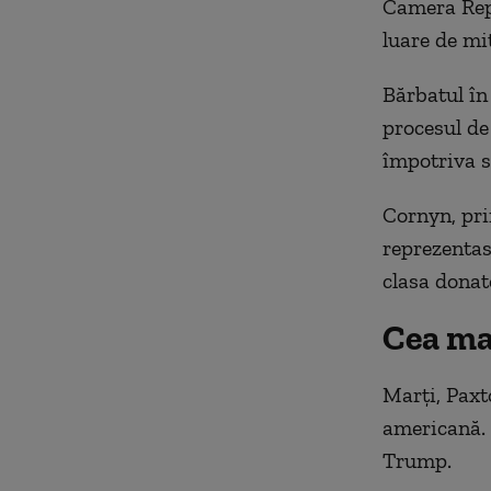
Camera Repr
luare de mit
Bărbatul în
procesul de
împotriva sa
Cornyn, pri
reprezentas
clasa donat
Cea ma
Marţi, Paxt
americană. L
Trump.