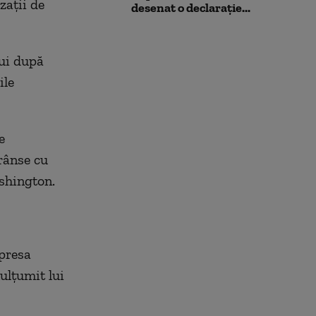
zaţii de
desenat o declarație...
lui după
ile
e
rânse cu
ashington.
 presa
mulţumit lui