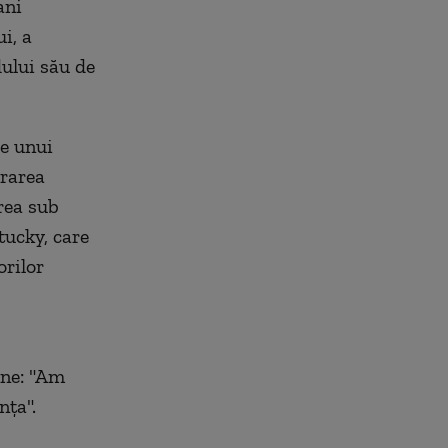
ani
i, a
dului său de
ie unui
urarea
rea sub
ucky, care
orilor
une: "Am
nţa".