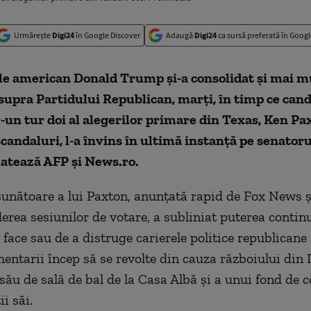
Urmărește
Digi24
în Google Discover
Adaugă
Digi24
ca sursă preferată în Googl
le american Donald Trump şi-a consolidat şi mai m
supra Partidului Republican, marţi, în timp ce can
r-un tur doi al alegerilor primare din Texas, Ken Pa
scandaluri, l-a învins în ultimă instanţă pe senator
latează AFP și News.ro.
sunătoare a lui Paxton, anunţată rapid de Fox News
erea sesiunilor de votare, a subliniat puterea continu
face sau de a distruge carierele politice republicane 
entarii încep să se revolte din cauza războiului din I
 său de sală de bal de la Casa Albă şi a unui fond de
ii săi.