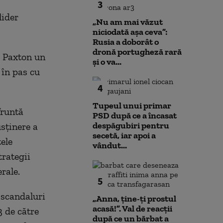
3
lider
„Nu am mai văzut
niciodată așa ceva”:
Rusia a doborât o
dronă portugheză rară
i Paxton un
și o va...
 în pas cu
4
Tupeul unui primar
fruntă
PSD după ce a încasat
despăgubiri pentru
sţinere a
secetă, iar apoi a
ele
vândut...
trategii
rale.
5
 scandaluri
„Anna, ţine-ţi prostul
acasă!”. Val de reacții
3 de către
după ce un bărbat a