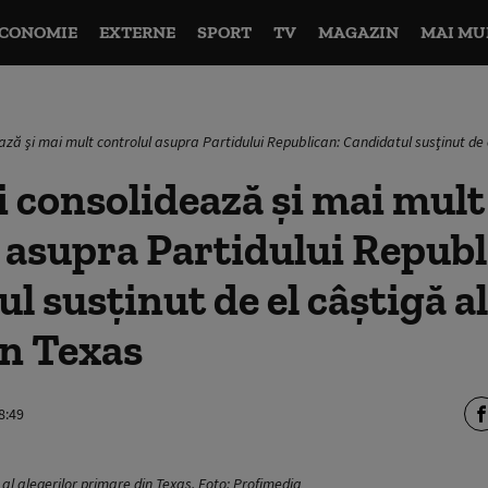
CONOMIE
EXTERNE
SPORT
TV
MAGAZIN
MAI MU
ază şi mai mult controlul asupra Partidului Republican: Candidatul susţinut de 
 consolidează şi mai mult
 asupra Partidului Republ
l susţinut de el câştigă a
în Texas
8:49
 al alegerilor primare din Texas. Foto: Profimedia