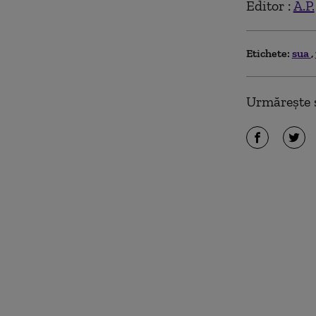
Editor :
A.P.
Etichete:
sua
Urmărește ș