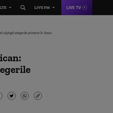
LIVE TV
LTE
LIVE FM
el câştigă alegerile primare în Texas
ican:
legerile