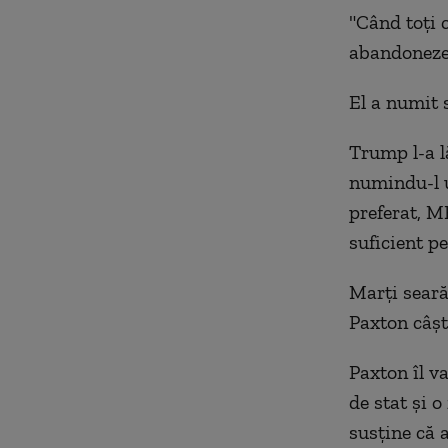
"Când toţi 
abandoneze 
El a numit 
Trump l-a l
numindu-l u
preferat, M
suficient pe
Marţi seară
Paxton câşt
Paxton îl v
de stat şi 
susţine că 