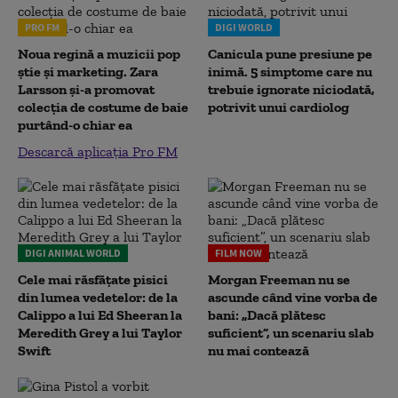
PRO FM
DIGI WORLD
Noua regină a muzicii pop
Canicula pune presiune pe
știe și marketing. Zara
inimă. 5 simptome care nu
Larsson și-a promovat
trebuie ignorate niciodată,
colecția de costume de baie
potrivit unui cardiolog
purtând-o chiar ea
Descarcă aplicația Pro FM
DIGI ANIMAL WORLD
FILM NOW
Cele mai răsfățate pisici
Morgan Freeman nu se
din lumea vedetelor: de la
ascunde când vine vorba de
Calippo a lui Ed Sheeran la
bani: „Dacă plătesc
Meredith Grey a lui Taylor
suficient”, un scenariu slab
Swift
nu mai contează