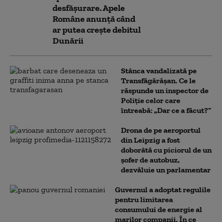
desfășurare. Apele
Române anunță când
ar putea crește debitul
Dunării
Stânca vandalizată pe
Transfăgărășan. Ce le
răspunde un inspector de
Poliție celor care
întreabă: „Dar ce a făcut?”
Drona de pe aeroportul
din Leipzig a fost
doborâtă cu piciorul de un
şofer de autobuz,
dezvăluie un parlamentar
Guvernul a adoptat regulile
pentru limitarea
consumului de energie al
marilor companii. În ce