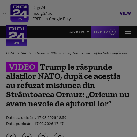
Digi24
VIEW
m.digi24.ro
FREE - In Google Play
LIVE TV
LIVE FM
HOME
Știri
Externe
SUA
Trump le răspunde aliaților NATO, după ce aceștia au refuzat misiunea din Strâmtoarea Ormuz: „Oricum nu avem nevoie de ajutorul lor”
VIDEO
Trump le răspunde
aliaților NATO, după ce aceștia
au refuzat misiunea din
Strâmtoarea Ormuz: „Oricum nu
avem nevoie de ajutorul lor”
Data actualizării:
17.03.2026 18:50
Data publicării:
17.03.2026 17:47