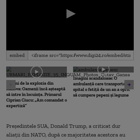
0
embed
seconds
of
0
seconds
Imagini scandaloase: O
10 luni de la explozia din
ambulanță care transporta la
Rahova: Oamenii încă așteaptă
spital o fetiță de un an a oprit
să intre în locuințe. Primarul
să cumpere pepeni și legume
Ciprian Ciucu: „Am comandat o
expertiză”
Președintele SUA,
Donald Trump
, a criticat dur
aliații din
NATO
, după ce majoritatea acestora au