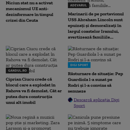
Niciun stat nu a activat
ADEVARUL
mecanismul UE anti-
Marinarii de pe portavionul
dezinformare în timpul
USS Abraham Lincoln sunt
crizei din Ceuta
epuizați și demoralizați în
largul coastelor Iranului,
avertizează familiile...
DIGI SPORT
GANDUL.RO
Răsturnare de situație: Pep
Ciprian Ciucu crede că
Guardiola l-a sunat pe
blocul care a explodat în
Rodri și l-a convins să
Rahova va fi demolat. Cât ar
semneze
putea dura construcția
Descarcă aplicația Digi
unui alt imobil
Sport