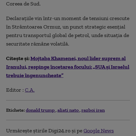
Coreea de Sud
.
Declarațiile vin într-un moment de tensiuni crescute
în
Strâmtoarea Ormuz
, un punct strategic esențial
pentru transportul global de petrol, unde situația de
securitate rămâne volatilă.
Citește și:
Mojtaba Khamenei, noul lider suprem al
Iranului, respinge încetarea focului: „SUA și Israelul
trebuie îngenuncheate”
Editor :
C.A.
Etichete:
donald trump
aliati nato
razboi iran
Urmărește știrile Digi24.ro și pe
Google News