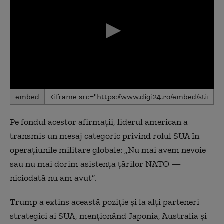
0
embed
seconds
of
0
Pe fondul acestor afirmații, liderul american a
seconds
transmis un mesaj categoric privind rolul SUA în
operațiunile militare globale: „Nu mai avem nevoie
sau nu mai dorim asistența țărilor NATO —
niciodată nu am avut”.
Trump a extins această poziție și la alți parteneri
strategici ai SUA, menționând
Japonia
,
Australia
și