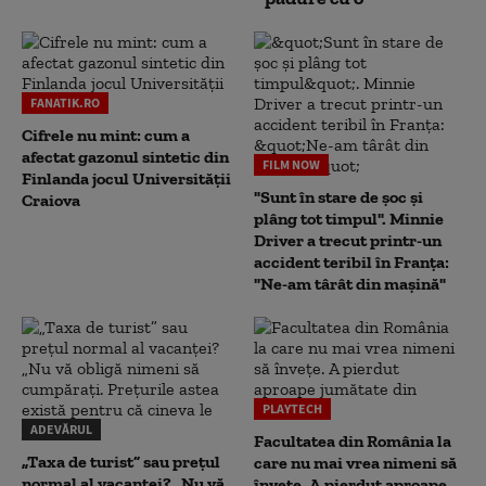
FANATIK.RO
Cifrele nu mint: cum a
afectat gazonul sintetic din
FILM NOW
Finlanda jocul Universității
"Sunt în stare de șoc și
Craiova
plâng tot timpul". Minnie
Driver a trecut printr-un
accident teribil în Franța:
"Ne-am târât din mașină"
PLAYTECH
ADEVĂRUL
Facultatea din România la
„Taxa de turist” sau prețul
care nu mai vrea nimeni să
normal al vacanței? „Nu vă
înveţe. A pierdut aproape