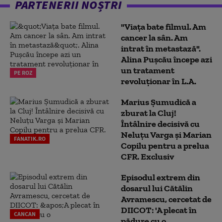
PARTENERII NOȘTRI
"Viața bate filmul. Am
cancer la sân. Am
intrat în metastază".
Alina Pușcău începe azi
un tratament
PE ROZ
revoluționar în L.A.
Marius Şumudică a
zburat la Cluj!
Întâlnire decisivă cu
Neluţu Varga şi Marian
FANATIK.RO
Copilu pentru a prelua
CFR. Exclusiv
Episodul extrem din
dosarul lui Cătălin
Avramescu, cercetat de
DIICOT: 'A plecat în
CANCAN
pădure cu o