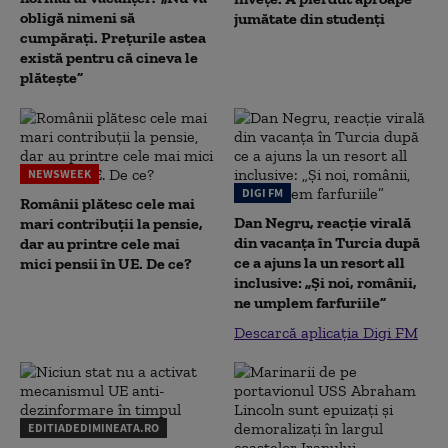
obligă nimeni să
jumătate din studenţi
cumpărați. Prețurile astea
există pentru că cineva le
plătește”
NEWSWEEK
DIGI FM
Românii plătesc cele mai
Dan Negru, reacție virală
mari contribuții la pensie,
din vacanța în Turcia după
dar au printre cele mai
ce a ajuns la un resort all
mici pensii în UE. De ce?
inclusive: „Și noi, românii,
ne umplem farfuriile”
Descarcă aplicația Digi FM
EDITIADEDIMINEATA.RO