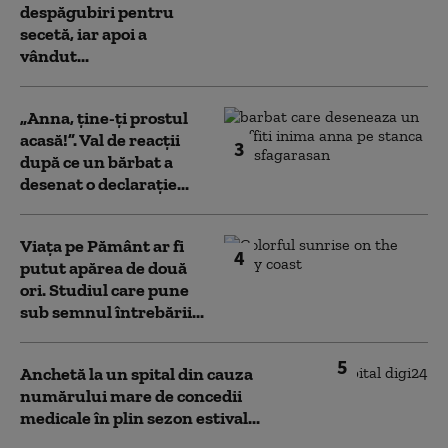
despăgubiri pentru
secetă, iar apoi a
vândut...
„Anna, ţine-ţi prostul
acasă!”. Val de reacții
3
după ce un bărbat a
desenat o declarație...
Viața pe Pământ ar fi
4
putut apărea de două
ori. Studiul care pune
sub semnul întrebării...
5
Anchetă la un spital din cauza
numărului mare de concedii
medicale în plin sezon estival...