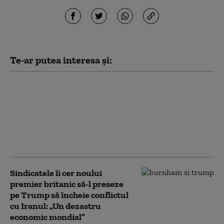
Te-ar putea interesa și:
Iranul vrea să-l țină în
șah pe Trump până la
alegerile de la
jumătatea mandatului.
Ce speră să obțină: „Va
continua să facă jocuri”
Sindicatele îi cer noului
premier britanic să-l preseze
pe Trump să încheie conflictul
cu Iranul: „Un dezastru
economic mondial”