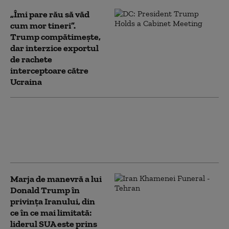
„Îmi pare rău să văd
cum mor tineri”.
Trump compătimește,
dar interzice exportul
de rachete
interceptoare către
Ucraina
Trump încearcă din nou să limiteze
cetățenia prin naștere în SUA, după ce
Curtea Supremă i-a blocat prima
tentativă
Marja de manevră a lui
Donald Trump în
privința Iranului, din
ce în ce mai limitată:
liderul SUA este prins