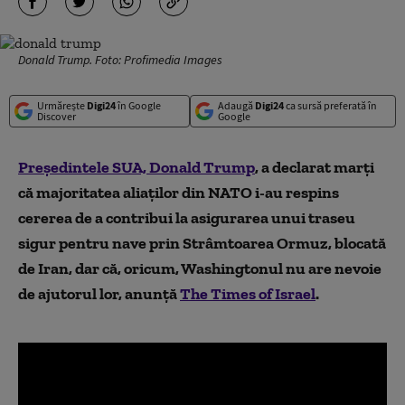
Donald Trump. Foto: Profimedia Images
Urmărește
Digi24
în Google
Adaugă
Digi24
ca sursă preferată în
Discover
Google
Președintele SUA, Donald Trump
, a declarat marți
că majoritatea aliaților din NATO i-au respins
cererea de a contribui la asigurarea unui traseu
sigur pentru nave prin Strâmtoarea Ormuz, blocată
de Iran, dar că, oricum, Washingtonul nu are nevoie
de ajutorul lor, anunță
The Times of Israel
.