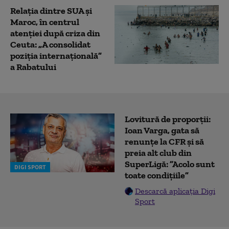
Relația dintre SUA și
Maroc, în centrul
atenției după criza din
Ceuta: „A consolidat
poziția internațională”
a Rabatului
Lovitură de proporții:
Ioan Varga, gata să
renunțe la CFR și să
preia alt club din
SuperLigă: ”Acolo sunt
DIGI SPORT
toate condițiile”
Descarcă aplicația Digi
Sport