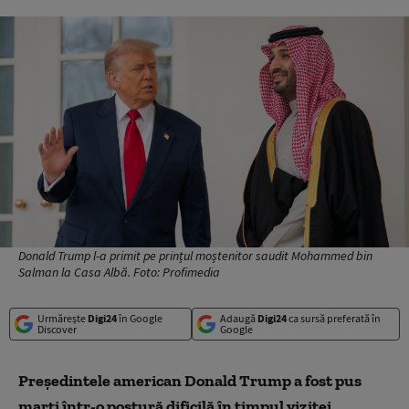
Donald Trump l-a primit pe prințul moștenitor saudit Mohammed bin
Salman la Casa Albă. Foto: Profimedia
Urmărește
Digi24
în Google
Adaugă
Digi24
ca sursă preferată în
Discover
Google
Preşedintele american Donald Trump a fost pus
marți într-o postură dificilă în timpul vizitei