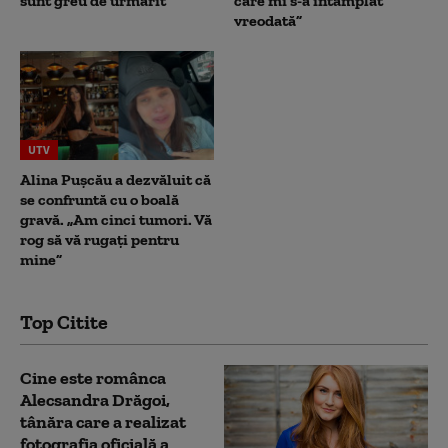
sunt greu de urmărit
care mi s-a întâmplat
vreodată”
UTV
Alina Pușcău a dezvăluit că
se confruntă cu o boală
gravă. „Am cinci tumori. Vă
rog să vă rugați pentru
mine”
Top Citite
Cine este românca
Alecsandra Drăgoi,
tânăra care a realizat
fotografia oficială a