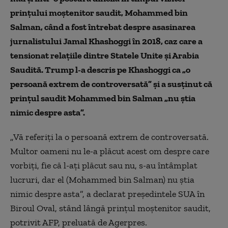
prinţului moştenitor saudit, Mohammed bin
Salman, când a fost întrebat despre asasinarea
jurnalistului Jamal Khashoggi în 2018, caz care a
tensionat relaţiile dintre Statele Unite şi Arabia
Saudită. Trump l-a descris pe Khashoggi ca „o
persoană extrem de controversată” și a susținut că
prinţul saudit Mohammed bin Salman „nu ştia
nimic despre asta”.
„Vă referiţi la o persoană extrem de controversată.
Multor oameni nu le-a plăcut acest om despre care
vorbiţi, fie că l-aţi plăcut sau nu, s-au întâmplat
lucruri, dar el (Mohammed bin Salman) nu ştia
nimic despre asta”, a declarat preşedintele SUA în
Biroul Oval, stând lângă prinţul moştenitor saudit,
potrivit AFP, preluată de Agerpres.