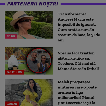
PARTENERII NOȘTRI
Transformarea
Andreei Marin este
imposibil de ignorat.
Cum arată acum, în
costum de baie, la 51 de
PE ROZ
ani
Vrea să facă triatlon,
alături de fiica sa,
Teodora. Cât mai stă
Meme Stoica în fotbal?
FANATIK.RO
Melek pregătește
mutarea care o poate
arunca în liga
milionarilor! Planul
ținut secret a ieșit la
CANCAN