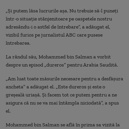
„Şi putem lăsa lucrurile aşa. Nu trebuie să-l puneţi
într-o situaţie stânjenitoare pe oaspetele nostru
adresându-i o astfel de întrebare”, a adăugat el,
vizibil furios pe jurnalistul ABC care pusese
întrebarea.
La rândul său, Mohammed bin Salman a vorbit
despre un episod „dureros” pentru Arabia Saudită.
„Am luat toate măsurile necesare pentru a desfăşura
ancheta” a adăugat el. „Este dureros şi este o
greşeală uriaşă. Şi facem tot ce putem pentru a ne
asigura că nu se va mai întâmpla niciodată”, a spus
el.
Mohammed bin Salman se află în prima sa vizită la