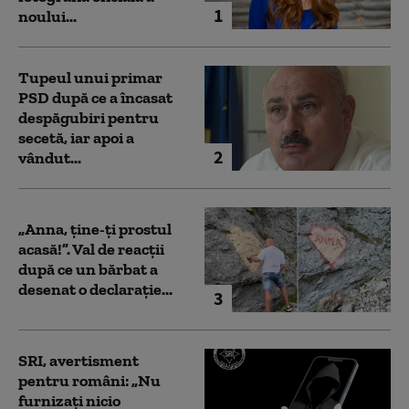
1
noului...
Tupeul unui primar
PSD după ce a încasat
despăgubiri pentru
secetă, iar apoi a
2
vândut...
„Anna, ţine-ţi prostul
acasă!”. Val de reacții
după ce un bărbat a
desenat o declarație...
3
SRI, avertisment
pentru români: „Nu
furnizați nicio