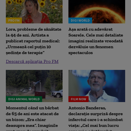
PRO FM
DIGI WORLD
Lora, probleme de sănătate
Așa arată cu adevărat
la 44 de ani. Artista a
Soarele. Cele mai detaliate
publicat raportul medical:
imagini realizate vreodată
„Urmează cel puțin 10
dezvăluie un fenomen
ședințe de terapie”
spectaculos
Descarcă aplicația Pro FM
DIGI ANIMAL WORLD
FILM NOW
Momentul când un bărbat
Antonio Banderas,
de 65 de ani este atacat de
declarație surpriză despre
un bizon: „Era chiar
infarctul care i-a schimbat
deasupra mea”. Imaginile
viața: „Cel mai bun lucru