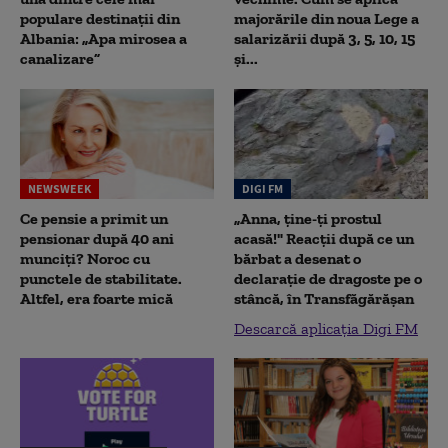
populare destinații din
majorările din noua Lege a
Albania: „Apa mirosea a
salarizării după 3, 5, 10, 15
canalizare”
și...
NEWSWEEK
DIGI FM
Ce pensie a primit un
„Anna, ţine-ţi prostul
pensionar după 40 ani
acasă!" Reacţii după ce un
munciți? Noroc cu
bărbat a desenat o
punctele de stabilitate.
declaraţie de dragoste pe o
Altfel, era foarte mică
stâncă, în Transfăgărăşan
Descarcă aplicația Digi FM