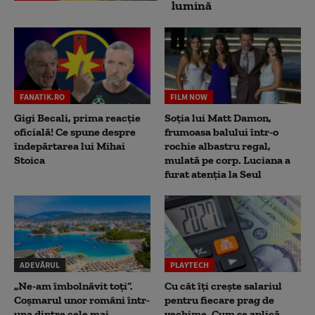
lumină
FANATIK.RO
FILM NOW
Gigi Becali, prima reacție
Soția lui Matt Damon,
oficială! Ce spune despre
frumoasa balului într-o
îndepărtarea lui Mihai
rochie albastru regal,
Stoica
mulată pe corp. Luciana a
furat atenția la Seul
ADEVĂRUL
PLAYTECH
„Ne-am îmbolnăvit toți”.
Cu cât îți crește salariul
Coșmarul unor români într-
pentru fiecare prag de
una dintre cele mai
vechime. Cum se aplică