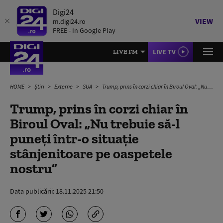
Digi24
VIEW
m.digi24.ro
FREE - In Google Play
LIVE TV
LIVE FM
HOME
Știri
Externe
SUA
Trump, prins în corzi chiar în Biroul Oval: „Nu trebuie să-l puneţi într-o situaţie stânjenitoare pe oaspetele nostru”
Trump, prins în corzi chiar în
Biroul Oval: „Nu trebuie să-l
puneţi într-o situaţie
stânjenitoare pe oaspetele
nostru”
Data publicării:
18.11.2025 21:50