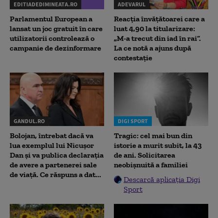
EDITIADEDIMINEATA.RO
ADEVARUL
Parlamentul European a
Reacția învățătoarei care a
lansat un joc gratuit în care
luat 4,90 la titularizare:
utilizatorii controlează o
„M-a trecut din iad în rai”.
campanie de dezinformare
La ce notă a ajuns după
contestație
GANDUL.RO
DIGI SPORT
Bolojan, întrebat dacă va
Tragic: cel mai bun din
lua exemplul lui Nicușor
istorie a murit subit, la 43
Dan și va publica declarația
de ani. Solicitarea
de avere a partenerei sale
neobișnuită a familiei
de viață. Ce răspuns a dat...
Descarcă aplicația Digi
Sport