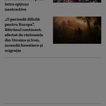
între opțiuni
neatractive
„O perioadă dificilă
pentru Europa”.
Bătrânul continent,
afectat de războaiele
din Ucraina și Iran,
incendii forestiere și
migrație
„Trebuie să-l alegem”:
Trump dă indicii
despre succesiune
într-o întâlnire privată
cu donatorii.
Avertismentul unui
oficial american