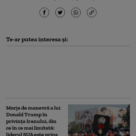
Te-ar putea interesa și:
„Toată lumea iubește
învingătorii”. Ucraina a
restabilit complet
schimbul de informații
cu serviciile secrete
americane (Politico)
Marja de manevră a lui
Donald Trump în
privința Iranului, din
ce în ce mai limitată:
liderul SUA este prins