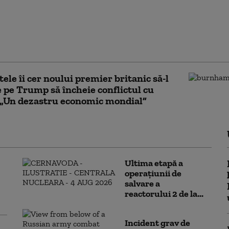
vrea să-l țină în șah pe
ână la alegerile de la
tea mandatului. Ce
ă obțină: „Va continua
jocuri”
tele îi cer noului premier britanic să-l
 pe Trump să încheie conflictul cu
 „Un dezastru economic mondial”
Ultima etapă a
operațiunii de
salvare a
reactorului 2 de la...
Incident grav de