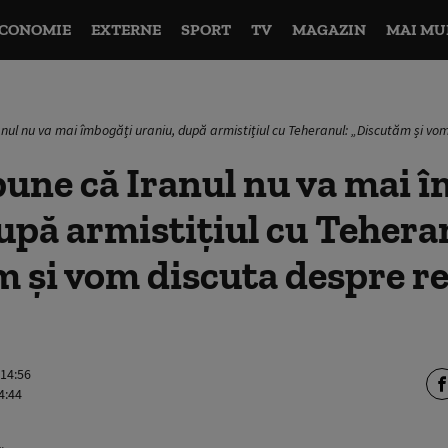
CONOMIE
EXTERNE
SPORT
TV
MAGAZIN
MAI MU
nul nu va mai îmbogăți uraniu, după armistițiul cu Teheranul: „Discutăm și vom
une că Iranul nu va mai 
upă armistițiul cu Tehera
 și vom discuta despre r
 14:56
4:44