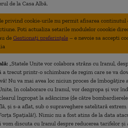
erul de la Casa Albă.
ale privind cookie-urile nu permit afisarea continutul
ctiune. Poti actualiza setarile modulelor coookie dire
au de
Gestionați preferințele
– e nevoie sa accepti co
ia
ală:
„Statele Unite vor colabora strâns cu Iranul, des
ă a trecut printr-o schimbare de regim care se va do
vă! Nu va mai avea loc niciun proces de îmbogățire a
Unite, în colaborare cu Iranul, vor dezgropa și vor în
learul îngropat la adâncime (de către bombardierele 
lă, și s-a aflat, sub o supraveghere satelitară extrem
orța Spațială!). Nimic nu a fost atins de la data atacu
 vom discuta cu Iranul despre reducerea tarifelor și 