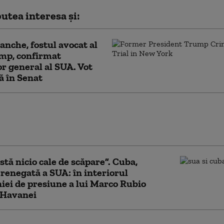
utea interesa și:
anche, fostul avocat al
mp, confirmat
r general al SUA. Vot
tă în Senat
nda, sub presiunea lui Trump. O
e din Texas forțează limitele: foraj
er fără acordul autorităților locale
stă nicio cale de scăpare”. Cuba,
 renegată a SUA: în interiorul
ei de presiune a lui Marco Rubio
 Havanei