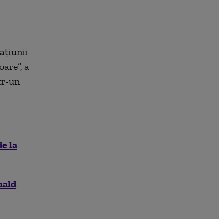
ațiunii
oare”, a
tr-un
de la
nald