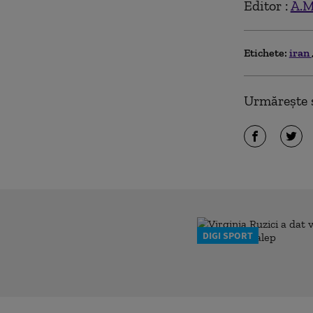
Editor :
A.M
Etichete:
iran
Urmărește ș
DIGI SPORT