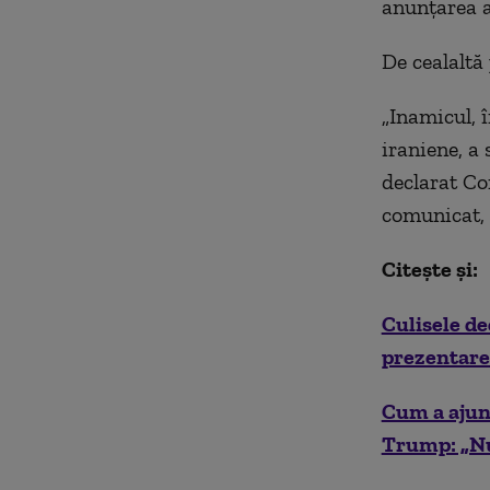
anunțarea a
De cealaltă
„Inamicul, î
iraniene, a 
declarat Co
comunicat, 
Citește și:
Culisele de
prezentarea
Cum a ajuns
Trump: „Nu