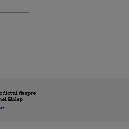
erdictul despre
nei Halep
ort