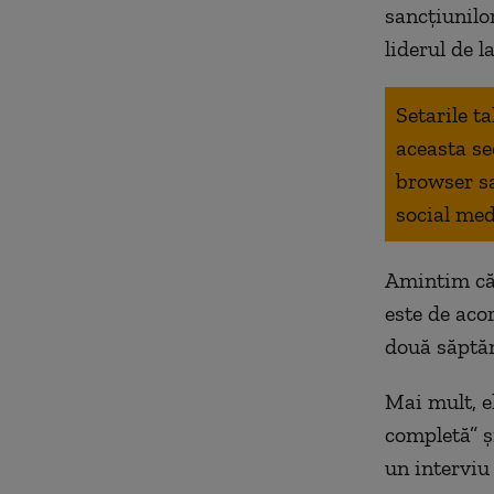
sancțiunilor
liderul de l
Setarile t
aceasta se
browser s
social med
Amintim că 
este de aco
două săptă
Mai mult, e
completă” și
un interviu