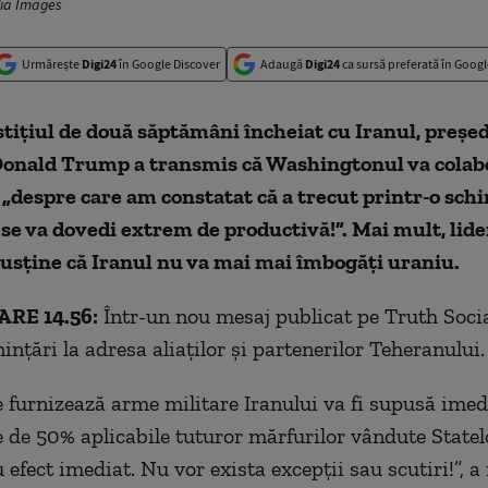
dia Images
Urmărește
Digi24
în Google Discover
Adaugă
Digi24
ca sursă preferată în Googl
ițiul de două săptămâni încheiat cu Iranul, președ
onald Trump a transmis că Washingtonul va colab
„despre care am constatat că a trecut printr-o sch
se va dovedi extrem de productivă!”. Mai mult, lide
usține că Iranul nu va mai mai îmbogăți uraniu.
RE 14.56:
Într-un nou mesaj publicat pe Truth Soci
ințări la adresa aliaților și partenerilor Teheranului
e furnizează arme militare Iranului va fi supusă imed
 de 50% aplicabile tuturor mărfurilor vândute Statel
 efect imediat. Nu vor exista excepții sau scutiri!”, a