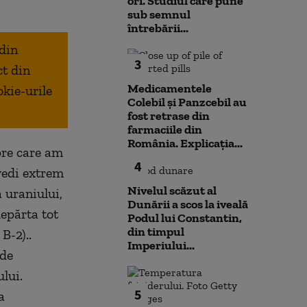
ori. Studiul care pune
sub semnul
întrebării...
 din
3
ct din
Medicamentele
okie-urile
Colebil și Panzcebil au
fost retrase din
farmaciile din
România. Explicația...
pre care am
4
vedi extrem
Nivelul scăzut al
 uraniului,
Dunării a scos la iveală
depărta tot
Podul lui Constantin,
din timpul
B-2)..
Imperiului...
 de
lui.
5
a