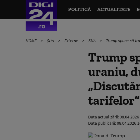
POLITICĂ
ACTUALITATE
E
HOME
Știri
Externe
SUA
Trump spune că Ira
Trump sp
uraniu, d
„Discutăm
tarifelor”
Data actualizării:
08.04.2026
Data publicării:
08.04.2026 1