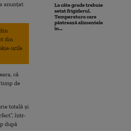
 a anunțat
La câte grade trebuie
setat frigiderul.
Temperatura care
păstrează alimentele
în...
 din
ct din
okie-urile
eara, că
timp de
rie totală și
ect”, într-
mp după