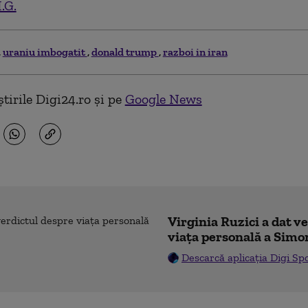
.G.
uraniu imbogatit
donald trump
razboi in iran
tirile Digi24.ro și pe
Google News
Virginia Ruzici a dat v
viața personală a Simo
Descarcă aplicația Digi Sp