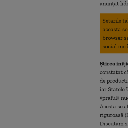
anunțat lid
Setarile t
aceasta se
browser s
social med
Știrea iniți
constatat c
de producti
iar Statele 
«
praful
»
nuc
Acesta se af
riguroasă (F
Discutăm și