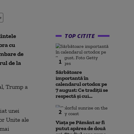
e
TOP CITITE
intele
ora cu
imbare de
1
rul de la
Sărbătoare
importantă în
calendarul ortodox pe
al, Trump a
7 august: Ce tradiții se
.
respectă și cui...
iat unei
2
or Unite ale
Viața pe Pământ ar fi
 mai
putut apărea de două