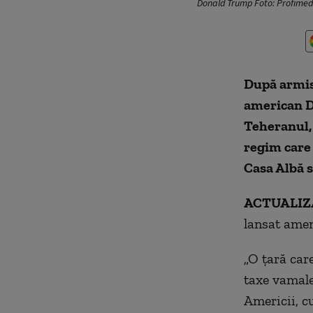
Donald Trump Foto: Profime
După armist
american D
Teheranul, 
regim care 
Casa Albă s
ACTUALIZA
lansat amen
„O țară car
taxe vamale
Americii, cu