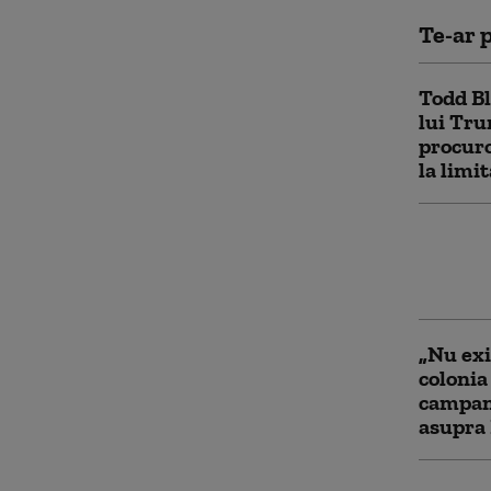
Te-ar p
Todd Bl
lui Tru
procuro
la limi
Groenla
compani
petroli
„Nu exi
colonia
campani
asupra