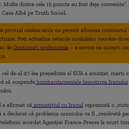
. Multe dintre cele 15 puncte au fost deja convenite”,
a Casa Albă pe Truth Social.
ale privind cookie-urile nu permit afisarea continutul
ctiune. Poti actualiza setarile modulelor coookie dire
au de
Gestionați preferințele
– e nevoie sa accepti co
ia
cel de-al 47-lea președinte al SUA a anunțat, marţi s
rd să suspende
bombardamentele împotriva Iranului
mâni.
l a afirmat că
armistițiul cu Iranul
reprezintă o „victo
 a declarat că problema uraniului va fi „rezolvată perf
 telefonic acordat Agenției France-Presse la scurt ti