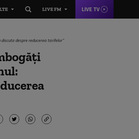
LIVE TV
LTE
LIVE FM
 discuta despre reducerea tarifelor”
îmbogăți
nul:
educerea