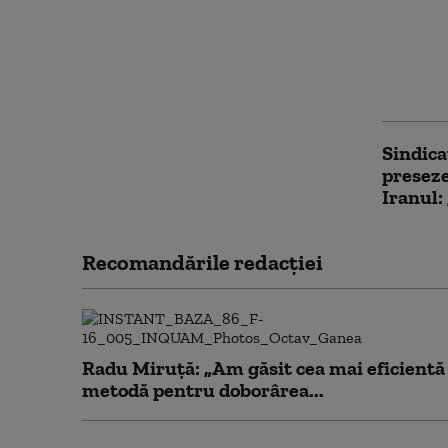
Iranul 
Trump p
jumăta
speră s
să facă 
Sindica
preseze
Iranul:
Recomandările redacţiei
Radu Miruță: „Am găsit cea mai eficientă
metodă pentru doborârea...