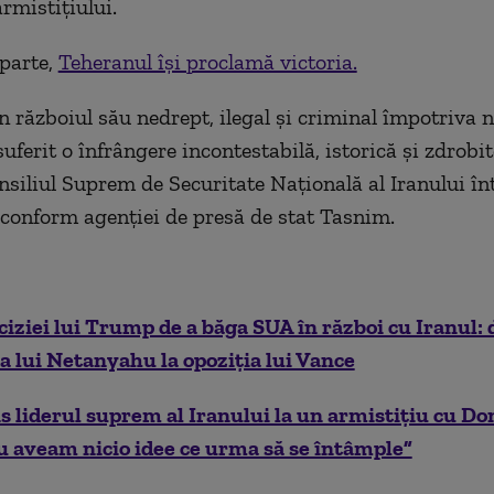
rmistițiului.
 parte,
Teheranul își proclamă victoria.
n războiul său nedrept, ilegal și criminal împotriva n
suferit o înfrângere incontestabilă, istorică și zdrobit
nsiliul Suprem de Securitate Națională al Iranului în
conform agenției de presă de stat Tasnim.
ciziei lui Trump de a băga SUA în război cu Iranul: 
 lui Netanyahu la opoziția lui Vance
 liderul suprem al Iranului la un armistițiu cu Do
 aveam nicio idee ce urma să se întâmple”