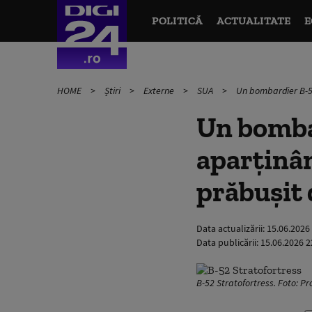
POLITICĂ
ACTUALITATE
E
HOME
Știri
Externe
SUA
Un bombardier B-52
Un bomba
aparţinân
prăbuşit 
Data actualizării:
15.06.2026
Data publicării:
15.06.2026 2
B-52 Stratofortress. Foto: P