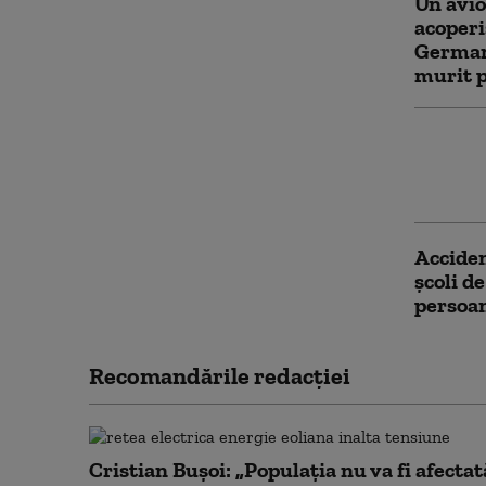
Un avio
acoperi
Germani
murit p
Imagini
bombard
ucrain
Acciden
școli d
persoan
Recomandările redacţiei
Cristian Bușoi: „Populația nu va fi afectat