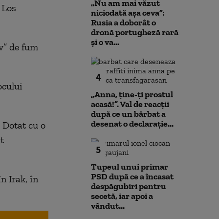
„Nu am mai văzut
 Los
niciodată așa ceva”:
Rusia a doborât o
dronă portugheză rară
și o va...
iv” de fum
4
ocului
„Anna, ţine-ţi prostul
acasă!”. Val de reacții
după ce un bărbat a
desenat o declarație...
. Dotat cu o
t
5
Tupeul unui primar
PSD după ce a încasat
n Irak, în
despăgubiri pentru
secetă, iar apoi a
vândut...