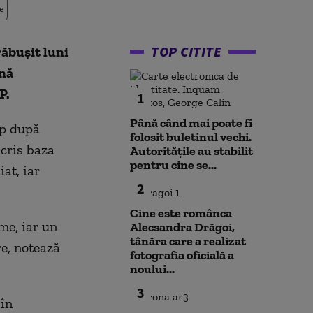
e
TOP CITITE
ăbuşit luni
ană
P.
1
Până când mai poate fi
mp după
folosit buletinul vechi.
scris baza
Autoritățile au stabilit
pentru cine se...
at, iar
2
Cine este românca
me, iar un
Alecsandra Drăgoi,
tânăra care a realizat
re, notează
fotografia oficială a
noului...
3
 în