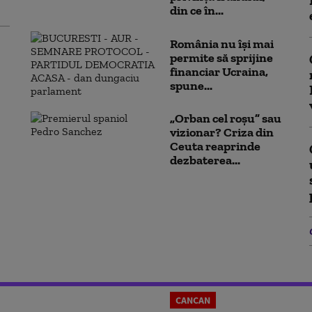
din ce în...
România nu își mai
permite să sprijine
financiar Ucraina,
spune...
„Orban cel roșu” sau
vizionar? Criza din
Ceuta reaprinde
dezbaterea...
CANCAN