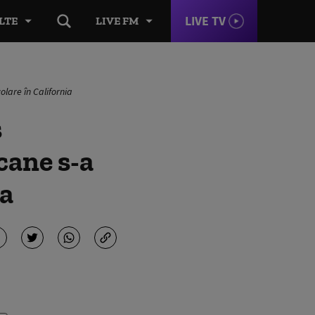
LIVE TV
LTE
LIVE FM
lare în California
s
cane s-a
ia