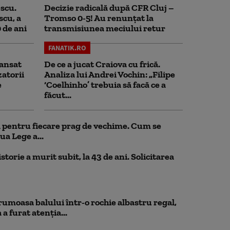
scu.
Decizie radicală după CFR Cluj –
scu, a
Tromso 0-5! Au renunțat la
0 de ani
transmisiunea meciului retur
FANATIK.RO
ansat
De ce a jucat Craiova cu frică.
zatorii
Analiza lui Andrei Vochin: „Filipe
e
‘Coelhinho’ trebuia să facă ce a
făcut...
ul pentru fiecare prag de vechime. Cum se
ua Lege a...
storie a murit subit, la 43 de ani. Solicitarea
rumoasa balului într-o rochie albastru regal,
a furat atenția...