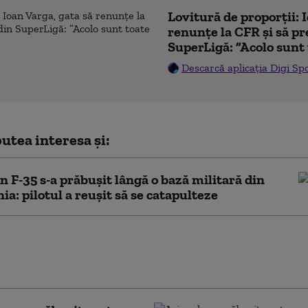
Lovitură de proporții: 
renunțe la CFR și să pre
SuperLigă: ”Acolo sunt 
Descarcă aplicația Digi Sp
utea interesa și:
n F-35 s-a prăbușit lângă o bază militară din
nia: pilotul a reușit să se catapulteze
nii au pierdut un avion de vânătoare F-16 în
unei misiuni de luptă. „Pilotul a fost nevoit să
pulteze”