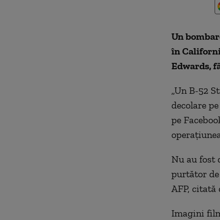
Un bombardi
în Californ
Edwards, f
„Un B-52 St
decolare pe
pe Facebook
operaţiunea
Nu au fost 
purtător de
AFP, citată
Imagini fil