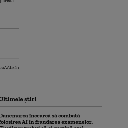
Ultimele știri
Danemarca încearcă să combată
folosirea AI în fraudarea examenelor.