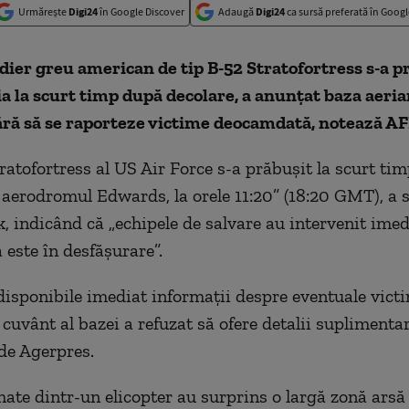
Urmărește
Digi24
în Google Discover
Adaugă
Digi24
ca sursă preferată în Googl
er greu american de tip B-52 Stratofortress s-a pr
ia la scurt timp după decolare, a anunţat baza aeri
ără să se raporteze victime deocamdată, notează AF
ratofortress al US Air Force s-a prăbuşit la scurt ti
 aerodromul Edwards, la orele 11:20” (18:20 GMT), a 
, indicând că „echipele de salvare au intervenit imedi
 este în desfăşurare”.
disponibile imediat informaţii despre eventuale victi
 cuvânt al bazei a refuzat să ofere detalii suplimenta
 de Agerpres.
mate dintr-un elicopter au surprins o largă zonă arsă