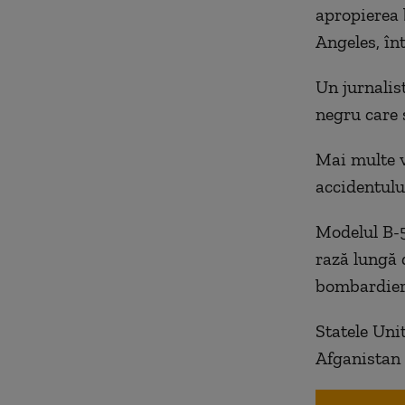
apropierea 
Angeles, în
Un jurnalis
negru care 
Mai multe v
accidentulu
Modelul B-5
rază lungă 
bombardier 
Statele Unit
Afganistan ş