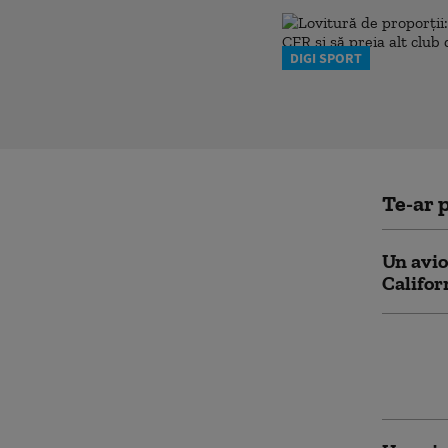
DIGI SPORT
Te-ar p
Un avio
Califor
Ucraine
timpul 
se cata