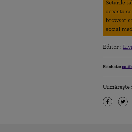
Setarile t
aceasta se
browser s
social med
Editor :
Liv
Etichete:
cali
Urmărește ș