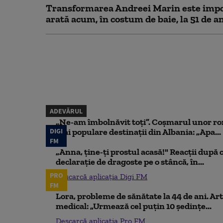
Transformarea Andreei Marin este impo
arată acum, în costum de baie, la 51 de a
ADEVĂRUL
„Ne-am îmbolnăvit toți”. Coșmarul unor ro
DIGI
mai populare destinații din Albania: „Apa...
FM
„Anna, ţine-ţi prostul acasă!" Reacţii după 
declaraţie de dragoste pe o stâncă, în...
PRO
Descarcă aplicația Digi FM
FM
Lora, probleme de sănătate la 44 de ani. Art
medical: „Urmează cel puțin 10 ședințe...
Descarcă aplicația Pro FM