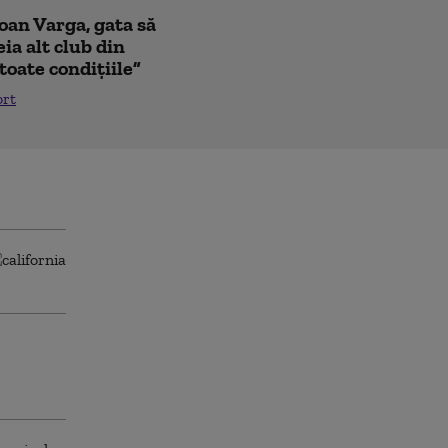
Ioan Varga, gata să
ia alt club din
toate condițiile”
ort