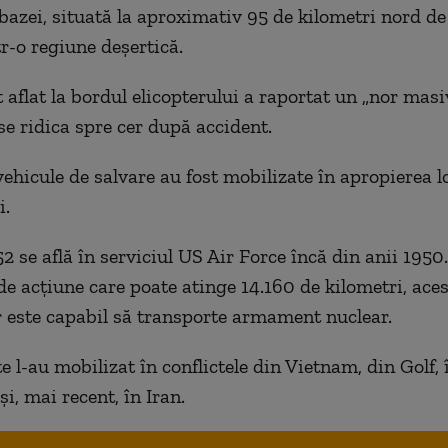
bazei, situată la aproximativ 95 de kilometri nord de
tr-o regiune deşertică.
t aflat la bordul elicopterului a raportat un „nor mas
se ridica spre cer după accident.
ehicule de salvare au fost mobilizate în apropierea l
i.
2 se află în serviciul US Air Force încă din anii 1950
de acţiune care poate atinge 14.160 de kilometri, aces
este capabil să transporte armament nuclear.
e l-au mobilizat în conflictele din Vietnam, din Golf, î
i, mai recent, în Iran.