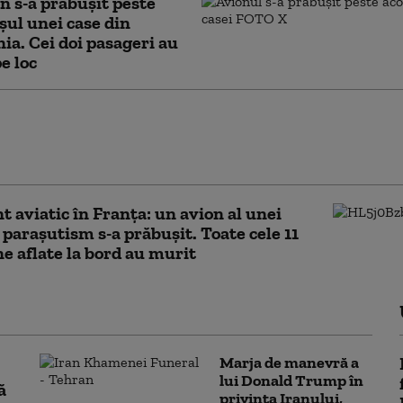
n s-a prăbușit peste
șul unei case din
a. Cei doi pasageri au
e loc
le din satelit confirmă distrugerea unui
ier rus Tu-95 în urma unui atac
ean
t aviatic în Franța: un avion al unei
e parașutism s-a prăbușit. Toate cele 11
e aflate la bord au murit
Marja de manevră a
lui Donald Trump în
ă
privința Iranului,