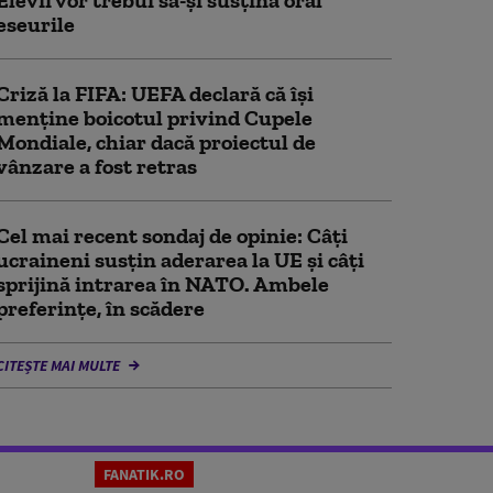
Elevii vor trebui să-şi susţină oral
eseurile
Criză la FIFA: UEFA declară că îşi
menţine boicotul privind Cupele
Mondiale, chiar dacă proiectul de
vânzare a fost retras
Cel mai recent sondaj de opinie: Câți
ucraineni susțin aderarea la UE și câți
sprijină intrarea în NATO. Ambele
preferințe, în scădere
CITEȘTE MAI MULTE
FANATIK.RO