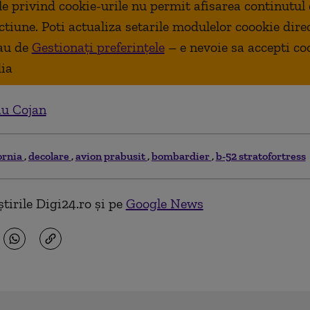
ale privind cookie-urile nu permit afisarea continutul
ctiune. Poti actualiza setarile modulelor coookie dire
au de
Gestionați preferințele
– e nevoie sa accepti co
ia
iu Cojan
fornia
decolare
avion prabusit
bombardier
b-52 stratofortress
tirile Digi24.ro și pe
Google News