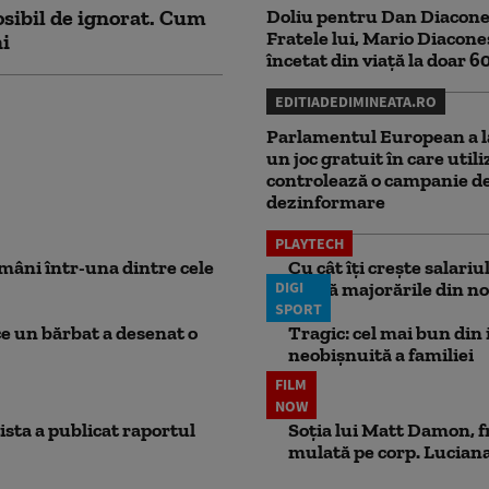
sibil de ignorat. Cum
Doliu pentru Dan Diacone
Fratele lui, Mario Diacone
ni
încetat din viață la doar 6
EDITIADEDIMINEATA.RO
Parlamentul European a l
un joc gratuit în care utili
controlează o campanie d
dezinformare
PLAYTECH
mâni într-una dintre cele
Cu cât îți crește salari
DIGI
aplică majorările din no
SPORT
ce un bărbat a desenat o
Tragic: cel mai bun din i
neobișnuită a familiei
FILM
NOW
ista a publicat raportul
Soția lui Matt Damon, f
mulată pe corp. Luciana 