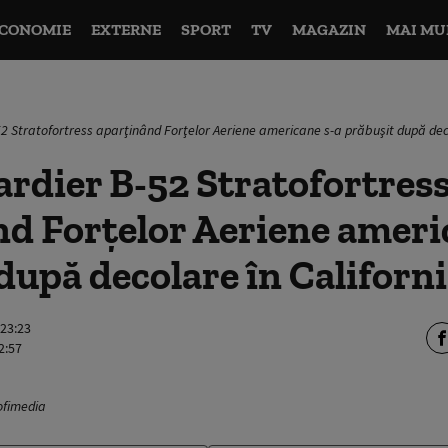
CONOMIE
EXTERNE
SPORT
TV
MAGAZIN
MAI MU
 Stratofortress aparţinând Forţelor Aeriene americane s-a prăbuşit după deco
rdier B-52 Stratofortres
d Forţelor Aeriene ameri
după decolare în Californ
 23:23
2:57
rofimedia