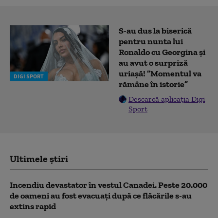
S-au dus la biserică
pentru nunta lui
Ronaldo cu Georgina și
au avut o surpriză
uriașă! ”Momentul va
DIGI SPORT
rămâne în istorie”
Descarcă aplicația Digi
Sport
Ultimele știri
Incendiu devastator în vestul Canadei. Peste 20.000
de oameni au fost evacuați după ce flăcările s-au
extins rapid