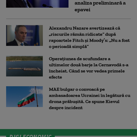
analiza preliminară a
epavei
Alexandru Nazare avertizează că
„riscurile rămân ridicate” după
rapoartele Fitch și Moody’s: „Nu a fost
o perioadă simplă”
Operațiunea de scufundare a
ultimelor două barje la Cernavodă s-a
încheiat. Când se vor vedea primele
efecte
MAE bulgar o convoacă pe
ambasadoarea Ucrainei în legătură cu
drona prăbuşită. Ce spune Kievul
despre incident
DIGI ECONOMIC