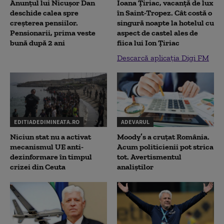
Anunțul lui Nicușor Dan
Ioana Țiriac, vacanță de lux
deschide calea spre
în Saint-Tropez. Cât costă o
creșterea pensiilor.
singură noapte la hotelul cu
Pensionarii, prima veste
aspect de castel ales de
bună după 2 ani
fiica lui Ion Țiriac
Descarcă aplicația Digi FM
EDITIADEDIMINEATA.RO
ADEVARUL
Niciun stat nu a activat
Moody’s a cruțat România.
mecanismul UE anti-
Acum politicienii pot strica
dezinformare în timpul
tot. Avertismentul
crizei din Ceuta
analiștilor