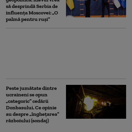
să desprindă Serbia de
influența Moscovei: „O
palmă pentru ruși”
Campania de 40 de zile
a Ucrainei împotriva
Rusiei: care a fost
menirea operațiunii.
„Obiectivul final nu
putea fi atins”
Peste jumătate dintre
ucraineni se opun
„categoric” cedării
Donbasului. Ce opinie
au despre „înghețarea”
războiului (sondaj)