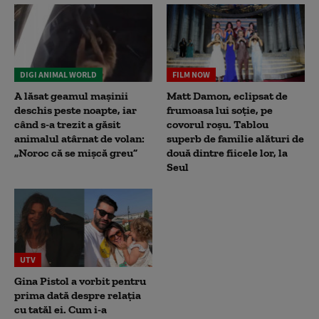
DIGI ANIMAL WORLD
FILM NOW
A lăsat geamul mașinii
Matt Damon, eclipsat de
deschis peste noapte, iar
frumoasa lui soție, pe
când s-a trezit a găsit
covorul roșu. Tablou
animalul atârnat de volan:
superb de familie alături de
„Noroc că se mișcă greu”
două dintre fiicele lor, la
Seul
UTV
Gina Pistol a vorbit pentru
prima dată despre relația
cu tatăl ei. Cum i-a