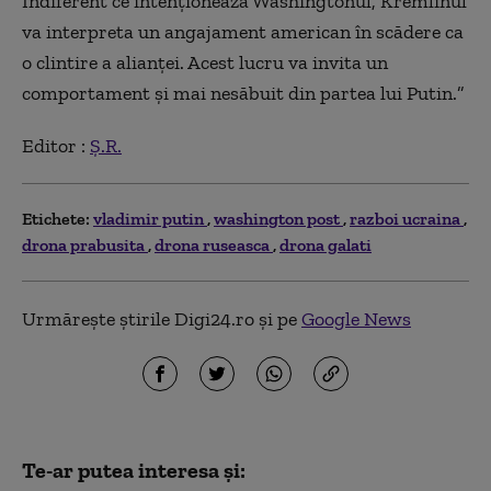
Indiferent ce intenționează Washingtonul, Kremlinul
va interpreta un angajament american în scădere ca
o clintire a alianței. Acest lucru va invita un
comportament și mai nesăbuit din partea lui Putin.
”
Editor :
Ș.R.
Etichete:
vladimir putin
washington post
razboi ucraina
drona prabusita
drona ruseasca
drona galati
Urmărește știrile Digi24.ro și pe
Google News
Te-ar putea interesa și: