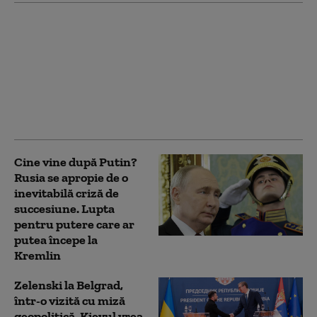
Opoziția belarusă
pregătește un dosar
contra lui Lukașenko
pentru sprijinirea
războiului Rusiei în
Ucraina: „E complice la
agresiune”
Cine vine după Putin?
Rusia se apropie de o
inevitabilă criză de
succesiune. Lupta
pentru putere care ar
putea începe la
Kremlin
Zelenski la Belgrad,
într-o vizită cu miză
geopolitică. Kievul vrea