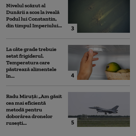
Nivelul scăzut al
Dunării a scos la iveală
Podul lui Constantin,
din timpul Imperiului...
3
La câte grade trebuie
setat frigiderul.
Temperatura care
păstrează alimentele
4
în...
Radu Miruță: „Am găsit
cea mai eficientă
metodă pentru
doborârea dronelor
5
rusești...