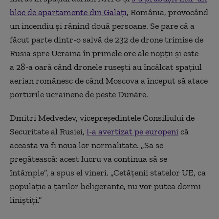
bloc de apartamente din Galați
, România,
provocând
un incendiu
și rănind două persoane. Se pare că a
făcut parte dintr-o salvă de 232 de drone trimise de
Rusia spre Ucraina în primele ore ale nopții și este
a 28-a oară când dronele rusești au încălcat spațiul
aerian românesc de când Moscova a început să atace
porturile ucrainene de peste Dunăre.
Dmitri Medvedev, vicepreședintele Consiliului de
Securitate al Rusiei,
i-a avertizat pe europeni
că
aceasta va fi noua lor normalitate. „Să se
pregătească: acest lucru va continua să se
întâmple”, a spus el vineri. „Cetățenii statelor UE, ca
populație a țărilor beligerante, nu vor putea dormi
liniștiți.”