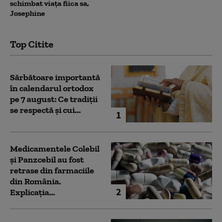
schimbat viața fiica sa,
Josephine
Top Citite
Sărbătoare importantă
în calendarul ortodox
pe 7 august: Ce tradiții
se respectă și cui...
1
Medicamentele Colebil
și Panzcebil au fost
retrase din farmaciile
din România.
2
Explicația...