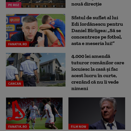
nouă direcție
PE ROZ
Sfatul de suflet al lui
Edi Iordănescu pentru
Daniel Bîrligea: „Să se
concentreze pe fotbal,
asta e meseria lui!”
FANATIK.RO
4.000 lei amendă
tuturor românilor care
locuiesc la casă și fac
acest lucru în curte,
crezând că nu îi vede
CANCAN
nimeni
FANATIK.RO
FILM NOW