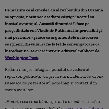
Pe măsură ce al cincilea an al războiului din Ucraina
se apropie, națiunea asediată câștigă încetul cu
încetul avantajul. Această dinamică îl face pe
președintele rus Vladimir Putin mai imprevizibil și
mai periculos - și face ca argumentele în favoarea
susținerii Kievului să fie la fel de convingătoare ca
întotdeauna, se arată într-un editorial publicat de
Washington Post
.
Redăm mai jos, integral, punctul de vedere al
reputatei publicații, cu privire la incidentul cu dronă
rusească de pe teritoriul României și contextul în
care a avut loc:
„
Vineri, ceea ce se bănuiește a fi o dronă rusească a
intrat în spațiul aerian NATO și
s-a prăbușit într-un