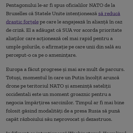
Pentagonului le-ar fi spus oficialilor NATO de la
Bruxelles că Statele Unite intenționează
să reducă
drastic forțele
pe care le angajează în alianță în caz
de criză. El a adăugat că SUA vor acorda prioritate
aliaților care acționează cel mai rapid pentru a
umple golurile, o afirmație pe care unii din sală au
perceput-o ca pe o amenințare.
Europa a făcut progrese și mai are mult de parcurs.
Totuși, momentul în care un Putin încolțit aruncă
drone pe teritoriul NATO și amenință sateliții
occidentali este un moment groaznic pentru a
negocia împărțirea sarcinilor. Timpul ar fi mai bine
folosit găsind modalități de a presa Rusia să pună
capăt războiului său neprovocat și dezastruos.