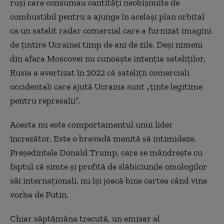
ruși care consumau cantități neobișnuite de
combustibil pentru a
ajunge
în același plan orbital
ca un satelit radar comercial care a furnizat imagini
de țintire Ucrainei timp de ani de zile. Deși nimeni
din afara Moscovei nu cunoaște intenția sateliților,
Rusia a avertizat în 2022 că sateliții comerciali
occidentali care ajută Ucraina sunt „ținte legitime
pentru represalii”.
Acesta nu este comportamentul unui lider
încrezător. Este o bravadă menită să intimideze.
Președintele Donald Trump, care se mândrește cu
faptul că simte și profită de slăbiciunile omologilor
săi internaționali, nu își joacă bine cartea când vine
vorba de Putin.
Chiar săptămâna trecută, un emisar al