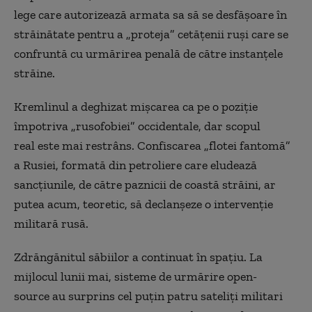
lege care autorizează armata sa să se desfășoare în
străinătate pentru a „proteja” cetățenii ruși care se
confruntă cu urmărirea penală de către instanțele
străine.
Kremlinul a deghizat mișcarea ca pe o poziție
împotriva „rusofobiei” occidentale, dar scopul
real este mai restrâns. Confiscarea „flotei
fantomă
”
a Rusiei, formată din petroliere care eludează
sancțiunile, de către paznicii de coastă străini, ar
putea acum, teoretic, să declanșeze o intervenție
militară rusă.
Zdrăngănitul săbiilor a continuat în spațiu. La
mijlocul lunii mai, sisteme de urmărire open-
source au surprins cel puțin patru sateliți militari