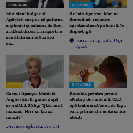
GANDUL.RO
DIGI SPORT
Ministrul bulgar al
Au bătut palma! Marius
Apărării susține că puterea
Șumudică, revenire
exploziei și coloana de fum
spectaculoasă pe bancă, în
arată că drona transporta o
SuperLigă
cantitate semnificativă
Descarcă aplicația Digi
de...
Sport
PRO FM
DIGI WORLD
Ce nu-i lipsește Monicăi
Rinichii, printre primii
Anghel din frigider, după
afectați de caniculă. Câtă
ce a slăbit 40 kg: “Știu ce să
apă trebuie să bem, de fapt,
mănânc. Nu mai fac ca
vara și la ce alimente să fim
înainte”
atenți
Descarcă aplicația Pro FM