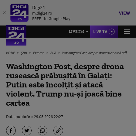
Digi24
VIEW
m.digi24.ro
FREE - In Google Play
LIVE TV
LIVE FM
HOME
Știri
Externe
SUA
Washington Post, despre drona rusească prăbușită în Galați: Putin este încolțit și atacă violent. Trump nu-și joacă bine cartea
Washington Post, despre drona
rusească prăbușită în Galați:
Putin este încolțit și atacă
violent. Trump nu-și joacă bine
cartea
Data publicării:
29.05.2026 22:27