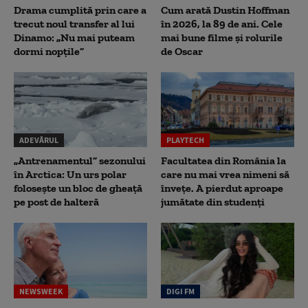
Drama cumplită prin care a
Cum arată Dustin Hoffman
trecut noul transfer al lui
în 2026, la 89 de ani. Cele
Dinamo: „Nu mai puteam
mai bune filme și rolurile
dormi nopțile”
de Oscar
ADEVĂRUL
PLAYTECH
„Antrenamentul” sezonului
Facultatea din România la
în Arctica: Un urs polar
care nu mai vrea nimeni să
folosește un bloc de gheață
înveţe. A pierdut aproape
pe post de halteră
jumătate din studenţi
NEWSWEEK
DIGI FM