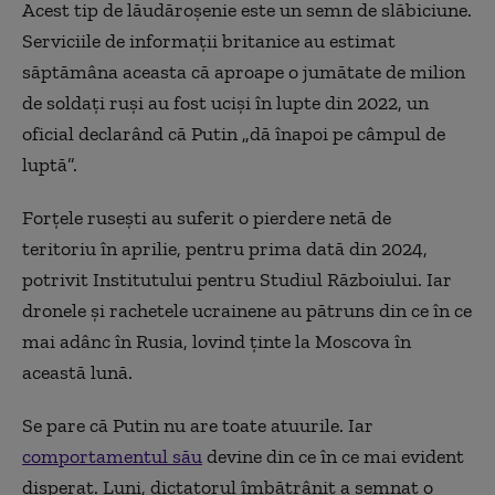
Acest tip de lăudăroșenie este un semn de slăbiciune.
Serviciile de informații britanice au estimat
săptămâna aceasta că aproape o jumătate de milion
de soldați ruși au fost uciși în lupte din 2022, un
oficial declarând că Putin „dă înapoi pe câmpul de
luptă”.
Forțele rusești au suferit o pierdere netă de
teritoriu în aprilie, pentru prima dată din 2024,
potrivit Institutului pentru Studiul Războiului. Iar
dronele și rachetele ucrainene au pătruns din ce în ce
mai adânc în Rusia, lovind ținte la Moscova în
această lună.
Se pare că Putin nu are toate atuurile. Iar
comportamentul său
devine din ce în ce mai evident
disperat. Luni, dictatorul îmbătrânit a semnat o