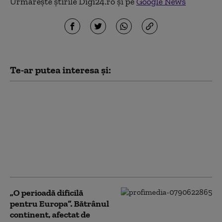
Urmărește știrile Digi24.ro și pe
Google News
Te-ar putea interesa și:
Marja de manevră a lui
Donald Trump în
privința Iranului, din
ce în ce mai limitată:
liderul SUA este prins
între opțiuni
neatractive
„O perioadă dificilă
pentru Europa”. Bătrânul
continent, afectat de