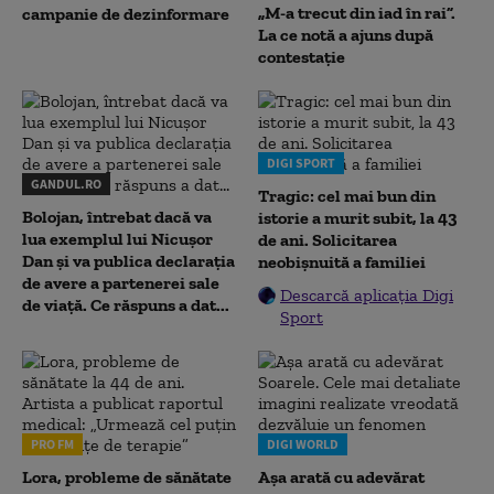
„M-a trecut din iad în rai”.
campanie de dezinformare
La ce notă a ajuns după
contestație
DIGI SPORT
GANDUL.RO
Tragic: cel mai bun din
Bolojan, întrebat dacă va
istorie a murit subit, la 43
lua exemplul lui Nicușor
de ani. Solicitarea
Dan și va publica declarația
neobișnuită a familiei
de avere a partenerei sale
Descarcă aplicația Digi
de viață. Ce răspuns a dat...
Sport
PRO FM
DIGI WORLD
Lora, probleme de sănătate
Așa arată cu adevărat