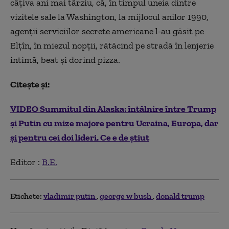
câţiva ani mai târziu, că, în timpul uneia dintre
vizitele sale la Washington, la mijlocul anilor 1990,
agenţii serviciilor secrete americane l-au găsit pe
Elţîn, în miezul nopţii, rătăcind pe stradă în lenjerie
intimă, beat şi dorind pizza.
Citește și:
VIDEO Summitul din Alaska: întâlnire între Trump
și Putin cu mize majore pentru Ucraina, Europa, dar
și pentru cei doi lideri. Ce e de știut
Editor :
B.E.
Etichete:
vladimir putin
george w bush
donald trump