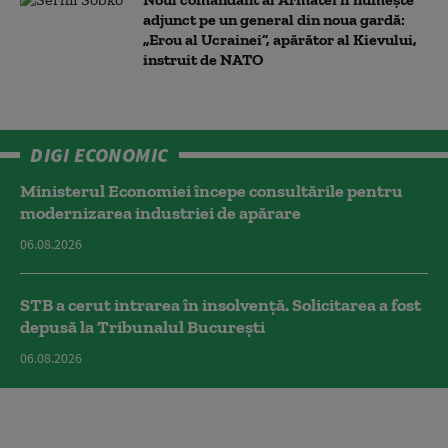
adjunct pe un general din noua gardă:
„Erou al Ucrainei”, apărător al Kievului,
instruit de NATO
DIGI ECONOMIC
Ministerul Economiei începe consultările pentru
modernizarea industriei de apărare
06.08.2026
STB a cerut intrarea în insolvență. Solicitarea a fost
depusă la Tribunalul București
06.08.2026