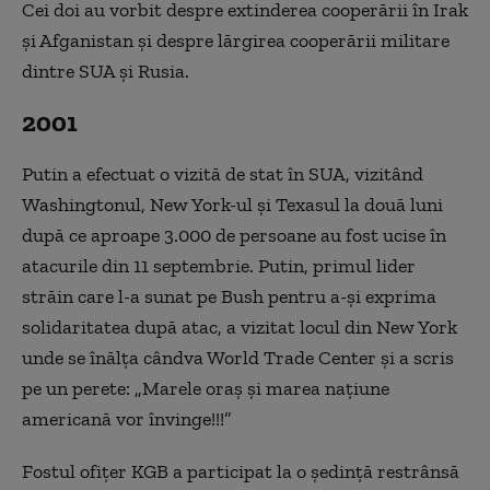
Cei doi au vorbit despre extinderea cooperării în Irak
şi Afganistan şi despre lărgirea cooperării militare
dintre SUA şi Rusia.
2001
Putin a efectuat o vizită de stat în SUA, vizitând
Washingtonul, New York-ul şi Texasul la două luni
după ce aproape 3.000 de persoane au fost ucise în
atacurile din 11 septembrie. Putin, primul lider
străin care l-a sunat pe Bush pentru a-şi exprima
solidaritatea după atac, a vizitat locul din New York
unde se înălţa cândva World Trade Center şi a scris
pe un perete: „Marele oraş şi marea naţiune
americană vor învinge!!!”
Fostul ofiţer KGB a participat la o şedinţă restrânsă