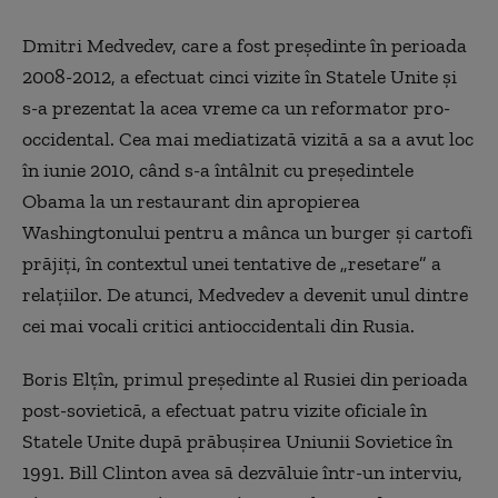
Dmitri Medvedev, care a fost preşedinte în perioada
2008-2012, a efectuat cinci vizite în Statele Unite şi
s-a prezentat la acea vreme ca un reformator pro-
occidental. Cea mai mediatizată vizită a sa a avut loc
în iunie 2010, când s-a întâlnit cu preşedintele
Obama la un restaurant din apropierea
Washingtonului pentru a mânca un burger şi cartofi
prăjiţi, în contextul unei tentative de „resetare” a
relaţiilor. De atunci, Medvedev a devenit unul dintre
cei mai vocali critici antioccidentali din Rusia.
Boris Elţîn, primul preşedinte al Rusiei din perioada
post-sovietică, a efectuat patru vizite oficiale în
Statele Unite după prăbuşirea Uniunii Sovietice în
1991. Bill Clinton avea să dezvăluie într-un interviu,