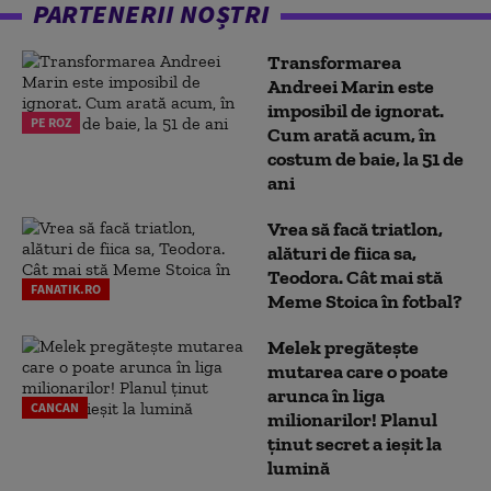
PARTENERII NOȘTRI
Transformarea
Andreei Marin este
imposibil de ignorat.
PE ROZ
Cum arată acum, în
costum de baie, la 51 de
ani
Vrea să facă triatlon,
alături de fiica sa,
Teodora. Cât mai stă
FANATIK.RO
Meme Stoica în fotbal?
Melek pregătește
mutarea care o poate
arunca în liga
CANCAN
milionarilor! Planul
ținut secret a ieșit la
lumină