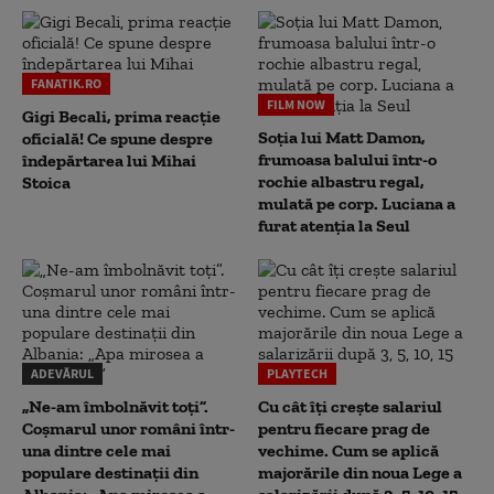
FANATIK.RO
FILM NOW
Gigi Becali, prima reacție
Soția lui Matt Damon,
oficială! Ce spune despre
frumoasa balului într-o
îndepărtarea lui Mihai
rochie albastru regal,
Stoica
mulată pe corp. Luciana a
furat atenția la Seul
ADEVĂRUL
PLAYTECH
„Ne-am îmbolnăvit toți”.
Cu cât îți crește salariul
Coșmarul unor români într-
pentru fiecare prag de
una dintre cele mai
vechime. Cum se aplică
populare destinații din
majorările din noua Lege a