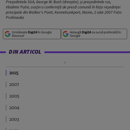
Președintele SUA, George W. Bush (dreapta), și președintele rus,
Vladimir Putin, susțin o conferință de presă comună în fața reședinței
principale din Walker's Point, Kennebunkport, Maine, 2 iulie 2007 Foto:
Profimedia
Urmărește
Digi24
în Google
Adaugă
Digi24
ca sursă preferată în
Discover
Google
DIN ARTICOL
2015
2007
2005
2004
2003