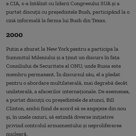
a CIA, s-a întâlnit cu liderii Congresului SUA şi a
purtat discuţii cu preşedintele Bush, participând la o
cină informală la ferma lui Bush din Texas.
2000
Putin a zburat la New York pentru a participa la
Summitul Mileniului şi a ţinut un discurs în faţa
Consiliului de Securitate al ONU, unde Rusia este
membru permanent. În discursul său, el a pledat
pentru o abordare multilaterală, mai degrabă decât
unilaterală, a afacerilor internaţionale. De asemenea,
a purtat discuţii cu preşedintele de atunci, Bill
Clinton, ambii fiind de acord să se angajeze din nou
şi, în unele cazuri, să extindă diverse iniţiative
privind controlul armamentului şi neproliferarea
nucleară.