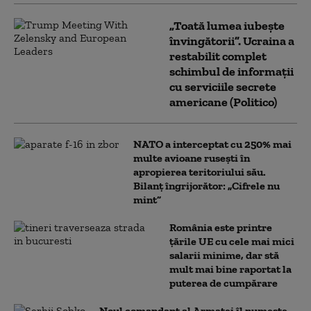
„Toată lumea iubește
învingătorii”. Ucraina a
restabilit complet
schimbul de informații
cu serviciile secrete
americane (Politico)
NATO a interceptat cu 250% mai
multe avioane rusești în
apropierea teritoriului său.
Bilanț îngrijorător: „Cifrele nu
mint”
România este printre
țările UE cu cele mai mici
salarii minime, dar stă
mult mai bine raportat la
puterea de cumpărare
Noul comandant al Armatei îl numește