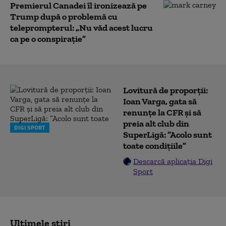
Premierul Canadei îl ironizează pe
Trump după o problemă cu
teleprompterul: „Nu văd acest lucru
ca pe o conspirație”
Lovitură de proporții:
Ioan Varga, gata să
renunțe la CFR și să
preia alt club din
DIGI SPORT
SuperLigă: ”Acolo sunt
toate condițiile”
Descarcă aplicația Digi
Sport
Ultimele știri