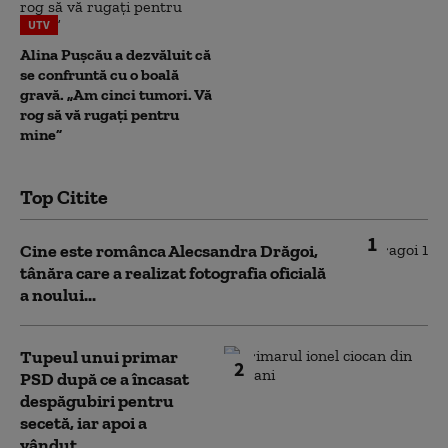
UTV
Alina Pușcău a dezvăluit că
se confruntă cu o boală
gravă. „Am cinci tumori. Vă
rog să vă rugați pentru
mine”
Top Citite
1
Cine este românca Alecsandra Drăgoi,
tânăra care a realizat fotografia oficială
a noului...
Tupeul unui primar
2
PSD după ce a încasat
despăgubiri pentru
secetă, iar apoi a
vândut...