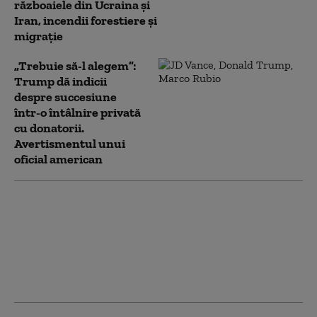
războaiele din Ucraina și
Iran, incendii forestiere și
migrație
„Trebuie să-l alegem”:
Trump dă indicii
despre succesiune
într-o întâlnire privată
cu donatorii.
Avertismentul unui
oficial american
Relația dintre SUA și
Maroc, în centrul
atenției după criza din
Ceuta: „A consolidat
poziția internațională”
a Rabatului