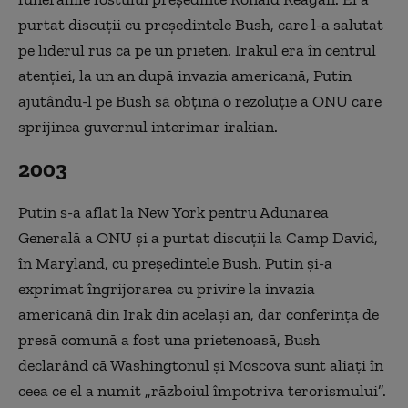
purtat discuţii cu preşedintele Bush, care l-a salutat
pe liderul rus ca pe un prieten. Irakul era în centrul
atenţiei, la un an după invazia americană, Putin
ajutându-l pe Bush să obţină o rezoluţie a ONU care
sprijinea guvernul interimar irakian.
2003
Putin s-a aflat la New York pentru Adunarea
Generală a ONU şi a purtat discuţii la Camp David,
în Maryland, cu preşedintele Bush. Putin şi-a
exprimat îngrijorarea cu privire la invazia
americană din Irak din acelaşi an, dar conferinţa de
presă comună a fost una prietenoasă, Bush
declarând că Washingtonul şi Moscova sunt aliaţi în
ceea ce el a numit „războiul împotriva terorismului”.