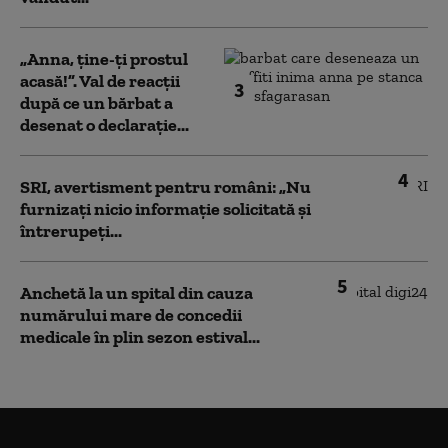
„Anna, ţine-ţi prostul
acasă!”. Val de reacții
3
după ce un bărbat a
desenat o declarație...
4
SRI, avertisment pentru români: „Nu
furnizați nicio informație solicitată și
întrerupeți...
5
Anchetă la un spital din cauza
numărului mare de concedii
medicale în plin sezon estival...