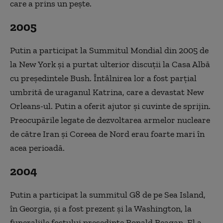
care a prins un peşte.
2005
Putin a participat la Summitul Mondial din 2005 de
la New York şi a purtat ulterior discuţii la Casa Albă
cu preşedintele Bush. Întâlnirea lor a fost parţial
umbrită de uraganul Katrina, care a devastat New
Orleans-ul. Putin a oferit ajutor şi cuvinte de sprijin.
Preocupările legate de dezvoltarea armelor nucleare
de către Iran şi Coreea de Nord erau foarte mari în
acea perioadă.
2004
Putin a participat la summitul G8 de pe Sea Island,
în Georgia, şi a fost prezent şi la Washington, la
funeraliile fostului preşedinte Ronald Reagan. El a