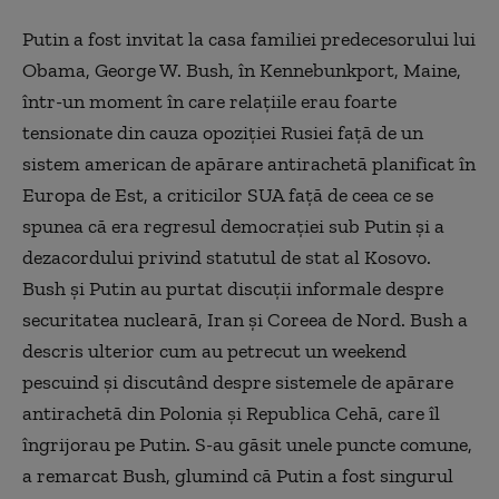
Putin a fost invitat la casa familiei predecesorului lui
Obama, George W. Bush, în Kennebunkport, Maine,
într-un moment în care relaţiile erau foarte
tensionate din cauza opoziţiei Rusiei faţă de un
sistem american de apărare antirachetă planificat în
Europa de Est, a criticilor SUA faţă de ceea ce se
spunea că era regresul democraţiei sub Putin şi a
dezacordului privind statutul de stat al Kosovo.
Bush şi Putin au purtat discuţii informale despre
securitatea nucleară, Iran şi Coreea de Nord. Bush a
descris ulterior cum au petrecut un weekend
pescuind şi discutând despre sistemele de apărare
antirachetă din Polonia şi Republica Cehă, care îl
îngrijorau pe Putin. S-au găsit unele puncte comune,
a remarcat Bush, glumind că Putin a fost singurul