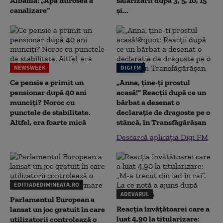
Albania: „Apa mirosea a
salarizării după 3, 5, 10, 15
canalizare”
și...
NEWSWEEK
DIGI FM
Ce pensie a primit un
„Anna, ţine-ţi prostul
pensionar după 40 ani
acasă!" Reacţii după ce un
munciți? Noroc cu
bărbat a desenat o
punctele de stabilitate.
declaraţie de dragoste pe o
Altfel, era foarte mică
stâncă, în Transfăgărăşan
Descarcă aplicația Digi FM
EDITIADEDIMINEATA.RO
ADEVARUL
Parlamentul European a
Reacția învățătoarei care a
lansat un joc gratuit în care
luat 4,90 la titularizare:
utilizatorii controlează o