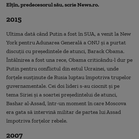
Elţîn, predecesorul său, scrie News.ro.
2015
Ultima dată când Putin a fost în SUA, a venit la New
York pentru Adunarea Generală a ONU şi a purtat
discuţii cu preşedintele de atunci, Barack Obama.
Întâlnirea a fost una rece, Obama criticându-l dur pe
Putin pentru conflictul din estul Ucrainei, unde
forţele susţinute de Rusia luptau împotriva trupelor
guvernamentale. Cei doi lideri s-au ciocnit şi pe
tema Siriei şi a soartei preşedintelui de atunci,
Bashar al-Assad, într-un moment în care Moscova
era gata să intervină militar de partea lui Assad
împotriva forţelor rebele.
2007