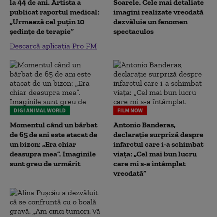
la 44 de ani. Artista a
Soarele. Cele mai detaliate
publicat raportul medical:
imagini realizate vreodată
„Urmează cel puțin 10
dezvăluie un fenomen
ședințe de terapie”
spectaculos
Descarcă aplicația Pro FM
DIGI ANIMAL WORLD
FILM NOW
Momentul când un bărbat
Antonio Banderas,
de 65 de ani este atacat de
declarație surpriză despre
un bizon: „Era chiar
infarctul care i-a schimbat
deasupra mea”. Imaginile
viața: „Cel mai bun lucru
sunt greu de urmărit
care mi s-a întâmplat
vreodată”