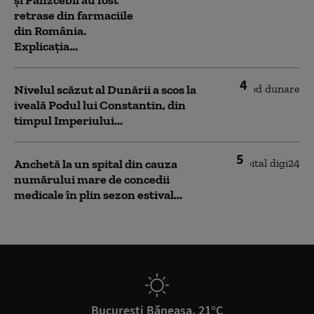
și Panzcebil au fost
retrase din farmaciile
din România.
Explicația...
4
Nivelul scăzut al Dunării a scos la
iveală Podul lui Constantin, din
timpul Imperiului...
5
Anchetă la un spital din cauza
numărului mare de concedii
medicale în plin sezon estival...
București Băneasa, 21°C