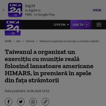
Digi24
VIEW
m.digi24.ro
FREE - In Google Play
LIVE TV
LIVE FM
HOME
Știri
Externe
Taiwanul a organizat un exerciţiu cu muniție reală folosind lansatoare americane HIMARS, în premieră în apele din faţa strâmtorii
Taiwanul a organizat un
exerciţiu cu muniție reală
folosind lansatoare americane
HIMARS, în premieră în apele
din faţa strâmtorii
Data publicării:
10.06.2026 10:53