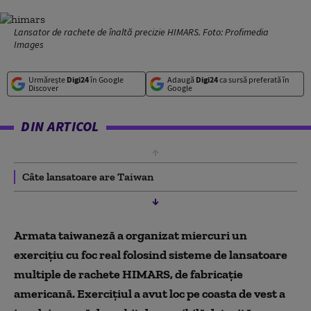
Lansator de rachete de înaltă precizie HIMARS. Foto: Profimedia
Images
Urmărește
Digi24
în Google
Adaugă
Digi24
ca sursă preferată în
Discover
Google
DIN ARTICOL
Câte lansatoare are Taiwan
Armata taiwaneză a organizat miercuri un
exerciţiu cu foc real folosind sisteme de lansatoare
multiple de rachete HIMARS, de fabricaţie
americană. Exercițiul a avut loc pe coasta de vest a