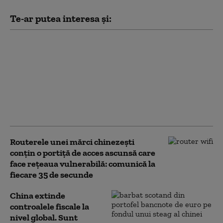
Te-ar putea interesa și:
Mișcare strategică a
Pentagonului. Cum se
pregătesc Statele Unite
pentru un posibil
război regional
împotriva Chinei sau
Rusiei
Routerele unei mărci chinezești
conțin o portiță de acces ascunsă care
face rețeaua vulnerabilă: comunică la
fiecare 35 de secunde
China extinde
controalele fiscale la
nivel global. Sunt