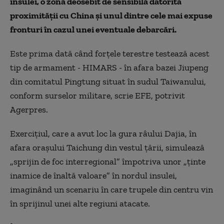
insulei, o zonă deosebit de sensibilă datorită
proximităţii cu China şi unul dintre cele mai expuse
fronturi în cazul unei eventuale debarcări.
Este prima dată când forţele terestre testează acest
tip de armament - HIMARS - în afara bazei Jiupeng
din comitatul Pingtung situat în sudul Taiwanului,
conform surselor militare, scrie EFE, potrivit
Agerpres.
Exerciţiul, care a avut loc la gura râului Dajia, în
afara oraşului Taichung din vestul ţării, simulează
„sprijin de foc interregional” împotriva unor „ţinte
inamice de înaltă valoare” în nordul insulei,
imaginând un scenariu în care trupele din centru vin
în sprijinul unei alte regiuni atacate.