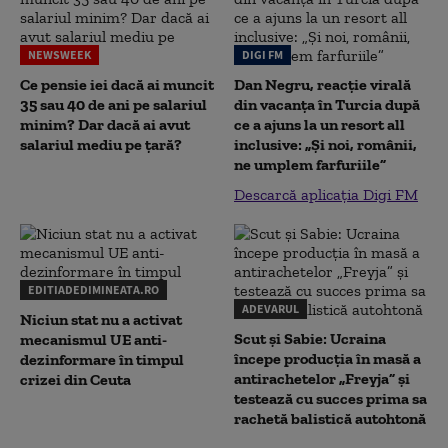
NEWSWEEK
DIGI FM
Ce pensie iei dacă ai muncit
Dan Negru, reacție virală
35 sau 40 de ani pe salariul
din vacanța în Turcia după
minim? Dar dacă ai avut
ce a ajuns la un resort all
salariul mediu pe țară?
inclusive: „Și noi, românii,
ne umplem farfuriile”
Descarcă aplicația Digi FM
EDITIADEDIMINEATA.RO
ADEVARUL
Niciun stat nu a activat
Scut și Sabie: Ucraina
mecanismul UE anti-
începe producția în masă a
dezinformare în timpul
antirachetelor „Freyja” și
crizei din Ceuta
testează cu succes prima sa
rachetă balistică autohtonă