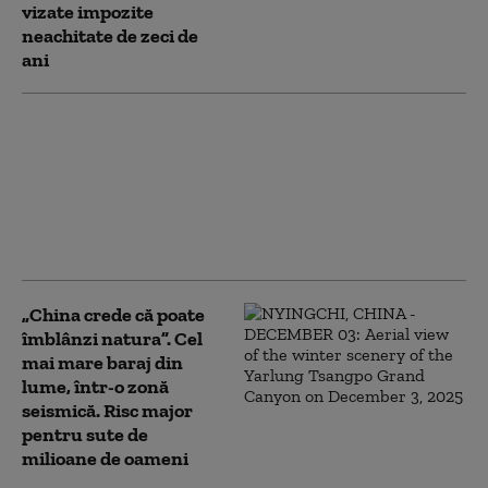
vizate impozite
neachitate de zeci de
ani
China lovește SUA cu
noi restricții
comerciale. Beijingul
limitează exporturile
de componente pentru
drone
„China crede că poate
îmblânzi natura”. Cel
mai mare baraj din
lume, într-o zonă
seismică. Risc major
pentru sute de
milioane de oameni