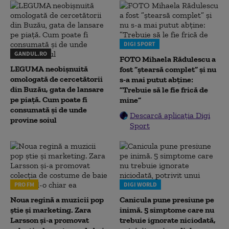
DIGI SPORT
GANDUL.RO
FOTO Mihaela Rădulescu a
LEGUMA neobișnuită
fost ”ștearsă complet” și nu
omologată de cercetătorii
s-a mai putut abține:
din Buzău, gata de lansare
”Trebuie să le fie frică de
pe piață. Cum poate fi
mine”
consumată și de unde
Descarcă aplicația Digi
provine soiul
Sport
PRO FM
DIGI WORLD
Noua regină a muzicii pop
Canicula pune presiune pe
știe și marketing. Zara
inimă. 5 simptome care nu
Larsson și-a promovat
trebuie ignorate niciodată,