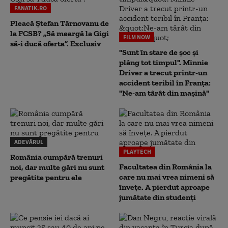
FANATIK.RO
Pleacă Ștefan Târnovanu de
la FCSB? „Să meargă la Gigi
FILM NOW
să-i ducă oferta”. Exclusiv
"Sunt în stare de șoc și
plâng tot timpul". Minnie
Driver a trecut printr-un
accident teribil în Franța:
"Ne-am târât din mașină"
ADEVĂRUL
PLAYTECH
România cumpără trenuri
Facultatea din România la
noi, dar multe gări nu sunt
care nu mai vrea nimeni să
pregătite pentru ele
înveţe. A pierdut aproape
jumătate din studenţi