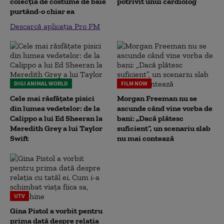
colecția de costume de baie
potrivit unui cardiolog
purtând-o chiar ea
Descarcă aplicația Pro FM
DIGI ANIMAL WORLD
FILM NOW
Cele mai răsfățate pisici
Morgan Freeman nu se
din lumea vedetelor: de la
ascunde când vine vorba de
Calippo a lui Ed Sheeran la
bani: „Dacă plătesc
Meredith Grey a lui Taylor
suficient”, un scenariu slab
Swift
nu mai contează
UTV
Gina Pistol a vorbit pentru
prima dată despre relația