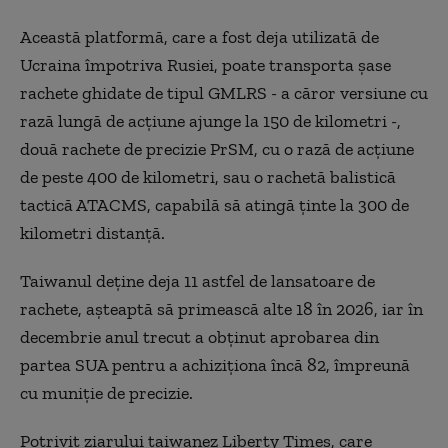
Această platformă, care a fost deja utilizată de
Ucraina împotriva Rusiei, poate transporta şase
rachete ghidate de tipul GMLRS - a căror versiune cu
rază lungă de acţiune ajunge la 150 de kilometri -,
două rachete de precizie PrSM, cu o rază de acţiune
de peste 400 de kilometri, sau o rachetă balistică
tactică ATACMS, capabilă să atingă ţinte la 300 de
kilometri distanţă.
Taiwanul deţine deja 11 astfel de lansatoare de
rachete, aşteaptă să primească alte 18 în 2026, iar în
decembrie anul trecut a obţinut aprobarea din
partea SUA pentru a achiziţiona încă 82, împreună
cu muniţie de precizie.
Potrivit ziarului taiwanez Liberty Times, care