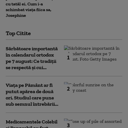
cu tatăl ei. Cum i-a
schimbat viața fiica sa,
Josephine
Top Citite
Sărbătoare importantă
în calendarul ortodox
1
pe 7 august: Ce tradiții
se respectă și cui...
Viața pe Pământ ar fi
2
putut apărea de două
ori. Studiul care pune
sub semnul întrebării...
Medicamentele Colebil
3