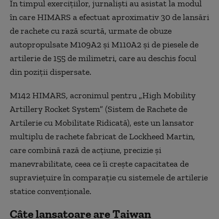
În timpul exerciţiilor, jurnalişti au asistat la modul
în care HIMARS a efectuat aproximativ 30 de lansări
de rachete cu rază scurtă, urmate de obuze
autopropulsate M109A2 şi M110A2 şi de piesele de
artilerie de 155 de milimetri, care au deschis focul
din poziţii dispersate.
M142 HIMARS, acronimul pentru „High Mobility
Artillery Rocket System” (Sistem de Rachete de
Artilerie cu Mobilitate Ridicată), este un lansator
multiplu de rachete fabricat de Lockheed Martin,
care combină rază de acţiune, precizie şi
manevrabilitate, ceea ce îi creşte capacitatea de
supravieţuire în comparaţie cu sistemele de artilerie
statice convenţionale.
Câte lansatoare are Taiwan