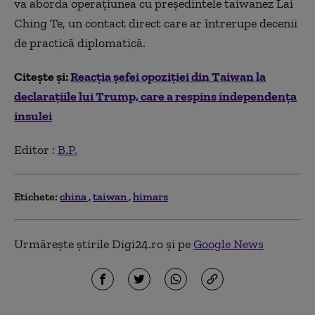
va aborda operaţiunea cu preşedintele taiwanez Lai
Ching Te, un contact direct care ar întrerupe decenii
de practică diplomatică.
Citește și:
Reacția șefei opoziţiei din Taiwan la
declarațiile lui Trump, care a respins independenţa
insulei
Editor :
B.P.
Etichete:
china
taiwan
himars
Urmărește știrile Digi24.ro și pe
Google News