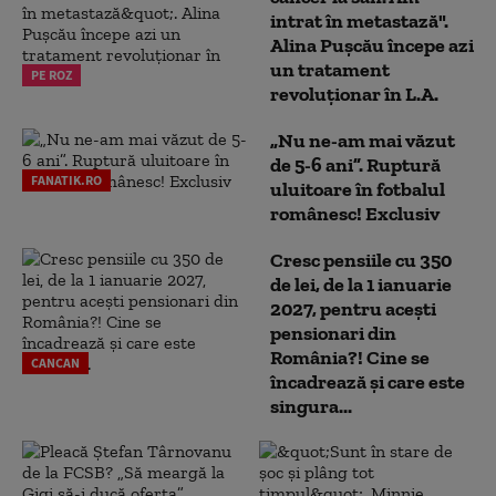
intrat în metastază".
Alina Pușcău începe azi
un tratament
PE ROZ
revoluționar în L.A.
„Nu ne-am mai văzut
de 5-6 ani”. Ruptură
FANATIK.RO
uluitoare în fotbalul
românesc! Exclusiv
Cresc pensiile cu 350
de lei, de la 1 ianuarie
2027, pentru acești
pensionari din
România?! Cine se
CANCAN
încadrează și care este
singura...