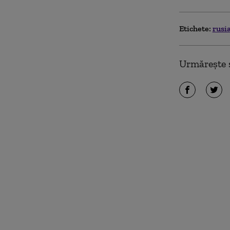
Etichete:
rusi
Urmărește ș