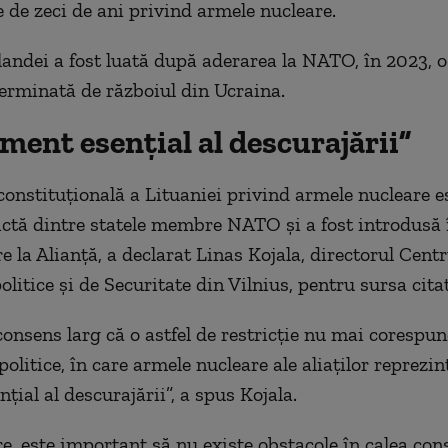
e de zeci de ani privind armele nucleare.
landei a fost luată după aderarea la NATO, în 2023, 
terminată de războiul din Ucraina.
ment esențial al descurajării”
 constituțională a Lituaniei privind armele nucleare e
ictă dintre statele membre NATO și a fost introdusă 
e la Alianță, a declarat Linas Kojala, directorul Cent
litice și de Securitate din Vilnius, pentru sursa cita
consens larg că o astfel de restricție nu mai corespun
politice, în care armele nucleare ale aliaților reprezi
țial al descurajării”, a spus Kojala.
e, este important să nu existe obstacole în calea cons