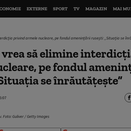
CONOMIE
EXTERNE
SPORT
TV
MAGAZIN
MAI MU
erdicția privind armele nucleare, pe fondul amenințării rusești: „Situația se în
 vrea să elimine interdicț
cleare, pe fondul ameninț
„Situația se înrăutățește”
6:07
v. Foto: Guliver / Getty Images