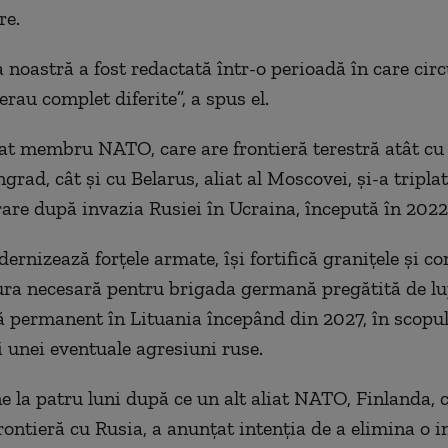
re.
a noastră a fost redactată într-o perioadă în care ci
erau complet diferite”, a spus el.
tat membru NATO, care are frontieră terestră atât cu
grad, cât și cu Belarus, aliat al Moscovei, și-a triplat
are după invazia Rusiei în Ucraina, începută în 2022
ernizează forțele armate, își fortifică granițele și co
ura necesară pentru brigada germană pregătită de lu
tă permanent în Lituania începând din 2027, în scopu
i unei eventuale agresiuni ruse.
e la patru luni după ce un alt aliat NATO, Finlanda, 
ontieră cu Rusia, a anunțat intenția de a elimina o in