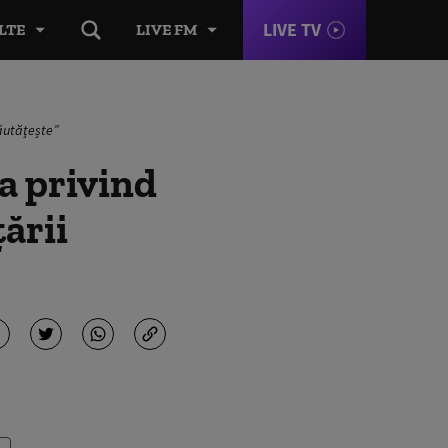
LIVE TV
LTE
LIVE FM
răutățește”
ia privind
ării