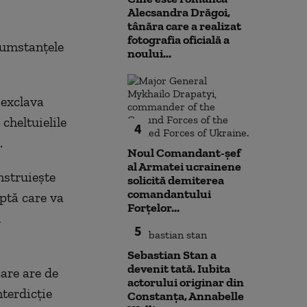
Alecsandra Drăgoi,
tânăra care a realizat
fotografia oficială a
rcumstanțele
noului...
 exclava
 cheltuielile
4
.
Noul Comandant-șef
al Armatei ucrainene
nstruiește
solicită demiterea
comandantului
ptă care va
Forțelor...
l
5
Sebastian Stan a
devenit tată. Iubita
care are de
actorului originar din
terdicție
Constanța, Annabelle