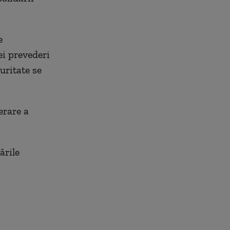
e
ei prevederi
uritate se
erare a
ările