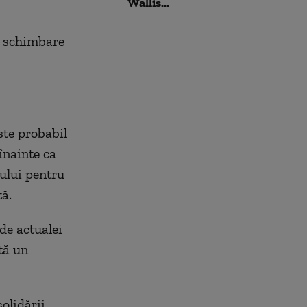
Wallis...
o schimbare
ste probabil
înainte ca
rului pentru
tă.
de actualei
ntă un
olidării