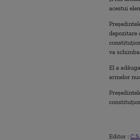
acestui ele
Președintel
depozitare 
constituțion
va schimba
El a adăuga
armelor nuc
Președintel
constituțion
Editor :
C.S