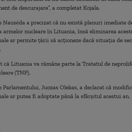
ment de descurajare”, a completat Kojala.
e Nausėda a precizat că nu există planuri imediate d
a armelor nucleare în Lituania, însă eliminarea acest
ale ar permite țării să acționeze dacă situația de sec
.
t că Lituania va rămâne parte la Tratatul de neprolif
leare (TNP).
e Parlamentului, Juozas Olekas, a declarat că modific
ale ar putea fi adoptate până la sfârșitul acestui an.
.