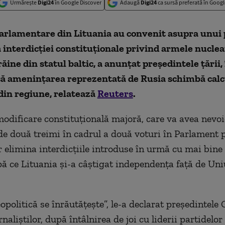
Urmărește
Digi24
în Google Discover
Adaugă
Digi24
ca sursă preferată în Googl
parlamentare din Lituania au convenit asupra unui 
 interdicției constituționale privind armele nuclea
răine din statul baltic, a anunțat președintele țării,
ă amenințarea reprezentată de Rusia schimbă calc
din regiune, relatează
Reuters
.
odificare constituțională majoră, care va avea nevoi
de două treimi în cadrul a două voturi în Parlament p
r elimina interdicțiile introduse în urmă cu mai bine 
pă ce Lituania și-a câștigat independența față de Un
opolitică se înrăutățește”, le-a declarat președintele
aliștilor, după întâlnirea de joi cu liderii partidelor