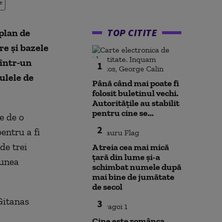
e
TOP CITITE
plan de
re și bazele
 într-un
1
ulele de
Până când mai poate fi
folosit buletinul vechi.
Autoritățile au stabilit
pentru cine se...
e de o
2
entru a fi
de trei
A treia cea mai mică
țară din lume și-a
iunea
schimbat numele după
mai bine de jumătate
de secol
 Gitanas
3
Cine este românca