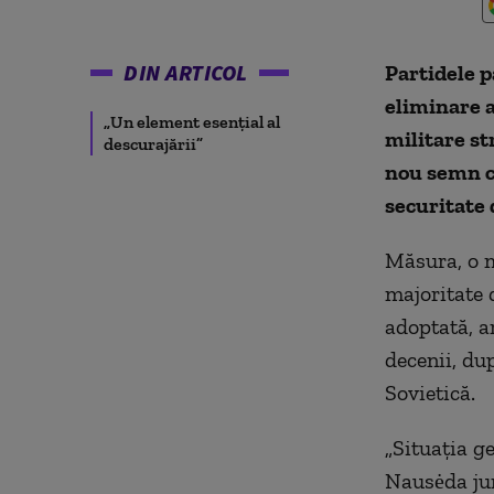
DIN ARTICOL
Partidele 
eliminare a
„Un element esențial al
militare st
descurajării”
nou semn c
securitate 
Măsura, o m
majoritate 
adoptată, a
decenii, du
Sovietică.
„Situația ge
Nausėda jurn