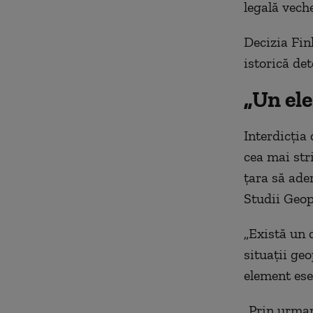
legală vech
Decizia Fin
istorică de
„Un ele
Interdicția
cea mai str
țara să ader
Studii Geopo
„Există un 
situații geo
element esen
„Prin urmar