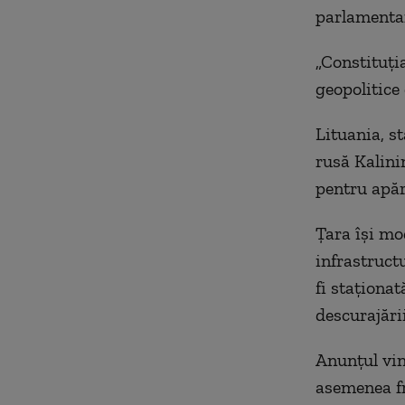
parlamenta
„Constituți
geopolitice 
Lituania, s
rusă Kalinin
pentru apăr
Țara își mod
infrastruct
fi staționa
descurajări
Anunțul vin
asemenea fr