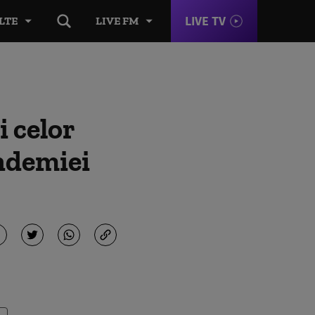
LIVE TV
LTE
LIVE FM
i celor
andemiei