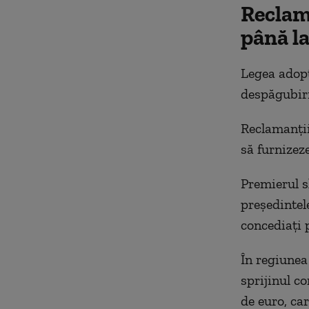
Reclama
până l
Legea adopt
despăgubiri
Reclamanții
să furnizez
Premierul sl
președintel
concediați 
În regiunea
sprijinul co
de euro, ca