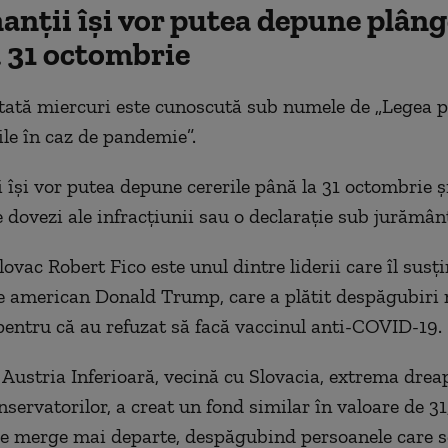
nții își vor putea depune plâng
a 31 octombrie
ată miercuri este cunoscută sub numele de „Legea p
le în caz de pandemie”.
 își vor putea depune cererile până la 31 octombrie ș
e dovezi ale infracțiunii sau o declarație sub jurămân
ovac Robert Fico este unul dintre liderii care îl susți
e american Donald Trump, care a plătit despăgubiri m
pentru că au refuzat să facă vaccinul anti-COVID-19.
 Austria Inferioară, vecină cu Slovacia, extrema drea
nservatorilor, a creat un fond similar în valoare de 3
re merge mai departe, despăgubind persoanele care s