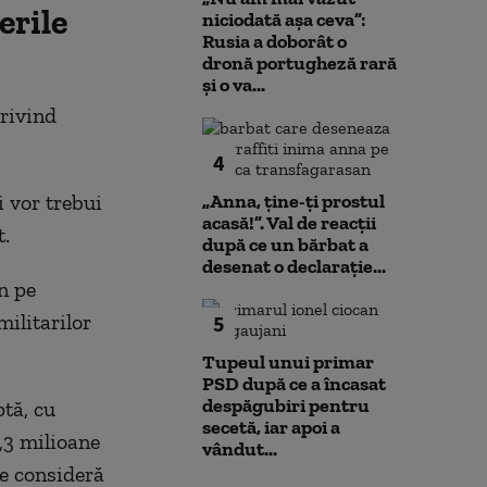
erile
niciodată așa ceva”:
Rusia a doborât o
dronă portugheză rară
și o va...
rivind
4
i vor trebui
„Anna, ţine-ţi prostul
acasă!”. Val de reacții
t.
după ce un bărbat a
desenat o declarație...
n pe
ilitarilor
5
Tupeul unui primar
PSD după ce a încasat
despăgubiri pentru
ptă, cu
secetă, iar apoi a
1,3 milioane
vândut...
e consideră