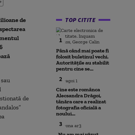
e
TOP CITITE
milioane de
spectarea
amentul
1
6
Până când mai poate fi
ează
folosit buletinul vechi.
Autoritățile au stabilit
pentru cine se...
2
 sau
l
Cine este românca
Alecsandra Drăgoi,
estionată de
tânăra care a realizat
andalos”
fotografia oficială a
noului...
ea
3
„Nu am mai văzut