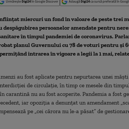
Urmărește
Digi24
în Google Discover
Adaugă
Digi24
ca sursă preferată în Googl
înființat miercuri un fond în valoare de peste trei 
u despăgubirea persoanelor amendate pentru nere
sanitare în timpul pandemiei de coronavirus. Parl
robat planul Guvernului cu 78 de voturi pentru și 6
permițând intrarea în vigoare a legii la 1 mai, relat
menzi au fost aplicate pentru nepurtarea unei măști
nterdicției de circulație, în timp ce mesele din timpu
i în carantină nu au fost acoperite. Pandemia a fost g
ecedent, iar opoziția a denunțat un amendament „sc
ompensează pe „cei cărora nu le-a păsat” de gestionar