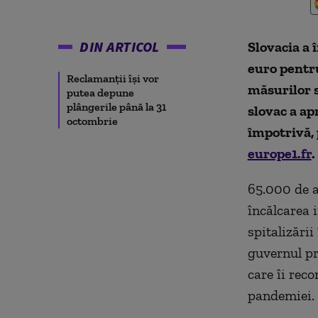
DIN ARTICOL
Slovacia a 
euro pentr
Reclamanții își vor
măsurilor 
putea depune
plângerile până la 31
slovac a ap
octombrie
împotrivă, 
europe1.fr
.
65.000 de a
încălcarea i
spitalizări
guvernul pr
care îi rec
pandemiei.