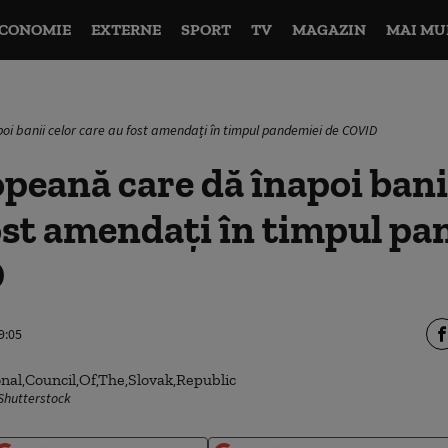
CONOMIE
EXTERNE
SPORT
TV
MAGAZIN
MAI MU
i banii celor care au fost amendați în timpul pandemiei de COVID
peană care dă înapoi bani
ost amendați în timpul p
D
9:05
 Shutterstock