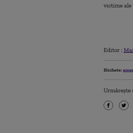
victime ale 
Editor :
Mar
Etichete:
ame
Urmărește ș