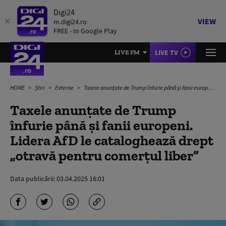
Digi24
VIEW
m.digi24.ro
FREE - In Google Play
LIVE TV
LIVE FM
HOME
Știri
Externe
Taxele anunțate de Trump înfurie până și fanii europeni. Lidera AfD le cataloghează drept „otravă pentru comerţul liber”
Taxele anunțate de Trump
înfurie până și fanii europeni.
Lidera AfD le cataloghează drept
„otravă pentru comerţul liber”
Data publicării:
03.04.2025 16:01