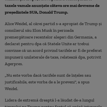
taxele vamale anunţate câteva ore mai devreme de
preşedintele SUA, Donald Trump.
Alice Weidel, al cărei partid s-a apropiat de Trump şi
consilierul său Elon Musk în perioada
premergătoare recentelor alegeri din Germania, a
declarat pentru dpa că Statele Unite ar trebui
convinse că un acord privind tarifele ar fi de preferat
impunerii unilaterale de taxe, relatează dpa, potrivit
Agerpres.
„Nu este vorba dacă tarifele sunt de înţeles sau
justificabile, este vorba de a le preveni", a spus
Weidel.
Lidera de extremă dreaptă l-a lăudat de-a lungul
timpului pe Trump pentru faptul că apără interesele