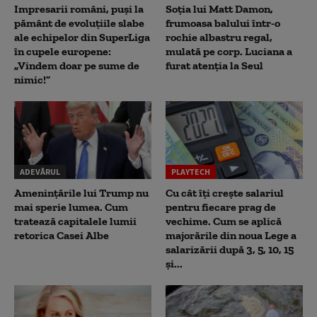
Impresarii români, puși la
Soția lui Matt Damon,
pământ de evoluțiile slabe
frumoasa balului într-o
ale echipelor din SuperLiga
rochie albastru regal,
în cupele europene:
mulată pe corp. Luciana a
„Vindem doar pe sume de
furat atenția la Seul
nimic!”
ADEVĂRUL
PLAYTECH
Amenințările lui Trump nu
Cu cât îți crește salariul
mai sperie lumea. Cum
pentru fiecare prag de
tratează capitalele lumii
vechime. Cum se aplică
retorica Casei Albe
majorările din noua Lege a
salarizării după 3, 5, 10, 15
și...