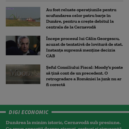
Au fost reluate operațiunile pentru
scufundarea celor patru barje în
Dunăre, pentru a crește debitul la
centrala de la Cernavodă
Începe procesul lui Călin Georgescu,
acuzat de tentativă de lovitură de stat.
Instanța supremă menține decizia
CAB
Șeful Consiliului Fiscal: Moody's poate
să țină cont de un precedent. O
retrogradare a României la junk nu ar
fi corectă
DIGI ECONOMIC
Dunărea la minim istoric, Cernavodă sub presiune.
Ce spun experții despre riscuri, costuri și siguranță