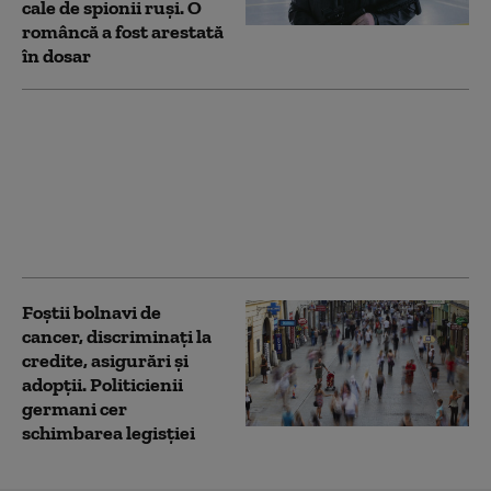
cale de spionii ruși. O
româncă a fost arestată
în dosar
Incident de securitate:
o dronă a zburat în
apropierea unui avion
ucrainean pe
aeroportul din
Leipzig/Halle
Foștii bolnavi de
cancer, discriminați la
credite, asigurări și
adopții. Politicienii
germani cer
schimbarea legisției