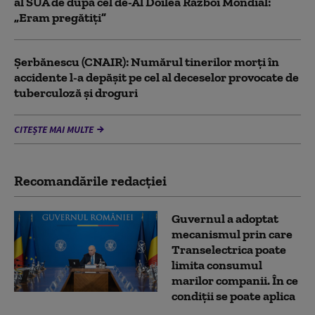
al SUA de după cel de-Al Doilea Război Mondial:
„Eram pregătiți”
Şerbănescu (CNAIR): Numărul tinerilor morţi în
accidente l-a depăşit pe cel al deceselor provocate de
tuberculoză şi droguri
CITEȘTE MAI MULTE
Recomandările redacţiei
Guvernul a adoptat
mecanismul prin care
Transelectrica poate
limita consumul
marilor companii. În ce
condiții se poate aplica