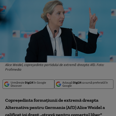
Alice Weidel, copreședinta partidului de extremă dreapta AfD. Foto:
Profimedia
Urmărește
Digi24
în Google
Adaugă
Digi24
ca sursă preferată în
Discover
Google
Copreşedinta formaţiunii de extremă dreapta
Alternativa pentru Germania (AfD) Alice Weidel a
calificat joi drept „otravă pentru comerţul liber"