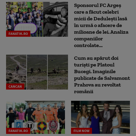
Sponsorul FC Argeș
care a făcut celebri
micii de Dedulești lasă
în urmă o afacere de
milioane de lei. Analiza
FANATIK.RO
companiilor
controlate...
Cum au apărut doi
turiști pe Platoul
Bucegi. Imaginile
publicate de Salvamont
Prahova au revoltat
CANCAN
românii
FANATIK.RO
FILM NOW