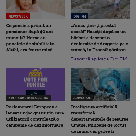
NEWSWEEK
DIGI FM
Ce pensie a primit un
„Anna, ţine-ţi prostul
pensionar după 40 ani
acasă!" Reacţii după ce un
munciți? Noroc cu
bărbat a desenat o
punctele de stabilitate.
declaraţie de dragoste pe o
Altfel, era foarte mică
stâncă, în Transfăgărăşan
Descarcă aplicația Digi FM
EDITIADEDIMINEATA.RO
ADEVARUL
Parlamentul European a
Inteligența artificială
lansat un joc gratuit în care
transformă
utilizatorii controlează o
departamentele de resurse
campanie de dezinformare
umane. Milioane de locuri
de muncă ar putea fi