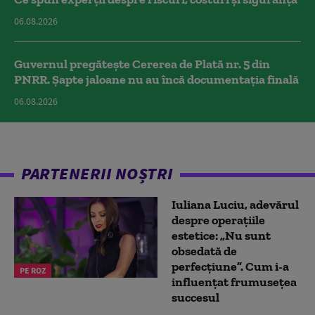
06.08.2026
Guvernul pregătește Cererea de Plată nr. 5 din
PNRR. Șapte jaloane nu au încă documentația finală
06.08.2026
PARTENERII NOȘTRI
Iuliana Luciu, adevărul
despre operațiile
estetice: „Nu sunt
obsedată de
perfecțiune”. Cum i-a
PE ROZ
influențat frumusețea
succesul