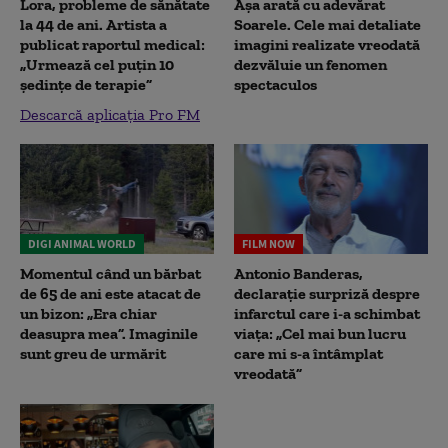
Lora, probleme de sănătate
Așa arată cu adevărat
la 44 de ani. Artista a
Soarele. Cele mai detaliate
publicat raportul medical:
imagini realizate vreodată
„Urmează cel puțin 10
dezvăluie un fenomen
ședințe de terapie”
spectaculos
Descarcă aplicația Pro FM
DIGI ANIMAL WORLD
FILM NOW
Momentul când un bărbat
Antonio Banderas,
de 65 de ani este atacat de
declarație surpriză despre
un bizon: „Era chiar
infarctul care i-a schimbat
deasupra mea”. Imaginile
viața: „Cel mai bun lucru
sunt greu de urmărit
care mi s-a întâmplat
vreodată”