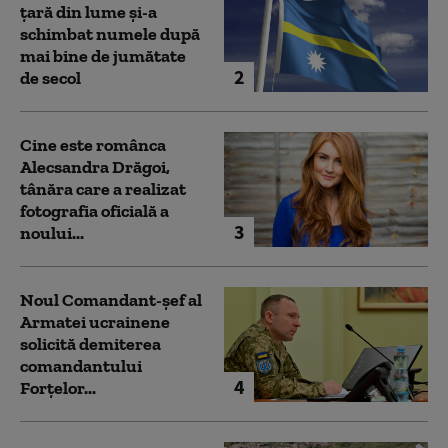
țară din lume și-a
schimbat numele după
mai bine de jumătate
2
de secol
Cine este românca
Alecsandra Drăgoi,
tânăra care a realizat
fotografia oficială a
3
noului...
Noul Comandant-șef al
Armatei ucrainene
solicită demiterea
comandantului
4
Forțelor...