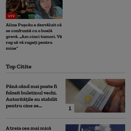
UTV
Alina Pușcău a dezvăluit că
se confruntă cu o boală
gravă. „Am cinci tumori. Vă
rog să vă rugați pentru
mine”
Top Citite
Până când mai poate fi
folosit buletinul vechi.
Autoritățile au stabilit
pentru cine se...
1
A treia cea mai mică