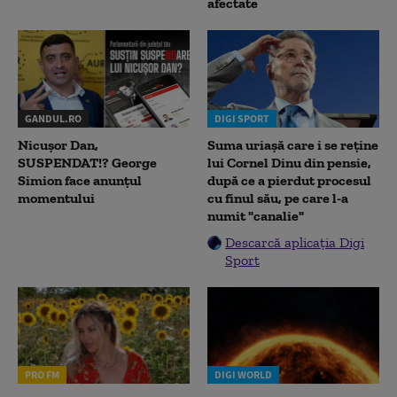
afectate
GANDUL.RO
DIGI SPORT
Nicușor Dan,
Suma uriașă care i se reține
SUSPENDAT!? George
lui Cornel Dinu din pensie,
Simion face anunțul
după ce a pierdut procesul
momentului
cu finul său, pe care l-a
numit "canalie"
Descarcă aplicația Digi
Sport
PRO FM
DIGI WORLD