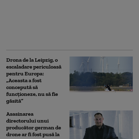
Germania acuză un
atac hibrid după
incidentul cu dronă de
pe aeroportul Leipzig:
„E un nou nivel de
pericol”
Drona de la Leipzig, o
escaladare periculoasă
pentru Europa:
„Aceasta a fost
concepută să
funcționeze, nu să fie
găsită”
Asasinarea
directorului unui
producător german de
drone ar fi fost pusă la