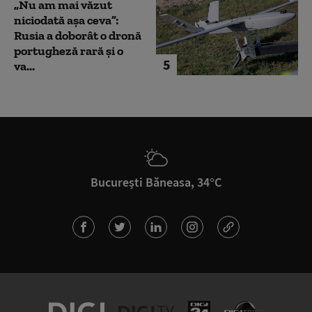
„Nu am mai văzut
niciodată așa ceva”:
Rusia a doborât o dronă
portugheză rară și o
5
va...
București Băneasa, 34°C