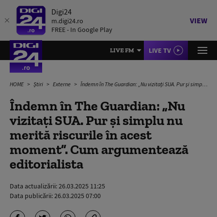
Digi24
VIEW
m.digi24.ro
FREE - In Google Play
LIVE TV
LIVE FM
HOME
Știri
Externe
Îndemn în The Guardian: „Nu vizitați SUA. Pur și simplu nu merită riscurile în acest moment”. Cum argumentează editorialista
Îndemn în The Guardian: „Nu
vizitați SUA. Pur și simplu nu
merită riscurile în acest
moment”. Cum argumentează
editorialista
Data actualizării:
26.03.2025 11:25
Data publicării:
26.03.2025 07:00