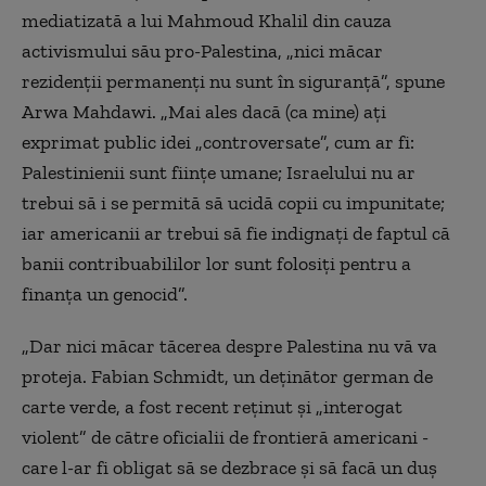
mediatizată a lui Mahmoud Khalil din cauza
activismului său pro-Palestina, „nici măcar
rezidenții permanenți nu sunt în siguranță”, spune
Arwa Mahdawi. „Mai ales dacă (ca mine) ați
exprimat public idei „controversate”, cum ar fi:
Palestinienii sunt ființe umane; Israelului nu ar
trebui să i se permită să ucidă copii cu impunitate;
iar americanii ar trebui să fie indignați de faptul că
banii contribuabililor lor sunt folosiți pentru a
finanța un genocid”.
„Dar nici măcar tăcerea despre Palestina nu vă va
proteja. Fabian Schmidt, un deținător german de
carte verde, a fost recent reținut și „interogat
violent” de către oficialii de frontieră americani -
care l-ar fi obligat să se dezbrace și să facă un duș