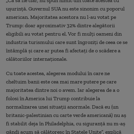
„Ca să fie clar, nu spun nimic din toate acestea cu
ușurință. Guvernul SUA nu este sinonim cu poporul
american. Majoritatea acestora nu l-au votat pe
Trump: doar aproximativ 32% dintre alegătorii
eligibili au votat pentru el. Vor fi mulți oameni din
industria turismului care sunt îngroziți de ceea ce se
întâmplă și care ar putea fi afectați de o scădere a
călătoriilor internaționale.
Cu toate acestea, alegerea modului în care ne
cheltuim banii este cea mai mare putere pe care
majoritatea dintre noi o avem. Iar alegerea de a o
folosi în America lui Trump contribuie la
normalizarea unei situații anormale. Dacă eu (un
britanic-palestinian cu carte verde americană) nu aș
fi stabilit deja în Philadelphia, cu siguranță nu m-aș
gândi acum să călătoresc în Statele Unite”, explică