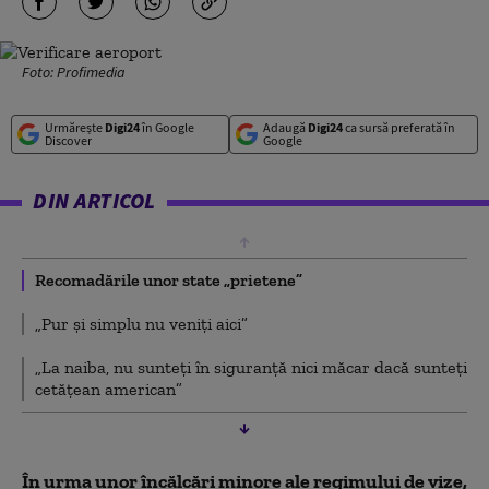
Foto: Profimedia
Urmărește
Digi24
în Google
Adaugă
Digi24
ca sursă preferată în
Discover
Google
DIN ARTICOL
Recomadările unor state „prietene”
„Pur și simplu nu veniți aici”
„La naiba, nu sunteți în siguranță nici măcar dacă sunteți
cetățean american”
În urma unor încălcări minore ale regimului de vize,