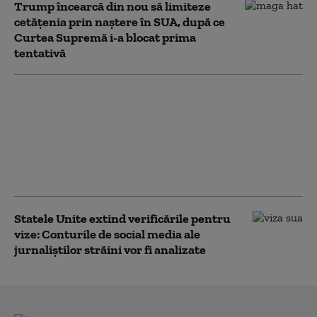
Trump încearcă din nou să limiteze
cetățenia prin naștere în SUA, după ce
Curtea Supremă i-a blocat prima
tentativă
SUA impun noi
sancţiuni împotriva
Cubei. Marco Rubio:
„Nu vom tolera
operaţiuni ostile la uşa
noastră”
Statele Unite extind verificările pentru
vize: Conturile de social media ale
jurnaliștilor străini vor fi analizate