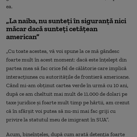
ea.
„La naiba, nu sunteți în siguranță nici
măcar dacă sunteți cetățean
american”
„Cu toate acestea, vă voi spune la ce mă gândesc
foarte mult în acest moment: dacă este înțelept din
partea mea să fac orice fel de călătorie care implică
interacțiunea cu autoritățile de frontieră americane.
Când mi-am obținut cartea verde în urmă cu 10 ani,
după ce am cheltuit mai mult de 11.000 de dolari pe
taxe juridice și foarte mult timp pe hârtii, am crezut
că în sfârșit voi putea să nu-mi mai fac griji cu
privire la statutul meu de imigrant în SUA”.
Acum, bineînțeles, după cum arată detenția foarte