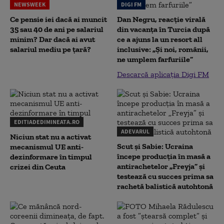
NEWSWEEK
DIGI FM
Ce pensie iei dacă ai muncit
Dan Negru, reacție virală
35 sau 40 de ani pe salariul
din vacanța în Turcia după
minim? Dar dacă ai avut
ce a ajuns la un resort all
salariul mediu pe țară?
inclusive: „Și noi, românii,
ne umplem farfuriile”
Descarcă aplicația Digi FM
EDITIADEDIMINEATA.RO
ADEVARUL
Niciun stat nu a activat
Scut și Sabie: Ucraina
mecanismul UE anti-
începe producția în masă a
dezinformare în timpul
antirachetelor „Freyja” și
crizei din Ceuta
testează cu succes prima sa
rachetă balistică autohtonă