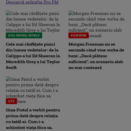
Descarcă aplicația Pro FM
DIGI ANIMAL WORLD
FILM NOW
Cele mai răsfățate pisici
Morgan Freeman nu se
din lumea vedetelor: de la
ascunde când vine vorba de
Calippo a lui Ed Sheeran la
bani: „Dacă plătesc
Meredith Grey a lui Taylor
suficient”, un scenariu slab
Swift
nu mai contează
UTV
Gina Pistol a vorbit pentru
prima dată despre relația
cu tatăl ei. Cum i-a
schimbat viața fiica sa,