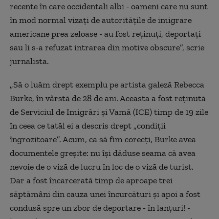
recente în care occidentali albi - oameni care nu sunt
în mod normal vizați de autoritățile de imigrare
americane prea zeloase - au fost reținuți, deportați
sau li s-a refuzat intrarea din motive obscure”, scrie
jurnalista.
„Să o luăm drept exemplu pe artista galeză Rebecca
Burke, în vârstă de 28 de ani. Aceasta a fost reținută
de Serviciul de Imigrări și Vamă (ICE) timp de 19 zile
în ceea ce tatăl ei a descris drept „condiții
îngrozitoare”. Acum, ca să fim corecți, Burke avea
documentele greșite: nu își dăduse seama că avea
nevoie de o viză de lucru în loc de o viză de turist.
Dar a fost încarcerată timp de aproape trei
săptămâni din cauza unei încurcături și apoi a fost
condusă spre un zbor de deportare - în lanțuri! -