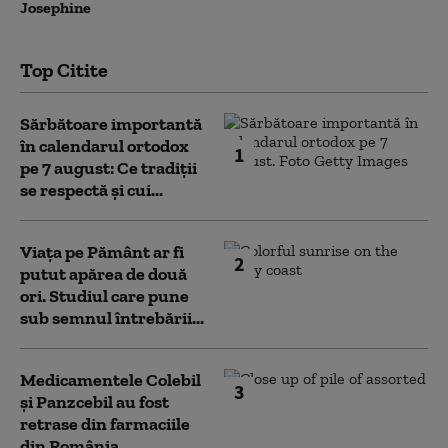
Josephine
Top Citite
Sărbătoare importantă
în calendarul ortodox
1
pe 7 august: Ce tradiții
se respectă și cui...
Viața pe Pământ ar fi
2
putut apărea de două
ori. Studiul care pune
sub semnul întrebării...
Medicamentele Colebil
3
și Panzcebil au fost
retrase din farmaciile
din România.