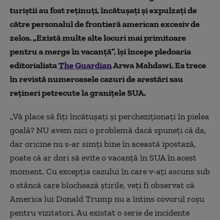
turiștii au fost reținuți, încătușați și expulzați de
către personalul de frontieră american excesiv de
zelos. „Există multe alte locuri mai primitoare
pentru a merge în vacanță”, își începe pledoaria
editorialista
The Guardian
Arwa Mahdawi. Ea trece
în revistă numeroasele cazuri de arestări sau
rețineri petrecute la granițele SUA.
„Vă place să fiți încătușați și percheziționați în pielea
goală? NU avem nici o problemă dacă spuneți că da,
dar oricine nu s-ar simți bine în această ipostază,
poate că ar dori să evite o vacanță în SUA în acest
moment. Cu excepția cazului în care v-ați ascuns sub
o stâncă care blochează știrile, veți fi observat că
America lui Donald Trump nu a întins covorul roșu
pentru vizitatori. Au existat o serie de incidente