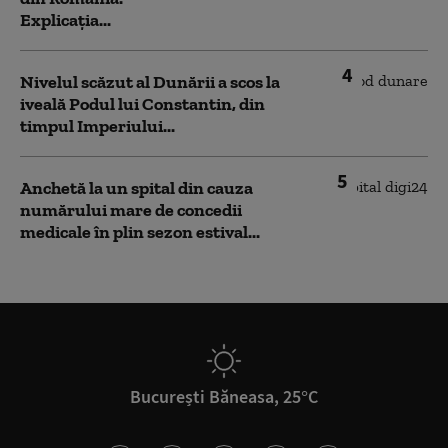
Explicația...
4
Nivelul scăzut al Dunării a scos la
iveală Podul lui Constantin, din
timpul Imperiului...
5
Anchetă la un spital din cauza
numărului mare de concedii
medicale în plin sezon estival...
București Băneasa, 25°C