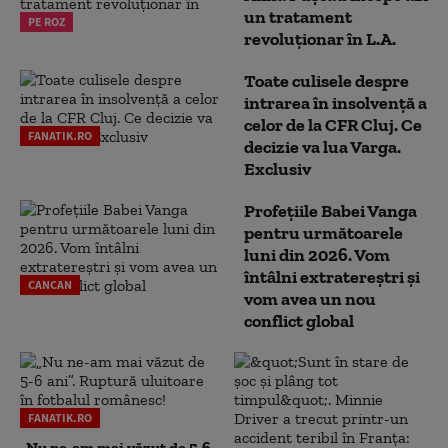
un tratament
PE ROZ
revoluționar în L.A.
Toate culisele despre
intrarea în insolvență a
celor de la CFR Cluj. Ce
FANATIK.RO
decizie va lua Varga.
Exclusiv
Profețiile Babei Vanga
pentru următoarele
luni din 2026. Vom
întâlni extratereștri și
CANCAN
vom avea un nou
conflict global
FANATIK.RO
„Nu ne-am mai văzut de 5-6