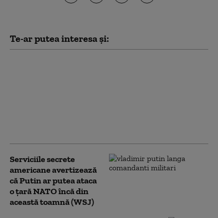
Te-ar putea interesa și:
Noi măsuri ale
administrației Trump
împotriva
universităților:
Investigații privind
admiterea și protestele
pro-palestiniene
Serviciile secrete
americane avertizează
că Putin ar putea ataca
o țară NATO încă din
această toamnă (WSJ)