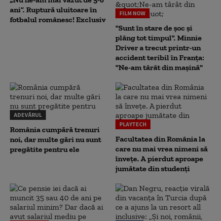
ani”. Ruptură uluitoare în
FILM NOW
fotbalul românesc! Exclusiv
"Sunt în stare de șoc și
plâng tot timpul". Minnie
Driver a trecut printr-un
accident teribil în Franța:
"Ne-am târât din mașină"
ADEVĂRUL
PLAYTECH
România cumpără trenuri
Facultatea din România la
noi, dar multe gări nu sunt
care nu mai vrea nimeni să
pregătite pentru ele
înveţe. A pierdut aproape
jumătate din studenţi