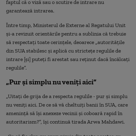
faptul că o viză sau o scutire de intrare nu
garantează intrarea.
Între timp, Ministerul de Externe al Regatului Unit
și-a revizuit orientările pentru a sublinia că trebuie
să respectați toate cerințele, deoarece „autoritățile
din SUA stabilesc și aplică cu strictețe regulile de
intrare [și] puteți fi arestat sau reținut dacă încălcați
regulile”.
„Pur și simplu nu veniți aici”
„Uitați de grija de a respecta regulile - pur și simplu
nu veniți aici. De ce să vă cheltuiți banii în SUA, care
amenință să își anexeze vecinii și coboară rapid în
autoritarism?”, își continuă tirada Arwa Mahdawi.