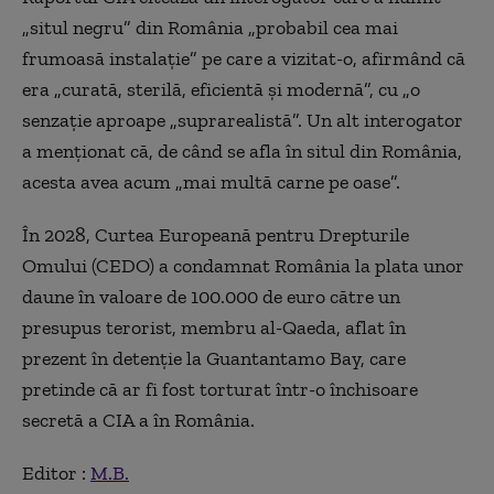
„situl negru” din România „probabil cea mai
frumoasă instalaţie” pe care a vizitat-o, afirmând că
era „curată, sterilă, eficientă şi modernă”, cu „o
senzaţie aproape „suprarealistă”. Un alt interogator
a menţionat că, de când se afla în situl din România,
acesta avea acum „mai multă carne pe oase”.
În 2028, Curtea Europeană pentru Drepturile
Omului (CEDO) a condamnat România la plata unor
daune în valoare de 100.000 de euro către un
presupus terorist, membru al-Qaeda, aflat în
prezent în detenție la Guantantamo Bay, care
pretinde că ar fi fost torturat într-o închisoare
secretă a CIA a în România.
Editor :
M.B.