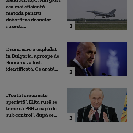
Radu Miruță: „Am găsit
cea mai eficientă
metodă pentru
doborârea dronelor
1
rusești...
Drona care a explodat
în Bulgaria, aproape de
România, a fost
identificată. Ce arată...
2
„Toată lumea este
speriată”. Elita rusă se
teme că FSB „scapă de
sub control”, după ce...
3