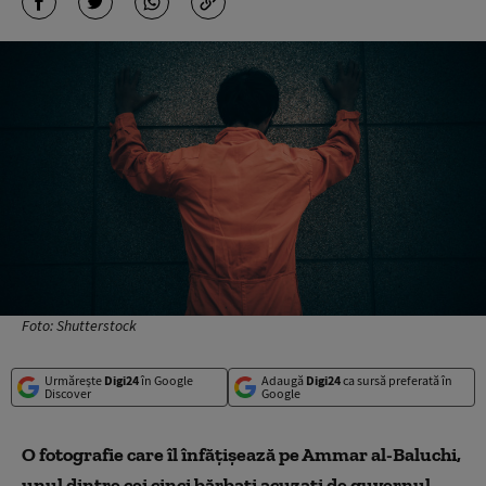
Foto: Shutterstock
Urmărește
Digi24
în Google
Adaugă
Digi24
ca sursă preferată în
Discover
Google
O fotografie care îl înfăţişează pe Ammar al-Baluchi,
unul dintre cei cinci bărbaţi acuzaţi de guvernul