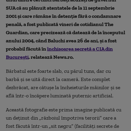
SUA că au plănuit atentatele de la 11 septembrie
2001 şi care rămâne în detenţie fără o condamnare
penală, a fost publicată vineri de cotidianul The
Guardian, care precizează că datează de la începutul
anului 2004, când Baluchi avea 26 de ani, şi a fost
probabil făcută în
închisoarea secretă a CIA din
Bucureşti
, relatează News.ro.
Bărbatul este foarte slab, cu părul tuns, dar cu
barbă şi se uită direct la cameră. Este complet
dezbrăcat, are cătuşe la încheieturile mâinilor şi se
află într-o încăpere luminată puternic artificial.
Această fotografie este prima imagine publicată cu
un deţinut din „războiul împotriva terorii” care a
fost făcută într-un „sit negru” (facilităţi secrete de