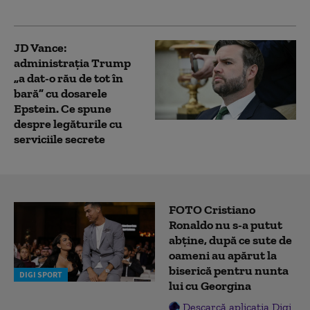
JD Vance:
administrația Trump
„a dat-o rău de tot în
bară” cu dosarele
Epstein. Ce spune
despre legăturile cu
serviciile secrete
FOTO Cristiano
Ronaldo nu s-a putut
abține, după ce sute de
oameni au apărut la
biserică pentru nunta
DIGI SPORT
lui cu Georgina
Descarcă aplicația Digi