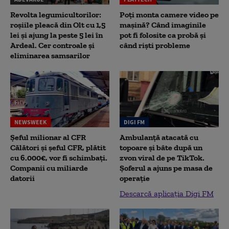
Revolta legumicultorilor:
Poți monta camere video pe
roșiile pleacă din Olt cu 1,5
mașină? Când imaginile
lei și ajung la peste 5 lei în
pot fi folosite ca probă și
Ardeal. Cer controale și
când riști probleme
eliminarea samsarilor
NEWSWEEK
DIGI FM
Șeful milionar al CFR
Ambulanță atacată cu
Călători și șeful CFR, plătit
topoare și bâte după un
cu 6.000€, vor fi schimbați.
zvon viral de pe TikTok.
Companii cu miliarde
Șoferul a ajuns pe masa de
datorii
operație
Descarcă aplicația Digi FM