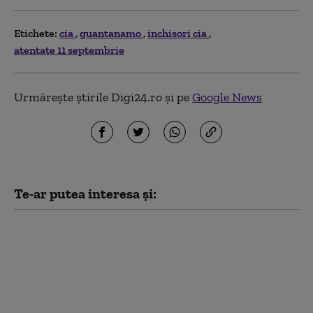
Etichete:
cia
guantanamo
inchisori cia
atentate 11 septembrie
Urmărește știrile Digi24.ro și pe
Google News
Te-ar putea interesa și:
Pe urmele
ayatollahului: cum îl
vânează CIA și
Mossadul pe Mojtaba
Khamenei