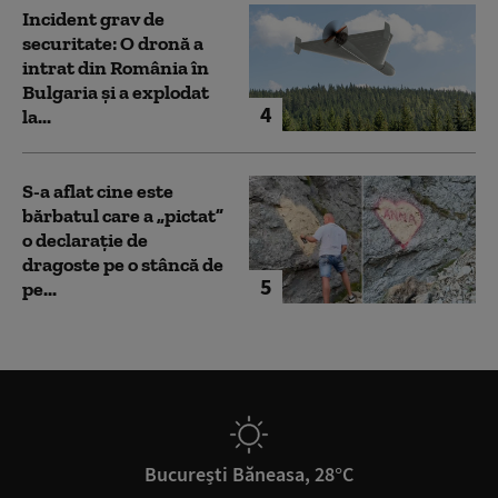
Incident grav de
securitate: O dronă a
intrat din România în
Bulgaria şi a explodat
4
la...
S-a aflat cine este
bărbatul care a „pictat”
o declarație de
dragoste pe o stâncă de
5
pe...
București Băneasa, 28°C