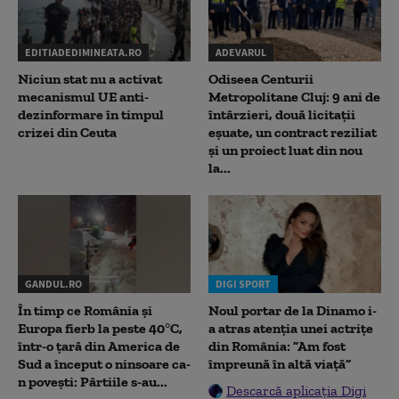
EDITIADEDIMINEATA.RO
ADEVARUL
Niciun stat nu a activat
Odiseea Centurii
mecanismul UE anti-
Metropolitane Cluj: 9 ani de
dezinformare în timpul
întârzieri, două licitații
crizei din Ceuta
eșuate, un contract reziliat
și un proiect luat din nou
la...
GANDUL.RO
DIGI SPORT
În timp ce România și
Noul portar de la Dinamo i-
Europa fierb la peste 40°C,
a atras atenția unei actrițe
într-o țară din America de
din România: ”Am fost
Sud a început o ninsoare ca-
împreună în altă viață”
n povești: Pârtiile s-au...
Descarcă aplicația Digi