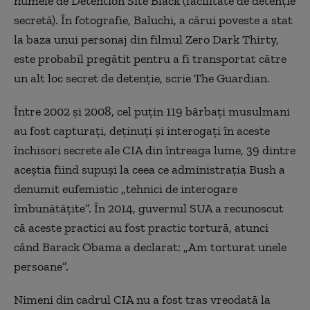
numele de Detention Site Black (facilitate de detenţie
secretă). În fotografie, Baluchi, a cărui poveste a stat
la baza unui personaj din filmul Zero Dark Thirty,
este probabil pregătit pentru a fi transportat către
un alt loc secret de detenţie, scrie The Guardian.
Între 2002 şi 2008, cel puţin 119 bărbaţi musulmani
au fost capturaţi, deţinuţi şi interogaţi în aceste
închisori secrete ale CIA din întreaga lume, 39 dintre
aceştia fiind supuşi la ceea ce administraţia Bush a
denumit eufemistic „tehnici de interogare
îmbunătăţite”. În 2014, guvernul SUA a recunoscut
că aceste practici au fost practic tortură, atunci
când Barack Obama a declarat: „Am torturat unele
persoane”.
Nimeni din cadrul CIA nu a fost tras vreodată la