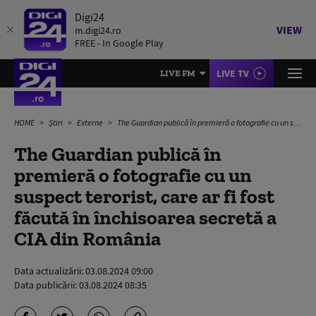
Digi24
VIEW
m.digi24.ro
FREE - In Google Play
LIVE TV
LIVE FM
HOME
Știri
Externe
The Guardian publică în premieră o fotografie cu un suspect terorist, care ar fi fost făcută în închisoarea secretă a CIA din România
The Guardian publică în
premieră o fotografie cu un
suspect terorist, care ar fi fost
făcută în închisoarea secretă a
CIA din România
Data actualizării:
03.08.2024 09:00
Data publicării:
03.08.2024 08:35