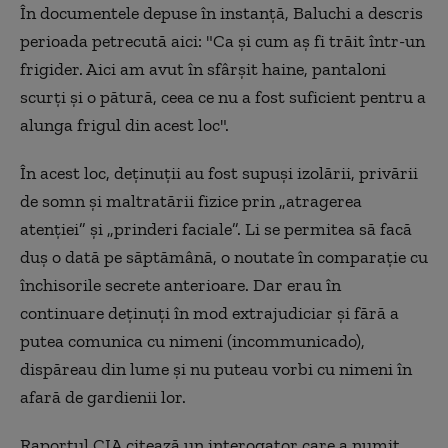
În documentele depuse în instanţă, Baluchi a descris
perioada petrecută aici: "Ca şi cum aş fi trăit într-un
frigider. Aici am avut în sfârşit haine, pantaloni
scurţi şi o pătură, ceea ce nu a fost suficient pentru a
alunga frigul din acest loc".
În acest loc, deţinuţii au fost supuşi izolării, privării
de somn şi maltratării fizice prin „atragerea
atenţiei” şi „prinderi faciale”. Li se permitea să facă
duş o dată pe săptămână, o noutate în comparaţie cu
închisorile secrete anterioare. Dar erau în
continuare deţinuţi în mod extrajudiciar şi fără a
putea comunica cu nimeni (incommunicado),
dispăreau din lume şi nu puteau vorbi cu nimeni în
afară de gardienii lor.
Raportul CIA citează un interogator care a numit