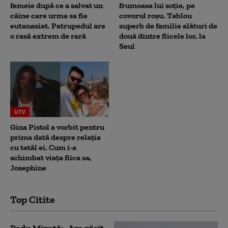
femeie după ce a salvat un
frumoasa lui soție, pe
câine care urma sa fie
covorul roșu. Tablou
eutanasiat. Patrupedul are
superb de familie alături de
o rasă extrem de rară
două dintre fiicele lor, la
Seul
UTV
Gina Pistol a vorbit pentru
prima dată despre relația
cu tatăl ei. Cum i-a
schimbat viața fiica sa,
Josephine
Top Citite