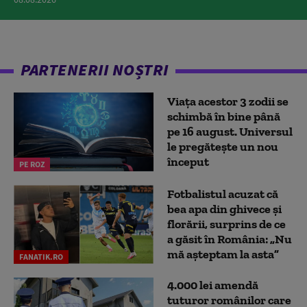
PARTENERII NOȘTRI
Viața acestor 3 zodii se
schimbă în bine până
pe 16 august. Universul
le pregătește un nou
început
PE ROZ
Fotbalistul acuzat că
bea apa din ghivece și
florării, surprins de ce
a găsit în România: „Nu
mă așteptam la asta”
FANATIK.RO
4.000 lei amendă
tuturor românilor care