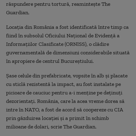
răspundere pentru tortură, reaminteşte The
Guardian.
Locaţia din România a fost identificată între timp ca
fiind în subsolul Oficiului Naţional de Evidenţă a
Informaţiilor Clasificate (ORNISS), o clădire
guvernamentală de dimensiuni considerabile situată
în apropiere de centrul Bucureştiului.
Şase celule din prefabricate, vopsite în alb şi placate
cu sticlă rezistentă la impact, au fost instalate pe
picioare de cauciuc pentru a-i menţine pe deţinuţi
dezorientaţi. România, care la acea vreme dorea să
intre în NATO, a fost de acord să coopereze cu CIA
prin găzduirea locaţiei şi a primit în schimb
milioane de dolari, scrie The Guardian.