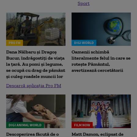
Sport
PRO FM
DIGI WORLD
Dana Nălbaru și Dragoș
Oamenii schimbă
Bucur, îndrăgostiți de viața
literalmente felul în care se
la țară. Au pomi și legume,
rotește Pământul,
se ocupă cu drag de pământ
avertizează cercetătorii
și culeg roadele muncii lor
Descarcă aplicația Pro FM
DIGI ANIMAL WORLD
FILM NOW
Descoperirea făcută de o
Matt Damon, eclipsat de