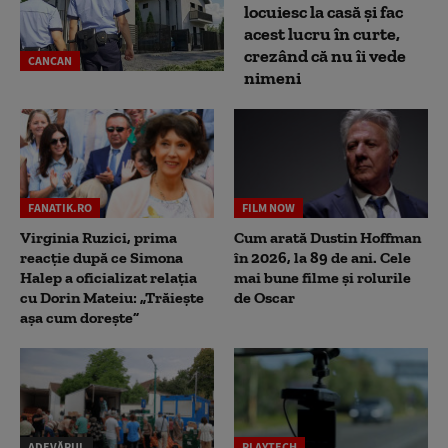
locuiesc la casă și fac
acest lucru în curte,
crezând că nu îi vede
CANCAN
nimeni
FANATIK.RO
FILM NOW
Virginia Ruzici, prima
Cum arată Dustin Hoffman
reacție după ce Simona
în 2026, la 89 de ani. Cele
Halep a oficializat relația
mai bune filme și rolurile
cu Dorin Mateiu: „Trăiește
de Oscar
așa cum dorește”
ADEVĂRUL
PLAYTECH