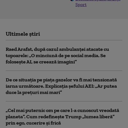
Sport
Ultimele știri
Raed Arafat, după cazul ambulanței atacate cu
topoarele: „O minciună de pe social media. Se
folosește AI, se creează imagini”
De ce situaţia pe piaţa gazelor va fi mai tensionată
iarna următoare. Explicația șefului AEI: „Ar putea
duce la preţuri mai mari”
„Cel mai puternic om pe care l-a cunoscut vreodată
planeta”. Cum redefinește Trump „lumea liberă”
prin ego, cucerire și frică