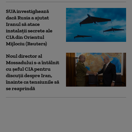
SUA investighează
dacă Rusia a ajutat
Iranul să atace
instalații secrete ale
CIA din Orientul
Mijlociu (Reuters)
Noul director al
Mossadului s-a întâlnit
cu șeful CIA pentru
discuții despre Iran,
înainte ca tensiunile să
se reaprindă
Șeful CIA: Trupele lui
Putin nu rezistă mai
mult de 30 de minute
pe câmpul de luptă