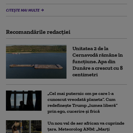
CITEȘTE MAI MULTE
Recomandările redacţiei
Unitatea 2 de la
Cernavodă rămâne în
funcțiune. Apa din
Dunăre a crescut cu 8
centimetri
„Cel mai puternic om pe care l-a
cunoscut vreodată planeta”. Cum
redefinește Trump „lumea liberă”
prin ego, cucerire și frică
Un nou val de aer african va cuprinde
țara. Meteorolog ANM: „Marți