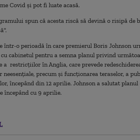
me Covid și pot fi luate acasă.
ogramului spun că acesta riscă să devină o risipă de 
ă".
 într-o perioadă în care premierul Boris Johnson u
 cu cabinetul pentru a semna planul privind următo
e a restricțiilor în Anglia, care prevede redeschidere
 neesențiale, precum și funcționarea teraselor, a pub-
or, începând din 12 aprilie. Johnson a salutat planul 
e începând cu 9 aprilie.
.