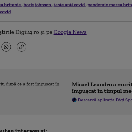
a britanie
boris johnson
teste anti covid
pandemie marea brit
 covid
tirile Digi24.ro și pe
Google News
Micael Leandro a murit,
împușcat în timpul me
Descarcă aplicația Digi Sp
utea interesa și: