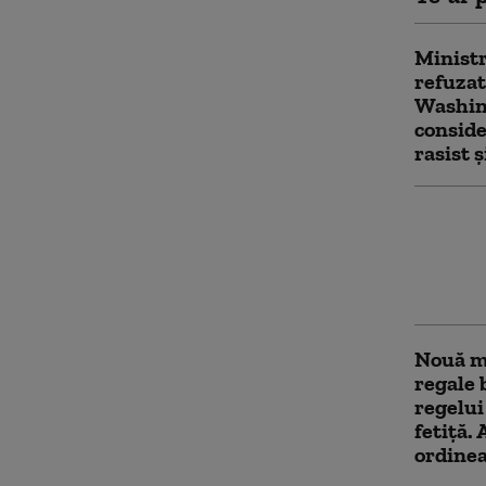
Ministr
refuzat
Washing
conside
rasist 
Inciden
Patru b
înjungh
Agresoa
Nouă m
regale 
regelui
fetiță.
ordinea