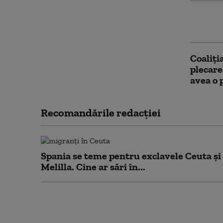
Peste 1
a luat 
Coaliți
plecare
avea o
Recomandările redacţiei
Spania se teme pentru exclavele Ceuta și
Melilla. Cine ar sări în...