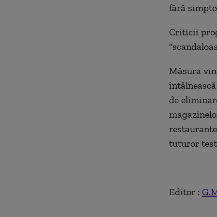
fără simpto
Criticii pr
"scandaloas
Măsura vine
întâlnească
de eliminar
magazinelor
restaurantel
tuturor test
Editor :
G.M