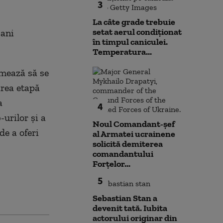
3
La câte grade trebuie
setat aerul condiționat
bani
în timpul caniculei.
Temperatura...
rmează să se
area etapă
a
4
urilor și a
Noul Comandant-șef
de a oferi
al Armatei ucrainene
solicită demiterea
comandantului
Forțelor...
5
Sebastian Stan a
devenit tată. Iubita
actorului originar din