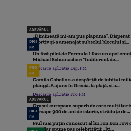
ADEVĂRUL
„Dimineață mi-am pus plapuma”. Disperat d
DIGI
sportiv și-a amenajat subsolul blocului și...
FM
Un fost pilot de Formula 1 face un apel emoț
Michael Schumacher: "Indiferent de...
PRO
Descarcă aplicația Digi FM
FM
Camila Cabello s-a despărțit de iubitul mili
plângă. A ajuns în Grecia, la plajă, și a...
Descarcă aplicația Pro FM
ADEVARUL
Orașul european superb de care mulți turiș
DIGI
aproape 900 de ani de istorie, străduțe de...
FM
Fiul mai puțin cunoscut al lui Jon Bon Jovi 
său, dar spune pas celebrității: „Îți...