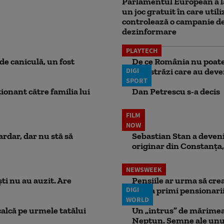
Parlamentul European a l
un joc gratuit în care utili
controlează o campanie d
dezinformare
PLAYTECH
e caniculă, un fost
De ce România nu poate 
DIGI
autostrăzi care au deven
SPORT
ionant către familia lui
Dan Petrescu s-a decis
FILM
NOW
ardar, dar nu stă să
Sebastian Stan a devenit
originar din Constanța,
NEWSWEEK
ti nu au auzit. Are
Pensiile ar urma să crea
DIGI
putea primi pensionari
WORLD
calcă pe urmele tatălui
Un „intrus” de mărimea 
Neptun. Semne ale unui