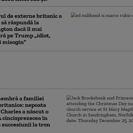
ul de externe britanic a
 să răspundă la
ton dacă îl mai
ră pe Trump „idiot,
şi misogin”
t violent la Londra:
ărbaţi au fost
iaţi de o femeie.
rea a fost arestată
embră a familiei
britanice: nepoata
 Charles a născut o
 A cincisprezecea în
 succesiunii la tron