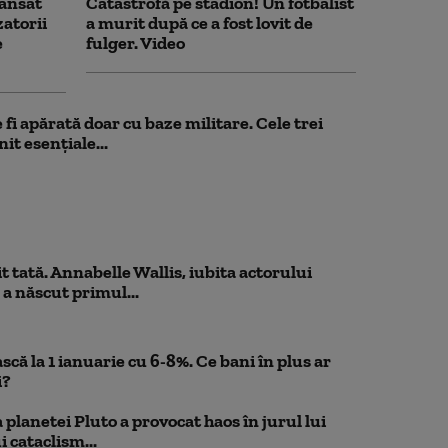
ansat
Catastrofă pe stadion! Un fotbalist
zatorii
a murit după ce a fost lovit de
e
fulger. Video
fi apărată doar cu baze militare. Cele trei
it esențiale...
 tată. Annabelle Wallis, iubita actorului
 a născut primul...
scă la 1 ianuarie cu 6-8%. Ce bani în plus ar
i?
planetei Pluto a provocat haos în jurul lui
 cataclism...