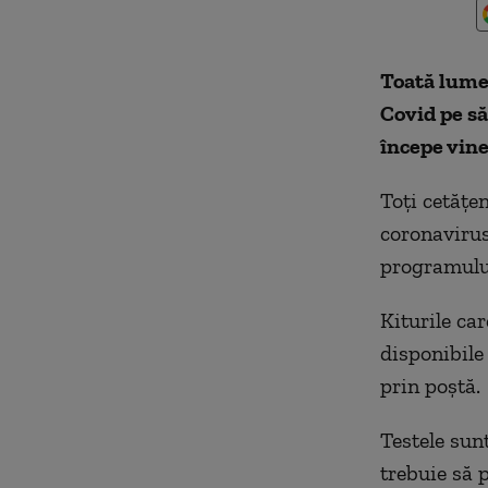
Toată lumea
Covid pe s
începe viner
Toți cetățe
coronavirus
programului
Kiturile ca
disponibile 
prin poștă.
Testele sunt
trebuie să 