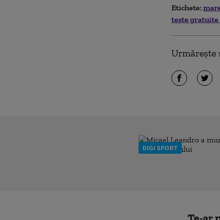
Etichete:
mare
teste gratuite
Urmărește ș
DIGI SPORT
Te-ar p