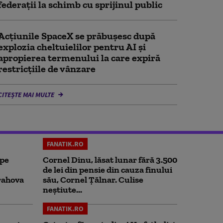
federații la schimb cu sprijinul public
Acţiunile SpaceX se prăbuşesc după
explozia cheltuielilor pentru AI şi
apropierea termenului la care expiră
restricţiile de vânzare
CITEȘTE MAI MULTE
FANATIK.RO
 pe
Cornel Dinu, lăsat lunar fără 3.500
de lei din pensie din cauza finului
rahova
său, Cornel Țălnar. Culise
neștiute...
FANATIK.RO