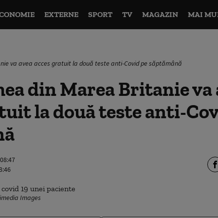
CONOMIE
EXTERNE
SPORT
TV
MAGAZIN
MAI MU
nie va avea acces gratuit la două teste anti-Covid pe săptămână
ea din Marea Britanie va
tuit la două teste anti-Co
nă
 08:47
8:46
fimedia Images