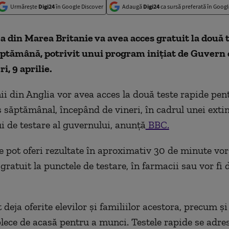
Urmărește
Digi24
în Google Discover
Adaugă
Digi24
ca sursă preferată în Googl
 din Marea Britanie va avea acces gratuit la două t
ăptămână, potrivit unui program inițiat de Guvern 
i, 9 aprilie.
nii din Anglia vor avea acces la două teste rapide pen
 săptămânal, începând de vineri, în cadrul unei extin
 de testare al guvernului, anunță
BBC.
re pot oferi rezultate în aproximativ 30 de minute vor 
gratuit la punctele de testare, în farmacii sau vor fi 
 deja oferite elevilor și familiilor acestora, precum și
plece de acasă pentru a munci. Testele rapide se adre