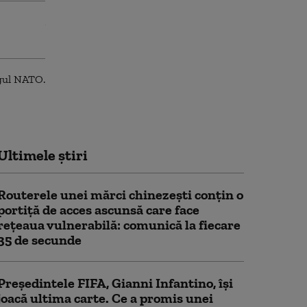
Ultimele știri
Routerele unei mărci chinezești conțin o
portiță de acces ascunsă care face
rețeaua vulnerabilă: comunică la fiecare
35 de secunde
Președintele FIFA, Gianni Infantino, îşi
joacă ultima carte. Ce a promis unei