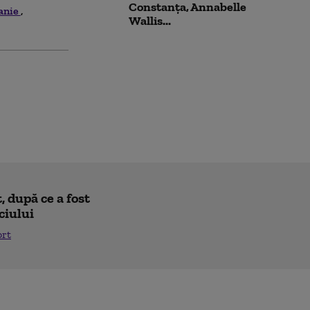
Constanța, Annabelle
anie
Wallis...
 după ce a fost
ciului
ort