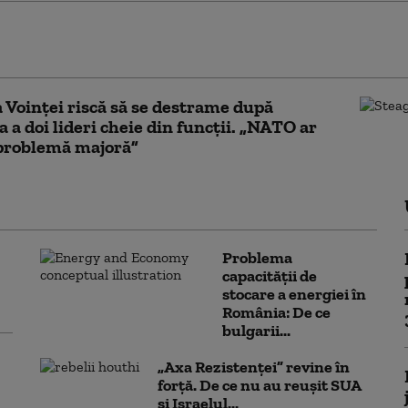
50 de migranţi au fost salvați de pe un vas care
foc în Canalul Mânecii
a Voinței riscă să se destrame după
a a doi lideri cheie din funcții. „NATO ar
 problemă majoră”
Problema
capacității de
stocare a energiei în
România: De ce
bulgarii...
„Axa Rezistenței” revine în
forță. De ce nu au reușit SUA
și Israelul...