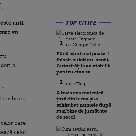
e
TOP CITITE
este anti-
care va
1
Până când mai poate fi
tru
folosit buletinul vechi.
deri a
Autoritățile au stabilit
pentru cine se...
2
fi
A treia cea mai mică
distribuite
țară din lume și-a
schimbat numele după
mai bine de jumătate
de secol
 celor care
sează celor