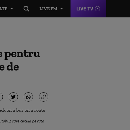
LIVE TV
LTE
LIVE FM
le pentru
e de
utobuz care circula pe ruta