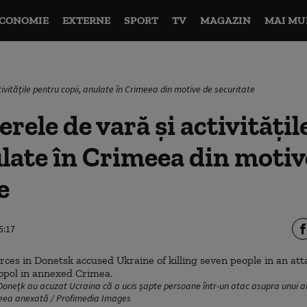
CONOMIE
EXTERNE
SPORT
TV
MAGAZIN
MAI MU
ivitățile pentru copii, anulate în Crimeea din motive de securitate
erele de vară și activități
ulate în Crimeea din motiv
e
5:17
 Donețk au acuzat Ucraina că a ucis șapte persoane într-un atac asupra unui a
meea anexată / Profimedia Images