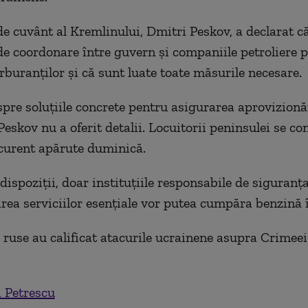
de cuvânt al Kremlinului, Dmitri Peskov, a declarat c
 coordonare între guvern şi companiile petroliere p
rburanţilor şi că sunt luate toate măsurile necesare.
spre soluţiile concrete pentru asigurarea aprovizionă
Peskov nu a oferit detalii. Locuitorii peninsulei se co
curent apărute duminică.
dispoziţii, doar instituţiile responsabile de siguranţ
area serviciilor esenţiale vor putea cumpăra benzină 
e ruse au calificat atacurile ucrainene asupra Crimeei
 Petrescu