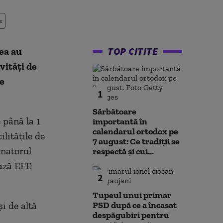
e
TOP CITITE
ea au
vităţi de
e
1
Sărbătoare
 până la 1
importantă în
calendarul ortodox pe
ilităţile de
7 august: Ce tradiții se
rnatorul
respectă și cui...
ează EFE
2
Tupeul unui primar
şi de altă
PSD după ce a încasat
despăgubiri pentru