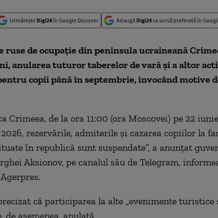
Urmărește
Digi24
în Google Discover
Adaugă
Digi24
ca sursă preferată în Googl
le ruse de ocupaţie din peninsula ucraineană Crime
ni, anularea tuturor taberelor de vară şi a altor acti
entru copii până în septembrie, invocând motive d
ca Crimeea, de la ora 11:00 (ora Moscovei) pe 22 iunie
026, rezervările, admiterile şi cazarea copiilor la fac
tuate în republică sunt suspendate”, a anunţat guve
erghei Aksionov, pe canalul său de Telegram, inform
 Agerpres.
precizat că participarea la alte „evenimente turistice 
e, de asemenea, anulată.