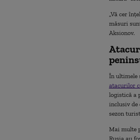
„Vă cer înţe
măsuri sunt
Aksionov.
Atacur
penins
În ultimele
atacurilor 
logistică a 
inclusiv de 
sezon turist
Mai multe p
Rusia au fos