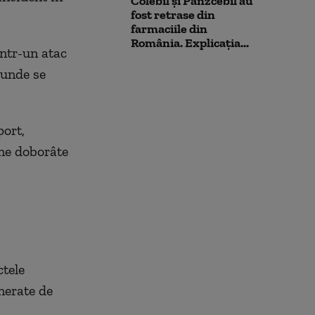
Colebil și Panzcebil au
fost retrase din
farmaciile din
România. Explicația...
într-un atac
 unde se
port,
ne doborâte
ctele
nerate de