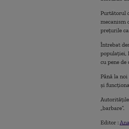
Purtătorul 
mecanism de
preţurile ca
Întrebat de
populaţiei, 
cu pene de 
Până la noi 
şi funcţion
Autorităţil
„barbare”.
Editor :
Ana