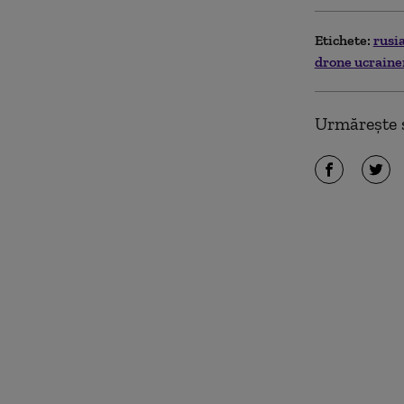
Etichete:
rusi
drone ucrain
Urmărește ș