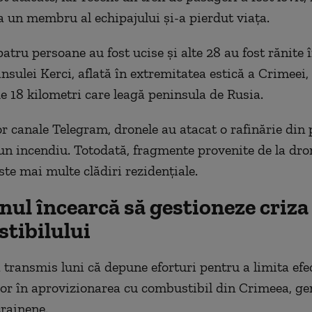
 un membru al echipajului şi-a pierdut viaţa.
atru persoane au fost ucise şi alte 28 au fost rănite 
nsulei Kerci, aflată în extremitatea estică a Crimeei,
de 18 kilometri care leagă peninsula de Rusia.
or canale Telegram, dronele au atacat o rafinărie din 
n incendiu. Totodată, fragmente provenite de la dro
ste mai multe clădiri rezidenţiale.
nul încearcă să gestioneze criza
tibilului
 transmis luni că depune eforturi pentru a limita efe
lor în aprovizionarea cu combustibil din Crimeea, ge
crainene.