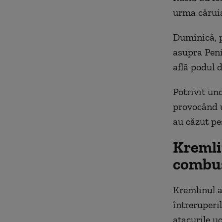
urma căruia
Duminică, p
asupra Peni
află podul 
Potrivit un
provocând u
au căzut pe
Kremli
combus
Kremlinul a
întreruperi
atacurile u