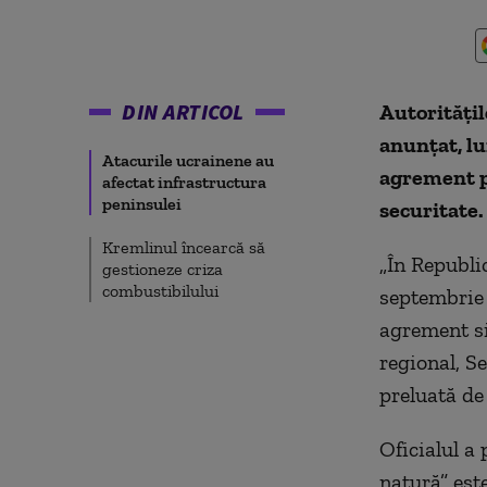
DIN ARTICOL
Autorităţi
anunţat, lu
Atacurile ucrainene au
agrement p
afectat infrastructura
peninsulei
securitate.
Kremlinul încearcă să
„În Republi
gestioneze criza
combustibilului
septembrie 2
agrement si
regional, S
preluată de
Oficialul a 
natură” est