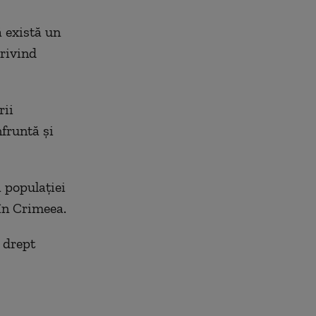
ă există un
rivind
rii
nfruntă şi
a populaţiei
în Crimeea.
 drept