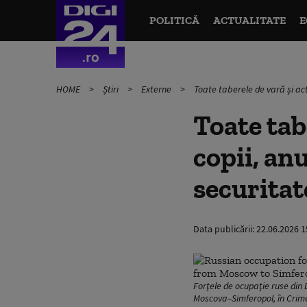
POLITICĂ
ACTUALITATE
E
HOME
Știri
Externe
Toate taberele de vară și act
Toate tab
copii, an
securitat
Data publicării:
22.06.2026 1
Forțele de ocupație ruse din
Moscova–Simferopol, în Cri