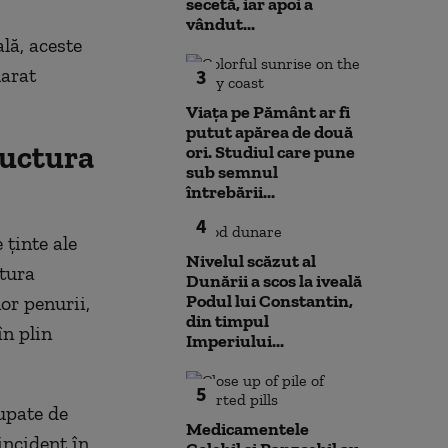
secetă, iar apoi a
vândut...
ală, aceste
larat
3
Viața pe Pământ ar fi
putut apărea de două
ructura
ori. Studiul care pune
sub semnul
întrebării...
4
 ţinte ale
Nivelul scăzut al
ctura
Dunării a scos la iveală
Podul lui Constantin,
or penurii,
din timpul
în plin
Imperiului...
5
upate de
Medicamentele
 incident în