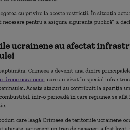
legerea cu privire la aceste restricţii. În situaţia actu
 necesare pentru a asigura siguranţa publică”, a dec
ile ucrainene au afectat infrast
ulei
 săptămâni, Crimeea a devenit una dintre principalele
cu drone ucrainene
, care au vizat în special infrastru
peninsulei. Aceste atacuri au contribuit la apariţia un
combustibil, într-o perioadă în care regiunea se află 
ic.
oduri care leagă Crimeea de teritoriile ucrainene oc
t atacate, iar recent un tren de pasageri a fost lovit,