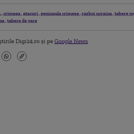
a
crimeea
atacuri
peninsula crimeea
razboi ucraina
tabere co
ene
tabere de vara
tirile Digi24.ro și pe
Google News