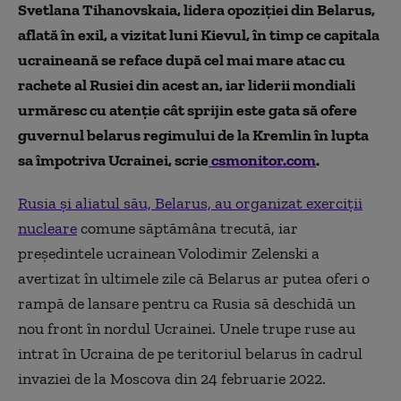
Svetlana Tihanovskaia, lidera opoziției din Belarus,
aflată în exil, a vizitat luni Kievul, în timp ce capitala
ucraineană se reface după cel mai mare atac cu
rachete al Rusiei din acest an, iar liderii mondiali
urmăresc cu atenție cât sprijin este gata să ofere
guvernul belarus regimului de la Kremlin în lupta
sa împotriva Ucrainei, scrie
csmonitor.com
.
Rusia și aliatul său, Belarus, au organizat exerciții
nucleare
comune săptămâna trecută, iar
președintele ucrainean Volodimir Zelenski a
avertizat în ultimele zile că Belarus ar putea oferi o
rampă de lansare pentru ca Rusia să deschidă un
nou front în nordul Ucrainei. Unele trupe ruse au
intrat în Ucraina de pe teritoriul belarus în cadrul
invaziei de la Moscova din 24 februarie 2022.