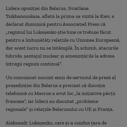
Lidera opoziției din Belarus, Sviatlana
Tsikhanouskaia, aflată la prima sa vizită la Kiev, a
declarat duminică pentru Associated Press că
„regimul lui Lukașenko știe bine ce trebuie făcut
pentru a îmbunătăți relațiile cu Uniunea Europeană,
dar acest lucru nu se întâmplă. În schimb, atacurile
hibride, șantajul nuclear și amenințările la adresa
întregii regiuni continuă”.
Un comunicat succint emis de serviciul de presă al
președinției din Belarus a precizat că discuția
telefonică cu Macron a avut loc „la inițiativa părții
franceze”, iar liderii au discutat „probleme
regionale” și relațiile Belarusului cu UE și Franța.
Aleksandr Lukașenko, care și-a condus țara de