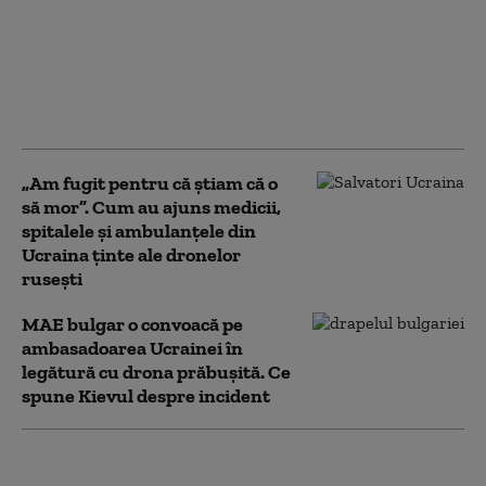
contra lui Lukașenko
pentru sprijinirea
războiului Rusiei în
Ucraina: „E complice la
agresiune”
„Am fugit pentru că știam că o
să mor”. Cum au ajuns medicii,
spitalele și ambulanțele din
Ucraina ținte ale dronelor
rusești
MAE bulgar o convoacă pe
ambasadoarea Ucrainei în
legătură cu drona prăbuşită. Ce
spune Kievul despre incident
Cine vine după Putin?