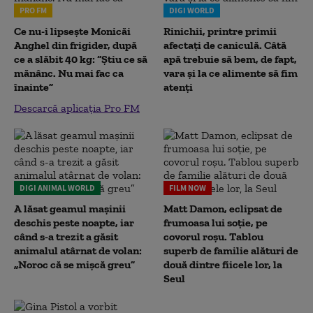
PRO FM
DIGI WORLD
Ce nu-i lipsește Monicăi
Rinichii, printre primii
Anghel din frigider, după
afectați de caniculă. Câtă
ce a slăbit 40 kg: “Știu ce să
apă trebuie să bem, de fapt,
mănânc. Nu mai fac ca
vara și la ce alimente să fim
înainte”
atenți
Descarcă aplicația Pro FM
DIGI ANIMAL WORLD
FILM NOW
A lăsat geamul mașinii
Matt Damon, eclipsat de
deschis peste noapte, iar
frumoasa lui soție, pe
când s-a trezit a găsit
covorul roșu. Tablou
animalul atârnat de volan:
superb de familie alături de
„Noroc că se mișcă greu”
două dintre fiicele lor, la
Seul