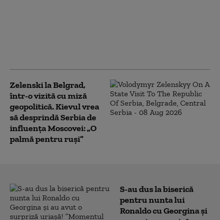
Rusia se apropie de o
inevitabilă criză de
succesiune. Lupta
pentru putere care ar
putea începe la
Kremlin
Zelenski la Belgrad,
într-o vizită cu miză
geopolitică. Kievul vrea
să desprindă Serbia de
influența Moscovei: „O
palmă pentru ruși”
S-au dus la biserică
pentru nunta lui
Ronaldo cu Georgina și