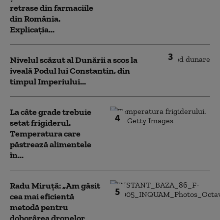
retrase din farmaciile
din România.
Explicația...
3
Nivelul scăzut al Dunării a scos la
iveală Podul lui Constantin, din
timpul Imperiului...
La câte grade trebuie
4
setat frigiderul.
Temperatura care
păstrează alimentele
în...
Radu Miruță: „Am găsit
5
cea mai eficientă
metodă pentru
doborârea dronelor