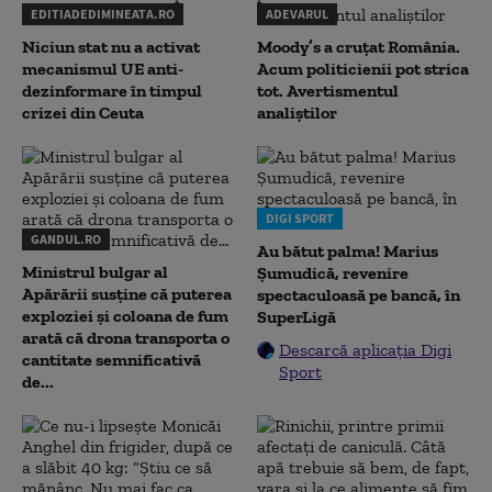
EDITIADEDIMINEATA.RO
ADEVARUL
Niciun stat nu a activat
Moody’s a cruțat România.
mecanismul UE anti-
Acum politicienii pot strica
dezinformare în timpul
tot. Avertismentul
crizei din Ceuta
analiștilor
DIGI SPORT
GANDUL.RO
Au bătut palma! Marius
Ministrul bulgar al
Șumudică, revenire
Apărării susține că puterea
spectaculoasă pe bancă, în
exploziei și coloana de fum
SuperLigă
arată că drona transporta o
Descarcă aplicația Digi
cantitate semnificativă
Sport
de...