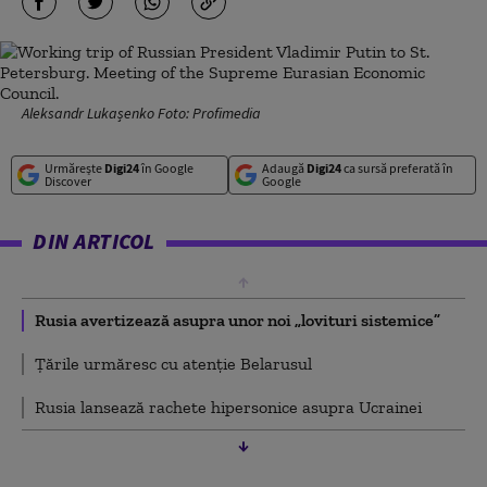
Aleksandr Lukașenko Foto: Profimedia
Urmărește
Digi24
în Google
Adaugă
Digi24
ca sursă preferată în
Discover
Google
DIN ARTICOL
Rusia avertizează asupra unor noi „lovituri sistemice”
Țările urmăresc cu atenție Belarusul
Rusia lansează rachete hipersonice asupra Ucrainei