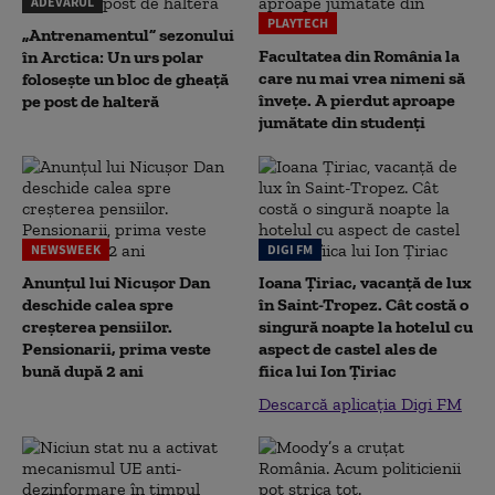
ADEVĂRUL
PLAYTECH
„Antrenamentul” sezonului
Facultatea din România la
în Arctica: Un urs polar
care nu mai vrea nimeni să
folosește un bloc de gheață
înveţe. A pierdut aproape
pe post de halteră
jumătate din studenţi
NEWSWEEK
DIGI FM
Anunțul lui Nicușor Dan
Ioana Țiriac, vacanță de lux
deschide calea spre
în Saint-Tropez. Cât costă o
creșterea pensiilor.
singură noapte la hotelul cu
Pensionarii, prima veste
aspect de castel ales de
bună după 2 ani
fiica lui Ion Țiriac
Descarcă aplicația Digi FM