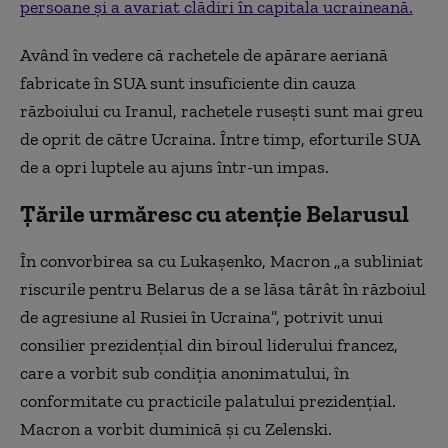
persoane și a avariat clădiri în capitala ucraineană.
Având în vedere că rachetele de apărare aeriană
fabricate în SUA sunt insuficiente din cauza
războiului cu Iranul, rachetele rusești sunt mai greu
de oprit de către Ucraina. Între timp, eforturile SUA
de a opri luptele au ajuns într-un impas.
Țările urmăresc cu atenție Belarusul
În convorbirea sa cu Lukașenko, Macron „a subliniat
riscurile pentru Belarus de a se lăsa târât în războiul
de agresiune al Rusiei în Ucraina”, potrivit unui
consilier prezidențial din biroul liderului francez,
care a vorbit sub condiția anonimatului, în
conformitate cu practicile palatului prezidențial.
Macron a vorbit duminică și cu Zelenski.