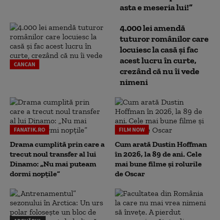
asta e meseria lui!”
4.000 lei amendă
tuturor românilor care
locuiesc la casă și fac
acest lucru în curte,
CANCAN
crezând că nu îi vede
nimeni
FANATIK.RO
FILM NOW
Drama cumplită prin care a
Cum arată Dustin Hoffman
trecut noul transfer al lui
în 2026, la 89 de ani. Cele
Dinamo: „Nu mai puteam
mai bune filme și rolurile
dormi nopțile”
de Oscar