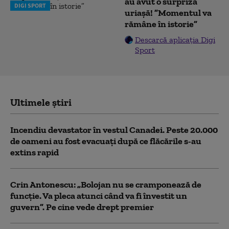
au avut o surpriză
DIGI SPORT
uriașă! ”Momentul va
rămâne în istorie”
Descarcă aplicația Digi
Sport
Ultimele știri
Incendiu devastator în vestul Canadei. Peste 20.000
de oameni au fost evacuați după ce flăcările s-au
extins rapid
Crin Antonescu: „Bolojan nu se cramponează de
funcție. Va pleca atunci când va fi învestit un
guvern”. Pe cine vede drept premier