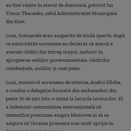
au fost rănite în atacul de duminică, potrivit lui
Timur Tkacenko, șeful Administrației Municipale
din Kiev.
Luni, trotuarele erau acoperite de sticlă spartă, după
ce autoritățile ucrainene au declarat că atacul a
avariat clădiri din întreg orașul, inclusiv în
apropierea sediilor guvernamentale, clădirilor
rezidențiale, școlilor și unei piețe.
Luni, ministrul ucrainean de externe, Andrii Sîbiha,
a condus o delegație formată din ambasadori din
peste 70 de țări într-o vizită la locurile loviturilor. El
a îndemnat comunitatea internațională să
intensifice presiunea asupra Moscovei și să se
asigure că Ucraina primește mai mult sprijin în