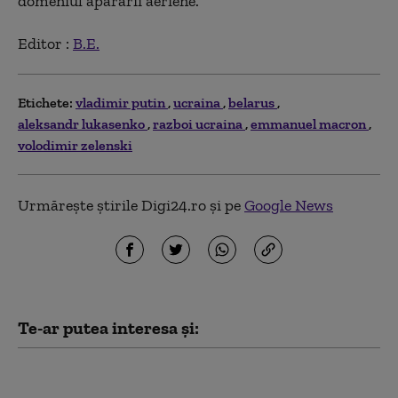
domeniul apărării aeriene.
Editor :
B.E.
Etichete:
vladimir putin
ucraina
belarus
aleksandr lukasenko
razboi ucraina
emmanuel macron
volodimir zelenski
Urmărește știrile Digi24.ro și pe
Google News
Te-ar putea interesa și:
Opoziția belarusă
pregătește un dosar