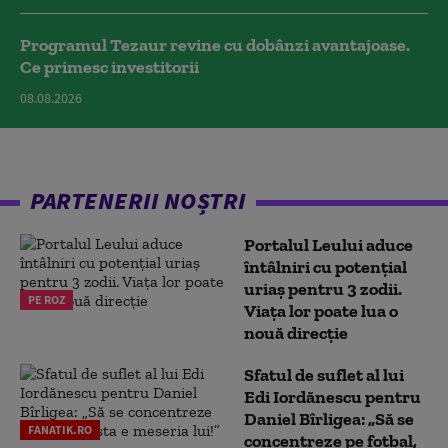
Programul Tezaur revine cu dobânzi avantajoase.
Ce primesc investitorii
08.08.2026
PARTENERII NOȘTRI
Portalul Leului aduce
întâlniri cu potențial
uriaș pentru 3 zodii.
PE ROZ
Viața lor poate lua o
nouă direcție
Sfatul de suflet al lui
Edi Iordănescu pentru
Daniel Bîrligea: „Să se
FANATIK.RO
concentreze pe fotbal,