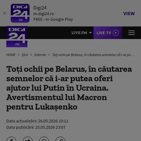
Digi24
VIEW
m.digi24.ro
FREE - In Google Play
LIVE TV
LIVE FM
HOME
Știri
Externe
Toți ochii pe Belarus, în căutarea semnelor că i-ar putea oferi ajutor lui Putin în Ucraina. Avertismentul lui Macron pentru Lukașenko
Toți ochii pe Belarus, în căutarea
semnelor că i-ar putea oferi
ajutor lui Putin în Ucraina.
Avertismentul lui Macron
pentru Lukașenko
Data actualizării:
26.05.2026 10:11
Data publicării:
25.05.2026 23:07