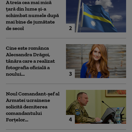
A treia cea mai mică
țară din lume și-a
schimbat numele după
mai bine de jumătate
2
de secol
Cine este românca
Alecsandra Drăgoi,
tânăra care a realizat
fotografia oficială a
3
noului...
Noul Comandant-șef al
Armatei ucrainene
solicită demiterea
comandantului
4
Forțelor...