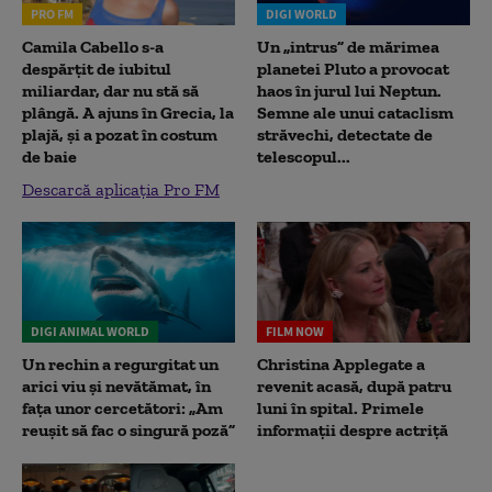
PRO FM
DIGI WORLD
Camila Cabello s-a
Un „intrus” de mărimea
despărțit de iubitul
planetei Pluto a provocat
miliardar, dar nu stă să
haos în jurul lui Neptun.
plângă. A ajuns în Grecia, la
Semne ale unui cataclism
plajă, și a pozat în costum
străvechi, detectate de
de baie
telescopul...
Descarcă aplicația Pro FM
DIGI ANIMAL WORLD
FILM NOW
Un rechin a regurgitat un
Christina Applegate a
arici viu și nevătămat, în
revenit acasă, după patru
fața unor cercetători: „Am
luni în spital. Primele
reușit să fac o singură poză”
informații despre actriță