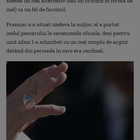
adesea un inel alternativ (sau un crucifix în formă de
inel) ca un fel de facsimil.
Francisc s-a situat undeva la mijloc: el a purtat
inelul pescarului la ceremoniile oficiale, deși pentru
uzul zilnic l-a schimbat cu un inel simplu de argint
datând din perioada în care era cardinal.