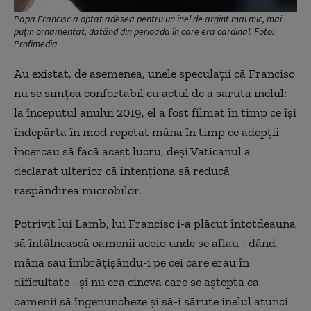
Papa Francisc a optat adesea pentru un inel de argint mai mic, mai
puțin ornamentat, datând din perioada în care era cardinal. Foto:
Profimedia
Au existat, de asemenea, unele speculații că Francisc
nu se simțea confortabil cu actul de a săruta inelul:
la începutul anului 2019, el a fost filmat în timp ce își
îndepărta în mod repetat mâna în timp ce adepții
încercau să facă acest lucru, deși Vaticanul a
declarat ulterior că intenționa să reducă
răspândirea microbilor.
Potrivit lui Lamb, lui Francisc i-a plăcut întotdeauna
să întâlnească oamenii acolo unde se aflau - dând
mâna sau îmbrățișându-i pe cei care erau în
dificultate - și nu era cineva care se aștepta ca
oamenii să îngenuncheze și să-i sărute inelul atunci