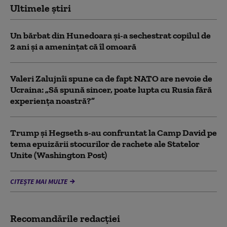
Ultimele știri
Un bărbat din Hunedoara și-a sechestrat copilul de
2 ani și a amenințat că îl omoară
Valeri Zalujnîi spune ca de fapt NATO are nevoie de
Ucraina: „Să spună sincer, poate lupta cu Rusia fără
experiența noastră?”
Trump şi Hegseth s-au confruntat la Camp David pe
tema epuizării stocurilor de rachete ale Statelor
Unite (Washington Post)
CITEȘTE MAI MULTE
Recomandările redacţiei