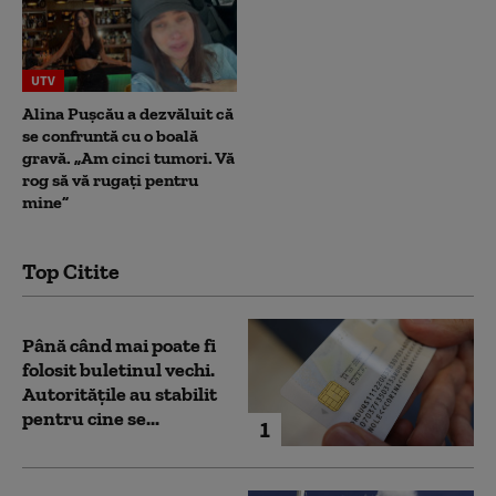
UTV
Alina Pușcău a dezvăluit că
se confruntă cu o boală
gravă. „Am cinci tumori. Vă
rog să vă rugați pentru
mine”
Top Citite
Până când mai poate fi
folosit buletinul vechi.
Autoritățile au stabilit
pentru cine se...
1