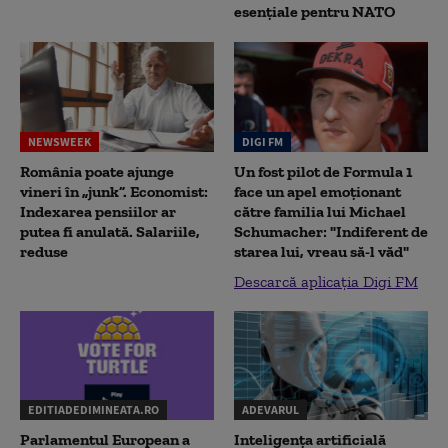
esențiale pentru NATO
NEWSWEEK
DIGI FM
România poate ajunge
Un fost pilot de Formula 1
vineri în „junk”. Economist:
face un apel emoționant
Indexarea pensiilor ar
către familia lui Michael
putea fi anulată. Salariile,
Schumacher: "Indiferent de
reduse
starea lui, vreau să-l văd"
Descarcă aplicația Digi FM
EDITIADEDIMINEATA.RO
ADEVARUL
Parlamentul European a
Inteligența artificială