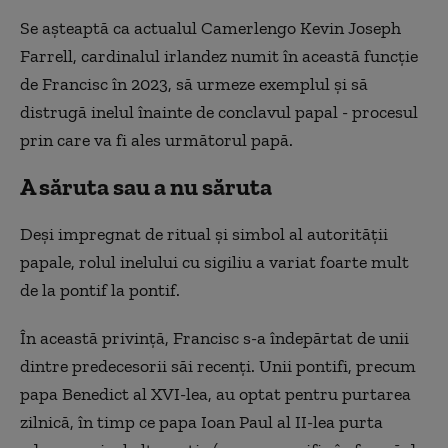
Se așteaptă ca actualul Camerlengo Kevin Joseph
Farrell, cardinalul irlandez numit în această funcție
de Francisc în 2023, să urmeze exemplul și să
distrugă inelul înainte de conclavul papal - procesul
prin care va fi ales următorul papă.
A săruta sau a nu săruta
Deși impregnat de ritual și simbol al autorității
papale, rolul inelului cu sigiliu a variat foarte mult
de la pontif la pontif.
În această privință, Francisc s-a îndepărtat de unii
dintre predecesorii săi recenți. Unii pontifi, precum
papa Benedict al XVI-lea, au optat pentru purtarea
zilnică, în timp ce papa Ioan Paul al II-lea purta