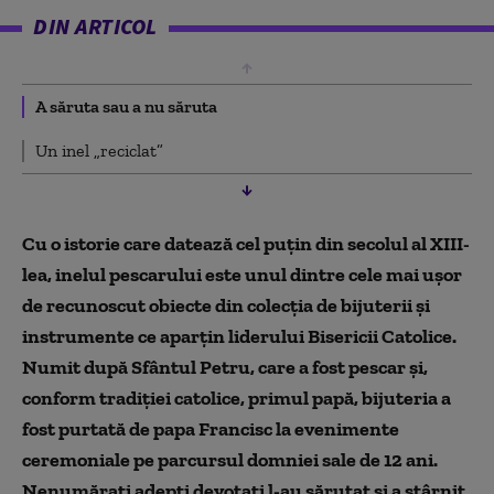
DIN ARTICOL
A săruta sau a nu săruta
Un inel „reciclat”
Cu o istorie care datează cel puțin din secolul al XIII-
lea, inelul pescarului este unul dintre cele mai ușor
de recunoscut obiecte din colecția de bijuterii și
instrumente ce aparțin liderului Bisericii Catolice.
Numit după Sfântul Petru, care a fost pescar și,
conform tradiției catolice, primul papă, bijuteria a
fost purtată de papa Francisc la evenimente
ceremoniale pe parcursul domniei sale de 12 ani.
Nenumărați adepți devotați l-au sărutat și a stârnit