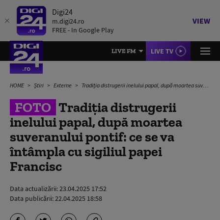
Digi24
VIEW
m.digi24.ro
FREE - In Google Play
LIVE TV
LIVE FM
HOME
Știri
Externe
Tradiția distrugerii inelului papal, după moartea suveranului pontif: ce se va întâmpla cu sigiliul papei Francisc
FOTO
Tradiția distrugerii
inelului papal, după moartea
suveranului pontif: ce se va
întâmpla cu sigiliul papei
Francisc
Data actualizării:
23.04.2025 17:52
Data publicării:
22.04.2025 18:58