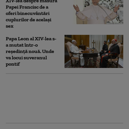
XIV-lea despre măsura
Papei Francisc de a
oferi binecuvântări
cuplurilor de acelaşi
sex
Papa Leon al XIV-lea s-
a mutat într-o
reședință nouă. Unde
va locui suveranul
pontif
Papa Francisc a lăsat
fonduri în testamentul
său pentru
cumpărarea de
ambulanțe pentru
Ucraina