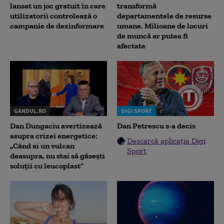
lansat un joc gratuit în care
transformă
utilizatorii controlează o
departamentele de resurse
campanie de dezinformare
umane. Milioane de locuri
de muncă ar putea fi
afectate
GANDUL.RO
DIGI SPORT
Dan Dungaciu avertizează
Dan Petrescu s-a decis
asupra crizei energetice:
Descarcă aplicația Digi
„Când ai un vulcan
Sport
deasupra, nu stai să găsești
soluții cu leucoplast”