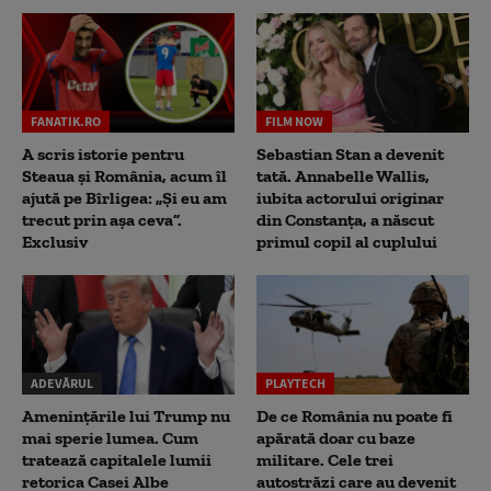
FANATIK.RO
FILM NOW
A scris istorie pentru
Sebastian Stan a devenit
Steaua și România, acum îl
tată. Annabelle Wallis,
ajută pe Bîrligea: „Și eu am
iubita actorului originar
trecut prin așa ceva”.
din Constanța, a născut
Exclusiv
primul copil al cuplului
ADEVĂRUL
PLAYTECH
Amenințările lui Trump nu
De ce România nu poate fi
mai sperie lumea. Cum
apărată doar cu baze
tratează capitalele lumii
militare. Cele trei
retorica Casei Albe
autostrăzi care au devenit