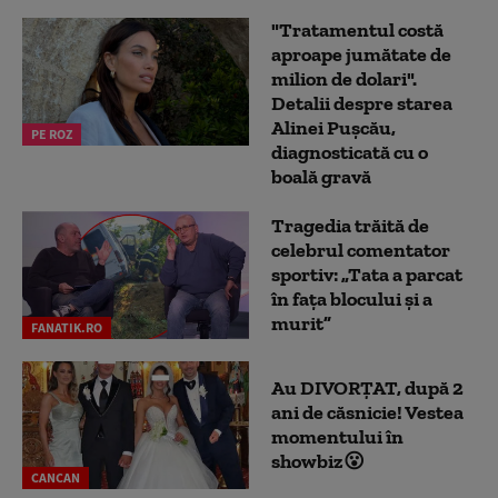
"Tratamentul costă
aproape jumătate de
milion de dolari".
Detalii despre starea
Alinei Pușcău,
PE ROZ
diagnosticată cu o
boală gravă
Tragedia trăită de
celebrul comentator
sportiv: „Tata a parcat
în fața blocului și a
murit”
FANATIK.RO
Au DIVORȚAT, după 2
ani de căsnicie! Vestea
momentului în
showbiz😮
CANCAN