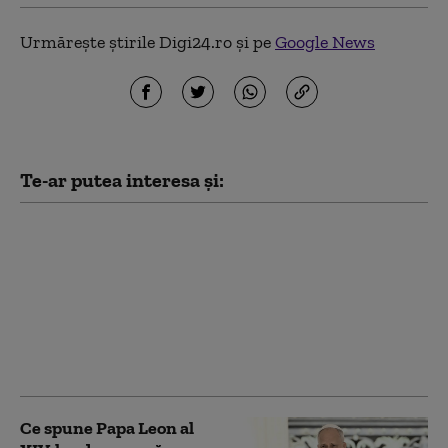
Urmărește știrile Digi24.ro și pe
Google News
Te-ar putea interesa și:
Episcopiii francezi
spun că Papa Leon al
XIV-lea ar putea face o
vizită la Paris și
Lourdes, în
septembrie. Vaticanul
nu a confirmat
Ce spune Papa Leon al