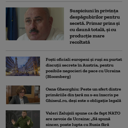
Suspiciuni în privința
despăgubirilor pentru
secetă. Primar prins și
cu daună totală, și cu
producție mare
recoltată
Foști oficiali europeni și ruși au purtat
discuții secrete în Austria, pentru
posibile negocieri de pace cu Ucraina
(Bloomberg)
Oana Gheorghiu: Peste un sfert dintre
primăriile din țară nu s-au înscris pe
Ghiseul.ro, deși este o obligație legală
Valeri Zalujnîi spune ca de fapt NATO
are nevoie de Ucraina: „Să spună
sincer, poate lupta cu Rusia fără