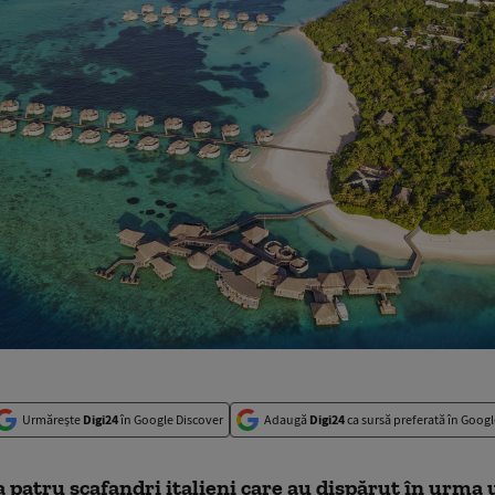
Urmărește
Digi24
în Google Discover
Adaugă
Digi24
ca sursă preferată în Googl
 patru scafandri italieni care au dispărut în urma 