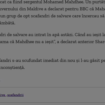
ficat ca fiind sergentul Mohamed Mahdhee. Un purtăt
uvernului din Maldive a declarat pentru BBC că Mah
-un grup de opt scafandri de salvare care încercau să 
sâmbătă.
ri de salvare au intrat în apă astăzi. Când au ieşit l
eama că Mahdhee nu a ieşit”, a declarat anterior Shar
afandri s-au scufundat imediat din nou şi l-au găsit
inconştienţă.
.
ive
scafandrii