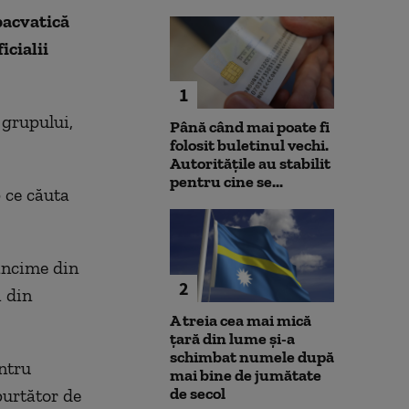
bacvatică
icialii
1
 grupului,
Până când mai poate fi
folosit buletinul vechi.
Autoritățile au stabilit
pentru cine se...
 ce căuta
dâncime din
2
i din
A treia cea mai mică
țară din lume și-a
schimbat numele după
ntru
mai bine de jumătate
de secol
purtător de