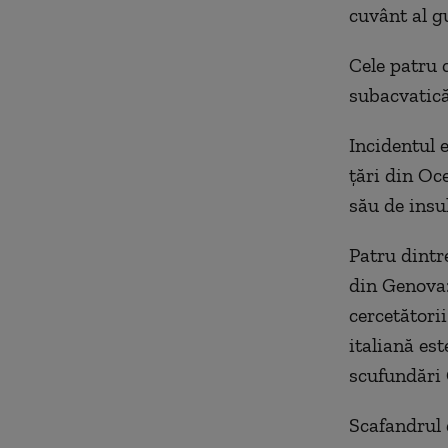
cuvânt al g
Cele patru c
subacvatică
Incidentul 
ţări din Oce
său de insul
Patru dintre
din Genova:
cercetători
italiană es
scufundări 
Scafandrul 