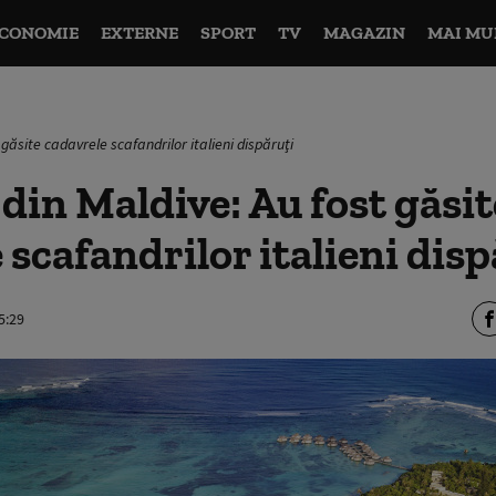
CONOMIE
EXTERNE
SPORT
TV
MAGAZIN
MAI MU
 găsite cadavrele scafandrilor italieni dispăruţi
din Maldive: Au fost găsit
 scafandrilor italieni disp
5:29