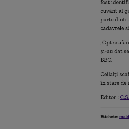
fost identi
cuvânt al g
parte dintr
cadavrele 
„Opt scafand
şi-au dat s
BBC.
Ceilalţi sc
în stare de 
Editor :
C.S
Etichete:
mald