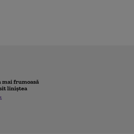
cea mai frumoasă
sit liniștea
t