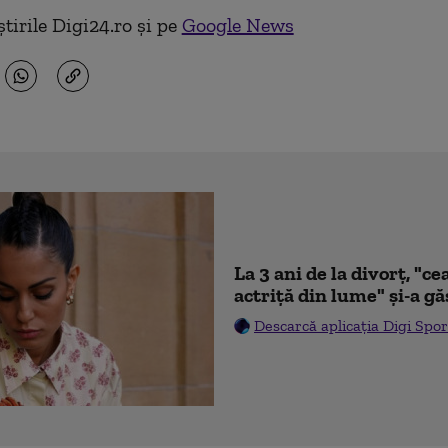
tirile Digi24.ro și pe
Google News
La 3 ani de la divorț, "
actriță din lume" și-a gă
Descarcă aplicația Digi Spor