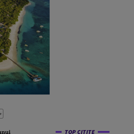
e
TOP CITITE
unui