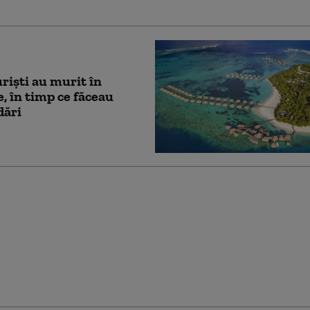
uriști au murit în
, în timp ce făceau
dări
l din Orientul Mijlociu
te zborurile spre
ții exotice din Asia.
biletelor spre Maldive
tea tripla