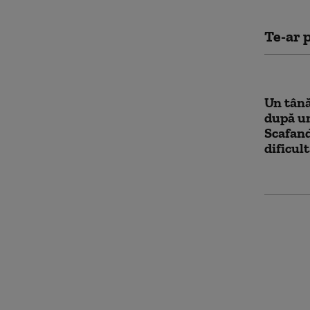
Te-ar p
Un tână
după un
Scafand
dificul
CM 2026
FIFA du
plânger
Argenti
sud-ame