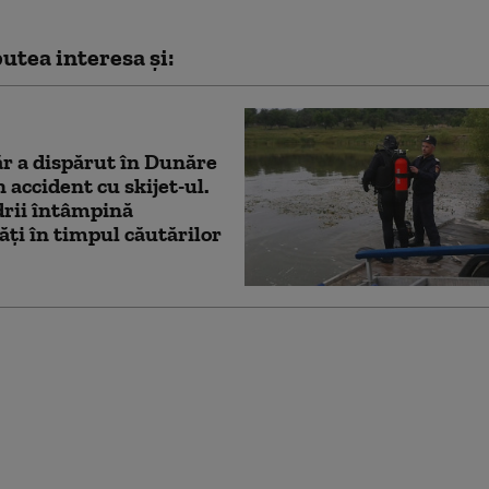
utea interesa și:
r a dispărut în Dunăre
 accident cu skijet-ul.
rii întâmpină
tăți în timpul căutărilor
. Decizia luată de
pă ce Anglia a făcut o
e oficială împotriva
nei. Ce riscă jucătorii
ricani vizați