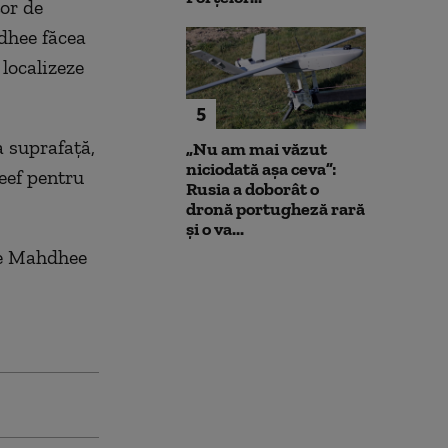
or de
dhee făcea
localizeze
5
a suprafaţă,
„Nu am mai văzut
niciodată așa ceva”:
eef pentru
Rusia a doborât o
dronă portugheză rară
și o va...
 pe Mahdhee