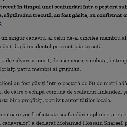
trecut în timpul unei scufundări într-o peşteră su
, săptămâna trecută, au fost găsite, au confirmat of
C
.
un singur cadavru, al celui de-al cincilea membru al
găsit după incidentul petrecut joia trecută.
u de salvare a murit, de asemenea, sâmbătă, în timp
elorlalţi patru membri ai grupului.
talieni au fost găsiţi într-o peşteră de 60 de metri a
u de către o echipă comună de scafandri finlandezi ş
rte bine pregătiţi, potrivit autorităţilor locale.
următoare vor fi efectuate scufundări suplimentare pe
 cadavrelor”, a declarat Mohamed Hossain Shareef, 