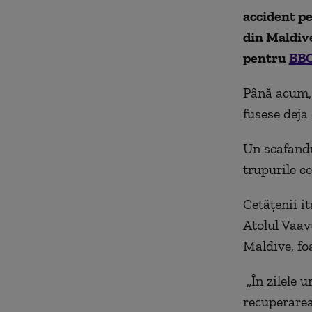
accident pe
din Maldive
pentru
BB
Până acum, 
fusese deja 
Un scafandr
trupurile c
Cetăţenii i
Atolul Vaav
Maldive, foa
„În zilele 
recuperarea