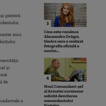
aşi peşteră
identului.
3
Cine este românca
cestei mici
Alecsandra Drăgoi,
lanţului
tânăra care a realizat
fotografia oficială a
noului...
versităţii
al şi
timă
4
l de
Noul Comandant-șef
al Armatei ucrainene
solicită demiterea
 cadavrele a
comandantului
Forțelor...