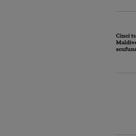
Cinci t
Maldive
scufun
Războiu
scumpeș
destina
Prețul 
s-ar pu