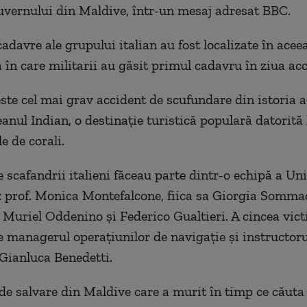
uvernului din Maldive, într-un mesaj adresat BBC.
adavre ale grupului italian au fost localizate în acee
 în care militarii au găsit primul cadavru în ziua acc
este cel mai grav accident de scufundare din istoria a
anul Indian, o destinaţie turistică populară datorită 
e de corali.
 scafandrii italieni făceau parte dintr-o echipă a Uni
 prof. Monica Montefalcone, fiica sa Giorgia Sommac
i Muriel Oddenino şi Federico Gualtieri. A cincea vic
te managerul operaţiunilor de navigaţie şi instructoru
Gianluca Benedetti.
de salvare din Maldive care a murit în timp ce căuta