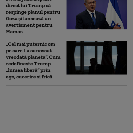
direct lui Trump că
respinge planul pentru
Gaza și lansează un
avertisment pentru
Hamas
„Cel mai puternic om
pe care l-a cunoscut
vreodată planeta”. Cum
redefinește Trump
„lumea liberă” prin
ego, cucerire și frică
SUA oferă Columbiei
un miliard de dolari
chiar în prima zi de
mandat a noului
președinte. Ce promite
„Tigrul”, aliatul lui