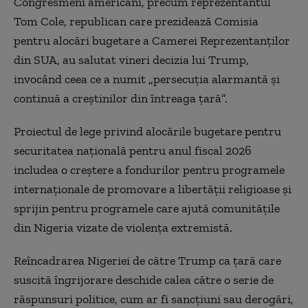
Congresmeni americani, precum reprezentantul
Tom Cole, republican care prezidează Comisia
pentru alocări bugetare a Camerei Reprezentanţilor
din SUA, au salutat vineri decizia lui Trump,
invocând ceea ce a numit „persecuţia alarmantă şi
continuă a creştinilor din întreaga ţară”.
Proiectul de lege privind alocările bugetare pentru
securitatea naţională pentru anul fiscal 2026
includea o creştere a fondurilor pentru programele
internaţionale de promovare a libertăţii religioase şi
sprijin pentru programele care ajută comunităţile
din Nigeria vizate de violenţa extremistă.
Reîncadrarea Nigeriei de către Trump ca ţară care
suscită îngrijorare deschide calea către o serie de
răspunsuri politice, cum ar fi sancţiuni sau derogări,