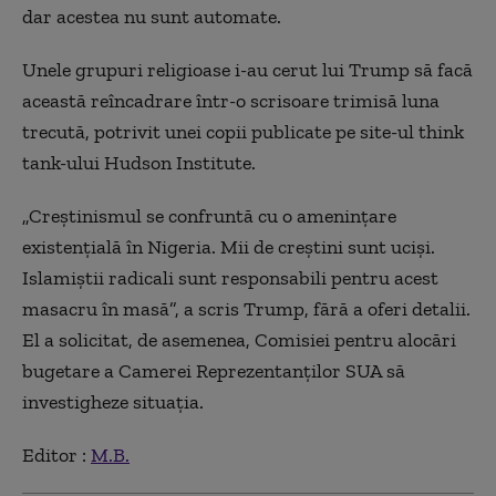
dar acestea nu sunt automate.
Unele grupuri religioase i-au cerut lui Trump să facă
această reîncadrare într-o scrisoare trimisă luna
trecută, potrivit unei copii publicate pe site-ul think
tank-ului Hudson Institute.
„Creştinismul se confruntă cu o ameninţare
existenţială în Nigeria. Mii de creştini sunt ucişi.
Islamiştii radicali sunt responsabili pentru acest
masacru în masă”, a scris Trump, fără a oferi detalii.
El a solicitat, de asemenea, Comisiei pentru alocări
bugetare a Camerei Reprezentanţilor SUA să
investigheze situaţia.
Editor :
M.B.