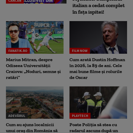
CANCAN
italian a cedat complet
în fața ispitei!
FANATIK.RO
FILM NOW
Marius Mitran, despre
Cum arată Dustin Hoffman
Odiseea Universității
în 2026, la 89 de ani. Cele
Craiova: „Noduri, semne și
mai bune filme și rolurile
ratări”
de Oscar
ADEVĂRUL
PLAYTECH
Cum au ajuns localnicii
Poate Poliția să stea cu
unui oraș din România să
radarul ascuns după un