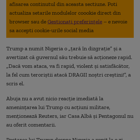
afisarea continutul din aceasta sectiune. Poti
actualiza setarile modulelor coookie direct din
browser sau de
Gestionați preferințele
– e nevoie
sa accepti cookie-urile social media
Trump a numit Nigeria o „ţară în dizgraţie” şi a
avertizat că guvernul său trebuie să acţioneze rapid.
„Dacă vom ataca, va fi rapid, violent şi satisfăcător,
la fel cum teroriştii atacă DRAGII noştri creştini!”, a
scris el.
Abuja nu a avut nicio reacţie imediată la
ameninţarea lui Trump cu acţiuni militare,
menţionează Reuters, iar Casa Albă şi Pentagonul nu
au oferit comentarii.
Postarea lui Trump despre Nigeria a venit la o zi