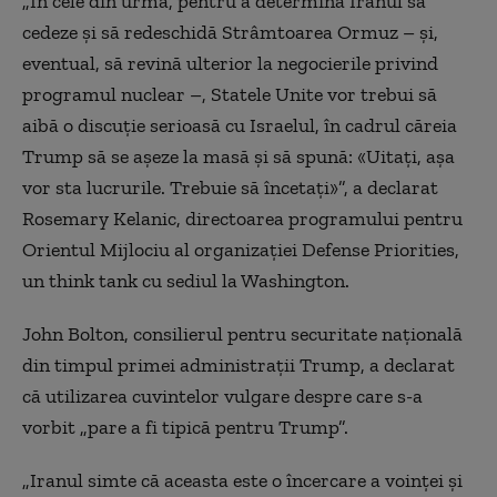
„În cele din urmă, pentru a determina Iranul să
cedeze și să redeschidă Strâmtoarea Ormuz – și,
eventual, să revină ulterior la negocierile privind
programul nuclear –, Statele Unite vor trebui să
aibă o discuție serioasă cu Israelul, în cadrul căreia
Trump să se așeze la masă și să spună: «Uitați, așa
vor sta lucrurile. Trebuie să încetați»”, a declarat
Rosemary Kelanic, directoarea programului pentru
Orientul Mijlociu al organizației Defense Priorities,
un think tank cu sediul la Washington.
John Bolton, consilierul pentru securitate națională
din timpul primei administrații Trump, a declarat
că utilizarea cuvintelor vulgare despre care s-a
vorbit „pare a fi tipică pentru Trump”.
„Iranul simte că aceasta este o încercare a voinței și