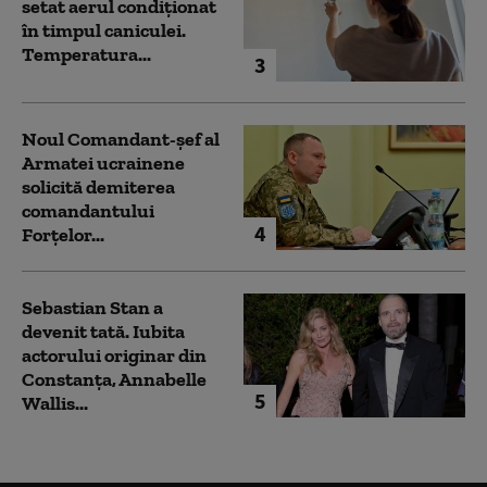
setat aerul condiționat
în timpul caniculei.
Temperatura...
3
Noul Comandant-șef al
Armatei ucrainene
solicită demiterea
comandantului
4
Forțelor...
Sebastian Stan a
devenit tată. Iubita
actorului originar din
Constanța, Annabelle
5
Wallis...