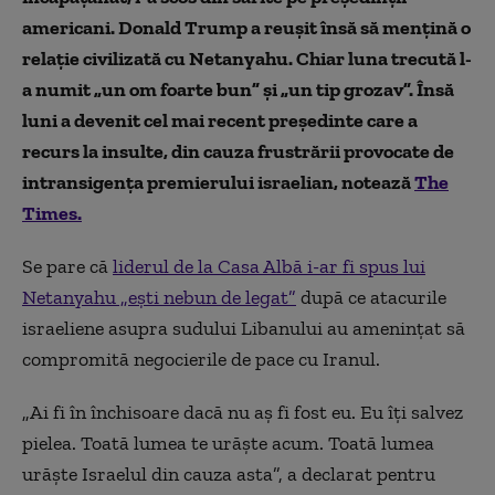
americani. Donald Trump a reușit însă să mențină o
relație civilizată cu Netanyahu. Chiar luna trecută l-
a numit „un om foarte bun” și „un tip grozav”. Însă
luni a devenit cel mai recent președinte care a
recurs la insulte, din cauza frustrării provocate de
intransigența premierului israelian, notează
The
Times.
Se pare că
liderul de la Casa Albă i-ar fi spus lui
Netanyahu „ești nebun de legat”
după ce atacurile
israeliene asupra sudului Libanului au amenințat să
compromită negocierile de pace cu Iranul.
„Ai fi în închisoare dacă nu aș fi fost eu. Eu îți salvez
pielea. Toată lumea te urăște acum. Toată lumea
urăște Israelul din cauza asta”, a declarat pentru