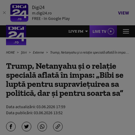
Digi24
VIEW
m.digi24.ro
FREE - In Google Play
LIVE TV
LIVE FM
HOME
Știri
Externe
Trump, Netanyahu și o relație specială aflată în impas: „Bibi se luptă pentru supraviețuirea sa politică, dar și pentru soarta sa”
Trump, Netanyahu și o relație
specială aflată în impas: „Bibi se
luptă pentru supraviețuirea sa
politică, dar și pentru soarta sa”
Data actualizării:
03.06.2026 17:59
Data publicării:
03.06.2026 13:52