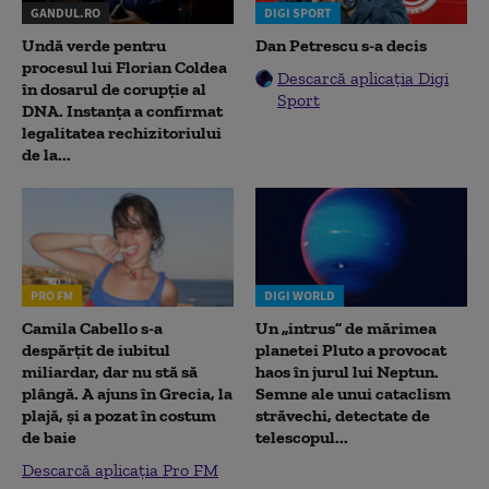
GANDUL.RO
DIGI SPORT
Undă verde pentru
Dan Petrescu s-a decis
procesul lui Florian Coldea
Descarcă aplicația Digi
în dosarul de corupție al
Sport
DNA. Instanța a confirmat
legalitatea rechizitoriului
de la...
PRO FM
DIGI WORLD
Camila Cabello s-a
Un „intrus” de mărimea
despărțit de iubitul
planetei Pluto a provocat
miliardar, dar nu stă să
haos în jurul lui Neptun.
plângă. A ajuns în Grecia, la
Semne ale unui cataclism
plajă, și a pozat în costum
străvechi, detectate de
de baie
telescopul...
Descarcă aplicația Pro FM