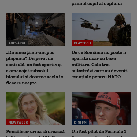
primul copil al cuplului
ADEVĂRUL
PLAYTECH
„Dimineață mi-am pus
De ce România nu poate fi
plapuma”. Disperat de
apărată doar cu baze
caniculă, un fost sportiv și-
militare. Cele trei
a amenajat subsolul
autostrăzi care au devenit
blocului și doarme acolo în
esențiale pentru NATO
fiecare noapte
NEWSWEEK
DIGI FM
Pensiile ar urma să crească
Un fost pilot de Formula 1