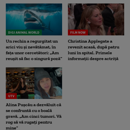
DIGI ANIMAL WORLD
FILM NOW
Un rechin a regurgitat un
Christina Applegate a
arici viu și nevătămat, în
revenit acasă, după patru
fața unor cercetători: „Am
luni în spital. Primele
reușit să fac o singură poză”
informații despre actriță
UTV
Alina Pușcău a dezvăluit că
se confruntă cu o boală
gravă. „Am cinci tumori. Vă
rog să vă rugați pentru
mine”