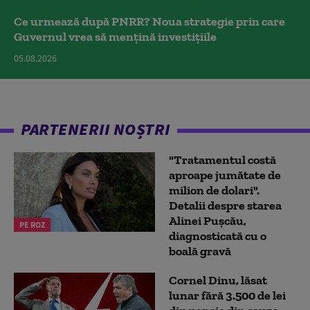
Ce urmează după PNRR? Noua strategie prin care
Guvernul vrea să mențină investițiile
05.08.2026
PARTENERII NOȘTRI
"Tratamentul costă
aproape jumătate de
milion de dolari".
Detalii despre starea
Alinei Pușcău,
PE ROZ
diagnosticată cu o
boală gravă
Cornel Dinu, lăsat
lunar fără 3.500 de lei