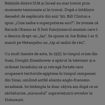
Relațiile dintre SUA și Israel au mai trecut prin
momente tensionate și în trecut. După o întâlnire
deosebit de neplăcută din anii ’90, Bill Clinton a
spus: „Cine naiba e superputerea aici?”. Se zvonea că
Barack Obama ar fi fost funcționarul anonim care l-
a descris drept un „laș”. Se spune că Joe Biden l-ar fi
numit pe Netanyahu un „tip al naibii de rău”.
Cu mult înainte de asta, în 1957, în timpul crizei din
Suez, Dwight Eisenhower a apărut la televizor și a
ordonat Israelului să-și retragă forțele care
ocupaseră teritoriile egiptene în timpul campaniei
din Sinai, umilind astfel alianța anglo-francezo-
israeliană. Se întâmpla la doar câțiva ani după ce se
sărbătorise „miracolul” supraviețuirii evreilor la
Holocaust.