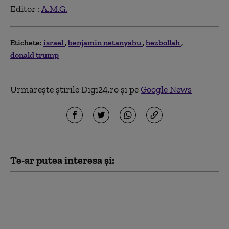
Editor :
A.M.G.
Etichete:
israel
benjamin netanyahu
hezbollah
donald trump
Urmărește știrile Digi24.ro și pe
Google News
Te-ar putea interesa și:
Cum încearcă Iranul să
prevină noi atacuri ale
SUA. Statele din Golf, în
prim-planul