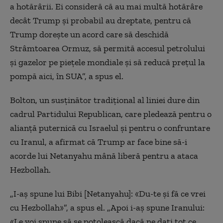
a hotărârii. Ei consideră că au mai multă hotărâre
decât Trump și probabil au dreptate, pentru că
Trump dorește un acord care să deschidă
Strâmtoarea Ormuz, să permită accesul petrolului
și gazelor pe piețele mondiale și să reducă prețul la
pompă aici, în SUA”, a spus el.
Bolton, un susținător tradițional al liniei dure din
cadrul Partidului Republican, care pledează pentru o
alianță puternică cu Israelul și pentru o confruntare
cu Iranul, a afirmat că Trump ar face bine să-i
acorde lui Netanyahu mână liberă pentru a ataca
Hezbollah.
„I-aș spune lui Bibi [Netanyahu]: «Du-te și fă ce vrei
cu Hezbollah»”, a spus el. „Apoi i-aș spune Iranului:
«Le voi spune să se potolească dacă ne dați tot ce