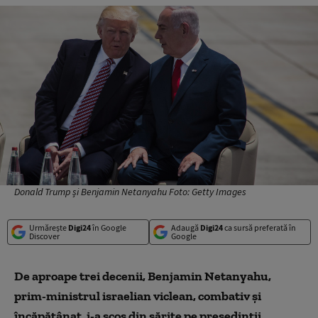
Donald Trump și Benjamin Netanyahu Foto: Getty Images
Urmărește
Digi24
în Google
Adaugă
Digi24
ca sursă preferată în
Discover
Google
De aproape trei decenii, Benjamin Netanyahu,
prim-ministrul israelian viclean, combativ și
încăpățânat, i-a scos din sărite pe președinții