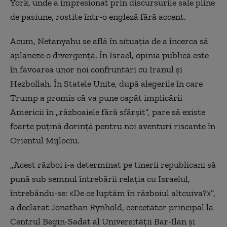
York, unde a impresionat prin discursurile sale pline
de pasiune, rostite într-o engleză fără accent.
Acum, Netanyahu se află în situația de a încerca să
aplaneze o divergență. În Israel, opinia publică este
în favoarea unor noi confruntări cu Iranul și
Hezbollah. În Statele Unite, după alegerile în care
Trump a promis că va pune capăt implicării
Americii în „războaiele fără sfârșit”, pare să existe
foarte puțină dorință pentru noi aventuri riscante în
Orientul Mijlociu.
„Acest război i-a determinat pe tinerii republicani să
pună sub semnul întrebării relația cu Israelul,
întrebându-se: «De ce luptăm în războiul altcuiva?»”,
a declarat Jonathan Rynhold, cercetător principal la
Centrul Begin-Sadat al Universității Bar-Ilan și