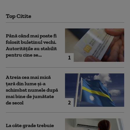
Top Citite
Până când mai poate fi
folosit buletinul vechi.
Autoritățile au stabilit
pentru cine se...
1
A treia cea mai mică
țară din lume și-a
schimbat numele după
mai bine de jumătate
2
de secol
La câte grade trebuie