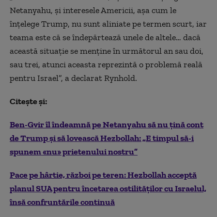
Netanyahu, și interesele Americii, așa cum le
înțelege Trump, nu sunt aliniate pe termen scurt, iar
teama este că se îndepărtează unele de altele… dacă
această situație se menține în următorul an sau doi,
sau trei, atunci aceasta reprezintă o problemă reală
pentru Israel”, a declarat Rynhold.
Citește și:
Ben-Gvir îl îndeamnă pe Netanyahu să nu țină cont
de Trump și să lovească Hezbollah: „E timpul să-i
spunem «nu» prietenului nostru”
Pace pe hârtie, război pe teren: Hezbollah acceptă
planul SUA pentru încetarea ostilităților cu Israelul,
însă confruntările continuă