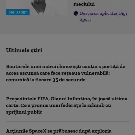
meciului
DIGI SPORT
Descarcă aplicația Digi
Sport
Ultimele știri
Routerele unei mărci chinezești conțin o portiță de
acces ascunsă care face rețeaua vulnerabilă:
comunică la fiecare 35 de secunde
Președintele FIFA, Gianni Infantino, îşi joacă ultima
carte. Ce a promis unei federații la schimb cu
sprijinul public
Acţiunile SpaceX se prăbuşesc după explozia