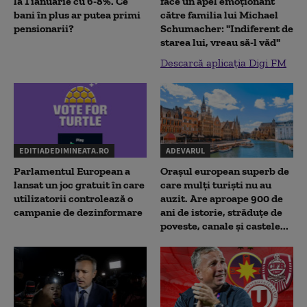
la 1 ianuarie cu 6-8%. Ce
face un apel emoționant
bani în plus ar putea primi
către familia lui Michael
pensionarii?
Schumacher: "Indiferent de
starea lui, vreau să-l văd"
Descarcă aplicația Digi FM
EDITIADEDIMINEATA.RO
ADEVARUL
Parlamentul European a
Orașul european superb de
lansat un joc gratuit în care
care mulți turiști nu au
utilizatorii controlează o
auzit. Are aproape 900 de
campanie de dezinformare
ani de istorie, străduțe de
poveste, canale și castele...