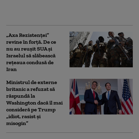
represaliilor
Teheranului: „Fără
echivoc”
„Axa Rezistenței”
revine în forță. De ce
nu au reușit SUA și
Israelul să slăbească
rețeaua condusă de
Iran
Ministrul de externe
britanic a refuzat să
răspundă la
Washington dacă îl mai
consideră pe Trump
„idiot, rasist şi
misogin”