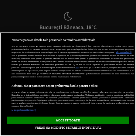
București Băneasa, 18°C
Nouă ne pasă ca datele tale personale să rămână confidențiale
Noi și partenerii noștri
30
stocăm și/sau accesăm informații pe dispozitivul dvs., precum identificatorii cookie unici pentru
prelucrarea datelor cu caracter personal. Puteți accepta sau gestiona alegerile dvs. făcând clic mai jos sau în orice moment, pe pagina
cu politica de confidențialitate. Aceste alegeri vor fi raportate partenerilor noștri și nu vă vor afecta navigarea.
Mai multe detalii
Noi si partenerii nostri (retelele de socializare si agentiile de publicitate partenere, precum si furnizorii nostri de servicii de date
analitice) prelucram date pentru a permite website-ului sa functioneze, pentru a personaliza continutul si anunturile publicitare
afisate in functie de interesele si/sau profilul dvs., pentru a va oferi functionalitati aferente retelelor de socializare si pentru a analiza
traficul pe website. Beneficiati de drepturile prevazute de art. 15-22 din GDPR in legatura cu prelucrarea datelor cu caracter
personal. Aceste drepturi pot fi exercitate prin modalitatea indicata
aici
. Prin click pe “ACCEPT TOATE”, acceptati folosirea tuturor
Tehnologiilor de tip Cookie, care implica inclusiv acceptul dvs. cu privire la stocarea/accesarea informatiilor de catre Vendor-ii cu
care colaboram. Prin click pe “VREAU SA MODIFIC SETARILE INDIVIDUAL” puteti schimba preferintele in mod individual, mai
putin cele legate de cookie strict necesare pentru functionarea website-ului.
Atât noi, cât și partenerii noștri prelucrăm datele pentru a oferi:
Stocarea și/sau accesarea informațiilor de pe un dispozitiv. Utilizarea profilurilor pentru selectarea conținutului personalizat.
Dezvoltarea și îmbunătățirea serviciilor. Măsurarea performanței reclamelor. Utilizarea profilurilor pentru selectarea publicității
personalizate. Crearea profilurilor de conținut personalizat. Crearea profilurilor pentru publicitate personalizată. Măsurarea
performanței conținutului. Înțelegerea publicului prin statistici sau combinații de date din surse diferite. Utilizarea de date limitate
pentru a selecta publicitatea. Utilizarea datelor limitate pentru a selecta conținutul. Date precise de geolocație și identificarea prin
scanarea dispozitivului.
Listă parteneri (furnizori)
ACCEPT TOATE
VREAU SA MODIFIC SETARILE INDIVIDUAL