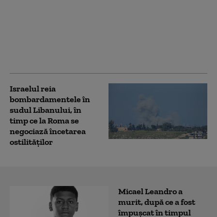
Orice cale de ieșire din
„scurta excursie” a SUA
în Iran pare plină de
dificultăți politice
pentru Trump: „Nu
poate câștiga”
Israelul reia
bombardamentele în
sudul Libanului, în
timp ce la Roma se
negociază încetarea
ostilităților
Micael Leandro a
murit, după ce a fost
împușcat în timpul