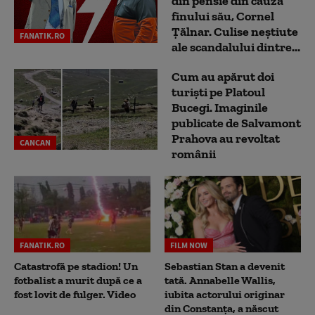
din pensie din cauza
finului său, Cornel
Țălnar. Culise neștiute
FANATIK.RO
ale scandalului dintre...
Cum au apărut doi
turiști pe Platoul
Bucegi. Imaginile
publicate de Salvamont
Prahova au revoltat
CANCAN
românii
FANATIK.RO
FILM NOW
Catastrofă pe stadion! Un
Sebastian Stan a devenit
fotbalist a murit după ce a
tată. Annabelle Wallis,
fost lovit de fulger. Video
iubita actorului originar
din Constanța, a născut