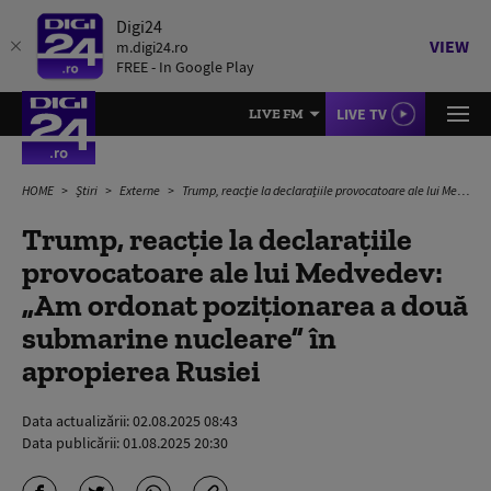
Digi24
VIEW
m.digi24.ro
FREE - In Google Play
LIVE TV
LIVE FM
HOME
Știri
Externe
Trump, reacție la declarațiile provocatoare ale lui Medvedev: „Am ordonat poziționarea a două submarine nucleare” în apropierea Rusiei
Trump, reacție la declarațiile
provocatoare ale lui Medvedev:
„Am ordonat poziționarea a două
submarine nucleare” în
apropierea Rusiei
Data actualizării:
02.08.2025 08:43
Data publicării:
01.08.2025 20:30