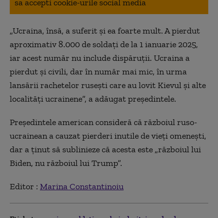
sa accepti cookie-urile social media
„Ucraina, însă, a suferit și ea foarte mult. A pierdut
aproximativ 8.000 de soldați de la 1 ianuarie 2025,
iar acest număr nu include dispăruții. Ucraina a
pierdut și civili, dar în număr mai mic, în urma
lansării rachetelor rusești care au lovit Kievul și alte
localități ucrainene”, a adăugat președintele.
Președintele american consideră că războiul ruso-
ucrainean a cauzat pierderi inutile de vieți omenești,
dar a ținut să sublinieze că acesta este „războiul lui
Biden, nu războiul lui Trump”.
Editor :
Marina Constantinoiu