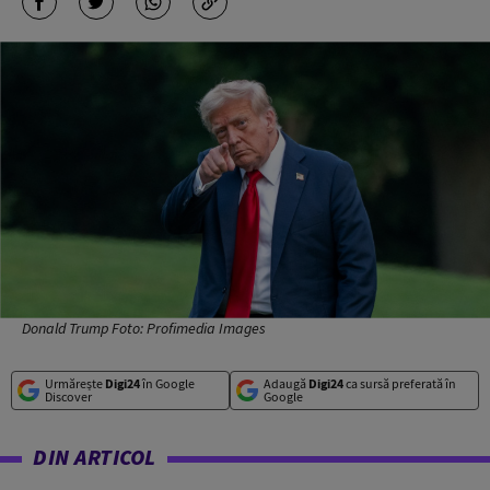
Donald Trump Foto: Profimedia Images
Urmărește
Digi24
în Google
Adaugă
Digi24
ca sursă preferată în
Discover
Google
DIN ARTICOL