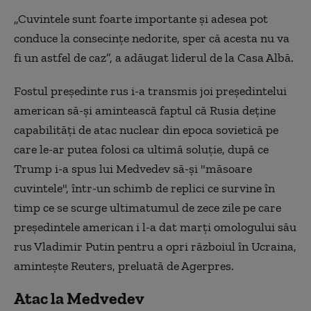
„Cuvintele sunt foarte importante şi adesea pot
conduce la consecinţe nedorite, sper că acesta nu va
fi un astfel de caz”, a adăugat liderul de la Casa Albă.
Fostul preşedinte rus i-a transmis joi preşedintelui
american să-şi amintească faptul că Rusia deţine
capabilităţi de atac nuclear din epoca sovietică pe
care le-ar putea folosi ca ultimă soluţie, după ce
Trump i-a spus lui Medvedev să-şi "măsoare
cuvintele", într-un schimb de replici ce survine în
timp ce se scurge ultimatumul de zece zile pe care
preşedintele american i l-a dat marţi omologului său
rus Vladimir Putin pentru a opri războiul în Ucraina,
amintește Reuters, preluată de Agerpres.
Atac la Medvedev