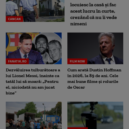
locuiesc la casă și fac
acest lucru în curte,
crezând că nu îi vede
CANCAN
nimeni
FANATIK.RO
FILM NOW
Dezvăluirea tulburătoare a
Cum arată Dustin Hoffman
lui Lionel Messi, înainte ca
în 2026, la 89 de ani. Cele
tatăl lui să moară: „Pentru
mai bune filme și rolurile
el, niciodată nu am jucat
de Oscar
bine”