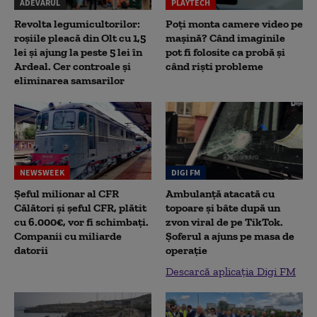
ADEVĂRUL
PLAYTECH
Revolta legumicultorilor:
Poți monta camere video pe
roșiile pleacă din Olt cu 1,5
mașină? Când imaginile
lei și ajung la peste 5 lei în
pot fi folosite ca probă și
Ardeal. Cer controale și
când riști probleme
eliminarea samsarilor
NEWSWEEK
DIGI FM
Șeful milionar al CFR
Ambulanță atacată cu
Călători și șeful CFR, plătit
topoare și bâte după un
cu 6.000€, vor fi schimbați.
zvon viral de pe TikTok.
Companii cu miliarde
Șoferul a ajuns pe masa de
datorii
operație
Descarcă aplicația Digi FM