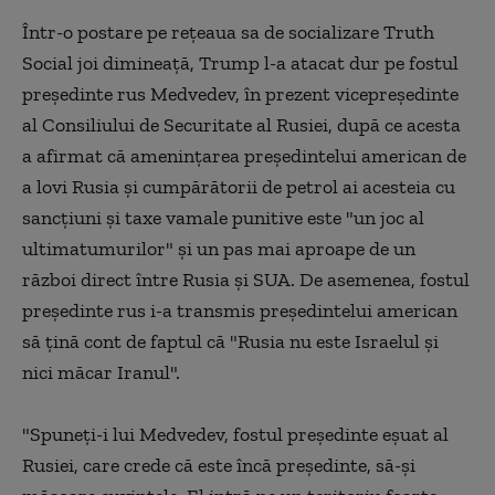
Într-o postare pe reţeaua sa de socializare Truth
Social joi dimineaţă, Trump l-a atacat dur pe fostul
preşedinte rus Medvedev, în prezent vicepreşedinte
al Consiliului de Securitate al Rusiei, după ce acesta
a afirmat că ameninţarea preşedintelui american de
a lovi Rusia şi cumpărătorii de petrol ai acesteia cu
sancţiuni şi taxe vamale punitive este "un joc al
ultimatumurilor" şi un pas mai aproape de un
război direct între Rusia şi SUA. De asemenea, fostul
preşedinte rus i-a transmis preşedintelui american
să ţină cont de faptul că "Rusia nu este Israelul şi
nici măcar Iranul".
"Spuneţi-i lui Medvedev, fostul preşedinte eşuat al
Rusiei, care crede că este încă preşedinte, să-şi