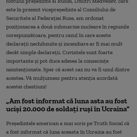
fostului președinte al Rusiei, Dmitri Medvedev, care
este în prezent vicepreședinte al Consiliului de
Securitate al Federației Ruse, am ordonat
poziționarea a două submarine nucleare în regiunile
corespunzătoare, pentru cazul în care aceste
declarații nechibzuite și incendiare ar fi mai mult
decât simple declarații. Cuvintele sunt foarte
importante și pot duce adesea la consecințe
neintenționate. Sper că acest caz nu va fi unul dintre
acestea. Vă mulțumesc pentru atenția acordată
acestei chestiuni!
„Am fost informat că luna asta au fost
uciși 20.000 de soldați ruși în Ucraina”
Președintele american a mai scris pe Truth Social că
a fost informat că luna aceasta în Ucraina au fost