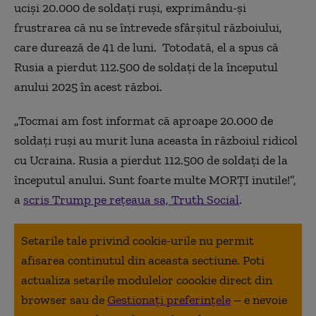
uciși 20.000 de soldați ruși, exprimându-și
frustrarea că nu se întrevede sfârșitul războiului,
care durează de 41 de luni. Totodată, el a spus că
Rusia a pierdut 112.500 de soldați de la începutul
anului 2025 în acest război.
„Tocmai am fost informat că aproape 20.000 de
soldați ruși au murit luna aceasta în războiul ridicol
cu Ucraina. Rusia a pierdut 112.500 de soldați de la
începutul anului. Sunt foarte multe MORȚI inutile!”,
a
scris Trump pe rețeaua sa, Truth Social
.
Setarile tale privind cookie-urile nu permit
afisarea continutul din aceasta sectiune. Poti
actualiza setarile modulelor coookie direct din
browser sau de
Gestionați preferințele
– e nevoie