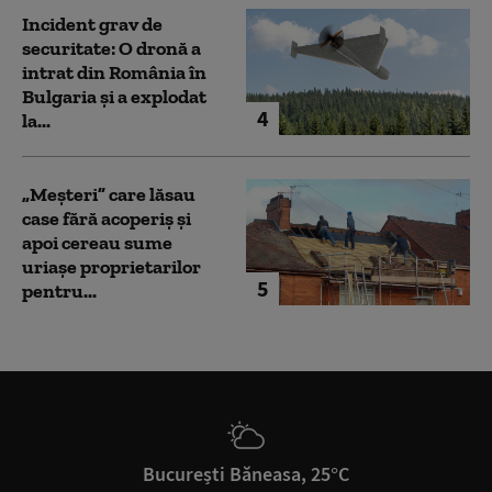
Incident grav de
securitate: O dronă a
intrat din România în
Bulgaria şi a explodat
4
la...
„Meșteri” care lăsau
case fără acoperiș și
apoi cereau sume
uriașe proprietarilor
5
pentru...
București Băneasa, 25°C