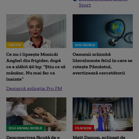
Sport
PRO FM
DIGI WORLD
Ce nu-i lipsește Monicăi
Oamenii schimbă
Anghel din frigider, după
literalmente felul în care se
ce a slăbit 40 kg: “Știu ce să
rotește Pământul,
mănânc. Nu mai fac ca
avertizează cercetătorii
înainte”
Descarcă aplicația Pro FM
DIGI ANIMAL WORLD
FILM NOW
Descoperirea făcută de o
Matt Damon, eclipsat de