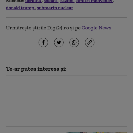
Etichete:
ucraina
soldati
razboi
dmitri medvedev
donald trump
submarin nuclear
Urmărește știrile Digi24.ro și pe
Google News
Te-ar putea interesa și:
„Cel mai puternic om
pe care l-a cunoscut
vreodată planeta”. Cum
redefinește Trump
„lumea liberă” prin
ego, cucerire și frică