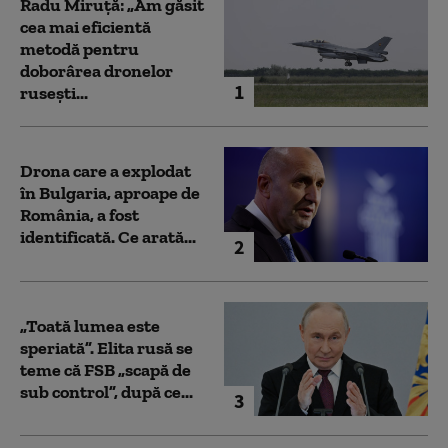
Radu Miruță: „Am găsit
cea mai eficientă
metodă pentru
doborârea dronelor
1
rusești...
Drona care a explodat
în Bulgaria, aproape de
România, a fost
identificată. Ce arată...
2
„Toată lumea este
speriată”. Elita rusă se
teme că FSB „scapă de
sub control”, după ce...
3