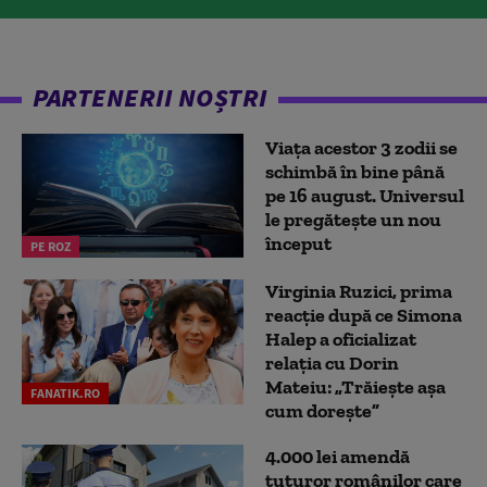
PARTENERII NOȘTRI
Viața acestor 3 zodii se
schimbă în bine până
pe 16 august. Universul
le pregătește un nou
început
PE ROZ
Virginia Ruzici, prima
reacție după ce Simona
Halep a oficializat
relația cu Dorin
Mateiu: „Trăiește așa
FANATIK.RO
cum dorește”
4.000 lei amendă
tuturor românilor care