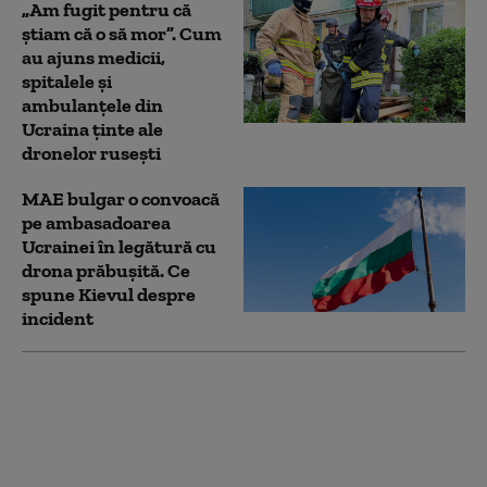
„Am fugit pentru că
știam că o să mor”. Cum
au ajuns medicii,
spitalele și
ambulanțele din
Ucraina ținte ale
dronelor rusești
MAE bulgar o convoacă
pe ambasadoarea
Ucrainei în legătură cu
drona prăbuşită. Ce
spune Kievul despre
incident
Cine vine după Putin?
Rusia se apropie de o
inevitabilă criză de
succesiune. Lupta
pentru putere care ar