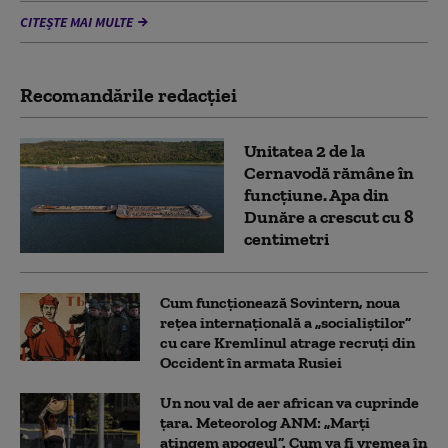
CITEȘTE MAI MULTE
Recomandările redacţiei
Unitatea 2 de la
Cernavodă rămâne în
funcțiune. Apa din
Dunăre a crescut cu 8
centimetri
Cum funcționează Sovintern, noua
rețea internațională a „socialiștilor”
cu care Kremlinul atrage recruți din
Occident în armata Rusiei
Un nou val de aer african va cuprinde
țara. Meteorolog ANM: „Marți
atingem apogeul”. Cum va fi vremea în