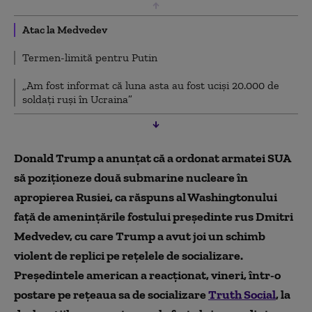
Atac la Medvedev
Termen-limită pentru Putin
„Am fost informat că luna asta au fost uciși 20.000 de
soldați ruși în Ucraina”
Donald Trump a anunţat că a ordonat armatei SUA
să poziţioneze două submarine nucleare în
apropierea Rusiei, ca răspuns al Washingtonului
faţă de ameninţările fostului preşedinte rus Dmitri
Medvedev, cu care Trump a avut joi un schimb
violent de replici pe reţelele de socializare.
Președintele american a reacționat, vineri, într-o
postare pe rețeaua sa de socializare
Truth Social
, la