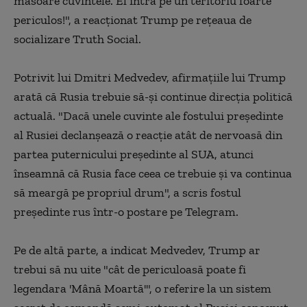
măsoare cuvintele. El intră pe un teritoriu foarte
periculos!", a reacţionat Trump pe reţeaua de
socializare Truth Social.
Potrivit lui Dmitri Medvedev, afirmaţiile lui Trump
arată că Rusia trebuie să-şi continue direcţia politică
actuală. "Dacă unele cuvinte ale fostului preşedinte
al Rusiei declanşează o reacţie atât de nervoasă din
partea puternicului preşedinte al SUA, atunci
înseamnă că Rusia face ceea ce trebuie şi va continua
să meargă pe propriul drum", a scris fostul
preşedinte rus într-o postare pe Telegram.
Pe de altă parte, a indicat Medvedev, Trump ar
trebui să nu uite "cât de periculoasă poate fi
legendara 'Mână Moartă'", o referire la un sistem