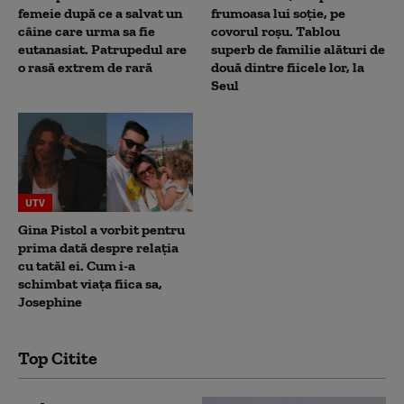
femeie după ce a salvat un
frumoasa lui soție, pe
câine care urma sa fie
covorul roșu. Tablou
eutanasiat. Patrupedul are
superb de familie alături de
o rasă extrem de rară
două dintre fiicele lor, la
Seul
UTV
Gina Pistol a vorbit pentru
prima dată despre relația
cu tatăl ei. Cum i-a
schimbat viața fiica sa,
Josephine
Top Citite