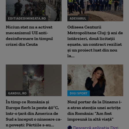
EDITIADEDIMINEATA.RO
ADEVARUL
Niciun stat nu a activat
Odiseea Centurii
mecanismul UE anti-
Metropolitane Cluj: 9 ani de
dezinformare în timpul
întârzieri, două licitații
crizei din Ceuta
eșuate, un contract reziliat
și un proiect luat din nou
la...
GANDUL.RO
DIGI SPORT
În timp ce România și
Noul portar de la Dinamo i-
Europa fierb la peste 40°C,
a atras atenția unei actrițe
într-o țară din America de
din România: ”Am fost
Sud a început o ninsoare ca-
împreună în altă viață”
n povești: Pârtiile s-au...
Descarcă aplicația Digi