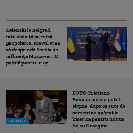
putea începe la
Kremlin
Zelenski la Belgrad,
într-o vizită cu miză
geopolitică. Kievul vrea
să desprindă Serbia de
influența Moscovei: „O
palmă pentru ruși”
FOTO Cristiano
Ronaldo nu s-a putut
abține, după ce sute de
oameni au apărut la
biserică pentru nunta
DIGI SPORT
lui cu Georgina