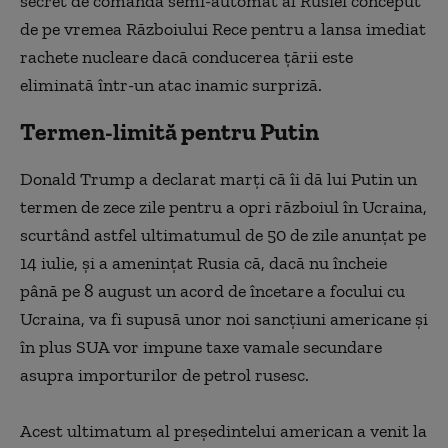
secret de comandă semi-automat al Rusiei conceput
de pe vremea Războiului Rece pentru a lansa imediat
rachete nucleare dacă conducerea ţării este
eliminată într-un atac inamic surpriză.
Termen-limită pentru Putin
Donald Trump a declarat marţi că îi dă lui Putin un
termen de zece zile pentru a opri războiul în Ucraina,
scurtând astfel ultimatumul de 50 de zile anunţat pe
14 iulie, şi a ameninţat Rusia că, dacă nu încheie
până pe 8 august un acord de încetare a focului cu
Ucraina, va fi supusă unor noi sancţiuni americane şi
în plus SUA vor impune taxe vamale secundare
asupra importurilor de petrol rusesc.
Acest ultimatum al preşedintelui american a venit la