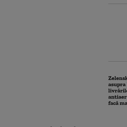
Foști of
au purt
Austria
negocie
(Bloom
Zelensk
asupra 
livrări
antiaer
facă ma