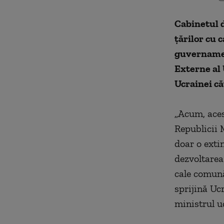
Cabinetul d
ţărilor cu 
guvernamen
Externe al 
Ucrainei că
„Acum, aces
Republicii 
doar o exti
dezvoltarea
cale comună
sprijină Ucr
ministrul u