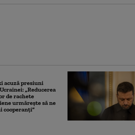
iciali europeni și ruși
at discuții secrete în
, pentru posibile
ri de pace cu Ucraina
berg)
i acuză presiuni
Ucrainei: „Reducerea
lor de rachete
iene urmărește să ne
i cooperanți”