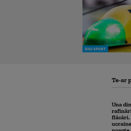
DIGI SPORT
Te-ar p
Una din
rafinăr
flăcări
ucrain
noapte