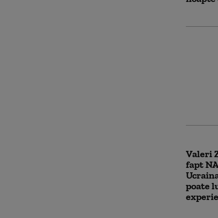
Atacuri
victime
oameni 
regiun
Valeri 
fapt NA
Ucraina
poate l
experie