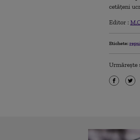
cetăţeni uc
Editor :
M.
Etichete:
repu
Urmărește ș