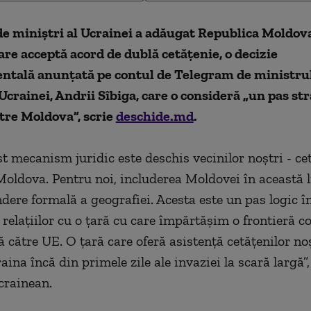
e miniştri al Ucrainei a adăugat Republica Moldova
care acceptă acord de dublă cetăţenie, o decizie
tală anunţată pe contul de Telegram de ministrul
Ucrainei, Andrii Sîbiga, care o consideră „un pas str
tre Moldova”, scrie
deschide.md
.
t mecanism juridic este deschis vecinilor noştri - ce
Moldova. Pentru noi, includerea Moldovei în această l
ndere formală a geografiei. Acesta este un pas logic î
 relaţiilor cu o ţară cu care împărtăşim o frontieră 
 către UE. O ţară care oferă asistenţă cetăţenilor noş
aina încă din primele zile ale invaziei la scară largă”
crainean.