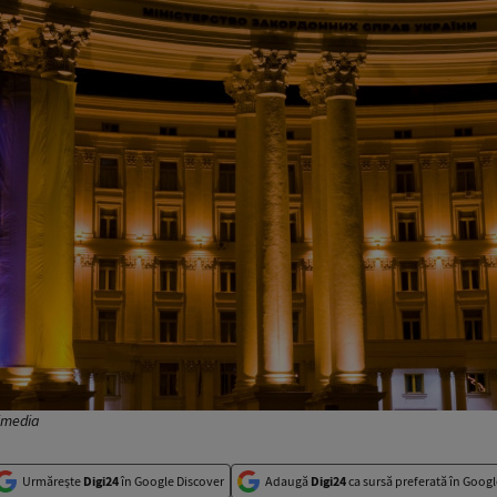
fimedia
Urmărește
Digi24
în Google Discover
Adaugă
Digi24
ca sursă preferată în Googl