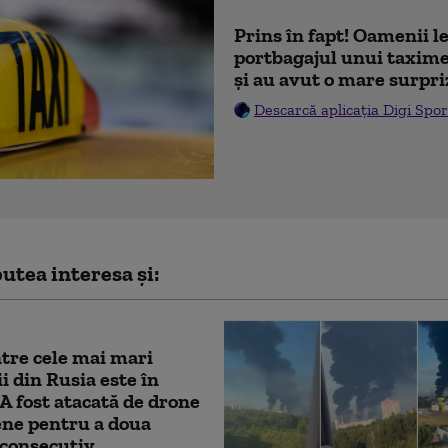
Prins în fapt! Oamenii l
portbagajul unui taxime
și au avut o mare surpri
Descarcă aplicația Digi Spor
utea interesa și:
tre cele mai mari
ii din Rusia este în
. A fost atacată de drone
ene pentru a doua
 consecutiv