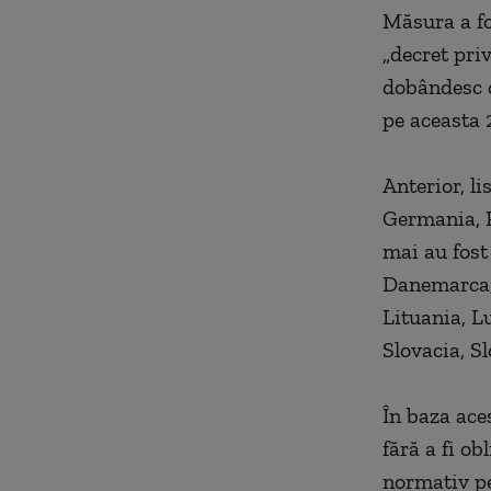
Măsura a fo
„decret priv
dobândesc c
pe aceasta 
Anterior, li
Germania, P
mai au fost
Danemarca, E
Lituania, L
Slovacia, Sl
În baza aces
fără a fi o
normativ pe