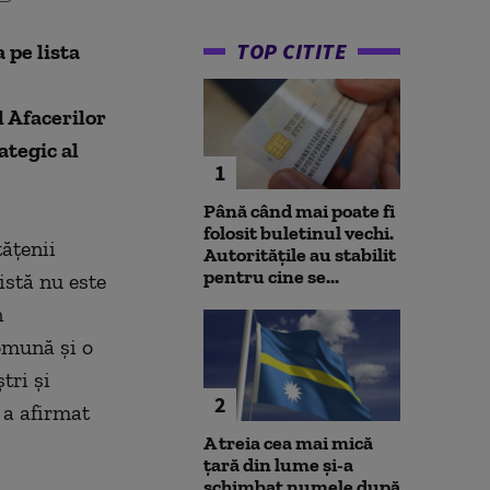
TOP CITITE
 pe lista
 Afacerilor
ategic al
1
Până când mai poate fi
folosit buletinul vechi.
tăţenii
Autoritățile au stabilit
pentru cine se...
istă nu este
n
comună şi o
tri şi
2
, a afirmat
A treia cea mai mică
țară din lume și-a
schimbat numele după