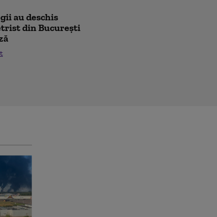
egii au deschis
trist din București
ză
t