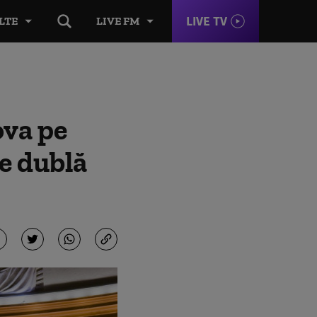
LIVE TV
LTE
LIVE FM
ova pe
de dublă