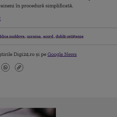
raineni în procedură simplificată.
C
blica moldova
ucraina
acord
dublă cetățenie
tirile Digi24.ro și pe
Google News