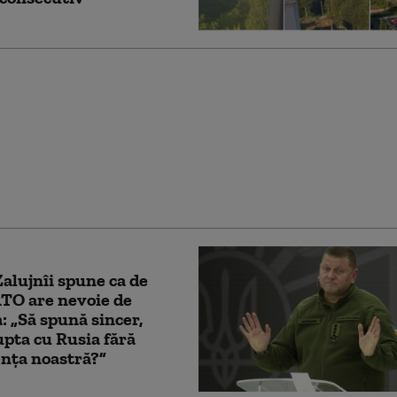
le rusești fac noi
 în Ucraina. Trei
au fost uciși în
ea Harkov
Zalujnîi spune ca de
TO are nevoie de
: „Să spună sincer,
upta cu Rusia fără
nța noastră?”