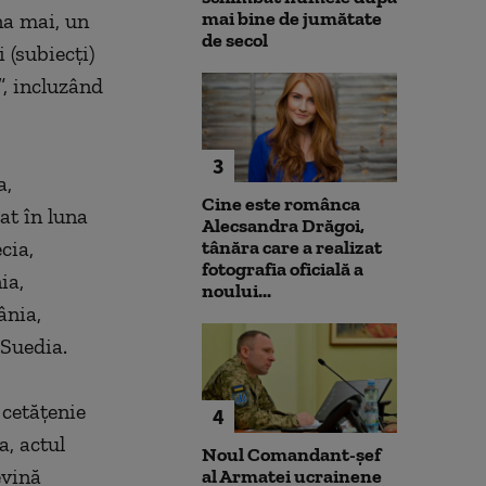
mai bine de jumătate
na mai, un
de secol
 (subiecţi)
, incluzând
3
a,
Cine este românca
at în luna
Alecsandra Drăgoi,
cia,
tânăra care a realizat
fotografia oficială a
ia,
noului...
ânia,
 Suedia.
 cetăţenie
4
a, actul
Noul Comandant-șef
evină
al Armatei ucrainene