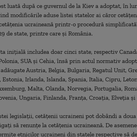
st luată după ce guvernul de la Kiev a adoptat, în lu
ind modificările aduse listei statelor ai căror cetăţeni
etăţenia ucraineană printr-o procedură simplificată”
29 de state, printre care şi România.
sta iniţială includea doar cinci state, respectiv Canad
olonia, SUA şi Cehia, însă prin actul normativ adopt
 adăugate Austria, Belgia, Bulgaria, Regatul Unit, Gre
stonia, Irlanda, Islanda, Spania, Italia, Cipru, Leton
uxemburg, Malta, Olanda, Norvegia, Portugalia, Rom
ovenia, Ungaria, Finlanda, Franţa, Croaţia, Elveţia şi
tei legislaţii, cetăţenii ucraineni pot dobândi a doua
bligaţi să renunţe la cetăţenia ucraineană. De asemene
rmite etnicilor ucraineni din statele respective să d