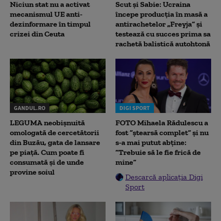
Niciun stat nu a activat
Scut și Sabie: Ucraina
mecanismul UE anti-
începe producția în masă a
dezinformare în timpul
antirachetelor „Freyja” și
crizei din Ceuta
testează cu succes prima sa
rachetă balistică autohtonă
GANDUL.RO
DIGI SPORT
LEGUMA neobișnuită
FOTO Mihaela Rădulescu a
omologată de cercetătorii
fost ”ștearsă complet” și nu
din Buzău, gata de lansare
s-a mai putut abține:
pe piață. Cum poate fi
”Trebuie să le fie frică de
consumată și de unde
mine”
provine soiul
Descarcă aplicația Digi
Sport