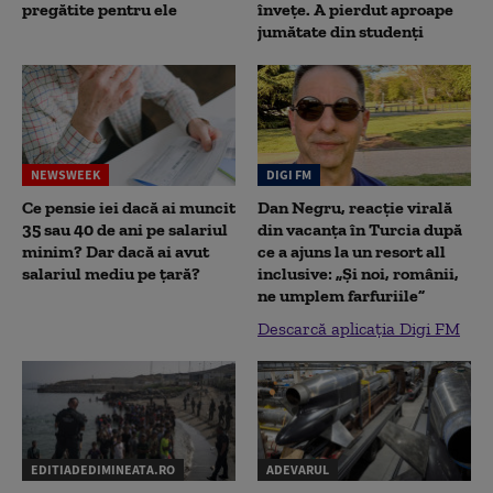
pregătite pentru ele
înveţe. A pierdut aproape
jumătate din studenţi
NEWSWEEK
DIGI FM
Ce pensie iei dacă ai muncit
Dan Negru, reacție virală
35 sau 40 de ani pe salariul
din vacanța în Turcia după
minim? Dar dacă ai avut
ce a ajuns la un resort all
salariul mediu pe țară?
inclusive: „Și noi, românii,
ne umplem farfuriile”
Descarcă aplicația Digi FM
EDITIADEDIMINEATA.RO
ADEVARUL