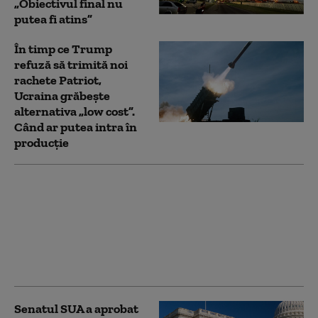
„Obiectivul final nu
putea fi atins”
În timp ce Trump
refuză să trimită noi
rachete Patriot,
Ucraina grăbește
alternativa „low cost”.
Când ar putea intra în
producție
Peste jumătate dintre
ucraineni se opun
„categoric” cedării
Donbasului. Ce opinie
au despre „înghețarea”
războiului (sondaj)
Senatul SUA a aprobat