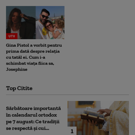
UTV
Gina Pistol a vorbit pentru
prima dată despre relația
cu tatăl ei. Cum i-a
schimbat viața fiica sa,
Josephine
Top Citite
Sărbătoare importantă
în calendarul ortodox
pe 7 august: Ce tradiții
se respectă și cui...
1