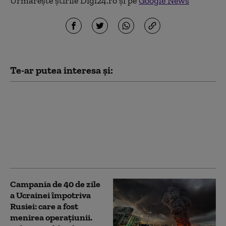
Urmărește știrile Digi24.ro și pe
Google News
Te-ar putea interesa și:
Criza mobilizării în
Ucraina: Fedorov vrea
schimbarea sistemului
de recrutare, pe fondul
plecărilor masive din
armată
Campania de 40 de zile
a Ucrainei împotriva
Rusiei: care a fost
menirea operațiunii.