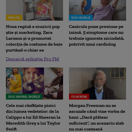
PRO FM
DIGI WORLD
Noua regină a muzicii pop
Canicula pune presiune pe
știe și marketing. Zara
inimă. 5 simptome care nu
Larsson și-a promovat
trebuie ignorate niciodată,
colecția de costume de baie
potrivit unui cardiolog
purtând-o chiar ea
Descarcă aplicația Pro FM
DIGI ANIMAL WORLD
FILM NOW
Cele mai răsfățate pisici
Morgan Freeman nu se
din lumea vedetelor: de la
ascunde când vine vorba de
Calippo a lui Ed Sheeran la
bani: „Dacă plătesc
Meredith Grey a lui Taylor
suficient”, un scenariu slab
Swift
nu mai contează