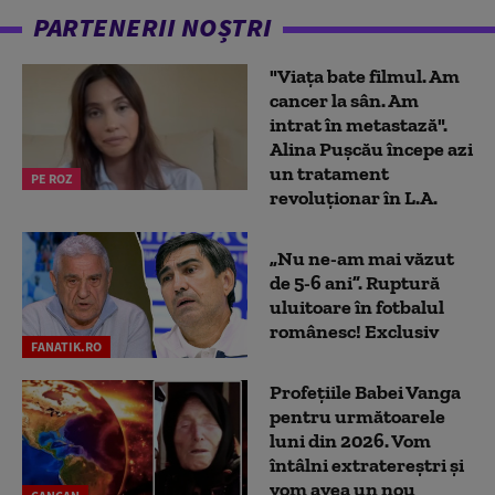
PARTENERII NOȘTRI
"Viața bate filmul. Am
cancer la sân. Am
intrat în metastază".
Alina Pușcău începe azi
un tratament
PE ROZ
revoluționar în L.A.
„Nu ne-am mai văzut
de 5-6 ani”. Ruptură
uluitoare în fotbalul
românesc! Exclusiv
FANATIK.RO
Profețiile Babei Vanga
pentru următoarele
luni din 2026. Vom
întâlni extratereștri și
vom avea un nou