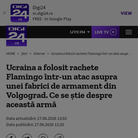
Digi24
VIEW
m.digi24.ro
FREE - In Google Play
LIVE TV
LIVE FM
HOME
Știri
Externe
Ucraina a folosit rachete Flamingo într-un atac asupra unei fabrici de armament din Volgograd. Ce se știe despre această armă
Ucraina a folosit rachete
Flamingo într-un atac asupra
unei fabrici de armament din
Volgograd. Ce se știe despre
această armă
Data actualizării:
27.06.2026 13:02
Data publicării:
27.06.2026 12:20