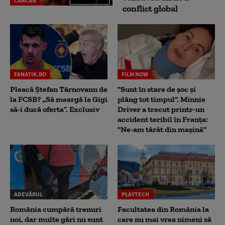
CANCAN
conflict global
FANATIK.RO
FILM NOW
Pleacă Ștefan Târnovanu de
"Sunt în stare de șoc și
la FCSB? „Să meargă la Gigi
plâng tot timpul". Minnie
să-i ducă oferta”. Exclusiv
Driver a trecut printr-un
accident teribil în Franța:
"Ne-am târât din mașină"
ADEVĂRUL
PLAYTECH
România cumpără trenuri
Facultatea din România la
noi, dar multe gări nu sunt
care nu mai vrea nimeni să