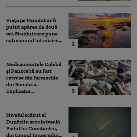
Viața pe Pământ ar fi
putut apărea de două
ori. Studiul care pune
sub semnul întrebării...
2
Medicamentele Colebil
și Panzcebil au fost
retrase din farmaciile
din România.
3
Explicația...
Nivelul scăzut al
Dunării a scos la iveală
Podul lui Constantin,
din timpul Imperiului...