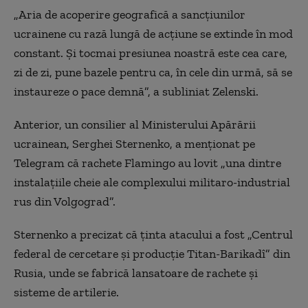
„Aria de acoperire geografică a sancţiunilor
ucrainene cu rază lungă de acţiune se extinde în mod
constant. Şi tocmai presiunea noastră este cea care,
zi de zi, pune bazele pentru ca, în cele din urmă, să se
instaureze o pace demnă”, a subliniat Zelenski.
Anterior, un consilier al Ministerului Apărării
ucrainean, Serghei Sternenko, a menţionat pe
Telegram că rachete Flamingo au lovit „una dintre
instalaţiile cheie ale complexului militaro-industrial
rus din Volgograd”.
Sternenko a precizat că ţinta atacului a fost „Centrul
federal de cercetare şi producţie Titan-Barikadî” din
Rusia, unde se fabrică lansatoare de rachete şi
sisteme de artilerie.