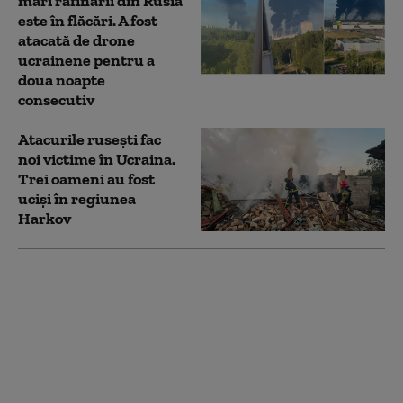
mari rafinării din Rusia
este în flăcări. A fost
atacată de drone
ucrainene pentru a
doua noapte
consecutiv
Atacurile rusești fac
noi victime în Ucraina.
Trei oameni au fost
uciși în regiunea
Harkov
Foști oficiali europeni
și ruși au purtat
discuții secrete în
Austria, pentru
posibile negocieri de
pace cu Ucraina
(Bloomberg)