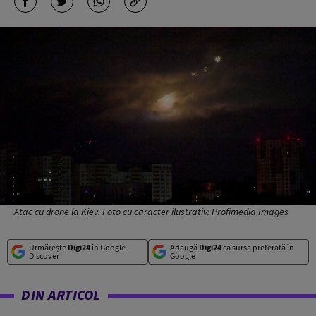
Atac cu drone la Kiev. Foto cu caracter ilustrativ: Profimedia Images
Urmărește
Digi24
în Google
Adaugă
Digi24
ca sursă preferată în
Discover
Google
DIN ARTICOL