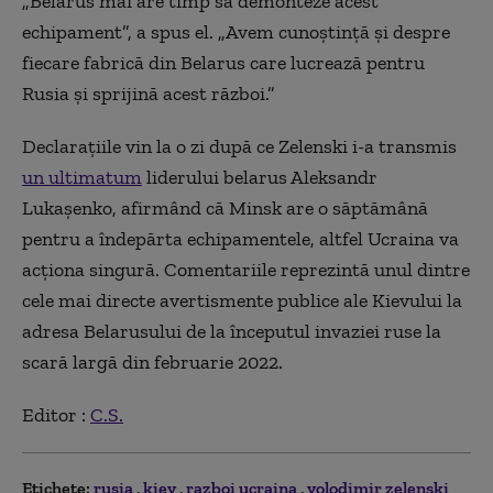
„Belarus mai are timp să demonteze acest
echipament”, a spus el. „Avem cunoștință și despre
fiecare fabrică din Belarus care lucrează pentru
Rusia și sprijină acest război.”
Declarațiile vin la o zi după ce Zelenski i-a transmis
un ultimatum
liderului belarus Aleksandr
Lukașenko, afirmând că Minsk are o săptămână
pentru a îndepărta echipamentele, altfel Ucraina va
acționa singură. Comentariile reprezintă unul dintre
cele mai directe avertismente publice ale Kievului la
adresa Belarusului de la începutul invaziei ruse la
scară largă din februarie 2022.
Editor :
C.S.
Etichete:
rusia
kiev
razboi ucraina
volodimir zelenski