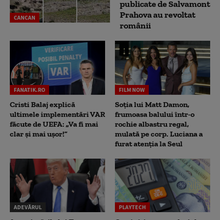
publicate de Salvamont
Prahova au revoltat
CANCAN
românii
FANATIK.RO
FILM NOW
Cristi Balaj explică
Soția lui Matt Damon,
ultimele implementări VAR
frumoasa balului într-o
făcute de UEFA: „Va fi mai
rochie albastru regal,
clar și mai ușor!”
mulată pe corp. Luciana a
furat atenția la Seul
ADEVĂRUL
PLAYTECH