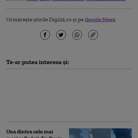
Urmărește știrile Digi24.ro și pe
Google News
Te-ar putea interesa și:
Lituania avertizează
asupra unui atac sub
steag fals al Rusiei în
statele baltice. Cum ar
putea fi testat sprijinul
NATO pentru Ucraina
Una dintre cele mai