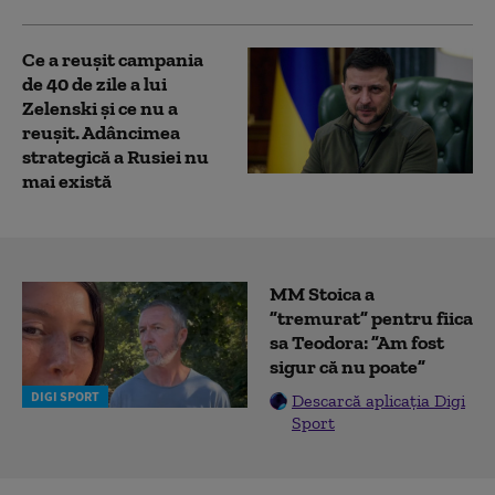
Ce a reușit campania
de 40 de zile a lui
Zelenski și ce nu a
reușit. Adâncimea
strategică a Rusiei nu
mai există
MM Stoica a
”tremurat” pentru fiica
sa Teodora: ”Am fost
sigur că nu poate”
DIGI SPORT
Descarcă aplicația Digi
Sport