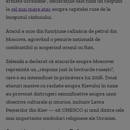
armate ucrainene”, declarațiile sale fiind un răspuns
la
cel mai mare atac
asupra capitalei ruse de la
începutul războiului.
Atacul a scos din funcțiune rafinăria de petrol din
Moscova, agravând o penurie națională de
combustibil și acoperind orașul cu fum.
Zelenski a declarat că atacurile asupra Moscovei
reprezintă un „răspuns just la loviturile rusești”,
care s-au intensificat în primăvara lui 2026. Două
atacuri masive cu rachete asupra Kievului în iunie
au provocat distrugeri semnificative asupra unor
obiective culturale și istorice, inclusiv Lavra
Peșterilor din Kiev — sit UNESCO și unul dintre cele
mai importante simboluri religioase ale Ucrainei.