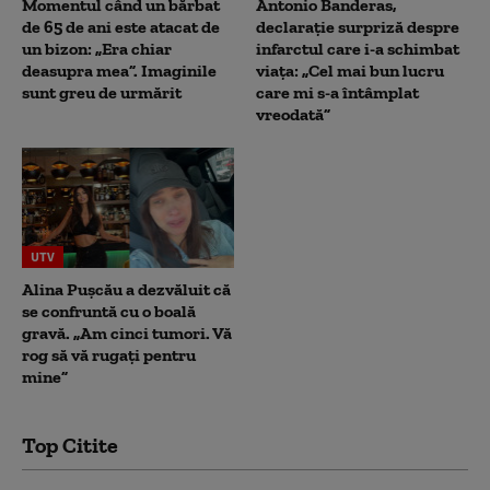
Momentul când un bărbat
Antonio Banderas,
de 65 de ani este atacat de
declarație surpriză despre
un bizon: „Era chiar
infarctul care i-a schimbat
deasupra mea”. Imaginile
viața: „Cel mai bun lucru
sunt greu de urmărit
care mi s-a întâmplat
vreodată”
UTV
Alina Pușcău a dezvăluit că
se confruntă cu o boală
gravă. „Am cinci tumori. Vă
rog să vă rugați pentru
mine”
Top Citite