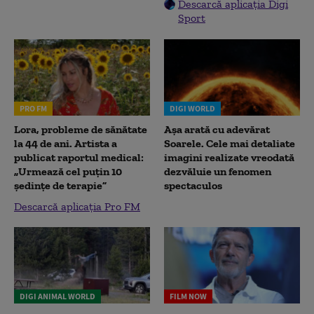
Descarcă aplicația Digi
Sport
PRO FM
DIGI WORLD
Lora, probleme de sănătate
Așa arată cu adevărat
la 44 de ani. Artista a
Soarele. Cele mai detaliate
publicat raportul medical:
imagini realizate vreodată
„Urmează cel puțin 10
dezvăluie un fenomen
ședințe de terapie”
spectaculos
Descarcă aplicația Pro FM
DIGI ANIMAL WORLD
FILM NOW