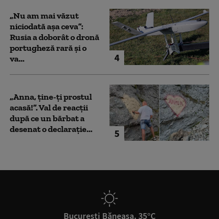
„Nu am mai văzut
niciodată așa ceva”:
Rusia a doborât o dronă
portugheză rară și o
4
va...
„Anna, ţine-ţi prostul
acasă!”. Val de reacții
după ce un bărbat a
desenat o declarație...
5
București Băneasa, 35°C