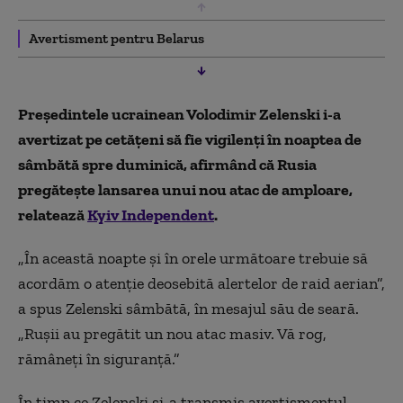
Avertisment pentru Belarus
Președintele ucrainean Volodimir Zelenski i-a
avertizat pe cetățeni să fie vigilenți în noaptea de
sâmbătă spre duminică, afirmând că Rusia
pregătește lansarea unui nou atac de amploare,
relatează
Kyiv Independent
.
„În această noapte și în orele următoare trebuie să
acordăm o atenție deosebită alertelor de raid aerian”,
a spus Zelenski sâmbătă, în mesajul său de seară.
„Rușii au pregătit un nou atac masiv. Vă rog,
rămâneți în siguranță.”
În timp ce Zelenski și-a transmis avertismentul