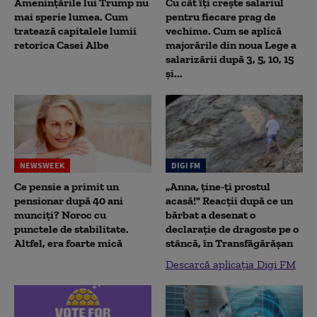
Amenințările lui Trump nu
Cu cât îți crește salariul
mai sperie lumea. Cum
pentru fiecare prag de
tratează capitalele lumii
vechime. Cum se aplică
retorica Casei Albe
majorările din noua Lege a
salarizării după 3, 5, 10, 15
și...
NEWSWEEK
DIGI FM
Ce pensie a primit un
„Anna, ţine-ţi prostul
pensionar după 40 ani
acasă!" Reacţii după ce un
munciți? Noroc cu
bărbat a desenat o
punctele de stabilitate.
declaraţie de dragoste pe o
Altfel, era foarte mică
stâncă, în Transfăgărăşan
Descarcă aplicația Digi FM