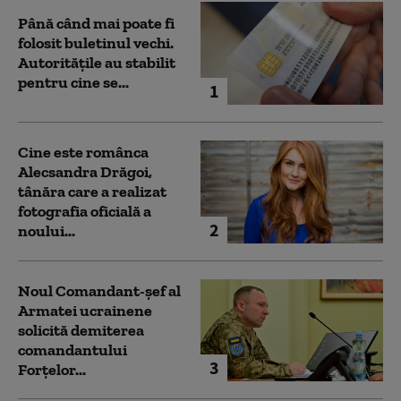
Până când mai poate fi
folosit buletinul vechi.
Autoritățile au stabilit
pentru cine se...
1
Cine este românca
Alecsandra Drăgoi,
tânăra care a realizat
fotografia oficială a
2
noului...
Noul Comandant-șef al
Armatei ucrainene
solicită demiterea
comandantului
3
Forțelor...