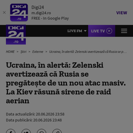
Digi24
VIEW
m.digi24.ro
FREE - In Google Play
LIVE TV
LIVE FM
HOME
Știri
Externe
Ucraina, în alertă: Zelenski avertizează că Rusia se pregătește de un nou atac masiv. La Kiev răsună sirene de raid aerian
Ucraina, în alertă: Zelenski
avertizează că Rusia se
pregătește de un nou atac masiv.
La Kiev răsună sirene de raid
aerian
Data actualizării:
20.06.2026 23:58
Data publicării:
20.06.2026 23:48