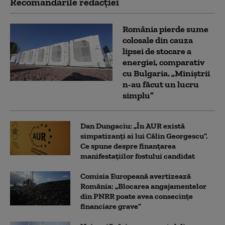
Recomandările redacţiei
România pierde sume
colosale din cauza
lipsei de stocare a
energiei, comparativ
cu Bulgaria. „Miniștrii
n-au făcut un lucru
simplu”
Dan Dungaciu: „În AUR există
simpatizanți ai lui Călin Georgescu”.
Ce spune despre finanțarea
manifestațiilor fostului candidat
Comisia Europeană avertizează
România: „Blocarea angajamentelor
din PNRR poate avea consecințe
financiare grave”