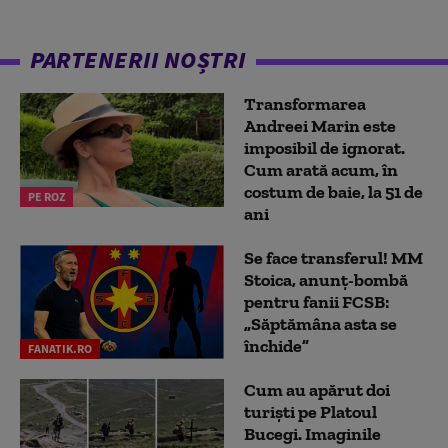
PARTENERII NOȘTRI
Transformarea
Andreei Marin este
imposibil de ignorat.
Cum arată acum, în
costum de baie, la 51 de
PE ROZ
ani
Se face transferul! MM
Stoica, anunț-bombă
pentru fanii FCSB:
„Săptămâna asta se
închide”
FANATIK.RO
Cum au apărut doi
turiști pe Platoul
Bucegi. Imaginile