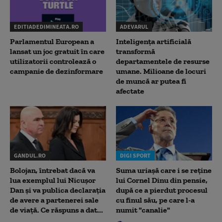
EDITIADEDIMINEATA.RO
ADEVARUL
Parlamentul European a
Inteligența artificială
lansat un joc gratuit în care
transformă
utilizatorii controlează o
departamentele de resurse
campanie de dezinformare
umane. Milioane de locuri
de muncă ar putea fi
afectate
GANDUL.RO
DIGI SPORT
Bolojan, întrebat dacă va
Suma uriașă care i se reține
lua exemplul lui Nicușor
lui Cornel Dinu din pensie,
Dan și va publica declarația
după ce a pierdut procesul
de avere a partenerei sale
cu finul său, pe care l-a
de viață. Ce răspuns a dat...
numit "canalie"